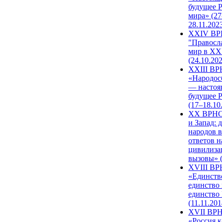
будущее 
мира» (27
28.11.202
XXIV В
"Правосл
мир в XXI
(24.10.20
XXIII В
«Народос
— настоя
будущее 
(17–18.10
XX ВРНС
и Запад: 
народов в
ответов н
цивилиза
вызовы» (
XVIII В
«Единств
единство 
единство
(11.11.201
XVII ВР
«Россия к