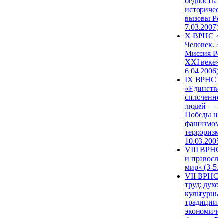
бедность:
историче
вызовы Ро
7.03.2007
X ВРНС «
Человек. 
Миссия Р
XXI веке»
6.04.2006
IX ВРНС
«Единств
сплоченн
людей — 
Победы н
фашизмом
терроризм
10.03.200
VIII ВРН
и правос
мир» (3-5
VII ВРНС
труд: дух
культурн
традиции
экономич