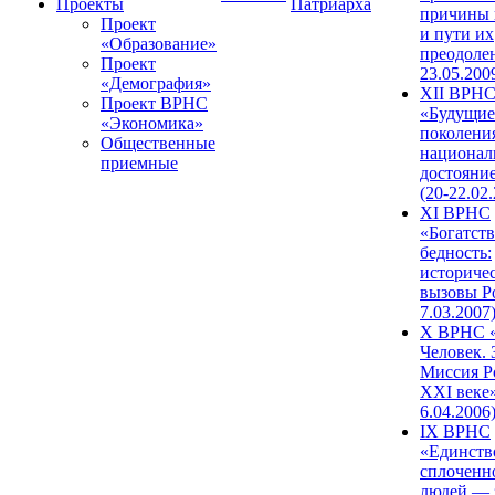
Проекты
Патриарха
причины 
Проект
и пути их
«Образование»
преодолен
Проект
23.05.200
«Демография»
XII ВРН
Проект ВРНС
«Будущие
«Экономика»
поколени
Общественные
национал
приемные
достояни
(20-22.02
XI ВРНС
«Богатств
бедность:
историче
вызовы Ро
7.03.2007
X ВРНС «
Человек. 
Миссия Р
XXI веке»
6.04.2006
IX ВРНС
«Единств
сплоченн
людей — 