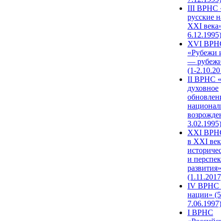
III ВРНС 
русские н
XXI века»
6.12.1995
XVI ВРН
«Рубежи 
— рубежи
(1-2.10.20
II ВРНС 
духовное
обновлен
национал
возрожде
3.02.1995
XХI ВРНС
в XXI век
историче
и перспе
развития
(1.11.2017
IV ВРНС 
нации» (5
7.06.1997
I ВРНС