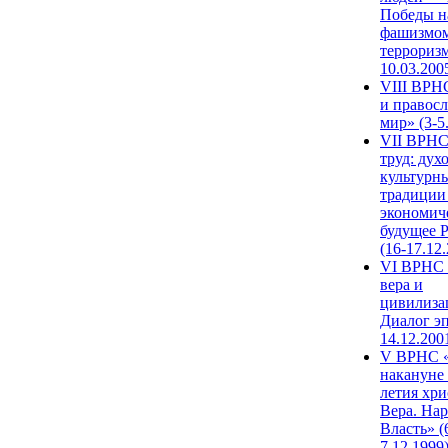
Победы н
фашизмом
терроризм
10.03.200
VIII ВРН
и правос
мир» (3-5
VII ВРНС
труд: дух
культурн
традиции
экономич
будущее 
(16-17.12
VI ВРНС 
вера и
цивилиза
Диалог эп
14.12.200
V ВРНС «
накануне 
летия хри
Вера. Нар
Власть» (
7.12.1999