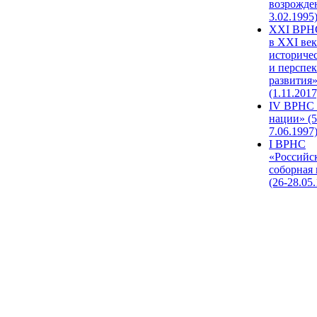
возрожде
3.02.1995
XХI ВРНС
в XXI век
историче
и перспе
развития
(1.11.2017
IV ВРНС 
нации» (5
7.06.1997
I ВРНС
«Российс
соборная
(26-28.05