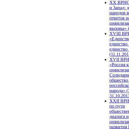
XX ВРНС
и Запад: 
народов в
ответов н
цивилиза
вызовы» (
XVIII В
«Единств
единство 
единство
(11.11.201
XVII ВР
«Россия к
цивилиза
Солидарн
общество
российск
народа» (
31.10.201
XXII ВРН
по пути
обществе
диалога и
цивилиза
развития