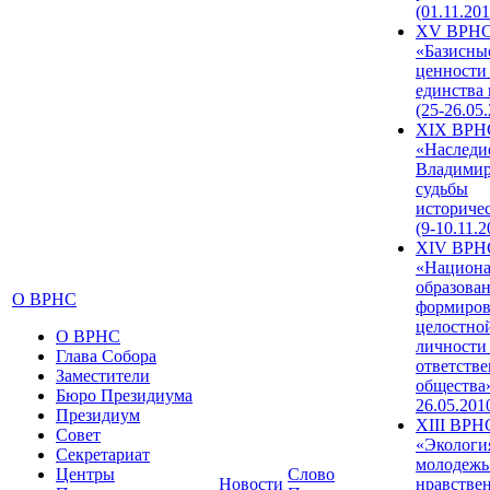
(01.11.201
XV ВРН
«Базисны
ценности
единства
(25-26.05.
XIX ВРН
«Наследи
Владимир
судьбы
историче
(9-10.11.2
XIV ВРН
«Национа
образован
О ВРНС
формиров
целостно
О ВРНС
личности
Глава Собора
ответств
Заместители
общества»
Бюро Президиума
26.05.201
Президиум
XIII ВРН
Совет
«Экологи
Секретариат
молодежь
Центры
Слово
Новости
нравстве