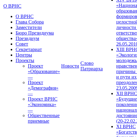
«Национа
О ВРНС
образован
О ВРНС
формиров
Глава Собора
целостно
Заместители
личности
Бюро Президиума
ответств
Президиум
общества»
Совет
26.05.201
Секретариат
XIII ВРН
Центры
«Экологи
Проекты
молодежь
Слово
Проект
Новости
нравстве
Патриарха
«Образование»
причины 
—
и пути их
Проект
преодолен
«Демография»
23.05.200
—
XII ВРН
Проект ВРНС
«Будущие
«Экономика»
поколени
—
национал
Общественные
достояни
приемные
(20-22.02
XI ВРНС
«Богатств