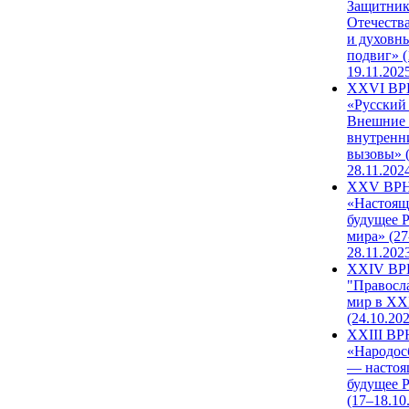
Защитни
Отечеств
и духовн
подвиг» (
19.11.202
XXVI В
«Русский
Внешние
внутренн
вызовы» (
28.11.202
XXV ВР
«Настоящ
будущее 
мира» (27
28.11.202
XXIV В
"Правосл
мир в XXI
(24.10.20
XXIII В
«Народос
— настоя
будущее 
(17–18.10