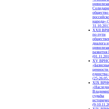
цивилиза
Солидарн
общество
российск
народа» (
31.10.201
XXII ВРН
по пути
обществе
диалога и
цивилиза
развития
(01.11.201
XV ВРН
«Базисны
ценности
единства
(25-26.05.
XIX ВРН
«Наследи
Владимир
судьбы
историче
(9-10.11.2
XIV ВРН