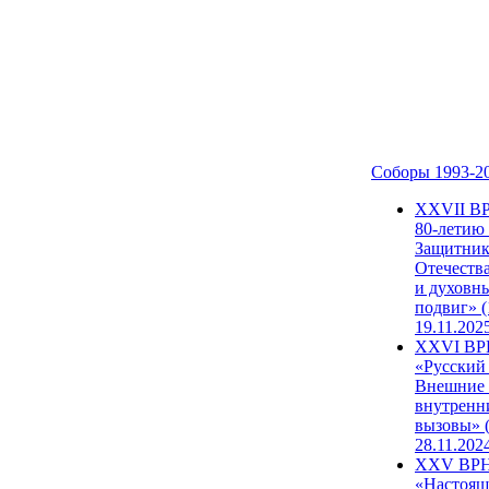
Соборы 1993-2
ХХVII В
80-летию
Защитни
Отечеств
и духовн
подвиг» (
19.11.202
XXVI В
«Русский
Внешние
внутренн
вызовы» (
28.11.202
XXV ВР
«Настоящ