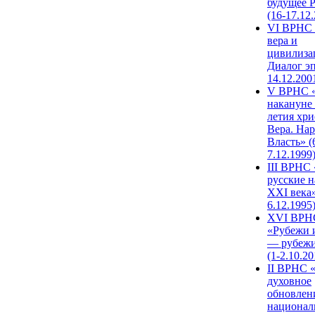
будущее 
(16-17.12
VI ВРНС 
вера и
цивилиза
Диалог эп
14.12.200
V ВРНС «
накануне 
летия хри
Вера. Нар
Власть» (
7.12.1999
III ВРНС 
русские н
XXI века»
6.12.1995
XVI ВРН
«Рубежи 
— рубежи
(1-2.10.20
II ВРНС 
духовное
обновлен
национал