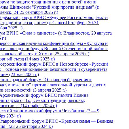
Форум по защите традиционных ценностей имени
ьяны Щипковой "Русский мир против нацизма" (г.
енск, 24-25 сентября 2025 г.)
одёжный форум ВРНС «Будущее России: молодёжь за
, традиции, созидание» (г. Санкт-Петербург, 30-31
бря 2025 г.).
ум ВРНС «Сила в единстве» (г. Владивосток, 20 августа
 г.)
ероссийская научная конференция-форум «Культура и
игия: вклад в победу в Великой Отечественной войне»
ковская область, г. Химки, 25 апреля 2025 г.)
рный съезд (14 мая 2025 г.)
 Всероссийский форум ВРНС в Новосибирске «Русский
к – основа национальной безопасности и суверенитета
ии» (23 мая 2025 г.)
ининградский форум "От народосбережения к
одоумножению" против алкогольной угрозы и других
в зависимостей (3 апреля 2025 г.)
 Архангельский форум ВРНС памяти Иоанна
нштадского "Год семьи: традиции, вызовы,
пективы" (14 ноября 2024 г.)
Русский экономический форум в Челябинске (7 — 9
ря 2024 г.)
Ставропольский форум ВРНС «Крепкая семья — Великая
ия» (23-25 октября 2024 г.)