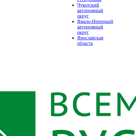
Чукотский
автономный
округ
Ямало-Ненецкий
автономный
округ
Ярославская
область