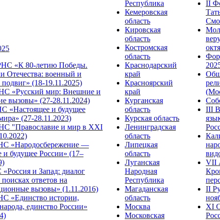
Республика
II 
Кемеровская
Тат
область
Смол
Кировская
Мол
область
веру
Костромская
октя
025
область
Фор
НС «К 80-летию Победы.
Краснодарский
2025
и Отечества: военный и
край
Общ
подвиг» (18-19.11.2025)
Красноярский
рел
С «Русский мир: Внешние и
край
(Мос
е вызовы» (27-28.11.2024)
Курганская
Собо
 «Настоящее и будущее
область
III
мира» (27-28.11.2023)
Курская область
язы
С "Православие и мир в XXI
Ленинградская
Росс
.10.2022)
область
Кал
НС «Народосбережение —
Липецкая
нар
 и будущее России» (17–
область
видо
9)
Луганская
VII
«Россия и Запад: диалог
Народная
Кро
 поисках ответов на
Республика
перс
ционные вызовы» (1.11.2016)
Магаданская
II 
НС «Единство истории,
область
нояб
народа, единство России»
Москва
ХI 
4)
Московская
Росс