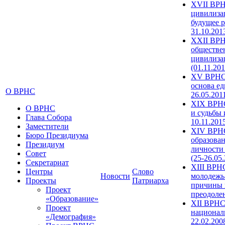
XVII ВРН
цивилиза
будущее р
31.10.201
XXII ВРН
обществе
цивилиза
(01.11.201
XV ВРНС 
основа ед
О ВРНС
26.05.201
XIX ВРНС
О ВРНС
и судьбы 
Глава Собора
10.11.201
Заместители
XIV ВРН
Бюро Президиума
образова
Президиум
личности
Совет
(25-26.05
Секретариат
XIII ВРН
Центры
Слово
Новости
молодежь
Проекты
Патриарха
причины 
Проект
преодолен
«Образование»
XII ВРНС
Проект
националь
«Демография»
22.02.200