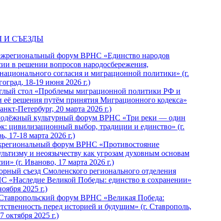
 И СЪЕЗДЫ
ежрегиональный форум ВРНС «Единство народов
сии в решении вопросов народосбережения,
национального согласия и миграционной политики» (г.
оград, 18-19 июня 2026 г.)
глый стол «Проблемы миграционной политики РФ и
и её решения путём принятия Миграционного кодекса»
Санкт-Петербург, 20 марта 2026 г.)
одёжный культурный форум ВРНС «Три реки — один
ок: цивилизационный выбор, традиции и единство» (г.
ь, 17-18 марта 2026 г.)
региональный форум ВРНС «Противостояние
ультизму и неоязычеству как угрозам духовным основам
ии» (г. Иваново, 17 марта 2026 г.)
орный съезд Смоленского регионального отделения
С «Наследие Великой Победы: единство в сохранении»
ноября 2025 г.)
 Ставропольский форум ВРНС «Великая Победа:
етственность перед историей и будущим» (г. Ставрополь,
7 октября 2025 г.)