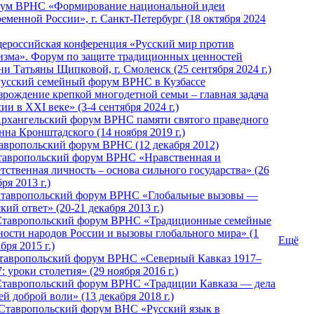
ум ВРНС «Формирование национальной идеи
ременной России», г. Санкт-Петербург (18 октября 2024
ероссийская конференция «Русский мир против
изма». Форум по защите традиционных ценностей
ни Татьяны Щипковой, г. Смоленск (25 сентября 2024 г.)
Русский семейный форум ВРНС в Кузбассе
зрождение крепкой многодетной семьи – главная задача
ии в XXI веке» (3-4 сентября 2024 г.)
 Архангельский форум ВРНС памяти святого праведного
нна Кронштадского (14 ноября 2019 г.)
тавропольский форум ВРНС (12 декабря 2012)
Ставропольский форум ВРНС «Нравственная и
тственная личность – основа сильного государства» (26
ря 2013 г.)
 Ставропольский форум ВРНС «Глобальные вызовы —
кий ответ» (20-21 декабря 2013 г.)
Ставропольский форум ВРНС «Традиционные семейные
ности народов России и вызовы глобального мира» (1
Ещё
бря 2015 г.)
тавропольский форум ВРНС «Северный Кавказ 1917–
: уроки столетия» (29 ноября 2016 г.)
Ставропольский форум ВРНС «Традиции Кавказа — дела
й доброй воли» (13 декабря 2018 г.)
 Ставропольский форум ВHС «Русский язык в