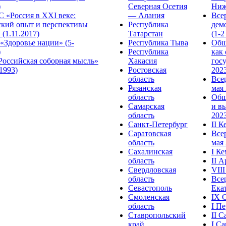
)
Северная Осетия
Ниж
 «Россия в XXI веке:
— Алания
Все
ский опыт и перспективы
Республика
дем
 (1.11.2017)
Татарстан
(1-2
«Здоровье нации» (5-
Республика Тыва
Общ
)
Республика
как
Российская соборная мысль»
Хакасия
гос
.1993)
Ростовская
2023
область
Все
Рязанская
мая 
область
Общ
Самарская
и в
область
2023
Санкт-Петербург
II 
Саратовская
Все
область
мая 
Сахалинская
I К
область
II 
Свердловская
VII
область
Все
Севастополь
Ека
Смоленская
IX 
область
I П
Ставропольский
II 
край
I С