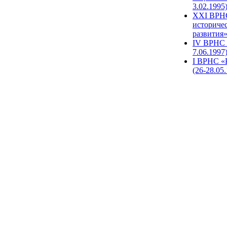
3.02.1995
XХI ВРНС
историче
развития»
IV ВРНС 
7.06.1997
I ВРНС «
(26-28.05