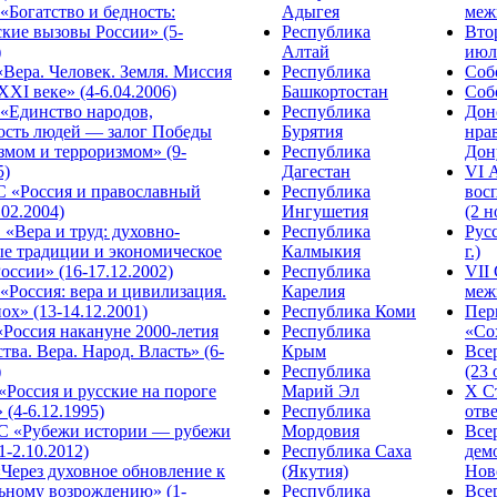
Богатство и бедность:
Адыгея
меж
кие вызовы России» (5-
Республика
Вто
)
Алтай
июля
Вера. Человек. Земля. Миссия
Республика
Собо
XXI веке» (4-6.04.2006)
Башкортостан
Собо
«Единство народов,
Республика
Дон
ость людей — залог Победы
Бурятия
нра
змом и терроризмом» (9-
Республика
Дону
5)
Дагестан
VI 
С «Россия и православный
Республика
вос
.02.2004)
Ингушетия
(2 н
«Вера и труд: духовно-
Республика
Рус
ые традиции и экономическое
Калмыкия
г.)
оссии» (16-17.12.2002)
Республика
VII
Россия: вера и цивилизация.
Карелия
меж
ох» (13-14.12.2001)
Республика Коми
Пер
Россия накануне 2000-летия
Республика
«Сох
тва. Вера. Народ. Власть» (6-
Крым
Все
)
Республика
(23 
«Россия и русские на пороге
Марий Эл
X С
 (4-6.12.1995)
Республика
отве
 «Рубежи истории — рубежи
Мордовия
Все
1-2.10.2012)
Республика Саха
дем
Через духовное обновление к
(Якутия)
Ново
ьному возрождению» (1-
Республика
Все