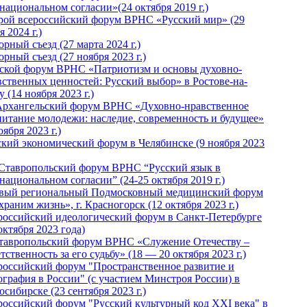
национальном согласии»(24 октября 2019 г.)
рой всероссийский форум ВРНС «Русский мир» (29
 2024 г.)
рный съезд (27 марта 2024 г.)
рный съезд (27 ноября 2023 г.)
ской форум ВРНС «Патриотизм и основы духовно-
вственных ценностей: Русский выбор» в Ростове-на-
 (14 ноября 2023 г.)
Архангельский форум ВРНС «Духовно-нравственное
питание молодежи: наследие, современность и будущее»
оября 2023 г.)
ский экономический форум в Челябинске (9 ноября 2023
 Ставропольский форум ВРНС “Русский язык в
национальном согласии” (24-25 октября 2019 г.)
вый региональный Подмосковный медицинский форум
раним жизнь», г. Красногорск (12 октября 2023 г.)
российский идеологический форум в Санкт-Петербурге
октября 2023 года)
тавропольский форум ВРНС «Служение Отечеству –
тственность за его судьбу» (18 — 20 октября 2023 г.)
российский форум "Пространственное развитие и
ография в России" (с участием Минстроя России) в
сибирске (23 сентября 2023 г.)
российский форум "Русский культурный код XXI века" в