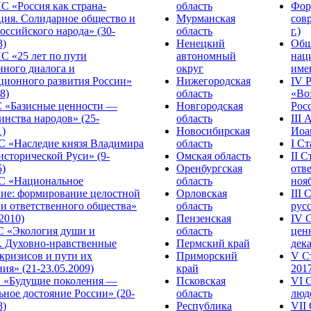
С «Россия как страна-
область
Фор
ция. Солидарное общество и
Мурманская
сов
оссийского народа» (30-
область
г.)
3)
Ненецкий
Общ
С «25 лет по пути
автономный
нац
нного диалога и
округ
име
ционного развития России»
Нижегородская
IV 
8)
область
«Во
«Базисные ценности —
Новгородская
Росс
инства народов» (25-
область
III
1)
Новосибирская
Иоа
 «Наследие князя Владимира
область
I С
исторической Руси» (9-
Омская область
II 
5)
Оренбургская
отве
С «Национальное
область
нояб
ние: формирование целостной
Орловская
III
 и ответственного общества»
область
русс
.2010)
Пензенская
IV 
С «Экология души и
область
цен
. Духовно-нравственные
Пермский край
дека
кризисов и пути их
Приморский
V С
ия» (21-23.05.2009)
край
2017
 «Будущие поколения —
Псковская
VI 
ное достояние России» (20-
область
люде
8)
Республика
VII