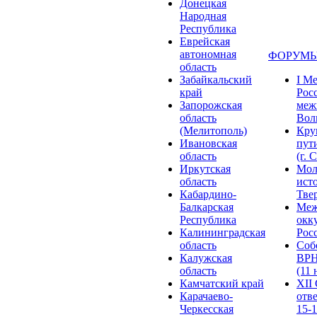
Донецкая
Народная
Республика
Еврейская
автономная
ФОРУМЫ
область
Забайкальский
I М
край
Рос
Запорожская
меж
область
Волг
(Мелитополь)
Кру
Ивановская
пут
область
(г. 
Иркутская
Мол
область
ист
Кабардино-
Твер
Балкарская
Меж
Республика
окк
Калининградская
Росс
область
Соб
Калужская
ВРН
область
(11 
Камчатский край
XII
Карачаево-
отв
Черкесская
15-1