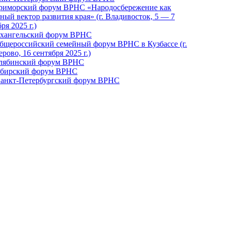
Приморский форум ВРНС «Народосбережение как
ный вектор развития края» (г. Владивосток, 5 — 7
ря 2025 г.)
рхангельский форум ВРНС
бщероссийский семейный форум ВРНС в Кузбассе (г.
рово, 16 сентября 2025 г.)
елябинский форум ВРНС
ибирский форум ВРНС
 Санкт-Петербургский форум ВРНС