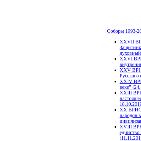
Соборы 1993-2
ХХVII ВР
Защитник
духовный 
XXVI ВРН
внутренни
XXV ВРНС
Русского 
XXIV ВРН
веке" (24
XXIII ВР
настоящее
18.10.201
XX ВРНС 
народов в
цивилиза
XVIII ВР
единство 
(11.11.201