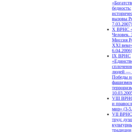
«Богатств
бедность:
историче
вызовы Ро
7.03.2007
X ВРНС «
Человек. 
Миссия Р
XXI веке»
6.04.2006
IX ВРНС
«Единств
сплоченн
людей — 
Победы н
фашизмом
терроризм
10.03.200
VIII ВРН
и правос
мир» (3-5
VII ВРНС
труд: дух
культурн
традиции