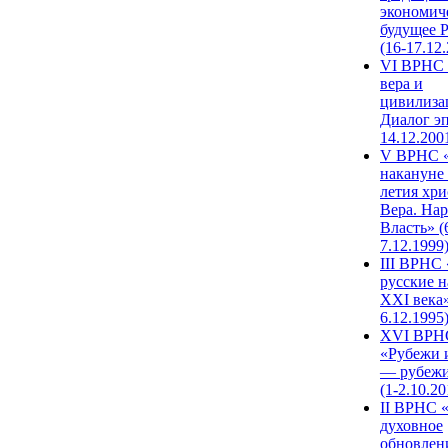
экономич
будущее 
(16-17.12
VI ВРНС 
вера и
цивилиза
Диалог эп
14.12.200
V ВРНС «
накануне 
летия хри
Вера. Нар
Власть» (
7.12.1999
III ВРНС 
русские н
XXI века»
6.12.1995
XVI ВРН
«Рубежи 
— рубежи
(1-2.10.20
II ВРНС 
духовное
обновлен