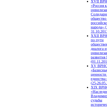
XVII ВР
«Россия к
цивилиза
Солидарн
общество
российск
народа» (
31.10.201
XXII ВРН
по пути
обществе
диалога и
цивилиза
развития
(01.11.201
XV ВРН
«Базисны
ценности
единства
(25-26.05.
XIX ВРН
«Наследи
Владимир
судьбы
историче