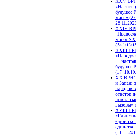
XXV ВР
«Настоящ
будущее 
мира» (27
28.11.202
XXIV В
"Правосл
мир в XXI
(24.10.20
XXIII В
«Народос
— настоя
будущее 
(17–18.10
XX ВРНС
и Запад: 
народов в
ответов н
цивилиза
вызовы» (
XVIII В
«Единств
единство 
единство
(11.11.201