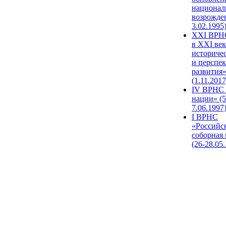
национал
возрожде
3.02.1995
XХI ВРНС
в XXI век
историче
и перспе
развития
(1.11.2017
IV ВРНС 
нации» (5
7.06.1997
I ВРНС
«Российс
соборная
(26-28.05