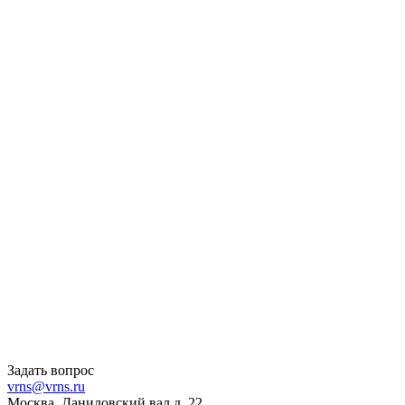
Задать вопрос
vrns@vrns.ru
Москва, Даниловский вал д. 22