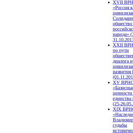
XVII ВР
«Россия к
цивилиза
Солидарн
общество
российск
народа» (
31.10.201
XXII ВРН
по пути
обществе
диалога и
цивилиза
развития
(01.11.201
XV ВРН
«Базисны
ценности
единства
(25-26.05.
XIX ВРН
«Наследи
Владимир
судьбы
историче