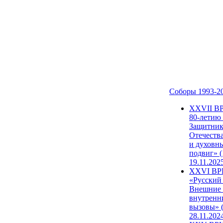
Соборы 1993-2
ХХVII В
80-летию
Защитни
Отечеств
и духовн
подвиг» (
19.11.202
XXVI В
«Русский
Внешние
внутренн
вызовы» (
28.11.202