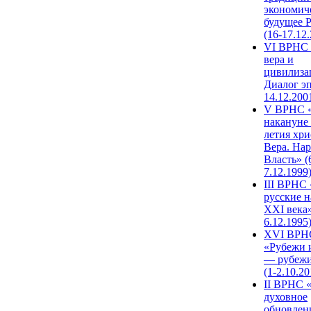
экономич
будущее 
(16-17.12
VI ВРНС 
вера и
цивилиза
Диалог эп
14.12.200
V ВРНС «
накануне 
летия хри
Вера. Нар
Власть» (
7.12.1999
III ВРНС 
русские н
XXI века»
6.12.1995
XVI ВРН
«Рубежи 
— рубежи
(1-2.10.20
II ВРНС 
духовное
обновлен