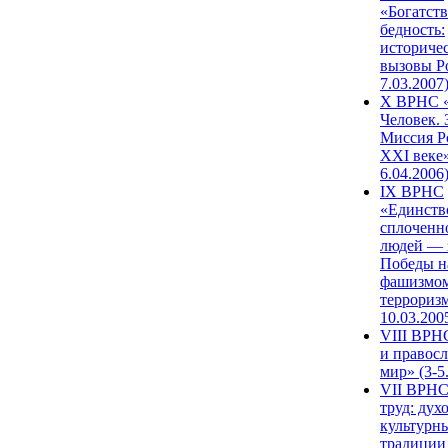
«Богатств
бедность:
историче
вызовы Ро
7.03.2007
X ВРНС «
Человек. 
Миссия Р
XXI веке»
6.04.2006
IX ВРНС
«Единств
сплоченн
людей — 
Победы н
фашизмом
терроризм
10.03.200
VIII ВРН
и правос
мир» (3-5
VII ВРНС
труд: дух
культурн
традиции