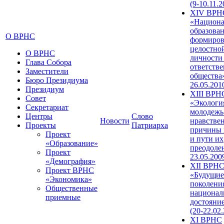
(9-10.11.2
XIV ВРН
«Национа
образован
О ВРНС
формиров
целостно
О ВРНС
личности
Глава Собора
ответств
Заместители
общества»
Бюро Президиума
26.05.201
Президиум
XIII ВРН
Совет
«Экологи
Секретариат
молодежь
Центры
Слово
Новости
нравстве
Проекты
Патриарха
причины 
Проект
и пути их
«Образование»
преодолен
Проект
23.05.200
«Демография»
XII ВРН
Проект ВРНС
«Будущие
«Экономика»
поколени
Общественные
национал
приемные
достояни
(20-22.02
XI ВРНС