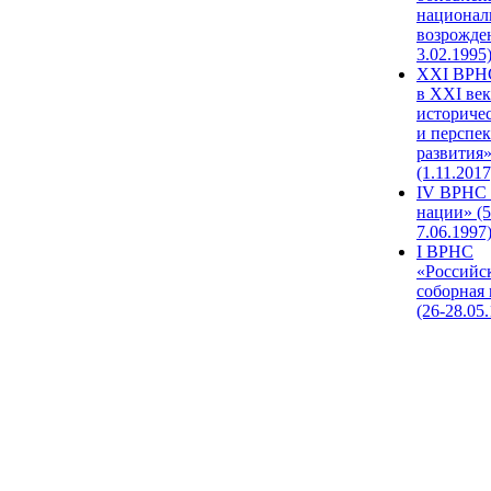
национал
возрожде
3.02.1995
XХI ВРНС
в XXI век
историче
и перспе
развития
(1.11.2017
IV ВРНС 
нации» (5
7.06.1997
I ВРНС
«Российс
соборная
(26-28.05