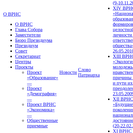
(9-10.11.2
XIV ВРН
«Национа
О ВРНС
образован
О ВРНС
формиров
Глава Собора
целостно
Заместители
личности
Бюро Президиума
ответств
Президиум
общества»
Совет
26.05.201
Секретариат
XIII ВРН
Центры
«Экологи
Проекты
молодежь
Слово
Проект
Новости
нравстве
Патриарха
«Образование»
причины 
—
и пути их
Проект
преодолен
«Демография»
23.05.200
—
XII ВРН
Проект ВРНС
«Будущие
«Экономика»
поколени
—
национал
Общественные
достояни
приемные
(20-22.02
XI ВРНС