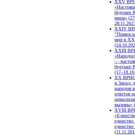
XXV ВР
«Настоящ
будущее 
мира» (27
28.11.202
XXIV В
"Правосл
мир в XXI
(24.10.20
XXIII В
«Народос
— настоя
будущее 
(17–18.10
XX ВРНС
и Запад: 
народов в
ответов н
цивилиза
вызовы» (
XVIII В
«Единств
единство 
единство
(11.11.201