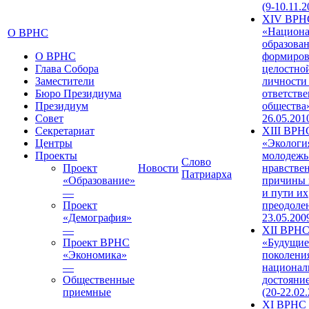
(9-10.11.2
XIV ВРН
«Национа
О ВРНС
образован
О ВРНС
формиров
Глава Собора
целостно
Заместители
личности
Бюро Президиума
ответств
Президиум
общества»
Совет
26.05.201
Секретариат
XIII ВРН
Центры
«Экологи
Проекты
молодежь
Слово
Проект
Новости
нравстве
Патриарха
«Образование»
причины 
—
и пути их
Проект
преодолен
«Демография»
23.05.200
—
XII ВРН
Проект ВРНС
«Будущие
«Экономика»
поколени
—
национал
Общественные
достояни
приемные
(20-22.02
XI ВРНС