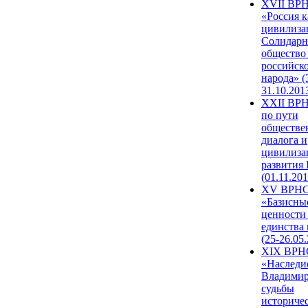
XVII ВР
«Россия к
цивилиза
Солидарн
общество
российск
народа» (
31.10.201
XXII ВРН
по пути
обществе
диалога и
цивилиза
развития
(01.11.201
XV ВРН
«Базисны
ценности
единства
(25-26.05.
XIX ВРН
«Наследи
Владимир
судьбы
историче