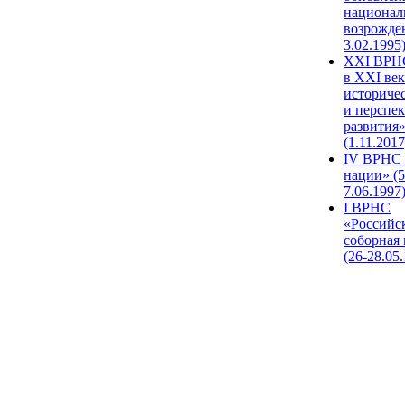
национал
возрожде
3.02.1995
XХI ВРНС
в XXI век
историче
и перспе
развития
(1.11.2017
IV ВРНС 
нации» (5
7.06.1997
I ВРНС
«Российс
соборная
(26-28.05