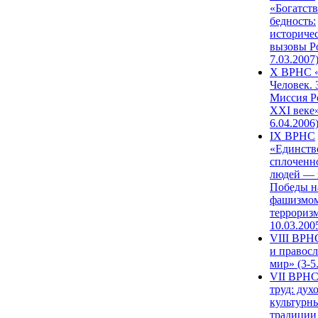
«Богатств
бедность:
историче
вызовы Ро
7.03.2007
X ВРНС «
Человек. 
Миссия Р
XXI веке»
6.04.2006
IX ВРНС
«Единств
сплоченн
людей — 
Победы н
фашизмом
терроризм
10.03.200
VIII ВРН
и правос
мир» (3-5
VII ВРНС
труд: дух
культурн
традиции