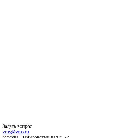
Задать вопрос
vrns@vrns.ru
Москва, Даниловский вал д. 22