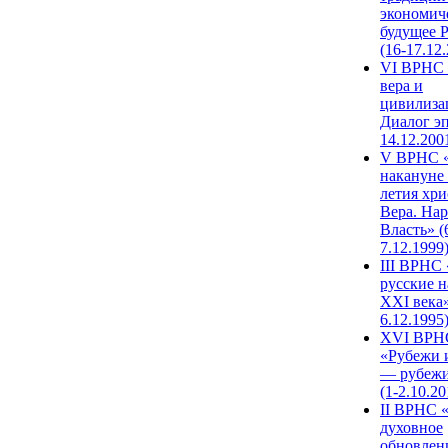
экономич
будущее 
(16-17.12
VI ВРНС 
вера и
цивилиза
Диалог эп
14.12.200
V ВРНС «
накануне 
летия хри
Вера. Нар
Власть» (
7.12.1999
III ВРНС 
русские н
XXI века»
6.12.1995
XVI ВРН
«Рубежи 
— рубежи
(1-2.10.20
II ВРНС 
духовное
обновлен