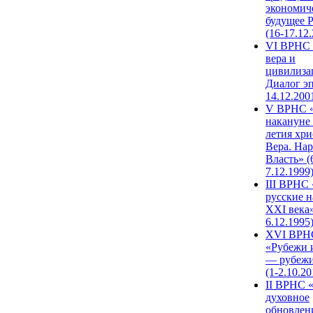
экономич
будущее 
(16-17.12
VI ВРНС 
вера и
цивилиза
Диалог эп
14.12.200
V ВРНС «
накануне 
летия хри
Вера. Нар
Власть» (
7.12.1999
III ВРНС 
русские н
XXI века»
6.12.1995
XVI ВРН
«Рубежи 
— рубежи
(1-2.10.20
II ВРНС 
духовное
обновлен