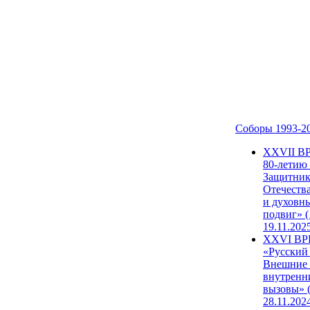
Соборы 1993-2
ХХVII В
80-летию
Защитни
Отечеств
и духовн
подвиг» (
19.11.202
XXVI В
«Русский
Внешние
внутренн
вызовы» (
28.11.202