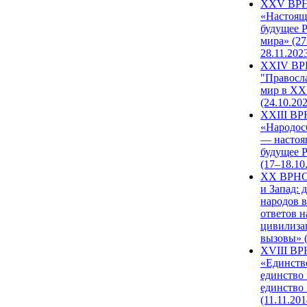
XXV ВР
«Настоящ
будущее 
мира» (27
28.11.202
XXIV В
"Правосл
мир в XXI
(24.10.20
XXIII В
«Народос
— настоя
будущее 
(17–18.10
XX ВРНС
и Запад: 
народов в
ответов н
цивилиза
вызовы» (
XVIII В
«Единств
единство 
единство
(11.11.201