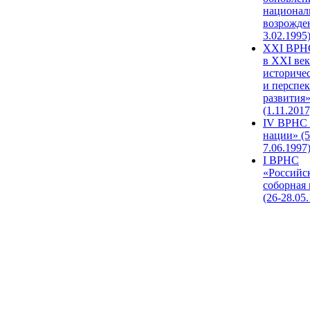
национал
возрожде
3.02.1995
XХI ВРНС
в XXI век
историче
и перспе
развития
(1.11.2017
IV ВРНС 
нации» (5
7.06.1997
I ВРНС
«Российс
соборная
(26-28.05