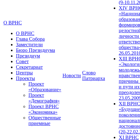
(9-10.11.2
XIV ВРН
«Национа
образован
О ВРНС
формиров
целостно
О ВРНС
личности
Глава Собора
ответств
Заместители
общества»
Бюро Президиума
26.05.201
Президиум
XIII ВРН
Совет
«Экологи
Секретариат
молодежь
Центры
Слово
Новости
нравстве
Проекты
Патриарха
причины 
Проект
и пути их
«Образование»
преодолен
Проект
23.05.200
«Демография»
XII ВРН
Проект ВРНС
«Будущие
«Экономика»
поколени
Общественные
национал
приемные
достояни
(20-22.02
XI ВРНС