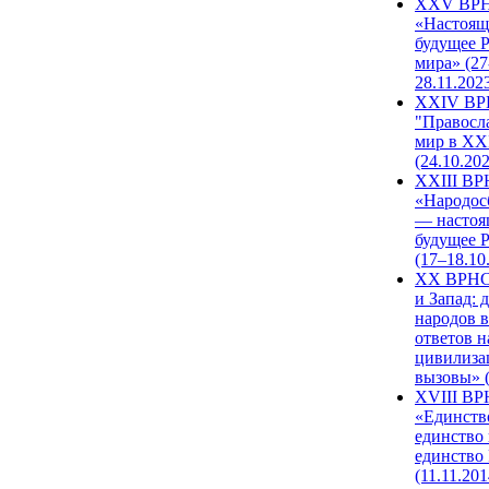
XXV ВР
«Настоящ
будущее 
мира» (27
28.11.202
XXIV В
"Правосл
мир в XXI
(24.10.20
XXIII В
«Народос
— настоя
будущее 
(17–18.10
XX ВРНС
и Запад: 
народов в
ответов н
цивилиза
вызовы» (
XVIII В
«Единств
единство 
единство
(11.11.201