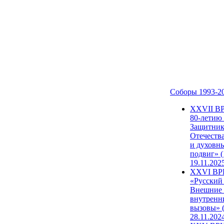
Соборы 1993-2
ХХVII В
80-летию
Защитни
Отечеств
и духовн
подвиг» (
19.11.202
XXVI В
«Русский
Внешние
внутренн
вызовы» (
28.11.202