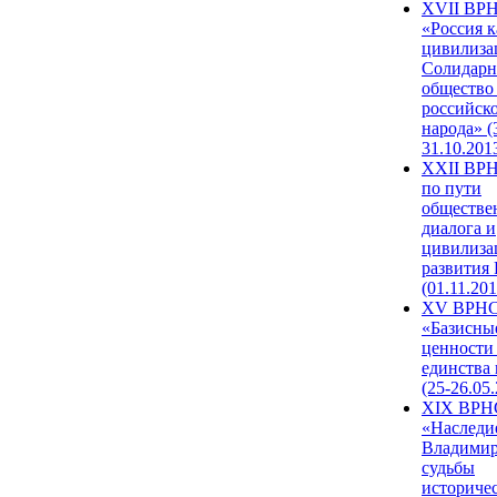
XVII ВР
«Россия к
цивилиза
Солидарн
общество
российск
народа» (
31.10.201
XXII ВРН
по пути
обществе
диалога и
цивилиза
развития
(01.11.201
XV ВРН
«Базисны
ценности
единства
(25-26.05.
XIX ВРН
«Наследи
Владимир
судьбы
историче