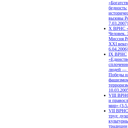
«Богатств
бедность:
историче
вызовы Ро
7.03.2007
X ВРНС «
Человек. 
Миссия Р
XXI веке»
6.04.2006
IX ВРНС
«Единств
сплоченн
людей — 
Победы н
фашизмом
терроризм
10.03.200
VIII ВРН
и правос
мир» (3-5
VII ВРНС
труд: дух
культурн
традиции