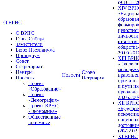
(9-10.11.2
XIV ВРН
«Национа
образован
О ВРНС
формиров
целостно
О ВРНС
личности
Глава Собора
ответств
Заместители
общества»
Бюро Президиума
26.05.201
Президиум
XIII ВРН
Совет
«Экологи
Секретариат
молодежь
Центры
Слово
Новости
нравстве
Проекты
Патриарха
причины 
Проект
и пути их
«Образование»
преодолен
Проект
23.05.200
«Демография»
XII ВРН
Проект ВРНС
«Будущие
«Экономика»
поколени
Общественные
национал
приемные
достояни
(20-22.02
XI ВРНС