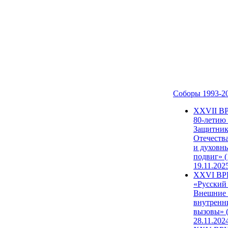
Соборы 1993-2
ХХVII В
80-летию
Защитни
Отечеств
и духовн
подвиг» (
19.11.202
XXVI В
«Русский
Внешние
внутренн
вызовы» (
28.11.202