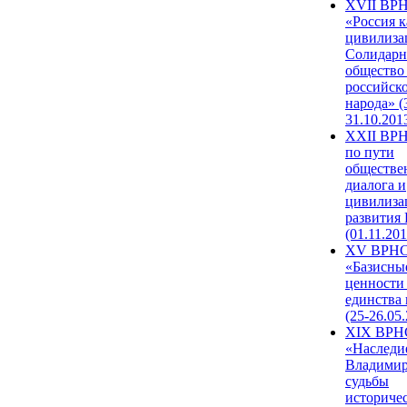
XVII ВР
«Россия к
цивилиза
Солидарн
общество
российск
народа» (
31.10.201
XXII ВРН
по пути
обществе
диалога и
цивилиза
развития
(01.11.201
XV ВРН
«Базисны
ценности
единства
(25-26.05.
XIX ВРН
«Наследи
Владимир
судьбы
историче