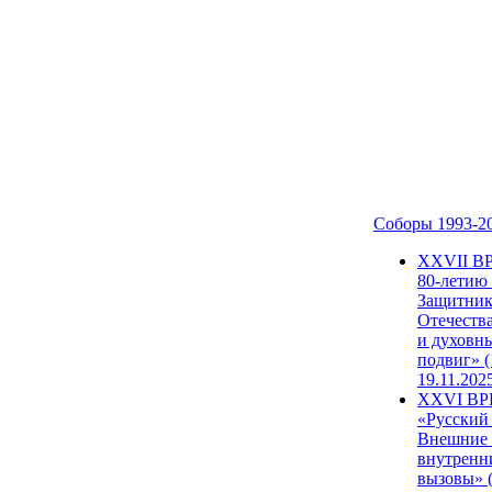
Соборы 1993-2
ХХVII В
80-летию
Защитни
Отечеств
и духовн
подвиг» (
19.11.202
XXVI В
«Русский
Внешние
внутренн
вызовы» (