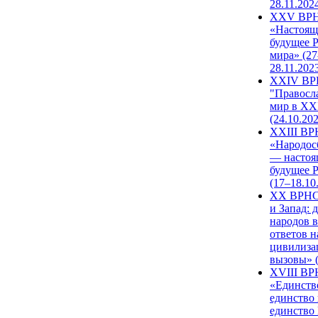
28.11.202
XXV ВР
«Настоящ
будущее 
мира» (27
28.11.202
XXIV В
"Правосл
мир в XXI
(24.10.20
XXIII В
«Народос
— настоя
будущее 
(17–18.10
XX ВРНС
и Запад: 
народов в
ответов н
цивилиза
вызовы» (
XVIII В
«Единств
единство 
единство