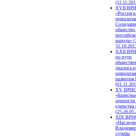
(11.11.201
XVII ВР
«Россия к
цивилиза
Солидарн
общество
российск
народа» (
31.10.201
XXII ВРН
по пути
обществе
диалога и
цивилиза
развития
(01.11.201
XV ВРН
«Базисны
ценности
единства
(25-26.05.
XIX ВРН
«Наследи
Владимир
судьбы