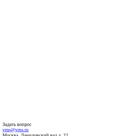
Задать вопрос
vrns@vrns.ru
Москва, Даниловский вал д. 22