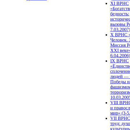
XI ВРНС
«Богатств
бедность:
историче
вызовы Ро
7.03.2007
X ВРНС «
Человек. 
Миссия Р
XXI веке»
6.04.2006
IX ВРНС
«Единств
сплоченн
людей — 
Победы н
фашизмом
терроризм
10.03.200
VIII ВРН
и правос
мир» (3-5
VII ВРНС
труд: дух
культурн