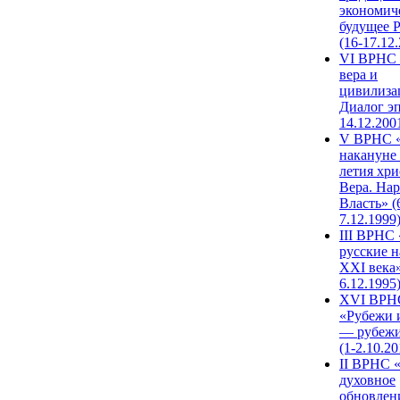
экономич
будущее 
(16-17.12
VI ВРНС 
вера и
цивилиза
Диалог эп
14.12.200
V ВРНС «
накануне 
летия хри
Вера. Нар
Власть» (
7.12.1999
III ВРНС 
русские н
XXI века»
6.12.1995
XVI ВРН
«Рубежи 
— рубежи
(1-2.10.20
II ВРНС 
духовное
обновлен