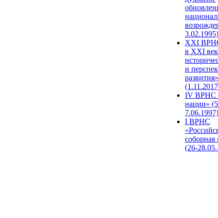
обновлен
национал
возрожде
3.02.1995
XХI ВРНС
в XXI век
историче
и перспе
развития
(1.11.2017
IV ВРНС 
нации» (5
7.06.1997
I ВРНС
«Российс
соборная
(26-28.05