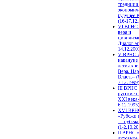
традиции
экономич
будущее 
(16-17.12
VI ВРНС 
вера и
цивилиза
Диалог эп
14.12.200
V ВРНС «
накануне 
летия хри
Вера. Нар
Власть» (
7.12.1999
III ВРНС 
русские н
XXI века»
6.12.1995
XVI ВРН
«Рубежи 
— рубежи
(1-2.10.20
II ВРНС 
духовное