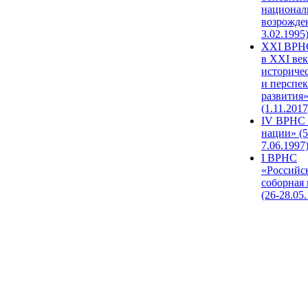
национал
возрожде
3.02.1995
XХI ВРНС
в XXI век
историче
и перспе
развития
(1.11.2017
IV ВРНС 
нации» (5
7.06.1997
I ВРНС
«Российс
соборная
(26-28.05