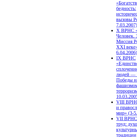
«Богатств
бедность:
историче
вызовы Ро
7.03.2007
X ВРНС «
Человек. 
Миссия Р
XXI веке»
6.04.2006
IX ВРНС
«Единств
сплоченн
людей — 
Победы н
фашизмом
терроризм
10.03.200
VIII ВРН
и правос
мир» (3-5
VII ВРНС
труд: дух
культурн
традиции