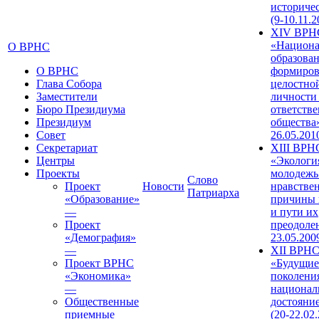
историче
(9-10.11.2
XIV ВРН
«Национа
О ВРНС
образован
О ВРНС
формиров
Глава Собора
целостно
Заместители
личности
Бюро Президиума
ответств
Президиум
общества»
Совет
26.05.201
Секретариат
XIII ВРН
Центры
«Экологи
Проекты
молодежь
Слово
Проект
Новости
нравстве
Патриарха
«Образование»
причины 
—
и пути их
Проект
преодолен
«Демография»
23.05.200
—
XII ВРН
Проект ВРНС
«Будущие
«Экономика»
поколени
—
национал
Общественные
достояни
приемные
(20-22.02