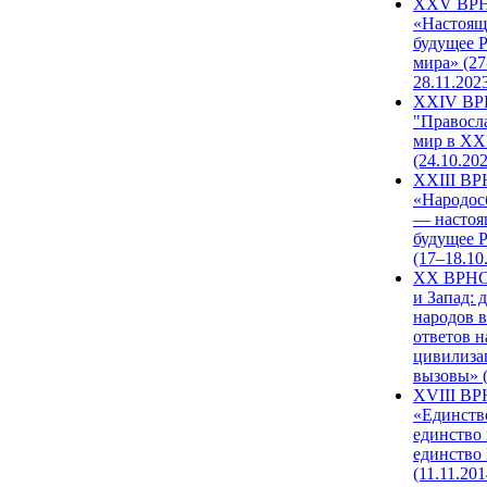
XXV ВР
«Настоящ
будущее 
мира» (27
28.11.202
XXIV В
"Правосл
мир в XXI
(24.10.20
XXIII В
«Народос
— настоя
будущее 
(17–18.10
XX ВРНС
и Запад: 
народов в
ответов н
цивилиза
вызовы» (
XVIII В
«Единств
единство 
единство
(11.11.201