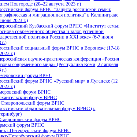
нем Новгороде (20–22 августа 2023 г.)
российский форум ВРНС "Защита российской семьи:
ографическая и миграционная политика" в Калиниграде
 июля 2023 г.)
ероссийский Кузбасский форум ВРНС «Институт семьи
 основа современного общества и залог успешной
ударственной политики России в ХХI веке» (6-7 июня
 г.)
российский социальный форум ВРНС в Воронеже (17-18
2023 г.)
ероссийская научно-практическая конференция «Россия
ызовы современного мира» (Республика Коми, 27 апреля
 г.)
Кемеровский форум ВРНС
российский форум ВРНС «Русский мир» в Луганске (12
2023 г.)
емеровский форум ВРНС
Архангельский форум ВРНС
I Ставропольский форум ВРНС
российский образовательный форум ВРНС (г.
теринбург)
Ставропольский форум ВРНС
ермский форум ВРНС
Санкт-Петербургский форум ВРНС
анкт-Петербургский форум ВРНС