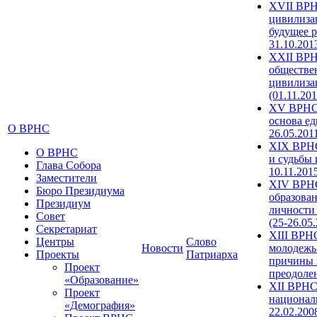
XVII ВРН
цивилиза
будущее р
31.10.201
XXII ВРН
обществе
цивилиза
(01.11.201
XV ВРНС 
основа ед
О ВРНС
26.05.201
XIX ВРНС
О ВРНС
и судьбы 
Глава Собора
10.11.201
Заместители
XIV ВРН
Бюро Президиума
образова
Президиум
личности
Совет
(25-26.05
Секретариат
XIII ВРН
Центры
Слово
Новости
молодежь
Проекты
Патриарха
причины 
Проект
преодолен
«Образование»
XII ВРНС
Проект
националь
«Демография»
22.02.200