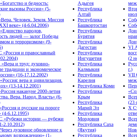
Богатство и бедность:
Адыгея
меж
кие вызовы России» (5-
Республика
Вто
)
Алтай
июля
Вера. Человек. Земля. Миссия
Республика
Собо
XXI веке» (4-6.04.2006)
Башкортостан
Собо
«Единство народов,
Республика
Дон
ость людей — залог Победы
Бурятия
нра
змом и терроризмом» (9-
Республика
Дону
5)
Дагестан
VI 
С «Россия и православный
Республика
вос
.02.2004)
Ингушетия
(2 н
«Вера и труд: духовно-
Республика
Рус
ые традиции и экономическое
Калмыкия
г.)
оссии» (16-17.12.2002)
Республика
VII
Россия: вера и цивилизация.
Карелия
меж
ох» (13-14.12.2001)
Республика Коми
Пер
Россия накануне 2000-летия
Республика
«Сох
тва. Вера. Народ. Власть» (6-
Крым
Все
)
Республика
(23 
«Россия и русские на пороге
Марий Эл
X С
 (4-6.12.1995)
Республика
отве
 «Рубежи истории — рубежи
Мордовия
Все
1-2.10.2012)
Республика Саха
дем
Через духовное обновление к
(Якутия)
Ново
ьному возрождению» (1-
Республика
Все