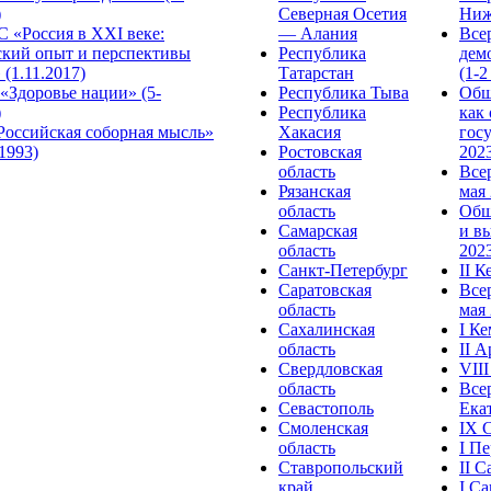
)
Северная Осетия
Ниж
 «Россия в XXI веке:
— Алания
Все
ский опыт и перспективы
Республика
дем
 (1.11.2017)
Татарстан
(1-2
«Здоровье нации» (5-
Республика Тыва
Общ
)
Республика
как
Российская соборная мысль»
Хакасия
гос
.1993)
Ростовская
2023
область
Все
Рязанская
мая 
область
Общ
Самарская
и в
область
2023
Санкт-Петербург
II 
Саратовская
Все
область
мая 
Сахалинская
I К
область
II 
Свердловская
VII
область
Все
Севастополь
Ека
Смоленская
IX 
область
I П
Ставропольский
II 
край
I С