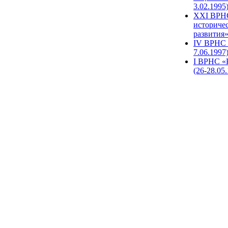
3.02.1995
XХI ВРНС
историче
развития»
IV ВРНС 
7.06.1997
I ВРНС «
(26-28.05