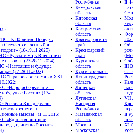
Республика
II 
Кемеровская
Тат
область
Смол
Кировская
Мол
область
веру
Костромская
октя
025
область
Фор
НС «К 80-летию Победы.
Краснодарский
2025
и Отечества: военный и
край
Общ
подвиг» (18-19.11.2025)
Красноярский
рел
С «Русский мир: Внешние и
край
(Мос
е вызовы» (27-28.11.2024)
Курганская
Собо
 «Настоящее и будущее
область
III
мира» (27-28.11.2023)
Курская область
язы
С "Православие и мир в XXI
Ленинградская
Росс
.10.2022)
область
Кал
НС «Народосбережение —
Липецкая
нар
 и будущее России» (17–
область
видо
9)
Луганская
VII
«Россия и Запад: диалог
Народная
Кро
 поисках ответов на
Республика
перс
ционные вызовы» (1.11.2016)
Магаданская
II 
НС «Единство истории,
область
нояб
народа, единство России»
Москва
ХI 
4)
Московская
Росс