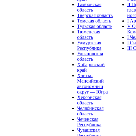
Тамбовская
II 
область
глав
Тверская область
нояб
Томская область
I А
Тульская область
V О
Тюменская
Кеме
область
I Ч
Удмуртская
I С
Республика
III
Ульяновская
область
Хабаровский
край
Ханты-
Мансийский
автономный
округ — Югра
Херсонская
область
Челябинская
область
Чеченская
Республика
Чувашская
Рeспублика