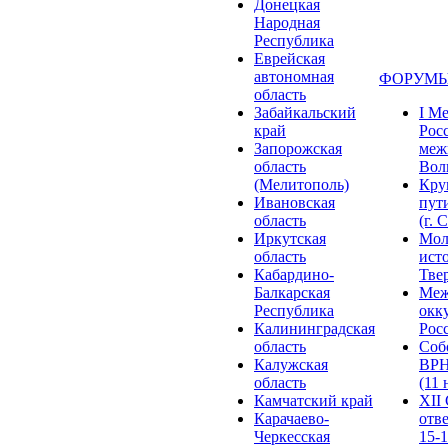
Донецкая
Народная
Республика
Еврейская
автономная
ФОРУМЫ
область
Забайкальский
I М
край
Рос
Запорожская
меж
область
Волг
(Мелитополь)
Кру
Ивановская
пут
область
(г. 
Иркутская
Мол
область
ист
Кабардино-
Твер
Балкарская
Меж
Республика
окк
Калининградская
Росс
область
Соб
Калужская
ВРН
область
(11 
Камчатский край
XII
Карачаево-
отв
Черкесская
15-1