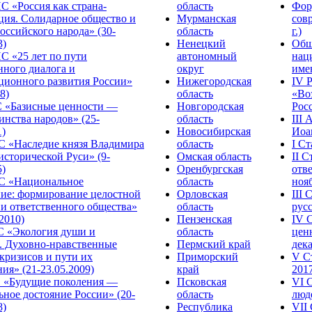
С «Россия как страна-
область
Фор
ция. Солидарное общество и
Мурманская
сов
оссийского народа» (30-
область
г.)
3)
Ненецкий
Общ
С «25 лет по пути
автономный
нац
нного диалога и
округ
име
ционного развития России»
Нижегородская
IV 
8)
область
«Во
«Базисные ценности —
Новгородская
Росс
инства народов» (25-
область
III
1)
Новосибирская
Иоа
 «Наследие князя Владимира
область
I С
исторической Руси» (9-
Омская область
II 
5)
Оренбургская
отве
С «Национальное
область
нояб
ние: формирование целостной
Орловская
III
 и ответственного общества»
область
русс
.2010)
Пензенская
IV 
С «Экология души и
область
цен
. Духовно-нравственные
Пермский край
дека
кризисов и пути их
Приморский
V С
ия» (21-23.05.2009)
край
2017
 «Будущие поколения —
Псковская
VI 
ное достояние России» (20-
область
люде
8)
Республика
VII