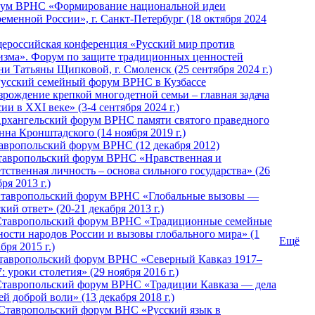
ум ВРНС «Формирование национальной идеи
ременной России», г. Санкт-Петербург (18 октября 2024
ероссийская конференция «Русский мир против
изма». Форум по защите традиционных ценностей
ни Татьяны Щипковой, г. Смоленск (25 сентября 2024 г.)
Русский семейный форум ВРНС в Кузбассе
зрождение крепкой многодетной семьи – главная задача
ии в XXI веке» (3-4 сентября 2024 г.)
 Архангельский форум ВРНС памяти святого праведного
нна Кронштадского (14 ноября 2019 г.)
тавропольский форум ВРНС (12 декабря 2012)
Ставропольский форум ВРНС «Нравственная и
тственная личность – основа сильного государства» (26
ря 2013 г.)
 Ставропольский форум ВРНС «Глобальные вызовы —
кий ответ» (20-21 декабря 2013 г.)
Ставропольский форум ВРНС «Традиционные семейные
ности народов России и вызовы глобального мира» (1
Ещё
бря 2015 г.)
тавропольский форум ВРНС «Северный Кавказ 1917–
: уроки столетия» (29 ноября 2016 г.)
Ставропольский форум ВРНС «Традиции Кавказа — дела
й доброй воли» (13 декабря 2018 г.)
 Ставропольский форум ВHС «Русский язык в