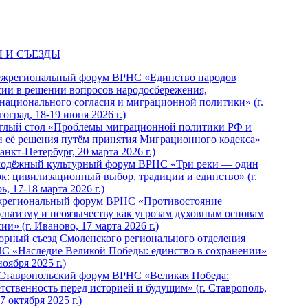
 И СЪЕЗДЫ
ежрегиональный форум ВРНС «Единство народов
сии в решении вопросов народосбережения,
национального согласия и миграционной политики» (г.
оград, 18-19 июня 2026 г.)
глый стол «Проблемы миграционной политики РФ и
и её решения путём принятия Миграционного кодекса»
Санкт-Петербург, 20 марта 2026 г.)
одёжный культурный форум ВРНС «Три реки — один
ок: цивилизационный выбор, традиции и единство» (г.
ь, 17-18 марта 2026 г.)
региональный форум ВРНС «Противостояние
ультизму и неоязычеству как угрозам духовным основам
ии» (г. Иваново, 17 марта 2026 г.)
орный съезд Смоленского регионального отделения
С «Наследие Великой Победы: единство в сохранении»
ноября 2025 г.)
 Ставропольский форум ВРНС «Великая Победа:
етственность перед историей и будущим» (г. Ставрополь,
7 октября 2025 г.)