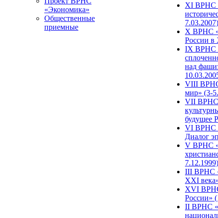
Проект ВРНС
XI ВРНС «
«Экономика»
историчес
Общественные
7.03.2007
приемные
X ВРНС «
России в 
IX ВРНС 
сплоченн
над фаши
10.03.200
VIII ВРН
мир» (3-5
VII ВРНС 
культурн
будущее Р
VI ВРНС «
Диалог эп
V ВРНС «
христианс
7.12.1999
III ВРНС 
XXI века»
XVI ВРНС
России» (
II ВРНС «
национал