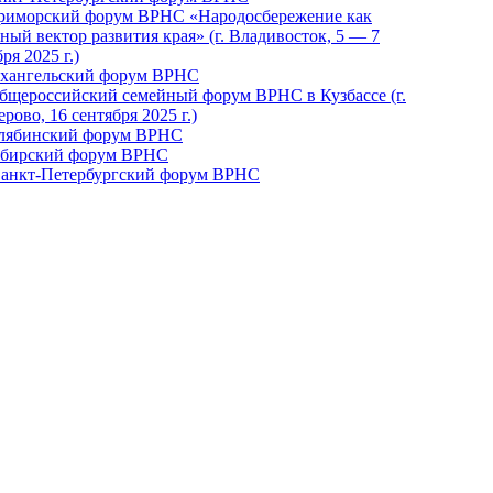
Приморский форум ВРНС «Народосбережение как
ный вектор развития края» (г. Владивосток, 5 — 7
ря 2025 г.)
рхангельский форум ВРНС
бщероссийский семейный форум ВРНС в Кузбассе (г.
рово, 16 сентября 2025 г.)
елябинский форум ВРНС
ибирский форум ВРНС
 Санкт-Петербургский форум ВРНС