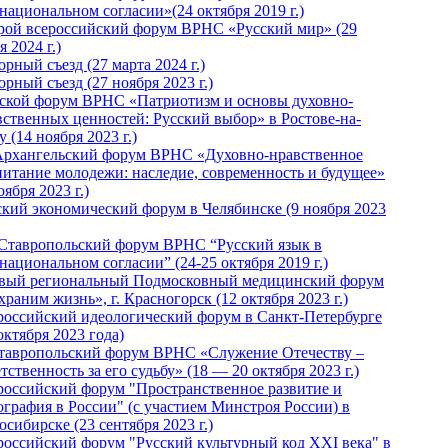
национальном согласии»(24 октября 2019 г.)
рой всероссийский форум ВРНС «Русский мир» (29
 2024 г.)
рный съезд (27 марта 2024 г.)
рный съезд (27 ноября 2023 г.)
ской форум ВРНС «Патриотизм и основы духовно-
вственных ценностей: Русский выбор» в Ростове-на-
 (14 ноября 2023 г.)
Архангельский форум ВРНС «Духовно-нравственное
питание молодежи: наследие, современность и будущее»
оября 2023 г.)
ский экономический форум в Челябинске (9 ноября 2023
 Ставропольский форум ВРНС “Русский язык в
национальном согласии” (24-25 октября 2019 г.)
вый региональный Подмосковный медицинский форум
раним жизнь», г. Красногорск (12 октября 2023 г.)
российский идеологический форум в Санкт-Петербурге
октября 2023 года)
тавропольский форум ВРНС «Служение Отечеству –
тственность за его судьбу» (18 — 20 октября 2023 г.)
российский форум "Пространственное развитие и
ография в России" (с участием Минстроя России) в
сибирске (23 сентября 2023 г.)
российский форум "Русский культурный код XXI века" в