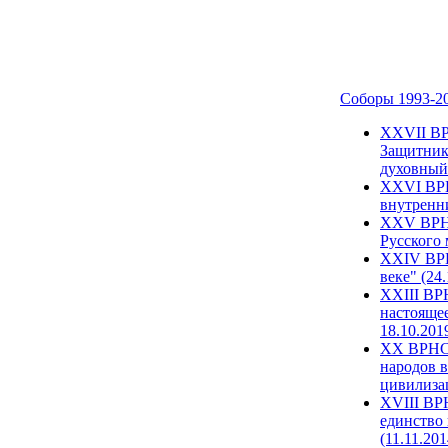
Соборы 1993-2
ХХVII ВР
Защитник
духовный 
XXVI ВРН
внутренни
XXV ВРНС
Русского 
XXIV ВРН
веке" (24
XXIII ВР
настоящее
18.10.201
XX ВРНС 
народов в
цивилиза
XVIII ВР
единство 
(11.11.201