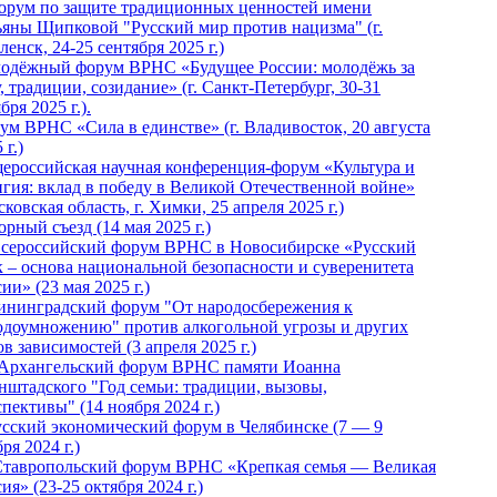
Форум по защите традиционных ценностей имени
ьяны Щипковой "Русский мир против нацизма" (г.
енск, 24-25 сентября 2025 г.)
одёжный форум ВРНС «Будущее России: молодёжь за
, традиции, созидание» (г. Санкт-Петербург, 30-31
бря 2025 г.).
ум ВРНС «Сила в единстве» (г. Владивосток, 20 августа
 г.)
ероссийская научная конференция-форум «Культура и
игия: вклад в победу в Великой Отечественной войне»
ковская область, г. Химки, 25 апреля 2025 г.)
рный съезд (14 мая 2025 г.)
 Всероссийский форум ВРНС в Новосибирске «Русский
к – основа национальной безопасности и суверенитета
ии» (23 мая 2025 г.)
ининградский форум "От народосбережения к
одоумножению" против алкогольной угрозы и других
в зависимостей (3 апреля 2025 г.)
 Архангельский форум ВРНС памяти Иоанна
нштадского "Год семьи: традиции, вызовы,
пективы" (14 ноября 2024 г.)
Русский экономический форум в Челябинске (7 — 9
ря 2024 г.)
Ставропольский форум ВРНС «Крепкая семья — Великая
ия» (23-25 октября 2024 г.)