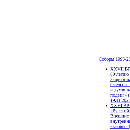
Соборы 1993-2
ХХVII В
80-летию
Защитни
Отечеств
и духовн
подвиг» (
19.11.202
XXVI В
«Русский
Внешние
внутренн
вызовы» (