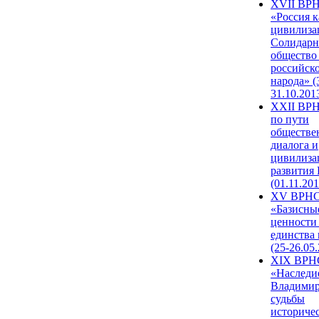
XVII ВР
«Россия к
цивилиза
Солидарн
общество
российск
народа» (
31.10.201
XXII ВРН
по пути
обществе
диалога и
цивилиза
развития
(01.11.201
XV ВРН
«Базисны
ценности
единства
(25-26.05.
XIX ВРН
«Наследи
Владимир
судьбы
историче