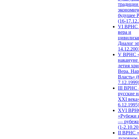
традиции
экономич
будущее 
(16-17.12
VI ВРНС 
вера и
цивилиза
Диалог эп
14.12.200
V ВРНС «
накануне 
летия хри
Вера. Нар
Власть» (
7.12.1999
III ВРНС 
русские н
XXI века»
6.12.1995
XVI ВРН
«Рубежи 
— рубежи
(1-2.10.20
II ВРНС 
духовное