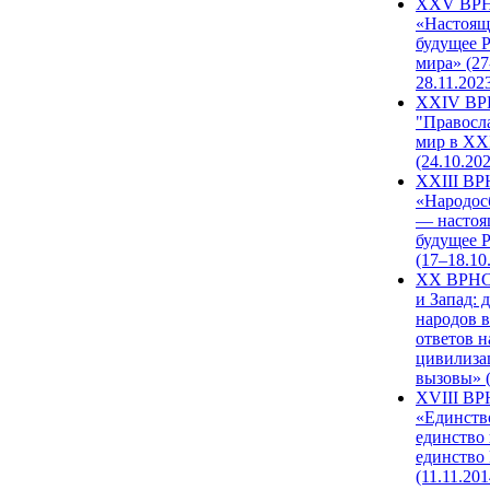
XXV ВР
«Настоящ
будущее 
мира» (27
28.11.202
XXIV В
"Правосл
мир в XXI
(24.10.20
XXIII В
«Народос
— настоя
будущее 
(17–18.10
XX ВРНС
и Запад: 
народов в
ответов н
цивилиза
вызовы» (
XVIII В
«Единств
единство 
единство
(11.11.201