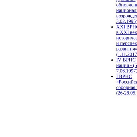
обновлен
национал
возрожде
3.02.1995
XХI ВРНС
в XXI век
историче
и перспе
развития
(1.11.2017
IV ВРНС 
нации» (5
7.06.1997
I ВРНС
«Российс
соборная
(26-28.05