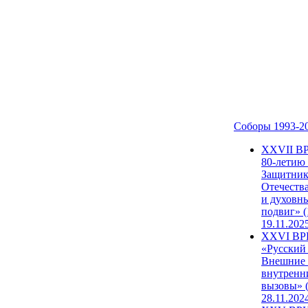
Соборы 1993-2
ХХVII В
80-летию
Защитни
Отечеств
и духовн
подвиг» (
19.11.202
XXVI В
«Русский
Внешние
внутренн
вызовы» (
28.11.202