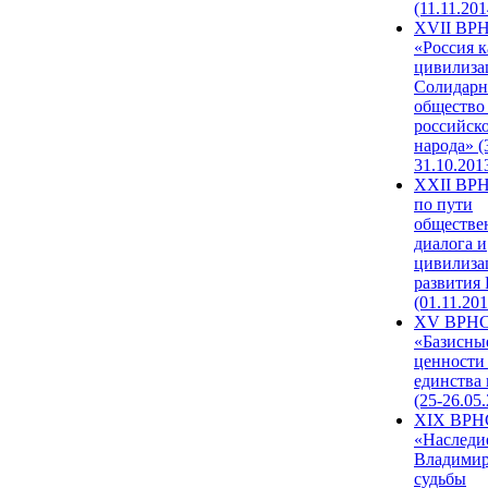
(11.11.201
XVII ВР
«Россия к
цивилиза
Солидарн
общество
российск
народа» (
31.10.201
XXII ВРН
по пути
обществе
диалога и
цивилиза
развития
(01.11.201
XV ВРН
«Базисны
ценности
единства
(25-26.05.
XIX ВРН
«Наследи
Владимир
судьбы