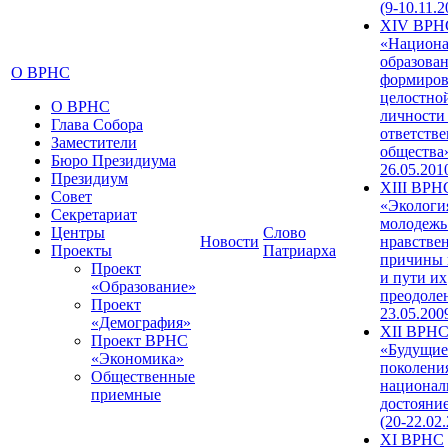
(9-10.11.2
XIV ВРН
«Национа
образован
О ВРНС
формиров
целостно
О ВРНС
личности
Глава Собора
ответств
Заместители
общества»
Бюро Президиума
26.05.201
Президиум
XIII ВРН
Совет
«Экологи
Секретариат
молодежь
Центры
Слово
Новости
нравстве
Проекты
Патриарха
причины 
Проект
и пути их
«Образование»
преодолен
Проект
23.05.200
«Демография»
XII ВРН
Проект ВРНС
«Будущие
«Экономика»
поколени
Общественные
национал
приемные
достояни
(20-22.02
XI ВРНС