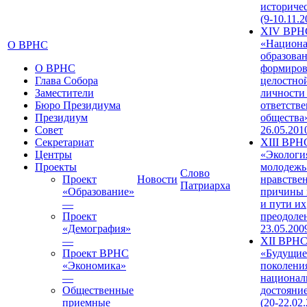
историче
(9-10.11.2
XIV ВРН
«Национа
О ВРНС
образован
О ВРНС
формиров
Глава Собора
целостно
Заместители
личности
Бюро Президиума
ответств
Президиум
общества»
Совет
26.05.201
Секретариат
XIII ВРН
Центры
«Экологи
Проекты
молодежь
Слово
Проект
Новости
нравстве
Патриарха
«Образование»
причины 
—
и пути их
Проект
преодолен
«Демография»
23.05.200
—
XII ВРН
Проект ВРНС
«Будущие
«Экономика»
поколени
—
национал
Общественные
достояни
приемные
(20-22.02