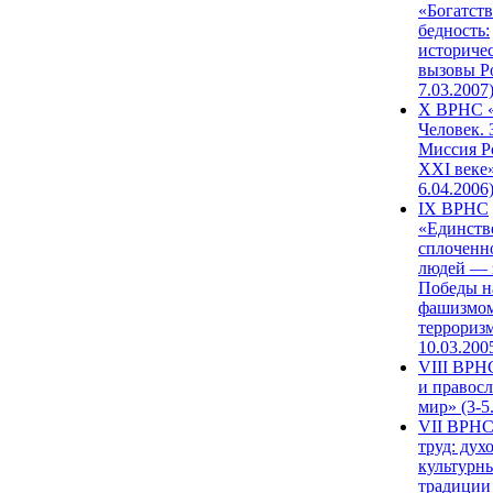
«Богатств
бедность:
историче
вызовы Ро
7.03.2007
X ВРНС «
Человек. 
Миссия Р
XXI веке»
6.04.2006
IX ВРНС
«Единств
сплоченн
людей — 
Победы н
фашизмом
терроризм
10.03.200
VIII ВРН
и правос
мир» (3-5
VII ВРНС
труд: дух
культурн
традиции