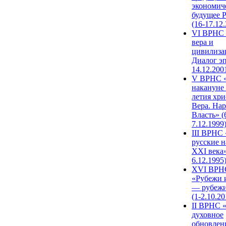
экономич
будущее 
(16-17.12
VI ВРНС 
вера и
цивилиза
Диалог эп
14.12.200
V ВРНС «
накануне 
летия хри
Вера. Нар
Власть» (
7.12.1999
III ВРНС 
русские н
XXI века»
6.12.1995
XVI ВРН
«Рубежи 
— рубежи
(1-2.10.20
II ВРНС 
духовное
обновлен