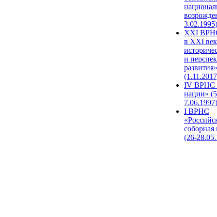
национал
возрожде
3.02.1995
XХI ВРНС
в XXI век
историче
и перспе
развития
(1.11.2017
IV ВРНС 
нации» (5
7.06.1997
I ВРНС
«Российс
соборная
(26-28.05