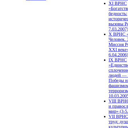
XI ВРНС
«Богатств
бедность:
историче
вызовы Ро
7.03.2007
X ВРНС «
Человек. 
Миссия Р
XXI веке»
6.04.2006
IX ВРНС
«Единств
сплоченн
людей — 
Победы н
фашизмом
терроризм
10.03.200
VIII ВРН
и правос
мир» (3-5
VII ВРНС
труд: дух
культурн