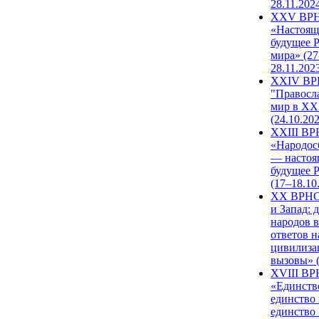
28.11.202
XXV ВР
«Настоящ
будущее 
мира» (27
28.11.202
XXIV В
"Правосл
мир в XXI
(24.10.20
XXIII В
«Народос
— настоя
будущее 
(17–18.10
XX ВРНС
и Запад: 
народов в
ответов н
цивилиза
вызовы» (
XVIII В
«Единств
единство 
единство