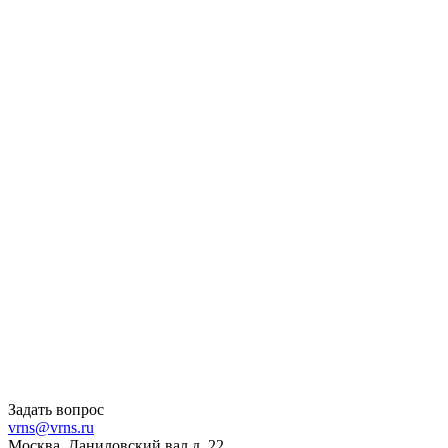
Задать вопрос
vrns@vrns.ru
Москва, Даниловский вал д. 22