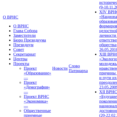
историче
(9-10.11.2
XIV ВРН
«Национа
О ВРНС
образован
О ВРНС
формиров
Глава Собора
целостно
Заместители
личности
Бюро Президиума
ответств
Президиум
общества»
Совет
26.05.201
Секретариат
XIII ВРН
Центры
«Экологи
Проекты
молодежь
Слово
Проект
Новости
нравстве
Патриарха
«Образование»
причины 
—
и пути их
Проект
преодолен
«Демография»
23.05.200
—
XII ВРН
Проект ВРНС
«Будущие
«Экономика»
поколени
—
национал
Общественные
достояни
приемные
(20-22.02