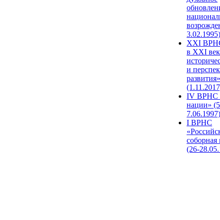
обновлен
национал
возрожде
3.02.1995
XХI ВРНС
в XXI век
историче
и перспе
развития
(1.11.2017
IV ВРНС 
нации» (5
7.06.1997
I ВРНС
«Российс
соборная
(26-28.05