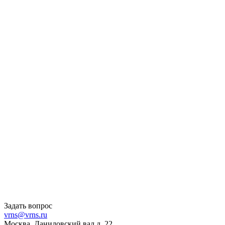
Задать вопрос
vrns@vrns.ru
Москва, Даниловский вал д. 22