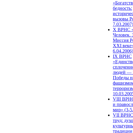
«Богатств
бедность:
историче
вызовы Ро
7.03.2007
X ВРНС «
Человек. 
Миссия Р
XXI веке»
6.04.2006
IX ВРНС
«Единств
сплоченн
людей — 
Победы н
фашизмом
терроризм
10.03.200
VIII ВРН
и правос
мир» (3-5
VII ВРНС
труд: дух
культурн
традиции