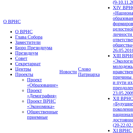
(9-10.11.2
XIV ВРН
«Национа
образован
О ВРНС
формиров
целостно
О ВРНС
личности
Глава Собора
ответств
Заместители
общества»
Бюро Президиума
26.05.201
Президиум
XIII ВРН
Совет
«Экологи
Секретариат
молодежь
Центры
Слово
Новости
нравстве
Проекты
Патриарха
причины 
Проект
и пути их
«Образование»
преодолен
Проект
23.05.200
«Демография»
XII ВРН
Проект ВРНС
«Будущие
«Экономика»
поколени
Общественные
национал
приемные
достояни
(20-22.02
XI ВРНС