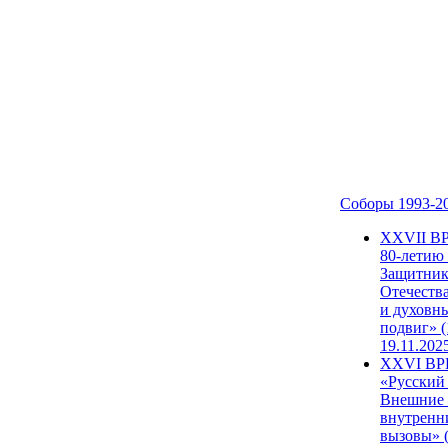
Соборы 1993-2
ХХVII В
80-летию
Защитни
Отечеств
и духовн
подвиг» (
19.11.202
XXVI В
«Русский
Внешние
внутренн
вызовы» (