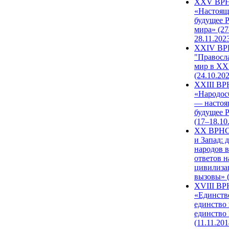
XXV ВР
«Настоящ
будущее 
мира» (27
28.11.202
XXIV В
"Правосл
мир в XXI
(24.10.20
XXIII В
«Народос
— настоя
будущее 
(17–18.10
XX ВРНС
и Запад: 
народов в
ответов н
цивилиза
вызовы» (
XVIII В
«Единств
единство 
единство
(11.11.201