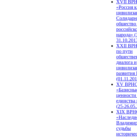
XVII ВР
«Россия к
цивилиза
Солидарн
общество
российск
народа» (
31.10.201
XXII ВРН
по пути
обществе
диалога и
цивилиза
развития
(01.11.201
XV ВРН
«Базисны
ценности
единства
(25-26.05.
XIX ВРН
«Наследи
Владимир
судьбы
историче