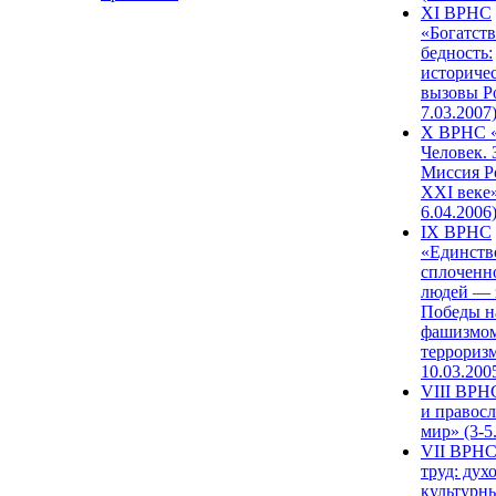
XI ВРНС
«Богатств
бедность:
историче
вызовы Ро
7.03.2007
X ВРНС «
Человек. 
Миссия Р
XXI веке»
6.04.2006
IX ВРНС
«Единств
сплоченн
людей — 
Победы н
фашизмом
терроризм
10.03.200
VIII ВРН
и правос
мир» (3-5
VII ВРНС
труд: дух
культурн