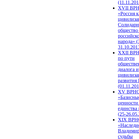
(11.11.201
XVII ВР
«Россия к
цивилиза
Солидарн
общество
российск
народа» (
31.10.201
XXII ВРН
по пути
обществе
диалога и
цивилиза
развития
(01.11.201
XV ВРН
«Базисны
ценности
единства
(25-26.05.
XIX ВРН
«Наследи
Владимир
судьбы