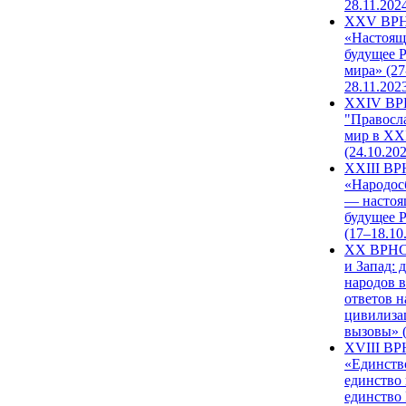
28.11.202
XXV ВР
«Настоящ
будущее 
мира» (27
28.11.202
XXIV В
"Правосл
мир в XXI
(24.10.20
XXIII В
«Народос
— настоя
будущее 
(17–18.10
XX ВРНС
и Запад: 
народов в
ответов н
цивилиза
вызовы» (
XVIII В
«Единств
единство 
единство