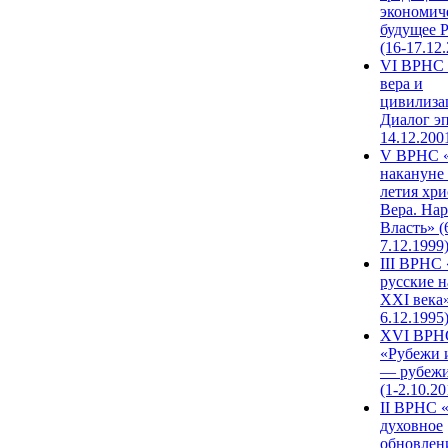
экономич
будущее 
(16-17.12
VI ВРНС 
вера и
цивилиза
Диалог эп
14.12.200
V ВРНС «
накануне 
летия хри
Вера. Нар
Власть» (
7.12.1999
III ВРНС 
русские н
XXI века»
6.12.1995
XVI ВРН
«Рубежи 
— рубежи
(1-2.10.20
II ВРНС 
духовное
обновлен