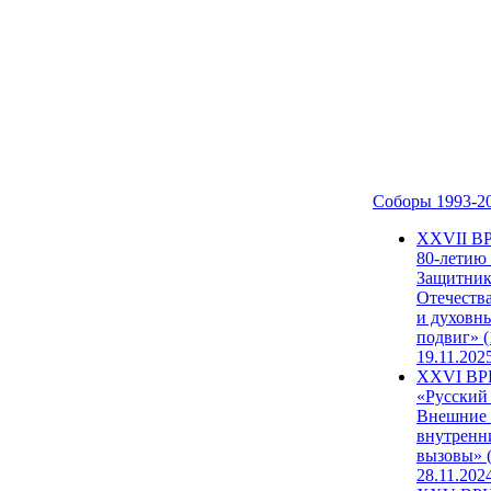
Соборы 1993-2
ХХVII В
80-летию
Защитни
Отечеств
и духовн
подвиг» (
19.11.202
XXVI В
«Русский
Внешние
внутренн
вызовы» (
28.11.202