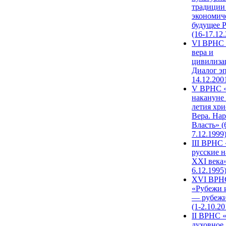
традиции
экономич
будущее 
(16-17.12
VI ВРНС 
вера и
цивилиза
Диалог эп
14.12.200
V ВРНС «
накануне 
летия хри
Вера. Нар
Власть» (
7.12.1999
III ВРНС 
русские н
XXI века»
6.12.1995
XVI ВРН
«Рубежи 
— рубежи
(1-2.10.20
II ВРНС 
духовное