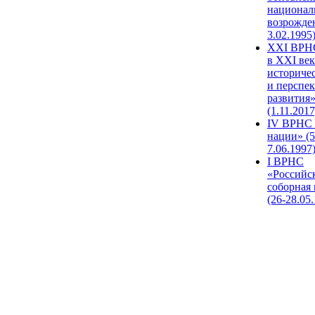
национал
возрожде
3.02.1995
XХI ВРНС
в XXI век
историче
и перспе
развития
(1.11.2017
IV ВРНС 
нации» (5
7.06.1997
I ВРНС
«Российс
соборная
(26-28.05