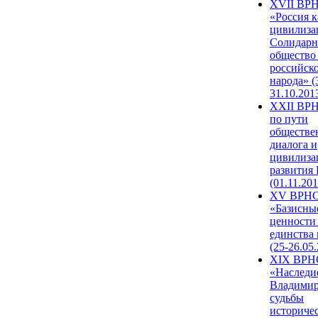
XVII ВР
«Россия к
цивилиза
Солидарн
общество
российск
народа» (
31.10.201
XXII ВРН
по пути
обществе
диалога и
цивилиза
развития
(01.11.201
XV ВРН
«Базисны
ценности
единства
(25-26.05.
XIX ВРН
«Наследи
Владимир
судьбы
историче