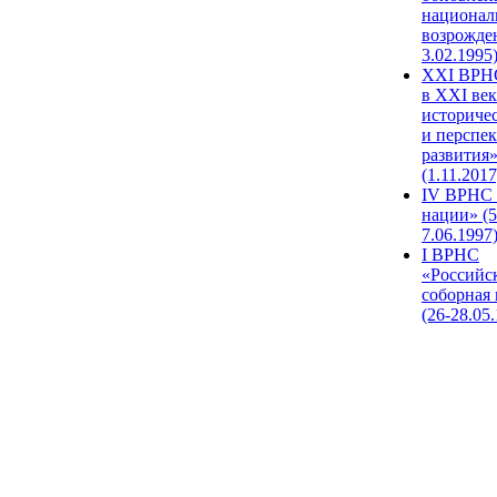
национал
возрожде
3.02.1995
XХI ВРНС
в XXI век
историче
и перспе
развития
(1.11.2017
IV ВРНС 
нации» (5
7.06.1997
I ВРНС
«Российс
соборная
(26-28.05