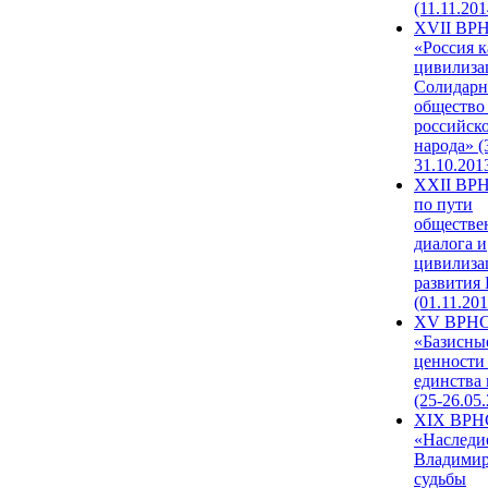
(11.11.201
XVII ВР
«Россия к
цивилиза
Солидарн
общество
российск
народа» (
31.10.201
XXII ВРН
по пути
обществе
диалога и
цивилиза
развития
(01.11.201
XV ВРН
«Базисны
ценности
единства
(25-26.05.
XIX ВРН
«Наследи
Владимир
судьбы