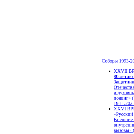
Соборы 1993-2
ХХVII В
80-летию
Защитни
Отечеств
и духовн
подвиг» (
19.11.202
XXVI В
«Русский
Внешние
внутренн
вызовы» (