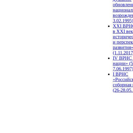
обновлен
национал
возрожде
3.02.1995
XХI ВРНС
в XXI век
историче
и перспе
развития
(1.11.2017
IV ВРНС 
нации» (5
7.06.1997
I ВРНС
«Российс
соборная
(26-28.05