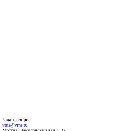
Задать вопрос
vrns@vrns.ru
Москва, Даниловский вал д. 22