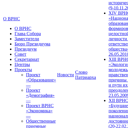
историче
(9-10.11.2
XIV ВРН
«Национа
О ВРНС
образован
О ВРНС
формиров
Глава Собора
целостно
Заместители
личности
Бюро Президиума
ответств
Президиум
общества»
Совет
26.05.201
Секретариат
XIII ВРН
Центры
«Экологи
Проекты
молодежь
Слово
Проект
Новости
нравстве
Патриарха
«Образование»
причины 
—
и пути их
Проект
преодолен
«Демография»
23.05.200
—
XII ВРН
Проект ВРНС
«Будущие
«Экономика»
поколени
—
национал
Общественные
достояни
приемные
(20-22.02