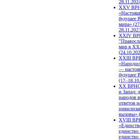
28.11.202
XXV ВР
«Настоящ
будущее 
мира» (27
28.11.202
XXIV В
"Правосл
мир в XXI
(24.10.20
XXIII В
«Народос
— настоя
будущее 
(17–18.10
XX ВРНС
и Запад: 
народов в
ответов н
цивилиза
вызовы» (
XVIII В
«Единств
единство 
единство