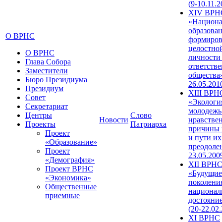
(9-10.11.2
XIV ВРН
«Национа
образован
О ВРНС
формиров
целостно
О ВРНС
личности
Глава Собора
ответств
Заместители
общества»
Бюро Президиума
26.05.201
Президиум
XIII ВРН
Совет
«Экологи
Секретариат
молодежь
Центры
Слово
Новости
нравстве
Проекты
Патриарха
причины 
Проект
и пути их
«Образование»
преодолен
Проект
23.05.200
«Демография»
XII ВРН
Проект ВРНС
«Будущие
«Экономика»
поколени
Общественные
национал
приемные
достояни
(20-22.02
XI ВРНС