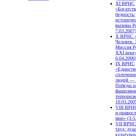
XI ВРНС
«Богатств
бедность:
историче
вызовы Ро
7.03.2007
X ВРНС «
Человек. 
Миссия Р
XXI веке»
6.04.2006
IX ВРНС
«Единств
сплоченн
людей — 
Победы н
фашизмом
терроризм
10.03.200
VIII ВРН
и правос
мир» (3-5
VII ВРНС
труд: дух
культурн