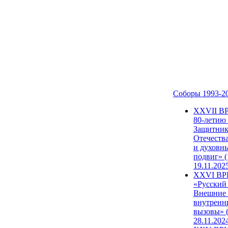
Соборы 1993-2
ХХVII В
80-летию
Защитни
Отечеств
и духовн
подвиг» (
19.11.202
XXVI В
«Русский
Внешние
внутренн
вызовы» (
28.11.202