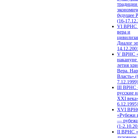
традиции
экономич
будущее 
(16-17.12
VI ВРНС 
вера и
цивилиза
Диалог эп
14.12.200
V ВРНС «
накануне 
летия хри
Вера. Нар
Власть» (
7.12.1999
III ВРНС 
русские н
XXI века»
6.12.1995
XVI ВРН
«Рубежи 
— рубежи
(1-2.10.20
II ВРНС 
духовное