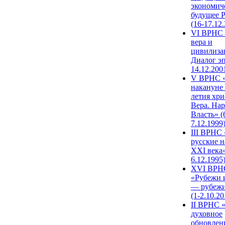
экономич
будущее 
(16-17.12
VI ВРНС 
вера и
цивилиза
Диалог эп
14.12.200
V ВРНС «
накануне 
летия хри
Вера. Нар
Власть» (
7.12.1999
III ВРНС 
русские н
XXI века»
6.12.1995
XVI ВРН
«Рубежи 
— рубежи
(1-2.10.20
II ВРНС 
духовное
обновлен