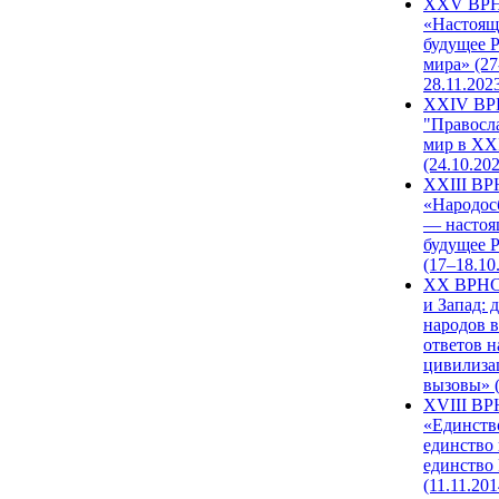
XXV ВР
«Настоящ
будущее 
мира» (27
28.11.202
XXIV В
"Правосл
мир в XXI
(24.10.20
XXIII В
«Народос
— настоя
будущее 
(17–18.10
XX ВРНС
и Запад: 
народов в
ответов н
цивилиза
вызовы» (
XVIII В
«Единств
единство 
единство
(11.11.201