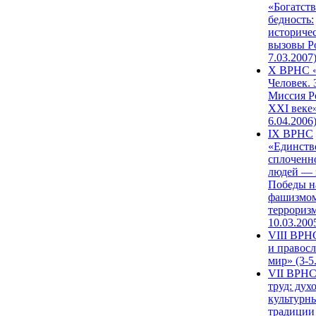
«Богатств
бедность:
историче
вызовы Ро
7.03.2007
X ВРНС «
Человек. 
Миссия Р
XXI веке»
6.04.2006
IX ВРНС
«Единств
сплоченн
людей — 
Победы н
фашизмом
терроризм
10.03.200
VIII ВРН
и правос
мир» (3-5
VII ВРНС
труд: дух
культурн
традиции