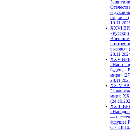
Защитни
Отечеств
и духовн
подвиг» (
19.11.202
XXVI В
«Русский
Внешние
внутренн
вызовы» (
28.11.202
XXV ВР
«Настоящ
будущее 
мира» (27
28.11.202
XXIV В
"Правосл
мир в XXI
(24.10.20
XXIII В
«Народос
— настоя
будущее 
(17–18.10