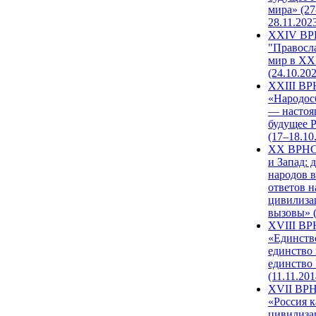
мира» (27
28.11.202
XXIV В
"Правосл
мир в XXI
(24.10.20
XXIII В
«Народос
— настоя
будущее 
(17–18.10
XX ВРНС
и Запад: 
народов в
ответов н
цивилиза
вызовы» (
XVIII В
«Единств
единство 
единство
(11.11.201
XVII ВР
«Россия к
цивилиза