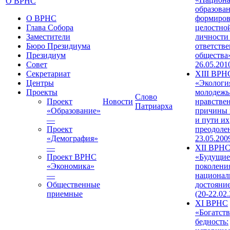
О ВРНС
образован
О ВРНС
формиров
Глава Собора
целостно
Заместители
личности
Бюро Президиума
ответств
Президиум
общества»
Совет
26.05.201
Секретариат
XIII ВРН
Центры
«Экологи
Проекты
молодежь
Слово
Проект
Новости
нравстве
Патриарха
«Образование»
причины 
—
и пути их
Проект
преодолен
«Демография»
23.05.200
—
XII ВРН
Проект ВРНС
«Будущие
«Экономика»
поколени
—
национал
Общественные
достояни
приемные
(20-22.02
XI ВРНС
«Богатств
бедность: