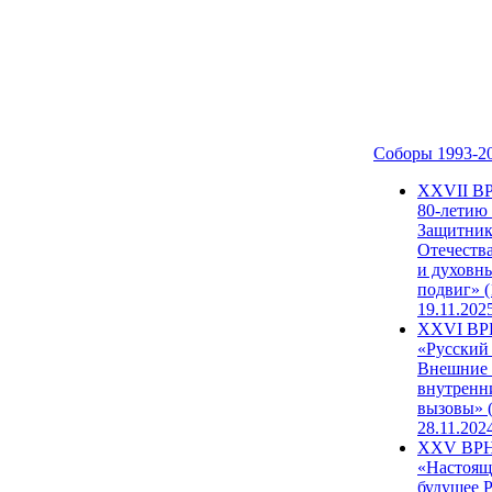
Соборы 1993-2
ХХVII В
80-летию
Защитни
Отечеств
и духовн
подвиг» (
19.11.202
XXVI В
«Русский
Внешние
внутренн
вызовы» (
28.11.202
XXV ВР
«Настоящ
будущее 