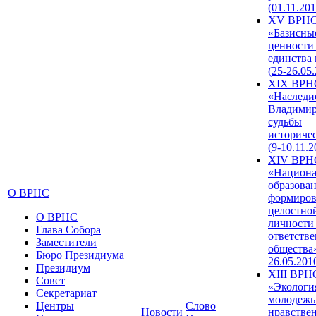
(01.11.201
XV ВРН
«Базисны
ценности
единства
(25-26.05.
XIX ВРН
«Наследи
Владимир
судьбы
историче
(9-10.11.2
XIV ВРН
«Национа
образован
О ВРНС
формиров
целостно
О ВРНС
личности
Глава Собора
ответств
Заместители
общества»
Бюро Президиума
26.05.201
Президиум
XIII ВРН
Совет
«Экологи
Секретариат
молодежь
Центры
Слово
Новости
нравстве