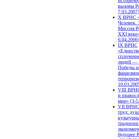
историче
вызовы Ро
7.03.2007
X ВРНС «
Человек. 
Миссия Р
XXI веке»
6.04.2006
IX ВРНС
«Единств
сплоченн
людей — 
Победы н
фашизмом
терроризм
10.03.200
VIII ВРН
и правос
мир» (3-5
VII ВРНС
труд: дух
культурн
традиции
экономич
будущее 