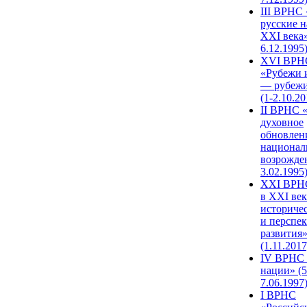
III ВРНС 
русские н
XXI века»
6.12.1995
XVI ВРН
«Рубежи 
— рубежи
(1-2.10.20
II ВРНС 
духовное
обновлен
национал
возрожде
3.02.1995
XХI ВРНС
в XXI век
историче
и перспе
развития
(1.11.2017
IV ВРНС 
нации» (5
7.06.1997
I ВРНС