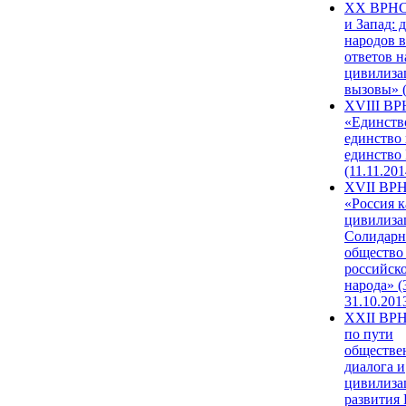
XX ВРНС
и Запад: 
народов в
ответов н
цивилиза
вызовы» (
XVIII В
«Единств
единство 
единство
(11.11.201
XVII ВР
«Россия к
цивилиза
Солидарн
общество
российск
народа» (
31.10.201
XXII ВРН
по пути
обществе
диалога и
цивилиза
развития