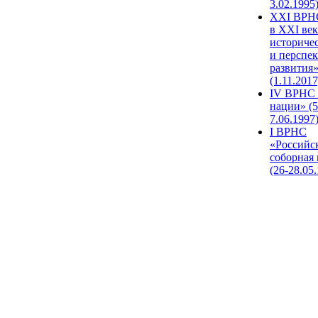
3.02.1995
XХI ВРНС
в XXI век
историче
и перспе
развития
(1.11.2017
IV ВРНС 
нации» (5
7.06.1997
I ВРНС
«Российс
соборная
(26-28.05