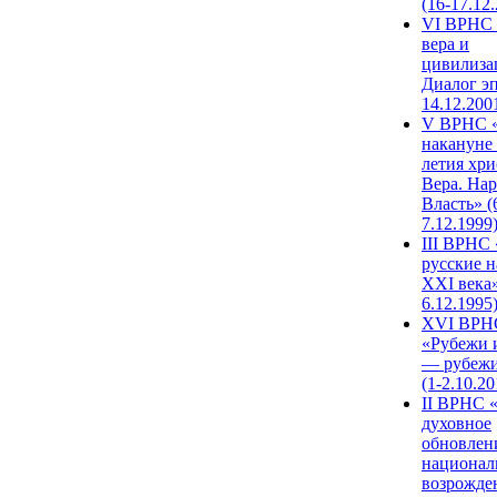
(16-17.12
VI ВРНС 
вера и
цивилиза
Диалог эп
14.12.200
V ВРНС «
накануне 
летия хри
Вера. Нар
Власть» (
7.12.1999
III ВРНС 
русские н
XXI века»
6.12.1995
XVI ВРН
«Рубежи 
— рубежи
(1-2.10.20
II ВРНС 
духовное
обновлен
национал
возрожде