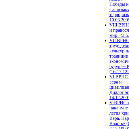
Победы н
фашизмом
терроризм
10.03.200
VIII ВРН
и правос
мир» (3-5
VII ВРНС
труд: дух
культурн
традиции
экономич
будущее 
(16-17.12
VI ВРНС 
вера и
цивилиза
Диалог эп
14.12.200
V ВРНС «
накануне 
летия хри
Вера. Нар
Власть» (
7.12.1999