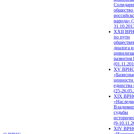
Солидарн
общество
российск
народа» (
31.10.201
XXII ВРН
по пути
обществе
диалога и
цивилиза
развития
(01.11.201
XV ВРН
«Базисны
ценности
единства
(25-26.05.
XIX ВРН
«Наследи
Владимир
судьбы
историче
(9-10.11.2
XIV ВРН
«Национа