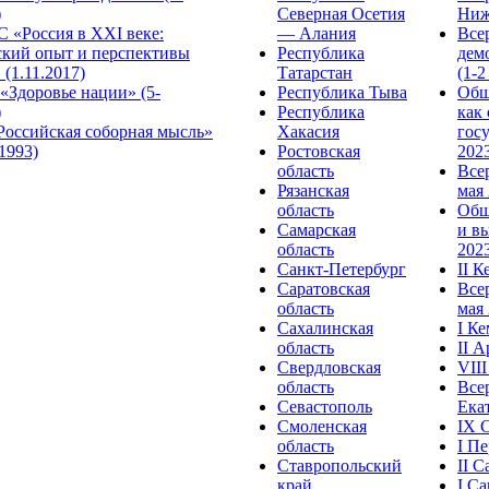
)
Северная Осетия
Ниж
 «Россия в XXI веке:
— Алания
Все
ский опыт и перспективы
Республика
дем
 (1.11.2017)
Татарстан
(1-2
«Здоровье нации» (5-
Республика Тыва
Общ
)
Республика
как
Российская соборная мысль»
Хакасия
гос
.1993)
Ростовская
2023
область
Все
Рязанская
мая 
область
Общ
Самарская
и в
область
2023
Санкт-Петербург
II 
Саратовская
Все
область
мая 
Сахалинская
I К
область
II 
Свердловская
VII
область
Все
Севастополь
Ека
Смоленская
IX 
область
I П
Ставропольский
II 
край
I С