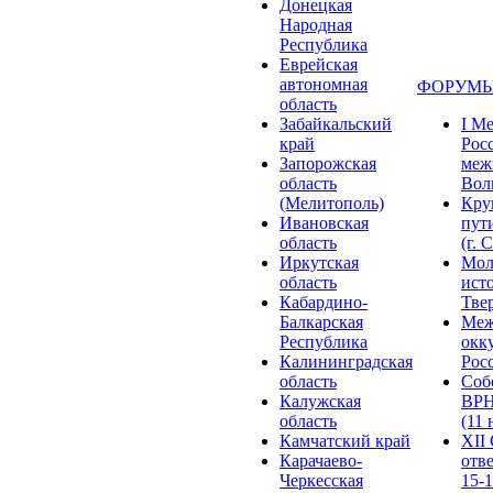
Донецкая
Народная
Республика
Еврейская
автономная
ФОРУМЫ
область
Забайкальский
I М
край
Рос
Запорожская
меж
область
Волг
(Мелитополь)
Кру
Ивановская
пут
область
(г. 
Иркутская
Мол
область
ист
Кабардино-
Твер
Балкарская
Меж
Республика
окк
Калининградская
Росс
область
Соб
Калужская
ВРН
область
(11 
Камчатский край
XII
Карачаево-
отв
Черкесская
15-1