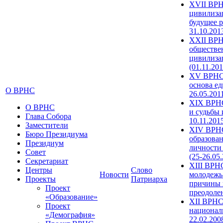
XVII ВРН
цивилиза
будущее р
31.10.201
XXII ВРН
обществе
цивилиза
(01.11.201
XV ВРНС 
основа ед
О ВРНС
26.05.201
XIX ВРНС
О ВРНС
и судьбы 
Глава Собора
10.11.201
Заместители
XIV ВРН
Бюро Президиума
образова
Президиум
личности
Совет
(25-26.05
Секретариат
XIII ВРН
Центры
Слово
Новости
молодежь
Проекты
Патриарха
причины 
Проект
преодолен
«Образование»
XII ВРНС
Проект
националь
«Демография»
22.02.200