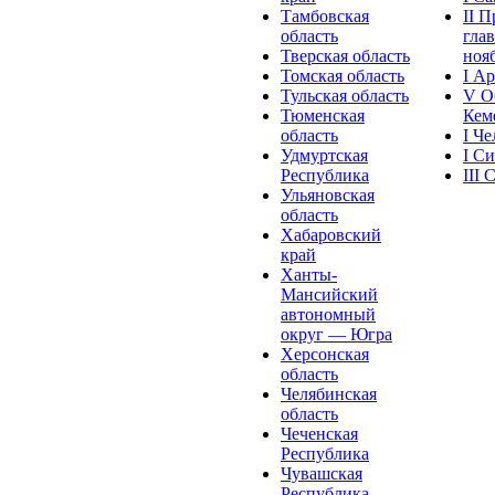
Тамбовская
II 
область
глав
Тверская область
нояб
Томская область
I А
Тульская область
V О
Тюменская
Кеме
область
I Ч
Удмуртская
I С
Республика
III
Ульяновская
область
Хабаровский
край
Ханты-
Мансийский
автономный
округ — Югра
Херсонская
область
Челябинская
область
Чеченская
Республика
Чувашская
Рeспублика