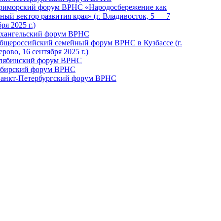
Приморский форум ВРНС «Народосбережение как
ный вектор развития края» (г. Владивосток, 5 — 7
ря 2025 г.)
рхангельский форум ВРНС
бщероссийский семейный форум ВРНС в Кузбассе (г.
рово, 16 сентября 2025 г.)
елябинский форум ВРНС
ибирский форум ВРНС
 Санкт-Петербургский форум ВРНС