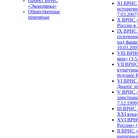
Проект ВРНС
XI ВРНС «
«Экономика»
историчес
Общественные
7.03.2007
приемные
X ВРНС «
России в 
IX ВРНС 
сплоченн
над фаши
10.03.200
VIII ВРН
мир» (3-5
VII ВРНС 
культурн
будущее Р
VI ВРНС «
Диалог эп
V ВРНС «
христианс
7.12.1999
III ВРНС 
XXI века»
XVI ВРНС
России» (
II ВРНС «
национал