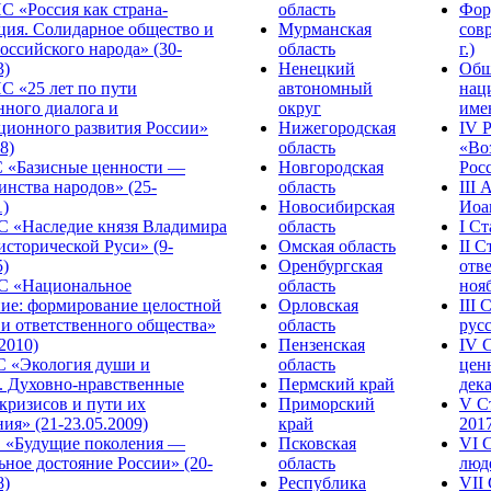
С «Россия как страна-
область
Фор
ция. Солидарное общество и
Мурманская
сов
оссийского народа» (30-
область
г.)
3)
Ненецкий
Общ
С «25 лет по пути
автономный
нац
нного диалога и
округ
име
ционного развития России»
Нижегородская
IV 
8)
область
«Во
«Базисные ценности —
Новгородская
Росс
инства народов» (25-
область
III
1)
Новосибирская
Иоа
 «Наследие князя Владимира
область
I С
исторической Руси» (9-
Омская область
II 
5)
Оренбургская
отве
С «Национальное
область
нояб
ние: формирование целостной
Орловская
III
 и ответственного общества»
область
русс
.2010)
Пензенская
IV 
С «Экология души и
область
цен
. Духовно-нравственные
Пермский край
дека
кризисов и пути их
Приморский
V С
ия» (21-23.05.2009)
край
2017
 «Будущие поколения —
Псковская
VI 
ное достояние России» (20-
область
люде
8)
Республика
VII