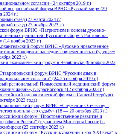
национальном согласии»(24 октября 2019 г.)
рой всероссийский форум ВРНС «Русский мир» (29
 2024 г.)
рный съезд (27 марта 2024 г.)
рный съезд (27 ноября 2023 г.)
ской форум ВРНС «Патриотизм и основы духовно-
вственных ценностей: Русский выбор» в Ростове-на-
 (14 ноября 2023 г.)
Архангельский форум ВРНС «Духовно-нравственное
питание молодежи: наследие, современность и будущее»
оября 2023 г.)
ский экономический форум в Челябинске (9 ноября 2023
 Ставропольский форум ВРНС “Русский язык в
национальном согласии” (24-25 октября 2019 г.)
вый региональный Подмосковный медицинский форум
раним жизнь», г. Красногорск (12 октября 2023 г.)
российский идеологический форум в Санкт-Петербурге
октября 2023 года)
тавропольский форум ВРНС «Служение Отечеству –
тственность за его судьбу» (18 — 20 октября 2023 г.)
российский форум "Пространственное развитие и
ография в России" (с участием Минстроя России) в
сибирске (23 сентября 2023 г.)
российский форум "Русский культурный код XXI века" в