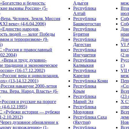
Богатство и бедность:
Адыгея
меж
кие вызовы России» (5-
Республика
Вто
)
Алтай
июля
Вера. Человек. Земля. Миссия
Республика
Собо
XXI веке» (4-6.04.2006)
Башкортостан
Собо
«Единство народов,
Республика
Дон
ость людей — залог Победы
Бурятия
нра
змом и терроризмом» (9-
Республика
Дону
5)
Дагестан
VI 
С «Россия и православный
Республика
вос
.02.2004)
Ингушетия
(2 н
«Вера и труд: духовно-
Республика
Рус
ые традиции и экономическое
Калмыкия
г.)
оссии» (16-17.12.2002)
Республика
VII
Россия: вера и цивилизация.
Карелия
меж
ох» (13-14.12.2001)
Республика Коми
Пер
Россия накануне 2000-летия
Республика
«Сох
тва. Вера. Народ. Власть» (6-
Крым
Все
)
Республика
(23 
«Россия и русские на пороге
Марий Эл
X С
 (4-6.12.1995)
Республика
отве
 «Рубежи истории — рубежи
Мордовия
Все
1-2.10.2012)
Республика Саха
дем
Через духовное обновление к
(Якутия)
Ново
ьному возрождению» (1-
Республика
Все