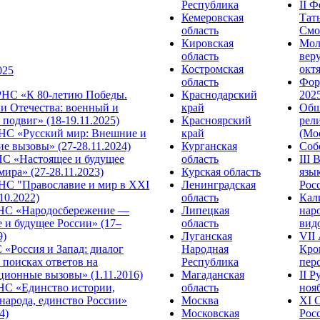
Республика
II 
Кемеровская
Тат
область
Смол
Кировская
Мол
область
веру
Костромская
октя
025
область
Фор
НС «К 80-летию Победы.
Краснодарский
2025
и Отечества: военный и
край
Общ
подвиг» (18-19.11.2025)
Красноярский
рел
С «Русский мир: Внешние и
край
(Мос
е вызовы» (27-28.11.2024)
Курганская
Собо
 «Настоящее и будущее
область
III
мира» (27-28.11.2023)
Курская область
язы
С "Православие и мир в XXI
Ленинградская
Росс
.10.2022)
область
Кал
НС «Народосбережение —
Липецкая
нар
 и будущее России» (17–
область
видо
9)
Луганская
VII
«Россия и Запад: диалог
Народная
Кро
 поисках ответов на
Республика
перс
ционные вызовы» (1.11.2016)
Магаданская
II 
НС «Единство истории,
область
нояб
народа, единство России»
Москва
ХI 
4)
Московская
Росс