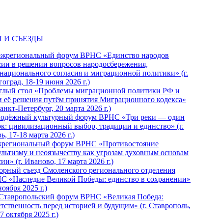
 И СЪЕЗДЫ
ежрегиональный форум ВРНС «Единство народов
сии в решении вопросов народосбережения,
национального согласия и миграционной политики» (г.
оград, 18-19 июня 2026 г.)
глый стол «Проблемы миграционной политики РФ и
и её решения путём принятия Миграционного кодекса»
Санкт-Петербург, 20 марта 2026 г.)
одёжный культурный форум ВРНС «Три реки — один
ок: цивилизационный выбор, традиции и единство» (г.
ь, 17-18 марта 2026 г.)
региональный форум ВРНС «Противостояние
ультизму и неоязычеству как угрозам духовным основам
ии» (г. Иваново, 17 марта 2026 г.)
орный съезд Смоленского регионального отделения
С «Наследие Великой Победы: единство в сохранении»
ноября 2025 г.)
 Ставропольский форум ВРНС «Великая Победа:
етственность перед историей и будущим» (г. Ставрополь,
7 октября 2025 г.)