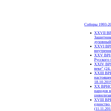
Соборы 1993-2
ХХVII ВР
Защитник
духовный 
XXVI ВРН
внутренни
XXV ВРНС
Русского 
XXIV ВРН
веке" (24
XXIII ВР
настоящее
18.10.201
XX ВРНС 
народов в
цивилиза
XVIII ВР
единство 
(11.11.201