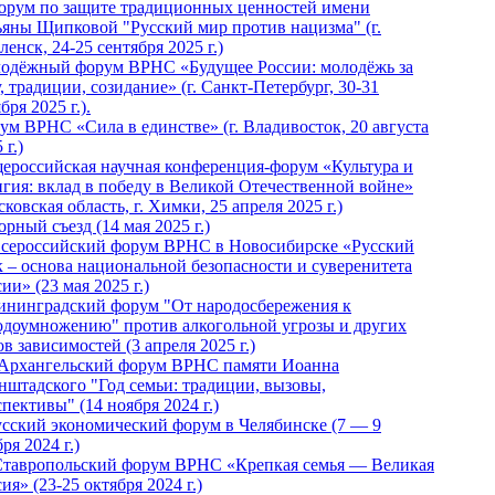
Форум по защите традиционных ценностей имени
ьяны Щипковой "Русский мир против нацизма" (г.
енск, 24-25 сентября 2025 г.)
одёжный форум ВРНС «Будущее России: молодёжь за
, традиции, созидание» (г. Санкт-Петербург, 30-31
бря 2025 г.).
ум ВРНС «Сила в единстве» (г. Владивосток, 20 августа
 г.)
ероссийская научная конференция-форум «Культура и
игия: вклад в победу в Великой Отечественной войне»
ковская область, г. Химки, 25 апреля 2025 г.)
рный съезд (14 мая 2025 г.)
 Всероссийский форум ВРНС в Новосибирске «Русский
к – основа национальной безопасности и суверенитета
ии» (23 мая 2025 г.)
ининградский форум "От народосбережения к
одоумножению" против алкогольной угрозы и других
в зависимостей (3 апреля 2025 г.)
 Архангельский форум ВРНС памяти Иоанна
нштадского "Год семьи: традиции, вызовы,
пективы" (14 ноября 2024 г.)
Русский экономический форум в Челябинске (7 — 9
ря 2024 г.)
Ставропольский форум ВРНС «Крепкая семья — Великая
ия» (23-25 октября 2024 г.)