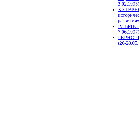
3.02.1995
XХI ВРНС
историче
развития»
IV ВРНС 
7.06.1997
I ВРНС «
(26-28.05