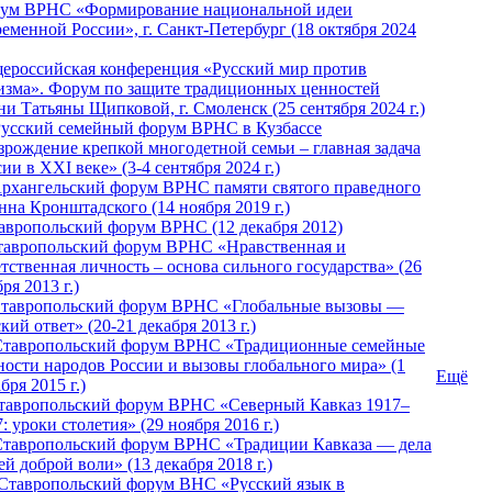
ум ВРНС «Формирование национальной идеи
ременной России», г. Санкт-Петербург (18 октября 2024
ероссийская конференция «Русский мир против
изма». Форум по защите традиционных ценностей
ни Татьяны Щипковой, г. Смоленск (25 сентября 2024 г.)
Русский семейный форум ВРНС в Кузбассе
зрождение крепкой многодетной семьи – главная задача
ии в XXI веке» (3-4 сентября 2024 г.)
 Архангельский форум ВРНС памяти святого праведного
нна Кронштадского (14 ноября 2019 г.)
тавропольский форум ВРНС (12 декабря 2012)
Ставропольский форум ВРНС «Нравственная и
тственная личность – основа сильного государства» (26
ря 2013 г.)
 Ставропольский форум ВРНС «Глобальные вызовы —
кий ответ» (20-21 декабря 2013 г.)
Ставропольский форум ВРНС «Традиционные семейные
ности народов России и вызовы глобального мира» (1
Ещё
бря 2015 г.)
тавропольский форум ВРНС «Северный Кавказ 1917–
: уроки столетия» (29 ноября 2016 г.)
Ставропольский форум ВРНС «Традиции Кавказа — дела
й доброй воли» (13 декабря 2018 г.)
 Ставропольский форум ВHС «Русский язык в