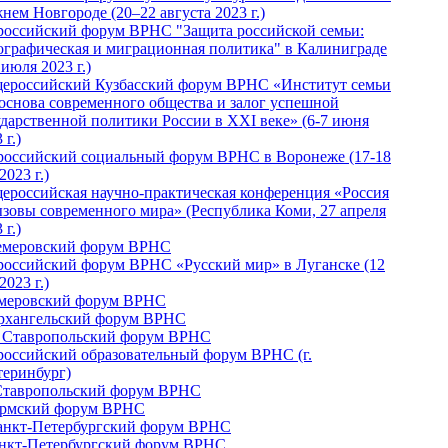
нем Новгороде (20–22 августа 2023 г.)
российский форум ВРНС "Защита российской семьи:
ографическая и миграционная политика" в Калиниграде
 июля 2023 г.)
ероссийский Кузбасский форум ВРНС «Институт семьи
 основа современного общества и залог успешной
ударственной политики России в ХХI веке» (6-7 июня
 г.)
российский социальный форум ВРНС в Воронеже (17-18
2023 г.)
ероссийская научно-практическая конференция «Россия
ызовы современного мира» (Республика Коми, 27 апреля
 г.)
Кемеровский форум ВРНС
российский форум ВРНС «Русский мир» в Луганске (12
2023 г.)
емеровский форум ВРНС
Архангельский форум ВРНС
I Ставропольский форум ВРНС
российский образовательный форум ВРНС (г.
теринбург)
Ставропольский форум ВРНС
ермский форум ВРНС
Санкт-Петербургский форум ВРНС
анкт-Петербургский форум ВРНС