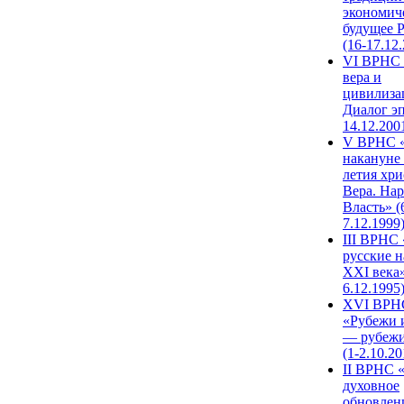
экономич
будущее 
(16-17.12
VI ВРНС 
вера и
цивилиза
Диалог эп
14.12.200
V ВРНС «
накануне 
летия хри
Вера. Нар
Власть» (
7.12.1999
III ВРНС 
русские н
XXI века»
6.12.1995
XVI ВРН
«Рубежи 
— рубежи
(1-2.10.20
II ВРНС 
духовное
обновлен