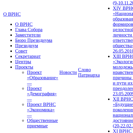
(9-10.11.2
XIV ВРН
«Национа
О ВРНС
образован
О ВРНС
формиров
Глава Собора
целостно
Заместители
личности
Бюро Президиума
ответств
Президиум
общества»
Совет
26.05.201
Секретариат
XIII ВРН
Центры
«Экологи
Проекты
молодежь
Слово
Проект
Новости
нравстве
Патриарха
«Образование»
причины 
—
и пути их
Проект
преодолен
«Демография»
23.05.200
—
XII ВРН
Проект ВРНС
«Будущие
«Экономика»
поколени
—
национал
Общественные
достояни
приемные
(20-22.02
XI ВРНС