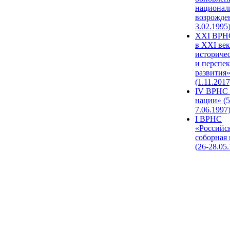
национал
возрожде
3.02.1995
XХI ВРНС
в XXI век
историче
и перспе
развития
(1.11.2017
IV ВРНС 
нации» (5
7.06.1997
I ВРНС
«Российс
соборная
(26-28.05