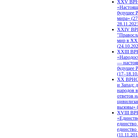
XXV ВР
«Настоящ
будущее 
мира» (27
28.11.202
XXIV В
"Правосл
мир в XXI
(24.10.20
XXIII В
«Народос
— настоя
будущее 
(17–18.10
XX ВРНС
и Запад: 
народов в
ответов н
цивилиза
вызовы» (
XVIII В
«Единств
единство 
единство
(11.11.201