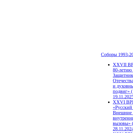
Соборы 1993-2
ХХVII В
80-летию
Защитни
Отечеств
и духовн
подвиг» (
19.11.202
XXVI В
«Русский
Внешние
внутренн
вызовы» (
28.11.202