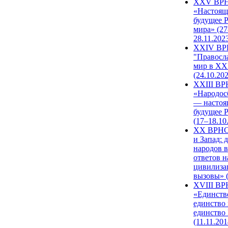
XXV ВР
«Настоящ
будущее 
мира» (27
28.11.202
XXIV В
"Правосл
мир в XXI
(24.10.20
XXIII В
«Народос
— настоя
будущее 
(17–18.10
XX ВРНС
и Запад: 
народов в
ответов н
цивилиза
вызовы» (
XVIII В
«Единств
единство 
единство
(11.11.201