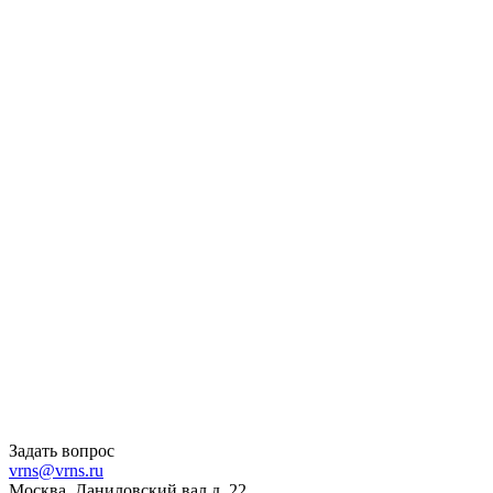
Задать вопрос
vrns@vrns.ru
Москва, Даниловский вал д. 22