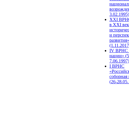
национал
возрожде
3.02.1995
XХI ВРНС
в XXI век
историче
и перспе
развития
(1.11.2017
IV ВРНС 
нации» (5
7.06.1997
I ВРНС
«Российс
соборная
(26-28.05