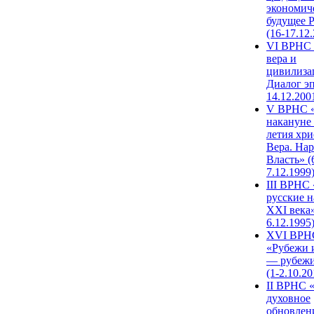
экономич
будущее 
(16-17.12
VI ВРНС 
вера и
цивилиза
Диалог эп
14.12.200
V ВРНС «
накануне 
летия хри
Вера. Нар
Власть» (
7.12.1999
III ВРНС 
русские н
XXI века»
6.12.1995
XVI ВРН
«Рубежи 
— рубежи
(1-2.10.20
II ВРНС 
духовное
обновлен