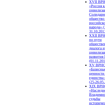
XVII ВР
«Россия к
цивилиза
Солидарн
общество
российск
народа» (
31.10.201
XXII ВРН
по пути
обществе
диалога и
цивилиза
развития
(01.11.201
XV ВРН
«Базисны
ценности
единства
(25-26.05.
XIX ВРН
«Наследи
Владимир
судьбы
историче