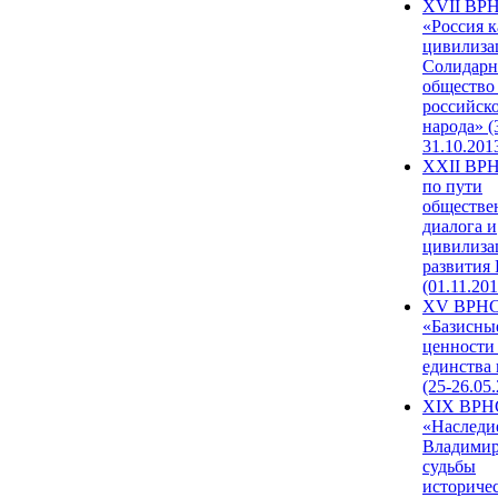
XVII ВР
«Россия к
цивилиза
Солидарн
общество
российск
народа» (
31.10.201
XXII ВРН
по пути
обществе
диалога и
цивилиза
развития
(01.11.201
XV ВРН
«Базисны
ценности
единства
(25-26.05.
XIX ВРН
«Наследи
Владимир
судьбы
историче