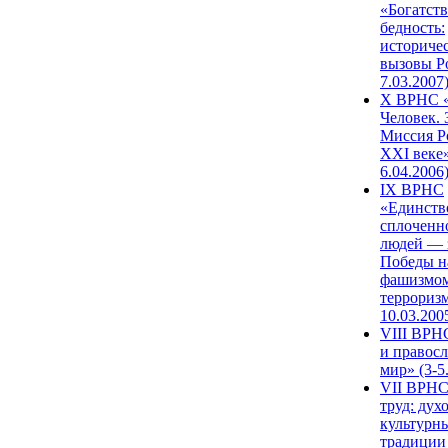
«Богатств
бедность:
историче
вызовы Ро
7.03.2007
X ВРНС «
Человек. 
Миссия Р
XXI веке»
6.04.2006
IX ВРНС
«Единств
сплоченн
людей — 
Победы н
фашизмом
терроризм
10.03.200
VIII ВРН
и правос
мир» (3-5
VII ВРНС
труд: дух
культурн
традиции