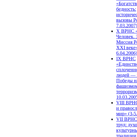
«Богатств
бедность:
историче
вызовы Ро
7.03.2007
X ВРНС «
Человек. 
Миссия Р
XXI веке»
6.04.2006
IX ВРНС
«Единств
сплоченн
людей — 
Победы н
фашизмом
терроризм
10.03.200
VIII ВРН
и правос
мир» (3-5
VII ВРНС
труд: дух
культурн
традиции