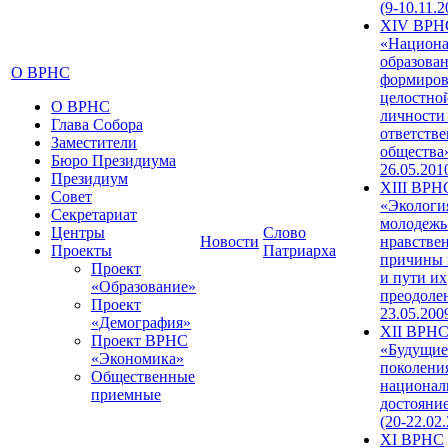
(9-10.11.2
XIV ВРН
«Национа
образован
О ВРНС
формиров
целостно
О ВРНС
личности
Глава Собора
ответств
Заместители
общества»
Бюро Президиума
26.05.201
Президиум
XIII ВРН
Совет
«Экологи
Секретариат
молодежь
Центры
Слово
Новости
нравстве
Проекты
Патриарха
причины 
Проект
и пути их
«Образование»
преодолен
Проект
23.05.200
«Демография»
XII ВРН
Проект ВРНС
«Будущие
«Экономика»
поколени
Общественные
национал
приемные
достояни
(20-22.02
XI ВРНС