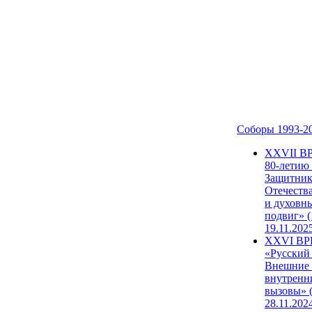
Соборы 1993-2
ХХVII В
80-летию
Защитни
Отечеств
и духовн
подвиг» (
19.11.202
XXVI В
«Русский
Внешние
внутренн
вызовы» (
28.11.202