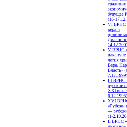
традиции
экономич
будущее 
(16-17.12
VI ВРНС 
вера и
цивилиза
Диалог эп
14.12.200
V ВРНС «
накануне 
летия хри
Вера. Нар
Власть» (
7.12.1999
III ВРНС 
русские н
XXI века»
6.12.1995
XVI ВРН
«Рубежи 
— рубежи
(1-2.10.20
II ВРНС 
духовное