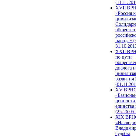
(11.11.201
XVII ВР
«Россия к
цивилиза
Солидарн
общество
российск
народа» (
31.10.201
XXII ВРН
по пути
обществе
диалога и
цивилиза
развития
(01.11.201
XV ВРН
«Базисны
ценности
единства
(25-26.05.
XIX ВРН
«Наследи
Владимир
судьбы