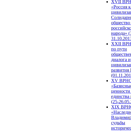
XVII ВР
«Россия к
цивилиза
Солидарн
общество
российск
народа» (
31.10.201
XXII ВРН
по пути
обществе
диалога и
цивилиза
развития
(01.11.201
XV ВРН
«Базисны
ценности
единства
(25-26.05.
XIX ВРН
«Наследи
Владимир
судьбы
историче