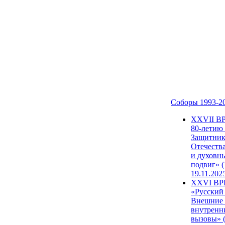
Соборы 1993-2
ХХVII В
80-летию
Защитни
Отечеств
и духовн
подвиг» (
19.11.202
XXVI В
«Русский
Внешние
внутренн
вызовы» (