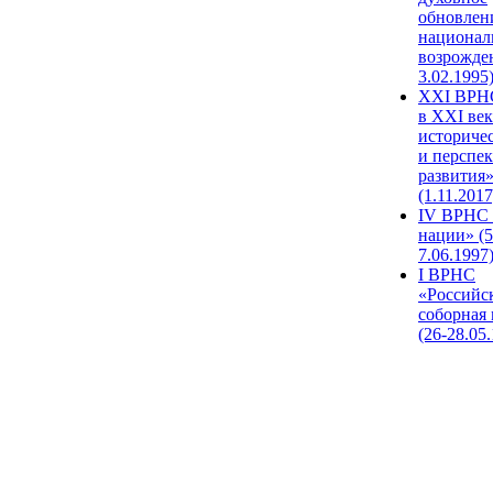
обновлен
национал
возрожде
3.02.1995
XХI ВРНС
в XXI век
историче
и перспе
развития
(1.11.2017
IV ВРНС 
нации» (5
7.06.1997
I ВРНС
«Российс
соборная
(26-28.05