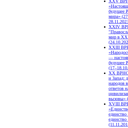
XXV ВР
«Настоящ
будущее 
мира» (27
28.11.202
XXIV В
"Правосл
мир в XXI
(24.10.20
XXIII В
«Народос
— настоя
будущее 
(17–18.10
XX ВРНС
и Запад: 
народов в
ответов н
цивилиза
вызовы» (
XVIII В
«Единств
единство 
единство
(11.11.201