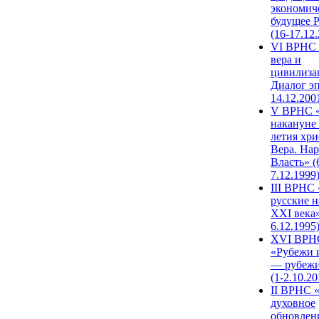
экономич
будущее 
(16-17.12
VI ВРНС 
вера и
цивилиза
Диалог эп
14.12.200
V ВРНС «
накануне 
летия хри
Вера. Нар
Власть» (
7.12.1999
III ВРНС 
русские н
XXI века»
6.12.1995
XVI ВРН
«Рубежи 
— рубежи
(1-2.10.20
II ВРНС 
духовное
обновлен