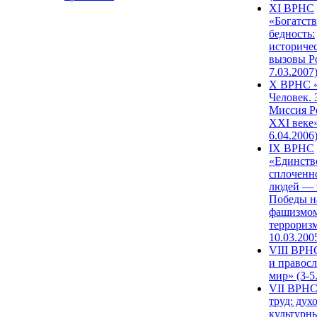
XI ВРНС
«Богатств
бедность:
историче
вызовы Ро
7.03.2007
X ВРНС «
Человек. 
Миссия Р
XXI веке»
6.04.2006
IX ВРНС
«Единств
сплоченн
людей — 
Победы н
фашизмом
терроризм
10.03.200
VIII ВРН
и правос
мир» (3-5
VII ВРНС
труд: дух
культурн