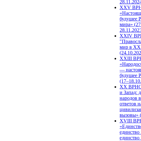
28.11.202
XXV ВР
«Настоящ
будущее 
мира» (27
28.11.202
XXIV В
"Правосл
мир в XXI
(24.10.20
XXIII В
«Народос
— настоя
будущее 
(17–18.10
XX ВРНС
и Запад: 
народов в
ответов н
цивилиза
вызовы» (
XVIII В
«Единств
единство 
единство