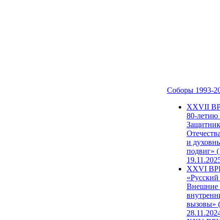
Соборы 1993-2
ХХVII В
80-летию
Защитни
Отечеств
и духовн
подвиг» (
19.11.202
XXVI В
«Русский
Внешние
внутренн
вызовы» (
28.11.202