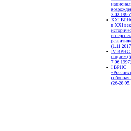
национал
возрожде
3.02.1995
XХI ВРНС
в XXI век
историче
и перспе
развития
(1.11.2017
IV ВРНС 
нации» (5
7.06.1997
I ВРНС
«Российс
соборная
(26-28.05