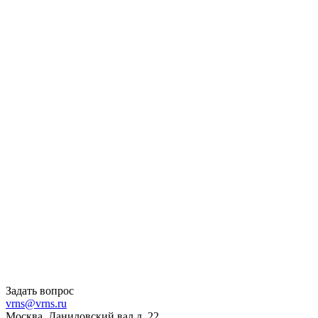
Задать вопрос
vrns@vrns.ru
Москва, Даниловский вал д. 22