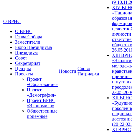
(9-10.11.2
XIV ВРН
«Национа
образован
О ВРНС
формиров
целостно
О ВРНС
личности
Глава Собора
ответств
Заместители
общества»
Бюро Президиума
26.05.201
Президиум
XIII ВРН
Совет
«Экологи
Секретариат
молодежь
Центры
Слово
Новости
нравстве
Проекты
Патриарха
причины 
Проект
и пути их
«Образование»
преодолен
Проект
23.05.200
«Демография»
XII ВРН
Проект ВРНС
«Будущие
«Экономика»
поколени
Общественные
национал
приемные
достояни
(20-22.02
XI ВРНС