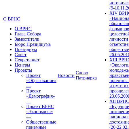
историче
(9-10.11.2
XIV ВРН
«Национа
О ВРНС
образован
О ВРНС
формиров
Глава Собора
целостно
Заместители
личности
Бюро Президиума
ответств
Президиум
общества»
Совет
26.05.201
Секретариат
XIII ВРН
Центры
«Экологи
Проекты
молодежь
Слово
Проект
Новости
нравстве
Патриарха
«Образование»
причины 
—
и пути их
Проект
преодолен
«Демография»
23.05.200
—
XII ВРН
Проект ВРНС
«Будущие
«Экономика»
поколени
—
национал
Общественные
достояни
приемные
(20-22.02