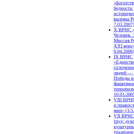
«Богатств
бедность:
историче
вызовы Ро
7.03.2007
X ВРНС «
Человек. 
Миссия Р
XXI веке»
6.04.2006
IX ВРНС
«Единств
сплоченн
людей — 
Победы н
фашизмом
терроризм
10.03.200
VIII ВРН
и правос
мир» (3-5
VII ВРНС
труд: дух
культурн
традиции