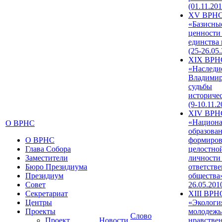
(01.11.201
XV ВРН
«Базисны
ценности
единства
(25-26.05.
XIX ВРН
«Наследи
Владимир
судьбы
историче
(9-10.11.2
XIV ВРН
«Национа
О ВРНС
образован
О ВРНС
формиров
Глава Собора
целостно
Заместители
личности
Бюро Президиума
ответств
Президиум
общества»
Совет
26.05.201
Секретариат
XIII ВРН
Центры
«Экологи
Проекты
молодежь
Слово
Проект
Новости
нравстве