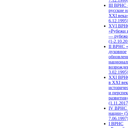
7.12.1999
III ВРНС 
русские н
XXI века»
6.12.1995
XVI ВРН
«Рубежи 
— рубежи
(1-2.10.20
II ВРНС 
духовное
обновлен
национал
возрожде
3.02.1995
XХI ВРНС
в XXI век
историче
и перспе
развития
(1.11.2017
IV ВРНС 
нации» (5
7.06.1997
I ВРНС