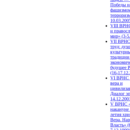
Победы н
фашизмом
терроризм
10.03.200
VIII ВРН
и правос
мир» (3-5
VII ВРНС
труд: дух
культурн
традиции
экономич
будущее 
(16-17.12
VI ВРНС 
вера и
цивилиза
Диалог эп
14.12.200
V ВРНС «
накануне 
летия хри
Вера. Нар
Власть» (