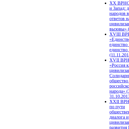
XX ВРНС
и Запад: 
народов в
ответов н
цивилиза
вызовы» (
XVIII В
«Единств
единство 
единство
(11.11.201
XVII ВР
«Россия к
цивилиза
Солидарн
общество
российск
народа» (
31.10.201
XXII ВРН
по пути
обществе
диалога и
цивилиза
развития