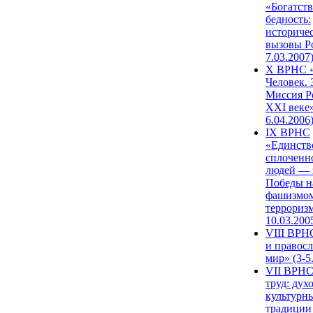
«Богатств
бедность:
историче
вызовы Ро
7.03.2007
X ВРНС «
Человек. 
Миссия Р
XXI веке»
6.04.2006
IX ВРНС
«Единств
сплоченн
людей — 
Победы н
фашизмом
терроризм
10.03.200
VIII ВРН
и правос
мир» (3-5
VII ВРНС
труд: дух
культурн
традиции