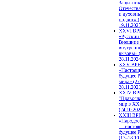
Защитни
Отечеств
и духовн
подвиг» (
19.11.202
XXVI В
«Русский
Внешние
внутренн
вызовы» (
28.11.202
XXV ВР
«Настоящ
будущее 
мира» (27
28.11.202
XXIV В
"Правосл
мир в XXI
(24.10.20
XXIII В
«Народос
— настоя
будущее 
(17–18.10