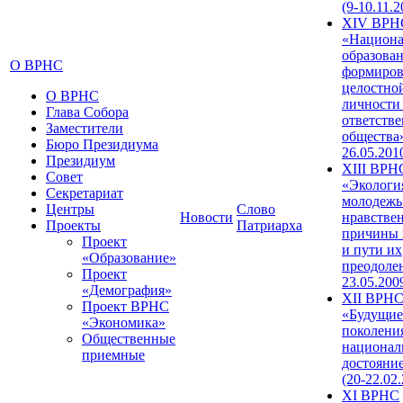
(9-10.11.2
XIV ВРН
«Национа
образован
О ВРНС
формиров
целостно
О ВРНС
личности
Глава Собора
ответств
Заместители
общества»
Бюро Президиума
26.05.201
Президиум
XIII ВРН
Совет
«Экологи
Секретариат
молодежь
Центры
Слово
Новости
нравстве
Проекты
Патриарха
причины 
Проект
и пути их
«Образование»
преодолен
Проект
23.05.200
«Демография»
XII ВРН
Проект ВРНС
«Будущие
«Экономика»
поколени
Общественные
национал
приемные
достояни
(20-22.02
XI ВРНС