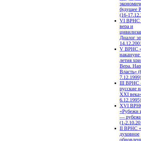
экономич
будущее 
(16-17.12
VI ВРНС 
вера и
цивилиза
Диалог эп
14.12.200
V ВРНС «
накануне 
летия хри
Вера. Нар
Власть» (
7.12.1999
III ВРНС 
русские н
XXI века»
6.12.1995
XVI ВРН
«Рубежи 
— рубежи
(1-2.10.20
II ВРНС 
духовное
обновлен