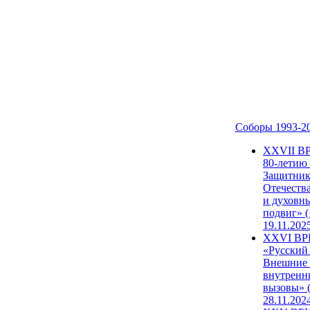
Соборы 1993-2
ХХVII В
80-летию
Защитни
Отечеств
и духовн
подвиг» (
19.11.202
XXVI В
«Русский
Внешние
внутренн
вызовы» (
28.11.202