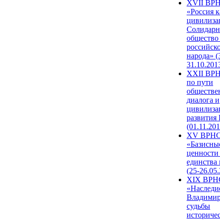
XVII ВР
«Россия к
цивилиза
Солидарн
общество
российск
народа» (
31.10.201
XXII ВРН
по пути
обществе
диалога и
цивилиза
развития
(01.11.201
XV ВРН
«Базисны
ценности
единства
(25-26.05.
XIX ВРН
«Наследи
Владимир
судьбы
историче