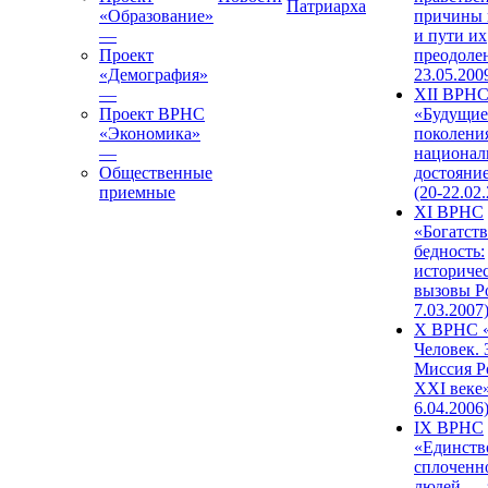
Патриарха
«Образование»
причины 
—
и пути их
Проект
преодолен
«Демография»
23.05.200
—
XII ВРН
Проект ВРНС
«Будущие
«Экономика»
поколени
—
национал
Общественные
достояни
приемные
(20-22.02
XI ВРНС
«Богатств
бедность:
историче
вызовы Ро
7.03.2007
X ВРНС «
Человек. 
Миссия Р
XXI веке»
6.04.2006
IX ВРНС
«Единств
сплоченн
людей — 