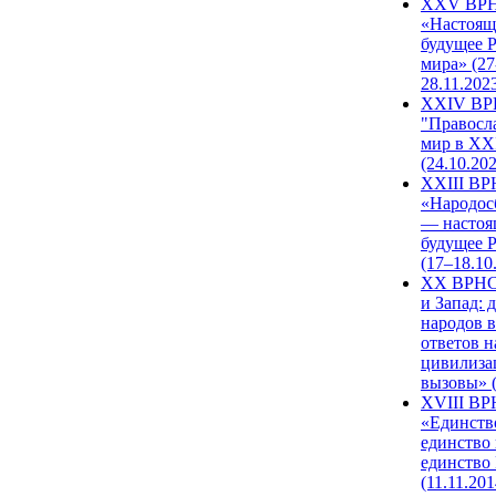
XXV ВР
«Настоящ
будущее 
мира» (27
28.11.202
XXIV В
"Правосл
мир в XXI
(24.10.20
XXIII В
«Народос
— настоя
будущее 
(17–18.10
XX ВРНС
и Запад: 
народов в
ответов н
цивилиза
вызовы» (
XVIII В
«Единств
единство 
единство
(11.11.201