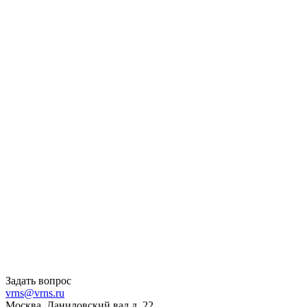
Задать вопрос
vrns@vrns.ru
Москва, Даниловский вал д. 22