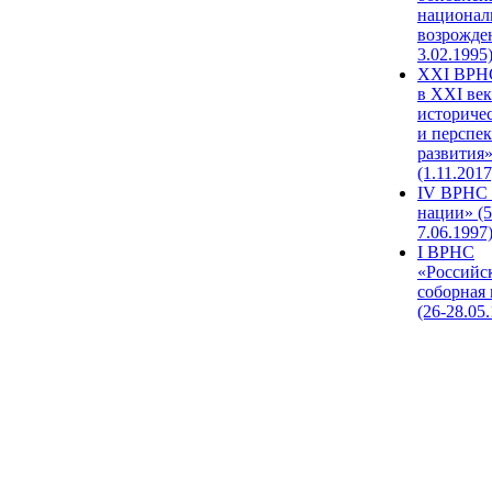
национал
возрожде
3.02.1995
XХI ВРНС
в XXI век
историче
и перспе
развития
(1.11.2017
IV ВРНС 
нации» (5
7.06.1997
I ВРНС
«Российс
соборная
(26-28.05