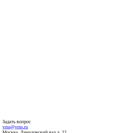
Задать вопрос
vrns@vrns.ru
Москва, Даниловский вал д. 22