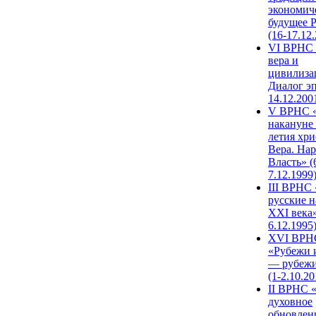
экономич
будущее 
(16-17.12
VI ВРНС 
вера и
цивилиза
Диалог эп
14.12.200
V ВРНС «
накануне 
летия хри
Вера. Нар
Власть» (
7.12.1999
III ВРНС 
русские н
XXI века»
6.12.1995
XVI ВРН
«Рубежи 
— рубежи
(1-2.10.20
II ВРНС 
духовное
обновлен