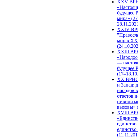
XXV ВР
«Настоящ
будущее 
мира» (27
28.11.202
XXIV В
"Правосл
мир в XXI
(24.10.20
XXIII В
«Народос
— настоя
будущее 
(17–18.10
XX ВРНС
и Запад: 
народов в
ответов н
цивилиза
вызовы» (
XVIII В
«Единств
единство 
единство
(11.11.201