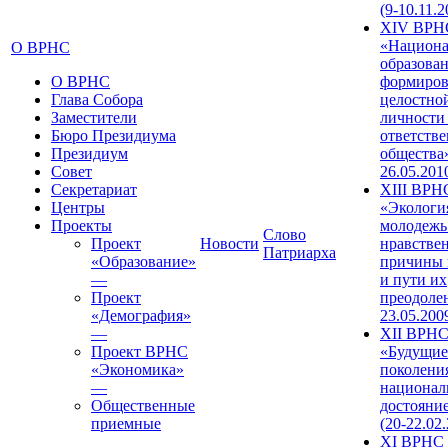
(9-10.11.2
XIV ВРН
«Национа
О ВРНС
образован
О ВРНС
формиров
Глава Собора
целостно
Заместители
личности
Бюро Президиума
ответств
Президиум
общества»
Совет
26.05.201
Секретариат
XIII ВРН
Центры
«Экологи
Проекты
молодежь
Слово
Проект
Новости
нравстве
Патриарха
«Образование»
причины 
—
и пути их
Проект
преодолен
«Демография»
23.05.200
—
XII ВРН
Проект ВРНС
«Будущие
«Экономика»
поколени
—
национал
Общественные
достояни
приемные
(20-22.02
XI ВРНС