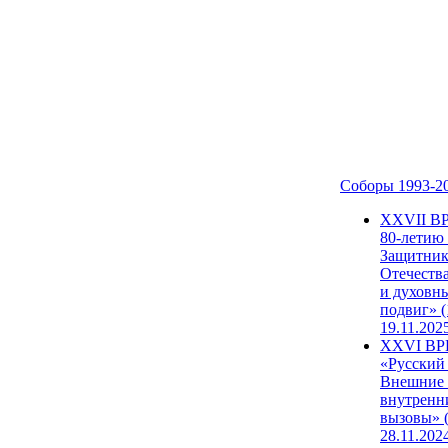
Соборы 1993-2
ХХVII В
80-летию
Защитни
Отечеств
и духовн
подвиг» (
19.11.202
XXVI В
«Русский
Внешние
внутренн
вызовы» (
28.11.202