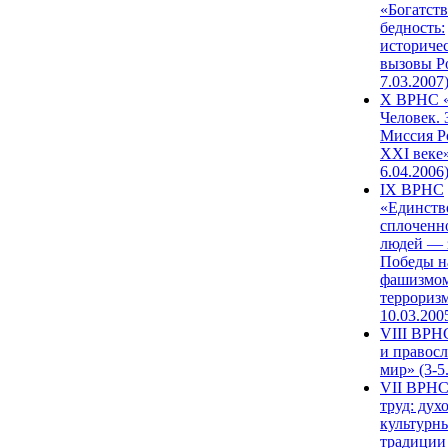
«Богатств
бедность:
историче
вызовы Ро
7.03.2007
X ВРНС «
Человек. 
Миссия Р
XXI веке»
6.04.2006
IX ВРНС
«Единств
сплоченн
людей — 
Победы н
фашизмом
терроризм
10.03.200
VIII ВРН
и правос
мир» (3-5
VII ВРНС
труд: дух
культурн
традиции