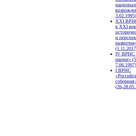
национал
возрожде
3.02.1995
XХI ВРНС
в XXI век
историче
и перспе
развития
(1.11.2017
IV ВРНС 
нации» (5
7.06.1997
I ВРНС
«Российс
соборная
(26-28.05