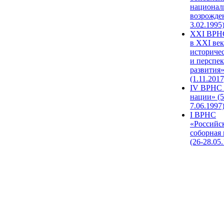
национал
возрожде
3.02.1995
XХI ВРНС
в XXI век
историче
и перспе
развития
(1.11.2017
IV ВРНС 
нации» (5
7.06.1997
I ВРНС
«Российс
соборная
(26-28.05