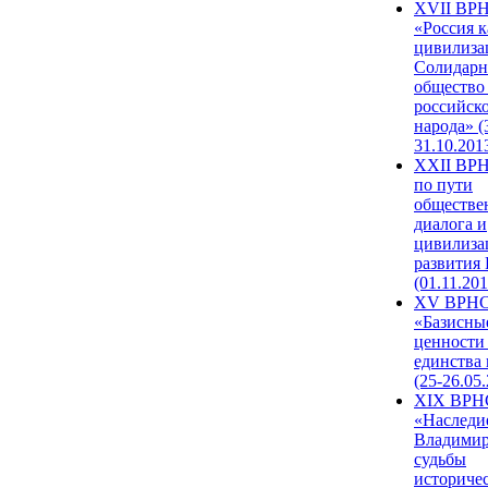
XVII ВР
«Россия к
цивилиза
Солидарн
общество
российск
народа» (
31.10.201
XXII ВРН
по пути
обществе
диалога и
цивилиза
развития
(01.11.201
XV ВРН
«Базисны
ценности
единства
(25-26.05.
XIX ВРН
«Наследи
Владимир
судьбы
историче