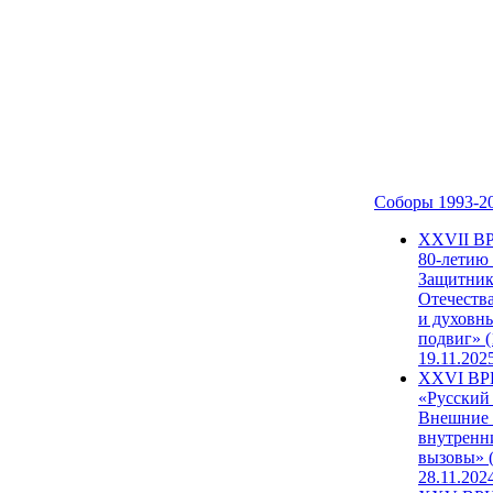
Соборы 1993-2
ХХVII В
80-летию
Защитни
Отечеств
и духовн
подвиг» (
19.11.202
XXVI В
«Русский
Внешние
внутренн
вызовы» (
28.11.202