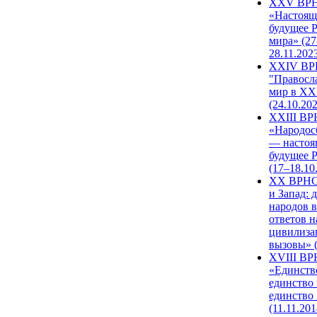
XXV ВР
«Настоящ
будущее 
мира» (27
28.11.202
XXIV В
"Правосл
мир в XXI
(24.10.20
XXIII В
«Народос
— настоя
будущее 
(17–18.10
XX ВРНС
и Запад: 
народов в
ответов н
цивилиза
вызовы» (
XVIII В
«Единств
единство 
единство
(11.11.201