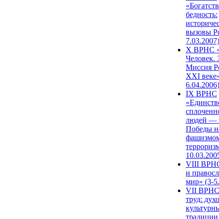
«Богатств
бедность:
историче
вызовы Ро
7.03.2007
X ВРНС «
Человек. 
Миссия Р
XXI веке»
6.04.2006
IX ВРНС
«Единств
сплоченн
людей — 
Победы н
фашизмом
терроризм
10.03.200
VIII ВРН
и правос
мир» (3-5
VII ВРНС
труд: дух
культурн
традиции