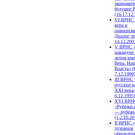
экономич
будущее 
(16-17.12
VI ВРНС 
вера и
цивилиза
Диалог эп
14.12.200
V ВРНС «
накануне 
летия хри
Вера. Нар
Власть» (
7.12.1999
III ВРНС 
русские н
XXI века»
6.12.1995
XVI ВРН
«Рубежи 
— рубежи
(1-2.10.20
II ВРНС 
духовное
обновлен