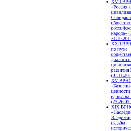
XVII ВР
«Россия к
цивилиза
Солидарн
общество
российск
народа» (
31.10.201
XXII ВРН
по пути
обществе
диалога и
цивилиза
развития
(01.11.201
XV ВРН
«Базисны
ценности
единства
(25-26.05.
XIX ВРН
«Наследи
Владимир
судьбы
историче