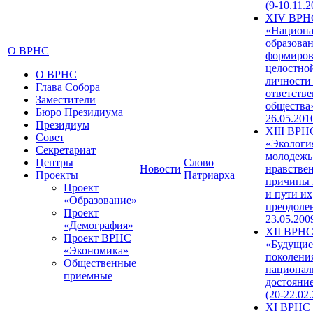
(9-10.11.2
XIV ВРН
«Национа
образован
О ВРНС
формиров
целостно
О ВРНС
личности
Глава Собора
ответств
Заместители
общества»
Бюро Президиума
26.05.201
Президиум
XIII ВРН
Совет
«Экологи
Секретариат
молодежь
Центры
Слово
Новости
нравстве
Проекты
Патриарха
причины 
Проект
и пути их
«Образование»
преодолен
Проект
23.05.200
«Демография»
XII ВРН
Проект ВРНС
«Будущие
«Экономика»
поколени
Общественные
национал
приемные
достояни
(20-22.02
XI ВРНС