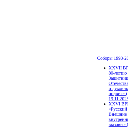
Соборы 1993-2
ХХVII В
80-летию
Защитни
Отечеств
и духовн
подвиг» (
19.11.202
XXVI В
«Русский
Внешние
внутренн
вызовы» (