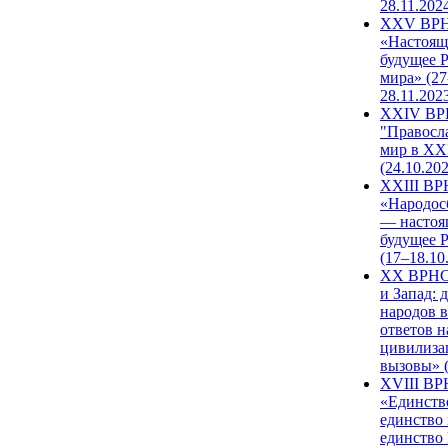
28.11.202
XXV ВР
«Настоящ
будущее 
мира» (27
28.11.202
XXIV В
"Правосл
мир в XXI
(24.10.20
XXIII В
«Народос
— настоя
будущее 
(17–18.10
XX ВРНС
и Запад: 
народов в
ответов н
цивилиза
вызовы» (
XVIII В
«Единств
единство 
единство