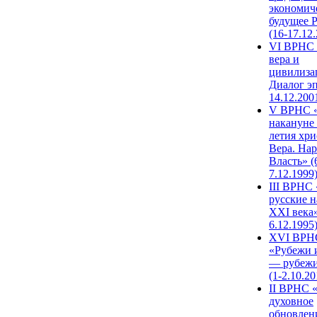
экономич
будущее 
(16-17.12
VI ВРНС 
вера и
цивилиза
Диалог эп
14.12.200
V ВРНС «
накануне 
летия хри
Вера. Нар
Власть» (
7.12.1999
III ВРНС 
русские н
XXI века»
6.12.1995
XVI ВРН
«Рубежи 
— рубежи
(1-2.10.20
II ВРНС 
духовное
обновлен