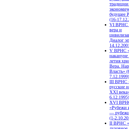
традиции
экономич
будущее 
(16-17.12
VI ВРНС 
вера и
цивилиза
Диалог эп
14.12.200
V ВРНС «
накануне 
летия хри
Вера. Нар
Власть» (
7.12.1999
III ВРНС 
русские н
XXI века»
6.12.1995
XVI ВРН
«Рубежи 
— рубежи
(1-2.10.20
II ВРНС 
духовное