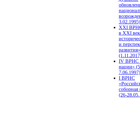
обновлен
национал
возрожде
3.02.1995
XХI ВРНС
в XXI век
историче
и перспе
развития
(1.11.2017
IV ВРНС 
нации» (5
7.06.1997
I ВРНС
«Российс
соборная
(26-28.05