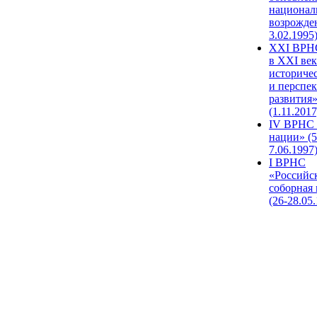
национал
возрожде
3.02.1995
XХI ВРНС
в XXI век
историче
и перспе
развития
(1.11.2017
IV ВРНС 
нации» (5
7.06.1997
I ВРНС
«Российс
соборная
(26-28.05