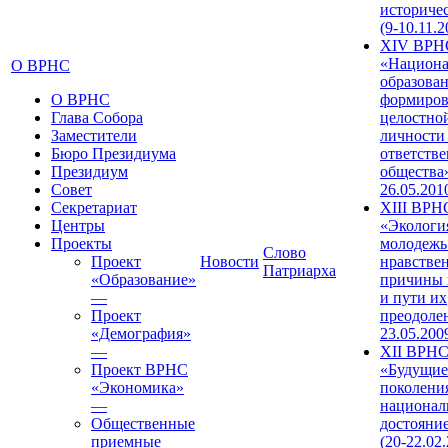
историче
(9-10.11.2
XIV ВРН
«Национа
О ВРНС
образован
О ВРНС
формиров
Глава Собора
целостно
Заместители
личности
Бюро Президиума
ответств
Президиум
общества»
Совет
26.05.201
Секретариат
XIII ВРН
Центры
«Экологи
Проекты
молодежь
Слово
Проект
Новости
нравстве
Патриарха
«Образование»
причины 
—
и пути их
Проект
преодолен
«Демография»
23.05.200
—
XII ВРН
Проект ВРНС
«Будущие
«Экономика»
поколени
—
национал
Общественные
достояни
приемные
(20-22.02