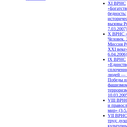
XI ВРНС
«Богатств
бедность:
историче
вызовы Ро
7.03.2007
X ВРНС «
Человек. 
Миссия Р
XXI веке»
6.04.2006
IX ВРНС
«Единств
сплоченн
людей — 
Победы н
фашизмом
терроризм
10.03.200
VIII ВРН
и правос
мир» (3-5
VII ВРНС
труд: дух
культурн