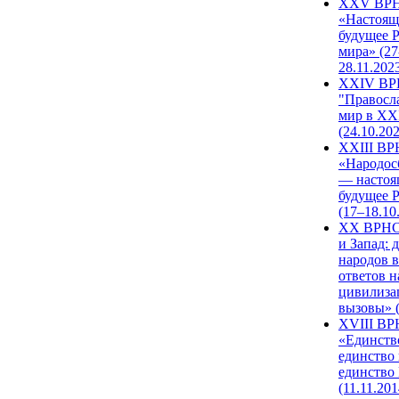
XXV ВР
«Настоящ
будущее 
мира» (27
28.11.202
XXIV В
"Правосл
мир в XXI
(24.10.20
XXIII В
«Народос
— настоя
будущее 
(17–18.10
XX ВРНС
и Запад: 
народов в
ответов н
цивилиза
вызовы» (
XVIII В
«Единств
единство 
единство
(11.11.201