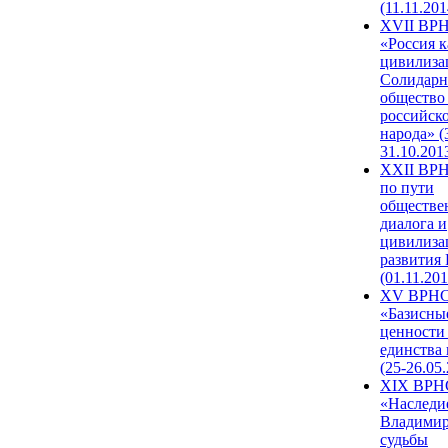
(11.11.201
XVII ВР
«Россия к
цивилиза
Солидарн
общество
российск
народа» (
31.10.201
XXII ВРН
по пути
обществе
диалога и
цивилиза
развития
(01.11.201
XV ВРН
«Базисны
ценности
единства
(25-26.05.
XIX ВРН
«Наследи
Владимир
судьбы