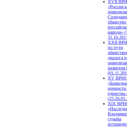
XVII ВР
«Россия к
цивилиза
Солидарн
общество
российск
народа» (
31.10.201
XXII ВРН
по пути
обществе
диалога и
цивилиза
развития
(01.11.201
XV ВРН
«Базисны
ценности
единства
(25-26.05.
XIX ВРН
«Наследи
Владимир
судьбы
историче