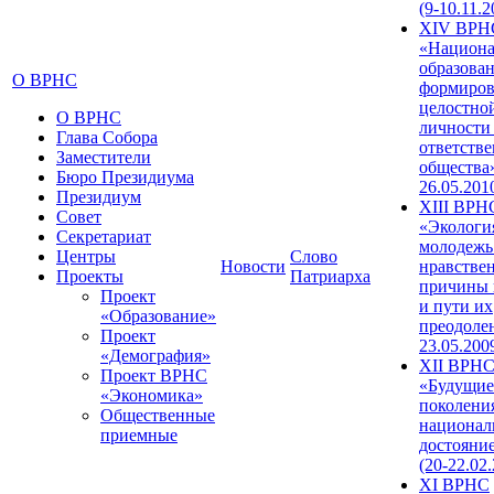
(9-10.11.2
XIV ВРН
«Национа
образован
О ВРНС
формиров
целостно
О ВРНС
личности
Глава Собора
ответств
Заместители
общества»
Бюро Президиума
26.05.201
Президиум
XIII ВРН
Совет
«Экологи
Секретариат
молодежь
Центры
Слово
Новости
нравстве
Проекты
Патриарха
причины 
Проект
и пути их
«Образование»
преодолен
Проект
23.05.200
«Демография»
XII ВРН
Проект ВРНС
«Будущие
«Экономика»
поколени
Общественные
национал
приемные
достояни
(20-22.02
XI ВРНС