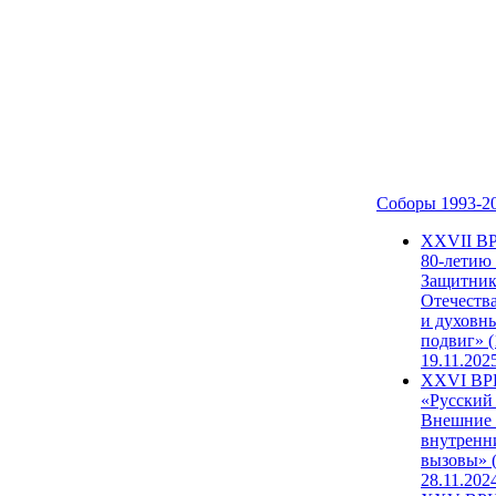
Соборы 1993-2
ХХVII В
80-летию
Защитни
Отечеств
и духовн
подвиг» (
19.11.202
XXVI В
«Русский
Внешние
внутренн
вызовы» (
28.11.202