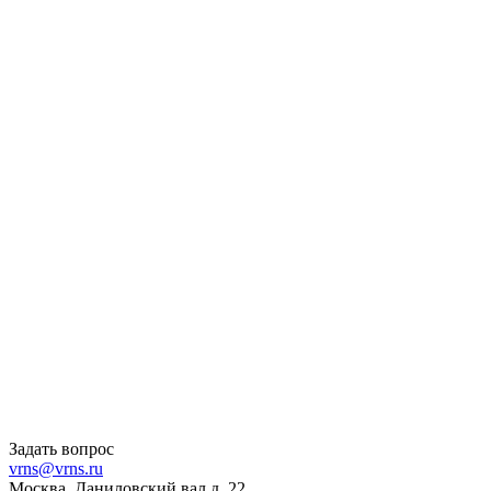
Задать вопрос
vrns@vrns.ru
Москва, Даниловский вал д. 22