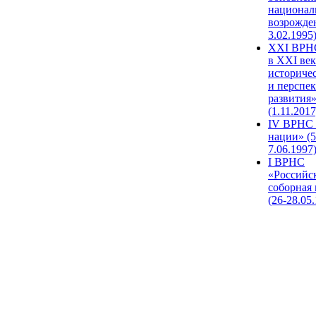
национал
возрожде
3.02.1995
XХI ВРНС
в XXI век
историче
и перспе
развития
(1.11.2017
IV ВРНС 
нации» (5
7.06.1997
I ВРНС
«Российс
соборная
(26-28.05