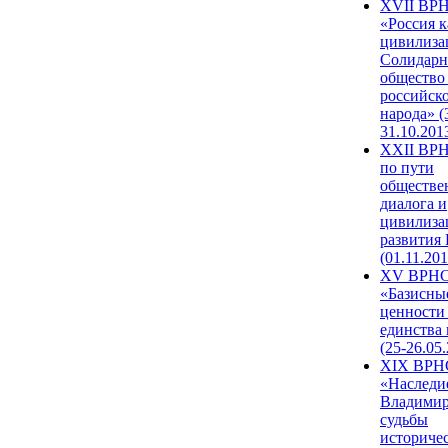
XVII ВР
«Россия к
цивилиза
Солидарн
общество
российск
народа» (
31.10.201
XXII ВРН
по пути
обществе
диалога и
цивилиза
развития
(01.11.201
XV ВРН
«Базисны
ценности
единства
(25-26.05.
XIX ВРН
«Наследи
Владимир
судьбы
историче