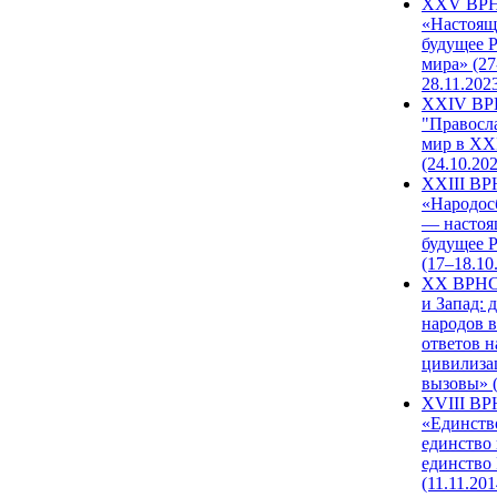
XXV ВР
«Настоящ
будущее 
мира» (27
28.11.202
XXIV В
"Правосл
мир в XXI
(24.10.20
XXIII В
«Народос
— настоя
будущее 
(17–18.10
XX ВРНС
и Запад: 
народов в
ответов н
цивилиза
вызовы» (
XVIII В
«Единств
единство 
единство
(11.11.201