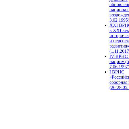
обновлен
национал
возрожде
3.02.1995
XХI ВРНС
в XXI век
историче
и перспе
развития
(1.11.2017
IV ВРНС 
нации» (5
7.06.1997
I ВРНС
«Российс
соборная
(26-28.05