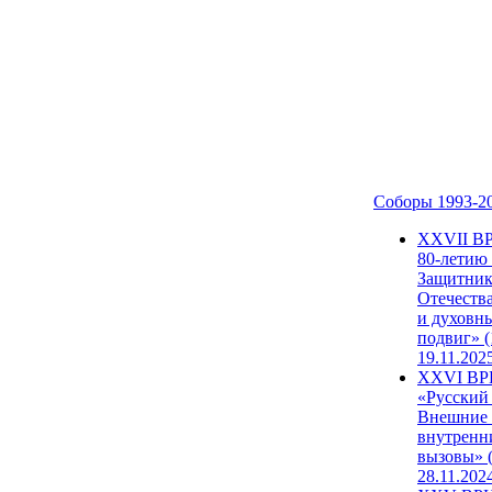
Соборы 1993-2
ХХVII В
80-летию
Защитни
Отечеств
и духовн
подвиг» (
19.11.202
XXVI В
«Русский
Внешние
внутренн
вызовы» (
28.11.202