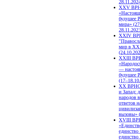
28.11.202
XXV ВР
«Настоящ
будущее 
мира» (27
28.11.202
XXIV В
"Правосл
мир в XXI
(24.10.20
XXIII В
«Народос
— настоя
будущее 
(17–18.10
XX ВРНС
и Запад: 
народов в
ответов н
цивилиза
вызовы» (
XVIII В
«Единств
единство 
единство