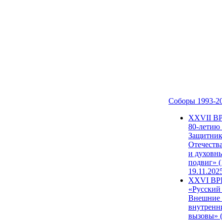
Соборы 1993-2
ХХVII В
80-летию
Защитни
Отечеств
и духовн
подвиг» (
19.11.202
XXVI В
«Русский
Внешние
внутренн
вызовы» (