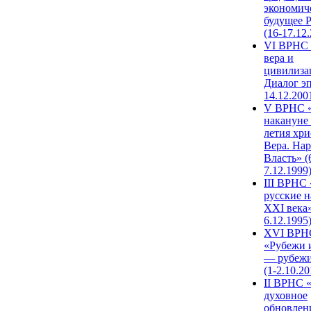
экономич
будущее 
(16-17.12
VI ВРНС 
вера и
цивилиза
Диалог эп
14.12.200
V ВРНС «
накануне 
летия хри
Вера. Нар
Власть» (
7.12.1999
III ВРНС 
русские н
XXI века»
6.12.1995
XVI ВРН
«Рубежи 
— рубежи
(1-2.10.20
II ВРНС 
духовное
обновлен