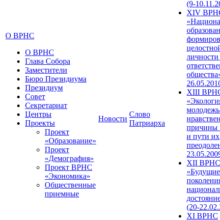
(9-10.11.2
XIV ВРН
«Национа
образован
О ВРНС
формиров
целостно
О ВРНС
личности
Глава Собора
ответств
Заместители
общества»
Бюро Президиума
26.05.201
Президиум
XIII ВРН
Совет
«Экологи
Секретариат
молодежь
Центры
Слово
Новости
нравстве
Проекты
Патриарха
причины 
Проект
и пути их
«Образование»
преодолен
Проект
23.05.200
«Демография»
XII ВРН
Проект ВРНС
«Будущие
«Экономика»
поколени
Общественные
национал
приемные
достояни
(20-22.02
XI ВРНС