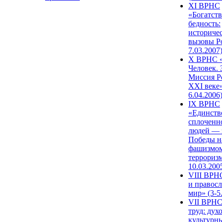
XI ВРНС
«Богатств
бедность:
историче
вызовы Ро
7.03.2007
X ВРНС «
Человек. 
Миссия Р
XXI веке»
6.04.2006
IX ВРНС
«Единств
сплоченн
людей — 
Победы н
фашизмом
терроризм
10.03.200
VIII ВРН
и правос
мир» (3-5
VII ВРНС
труд: дух
культурн