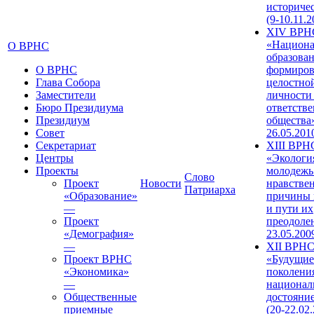
историче
(9-10.11.2
XIV ВРН
«Национа
О ВРНС
образован
О ВРНС
формиров
Глава Собора
целостно
Заместители
личности
Бюро Президиума
ответств
Президиум
общества»
Совет
26.05.201
Секретариат
XIII ВРН
Центры
«Экологи
Проекты
молодежь
Слово
Проект
Новости
нравстве
Патриарха
«Образование»
причины 
—
и пути их
Проект
преодолен
«Демография»
23.05.200
—
XII ВРН
Проект ВРНС
«Будущие
«Экономика»
поколени
—
национал
Общественные
достояни
приемные
(20-22.02