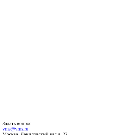
Задать вопрос
vrns@vrns.ru
Москва, Даниловский вал д. 22