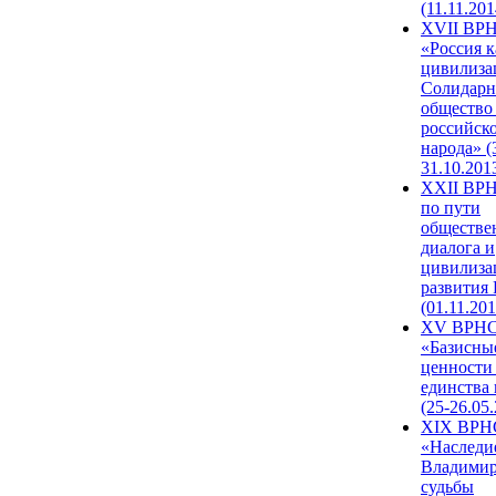
(11.11.201
XVII ВР
«Россия к
цивилиза
Солидарн
общество
российск
народа» (
31.10.201
XXII ВРН
по пути
обществе
диалога и
цивилиза
развития
(01.11.201
XV ВРН
«Базисны
ценности
единства
(25-26.05.
XIX ВРН
«Наследи
Владимир
судьбы