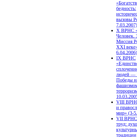
«Богатств
бедность:
историче
вызовы Ро
7.03.2007
X ВРНС «
Человек. 
Миссия Р
XXI веке»
6.04.2006
IX ВРНС
«Единств
сплоченн
людей — 
Победы н
фашизмом
терроризм
10.03.200
VIII ВРН
и правос
мир» (3-5
VII ВРНС
труд: дух
культурн
традиции