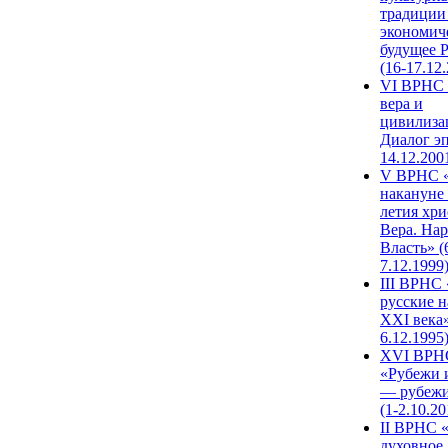
традиции
экономич
будущее 
(16-17.12
VI ВРНС 
вера и
цивилиза
Диалог эп
14.12.200
V ВРНС «
накануне 
летия хри
Вера. Нар
Власть» (
7.12.1999
III ВРНС 
русские н
XXI века»
6.12.1995
XVI ВРН
«Рубежи 
— рубежи
(1-2.10.20
II ВРНС 
духовное