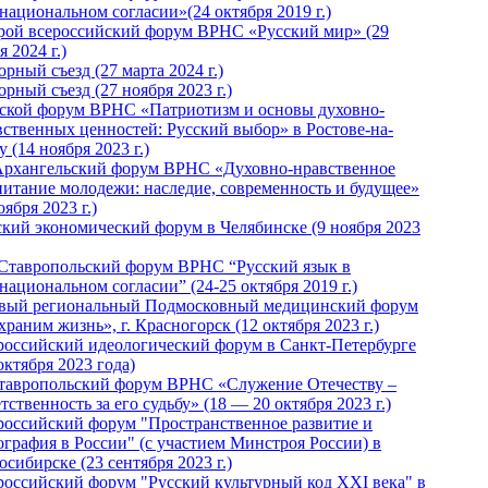
национальном согласии»(24 октября 2019 г.)
рой всероссийский форум ВРНС «Русский мир» (29
 2024 г.)
рный съезд (27 марта 2024 г.)
рный съезд (27 ноября 2023 г.)
ской форум ВРНС «Патриотизм и основы духовно-
вственных ценностей: Русский выбор» в Ростове-на-
 (14 ноября 2023 г.)
Архангельский форум ВРНС «Духовно-нравственное
питание молодежи: наследие, современность и будущее»
оября 2023 г.)
ский экономический форум в Челябинске (9 ноября 2023
 Ставропольский форум ВРНС “Русский язык в
национальном согласии” (24-25 октября 2019 г.)
вый региональный Подмосковный медицинский форум
раним жизнь», г. Красногорск (12 октября 2023 г.)
российский идеологический форум в Санкт-Петербурге
октября 2023 года)
тавропольский форум ВРНС «Служение Отечеству –
тственность за его судьбу» (18 — 20 октября 2023 г.)
российский форум "Пространственное развитие и
ография в России" (с участием Минстроя России) в
сибирске (23 сентября 2023 г.)
российский форум "Русский культурный код XXI века" в