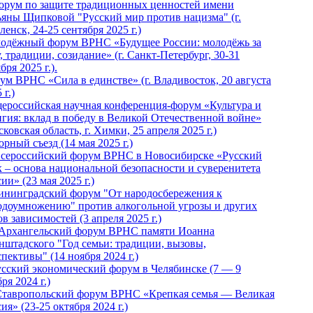
Форум по защите традиционных ценностей имени
ьяны Щипковой "Русский мир против нацизма" (г.
енск, 24-25 сентября 2025 г.)
одёжный форум ВРНС «Будущее России: молодёжь за
, традиции, созидание» (г. Санкт-Петербург, 30-31
бря 2025 г.).
ум ВРНС «Сила в единстве» (г. Владивосток, 20 августа
 г.)
ероссийская научная конференция-форум «Культура и
игия: вклад в победу в Великой Отечественной войне»
ковская область, г. Химки, 25 апреля 2025 г.)
рный съезд (14 мая 2025 г.)
 Всероссийский форум ВРНС в Новосибирске «Русский
к – основа национальной безопасности и суверенитета
ии» (23 мая 2025 г.)
ининградский форум "От народосбережения к
одоумножению" против алкогольной угрозы и других
в зависимостей (3 апреля 2025 г.)
 Архангельский форум ВРНС памяти Иоанна
нштадского "Год семьи: традиции, вызовы,
пективы" (14 ноября 2024 г.)
Русский экономический форум в Челябинске (7 — 9
ря 2024 г.)
Ставропольский форум ВРНС «Крепкая семья — Великая
ия» (23-25 октября 2024 г.)