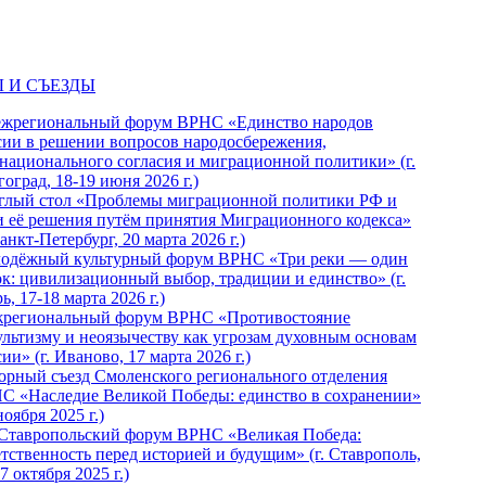
 И СЪЕЗДЫ
ежрегиональный форум ВРНС «Единство народов
сии в решении вопросов народосбережения,
национального согласия и миграционной политики» (г.
оград, 18-19 июня 2026 г.)
глый стол «Проблемы миграционной политики РФ и
и её решения путём принятия Миграционного кодекса»
Санкт-Петербург, 20 марта 2026 г.)
одёжный культурный форум ВРНС «Три реки — один
ок: цивилизационный выбор, традиции и единство» (г.
ь, 17-18 марта 2026 г.)
региональный форум ВРНС «Противостояние
ультизму и неоязычеству как угрозам духовным основам
ии» (г. Иваново, 17 марта 2026 г.)
орный съезд Смоленского регионального отделения
С «Наследие Великой Победы: единство в сохранении»
ноября 2025 г.)
 Ставропольский форум ВРНС «Великая Победа:
етственность перед историей и будущим» (г. Ставрополь,
7 октября 2025 г.)