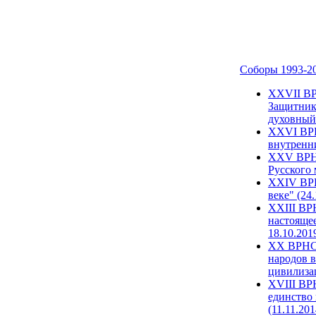
Соборы 1993-2
ХХVII ВР
Защитник
духовный 
XXVI ВРН
внутренни
XXV ВРНС
Русского 
XXIV ВРН
веке" (24
XXIII ВР
настоящее
18.10.201
XX ВРНС 
народов в
цивилиза
XVIII ВР
единство 
(11.11.201