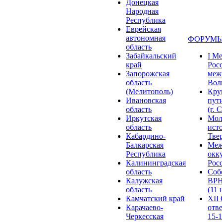
Донецкая
Народная
Республика
Еврейская
автономная
ФОРУМЫ
область
Забайкальский
I М
край
Рос
Запорожская
меж
область
Волг
(Мелитополь)
Кру
Ивановская
пут
область
(г. 
Иркутская
Мол
область
ист
Кабардино-
Твер
Балкарская
Меж
Республика
окк
Калининградская
Росс
область
Соб
Калужская
ВРН
область
(11 
Камчатский край
XII
Карачаево-
отв
Черкесская
15-1