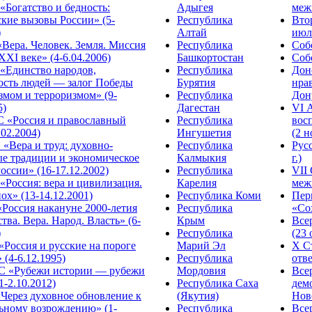
Богатство и бедность:
Адыгея
меж
кие вызовы России» (5-
Республика
Вто
)
Алтай
июля
Вера. Человек. Земля. Миссия
Республика
Собо
XXI веке» (4-6.04.2006)
Башкортостан
Собо
«Единство народов,
Республика
Дон
ость людей — залог Победы
Бурятия
нра
змом и терроризмом» (9-
Республика
Дону
5)
Дагестан
VI 
С «Россия и православный
Республика
вос
.02.2004)
Ингушетия
(2 н
«Вера и труд: духовно-
Республика
Рус
ые традиции и экономическое
Калмыкия
г.)
оссии» (16-17.12.2002)
Республика
VII
Россия: вера и цивилизация.
Карелия
меж
ох» (13-14.12.2001)
Республика Коми
Пер
Россия накануне 2000-летия
Республика
«Сох
тва. Вера. Народ. Власть» (6-
Крым
Все
)
Республика
(23 
«Россия и русские на пороге
Марий Эл
X С
 (4-6.12.1995)
Республика
отве
 «Рубежи истории — рубежи
Мордовия
Все
1-2.10.2012)
Республика Саха
дем
Через духовное обновление к
(Якутия)
Ново
ьному возрождению» (1-
Республика
Все