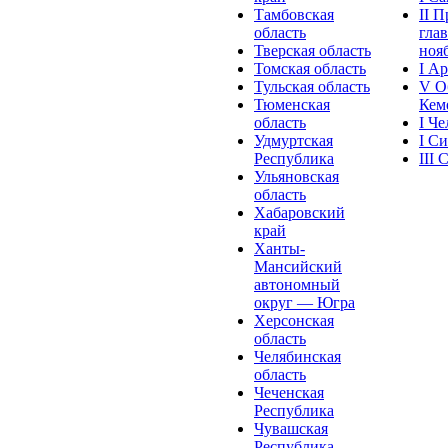
Тамбовская
II 
область
глав
Тверская область
нояб
Томская область
I А
Тульская область
V О
Тюменская
Кеме
область
I Ч
Удмуртская
I С
Республика
III
Ульяновская
область
Хабаровский
край
Ханты-
Мансийский
автономный
округ — Югра
Херсонская
область
Челябинская
область
Чеченская
Республика
Чувашская
Рeспублика