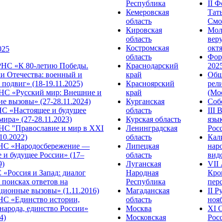
Республика
II 
Кемеровская
Тат
область
Смол
Кировская
Мол
область
веру
Костромская
октя
025
область
Фор
НС «К 80-летию Победы.
Краснодарский
2025
и Отечества: военный и
край
Общ
подвиг» (18-19.11.2025)
Красноярский
рел
С «Русский мир: Внешние и
край
(Мос
е вызовы» (27-28.11.2024)
Курганская
Собо
 «Настоящее и будущее
область
III
мира» (27-28.11.2023)
Курская область
язы
С "Православие и мир в XXI
Ленинградская
Росс
.10.2022)
область
Кал
НС «Народосбережение —
Липецкая
нар
 и будущее России» (17–
область
видо
9)
Луганская
VII
«Россия и Запад: диалог
Народная
Кро
 поисках ответов на
Республика
перс
ционные вызовы» (1.11.2016)
Магаданская
II 
НС «Единство истории,
область
нояб
народа, единство России»
Москва
ХI 
4)
Московская
Росс