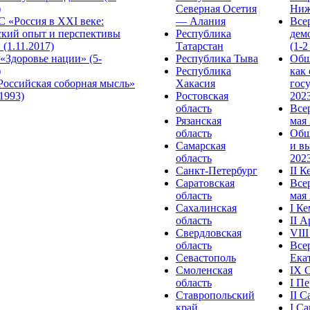
)
Северная Осетия
Ниж
 «Россия в XXI веке:
— Алания
Все
ский опыт и перспективы
Республика
дем
 (1.11.2017)
Татарстан
(1-2
«Здоровье нации» (5-
Республика Тыва
Общ
)
Республика
как
Российская соборная мысль»
Хакасия
гос
.1993)
Ростовская
2023
область
Все
Рязанская
мая 
область
Общ
Самарская
и в
область
2023
Санкт-Петербург
II 
Саратовская
Все
область
мая 
Сахалинская
I К
область
II 
Свердловская
VII
область
Все
Севастополь
Ека
Смоленская
IX 
область
I П
Ставропольский
II 
край
I С