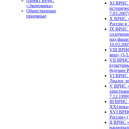
Проект ВРНС
XI ВРНС «
«Экономика»
историчес
Общественные
7.03.2007
приемные
X ВРНС «
России в 
IX ВРНС 
сплоченн
над фаши
10.03.200
VIII ВРН
мир» (3-5
VII ВРНС 
культурн
будущее Р
VI ВРНС «
Диалог эп
V ВРНС «
христианс
7.12.1999
III ВРНС 
XXI века»
XVI ВРНС
России» (
II ВРНС «
национал