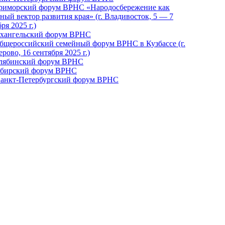
Приморский форум ВРНС «Народосбережение как
ный вектор развития края» (г. Владивосток, 5 — 7
ря 2025 г.)
рхангельский форум ВРНС
бщероссийский семейный форум ВРНС в Кузбассе (г.
рово, 16 сентября 2025 г.)
елябинский форум ВРНС
ибирский форум ВРНС
 Санкт-Петербургский форум ВРНС