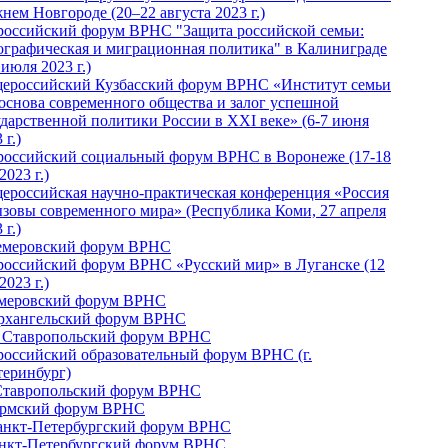
нем Новгороде (20–22 августа 2023 г.)
российский форум ВРНС "Защита российской семьи:
ографическая и миграционная политика" в Калиниграде
 июля 2023 г.)
ероссийский Кузбасский форум ВРНС «Институт семьи
 основа современного общества и залог успешной
ударственной политики России в ХХI веке» (6-7 июня
 г.)
российский социальный форум ВРНС в Воронеже (17-18
2023 г.)
ероссийская научно-практическая конференция «Россия
ызовы современного мира» (Республика Коми, 27 апреля
 г.)
Кемеровский форум ВРНС
российский форум ВРНС «Русский мир» в Луганске (12
2023 г.)
емеровский форум ВРНС
Архангельский форум ВРНС
I Ставропольский форум ВРНС
российский образовательный форум ВРНС (г.
теринбург)
Ставропольский форум ВРНС
ермский форум ВРНС
Санкт-Петербургский форум ВРНС
анкт-Петербургский форум ВРНС