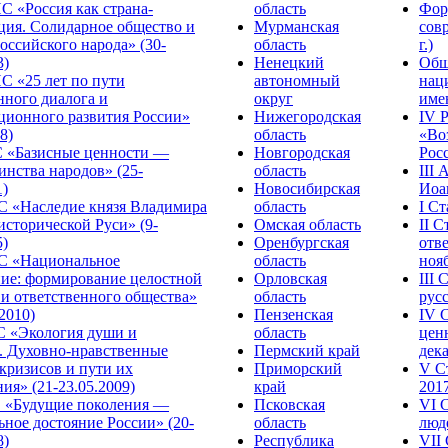
С «Россия как страна-
область
Фор
ция. Солидарное общество и
Мурманская
сов
оссийского народа» (30-
область
г.)
3)
Ненецкий
Общ
С «25 лет по пути
автономный
нац
нного диалога и
округ
име
ционного развития России»
Нижегородская
IV 
8)
область
«Во
«Базисные ценности —
Новгородская
Росс
инства народов» (25-
область
III
1)
Новосибирская
Иоа
 «Наследие князя Владимира
область
I С
исторической Руси» (9-
Омская область
II 
5)
Оренбургская
отве
С «Национальное
область
нояб
ние: формирование целостной
Орловская
III
 и ответственного общества»
область
русс
.2010)
Пензенская
IV 
С «Экология души и
область
цен
. Духовно-нравственные
Пермский край
дека
кризисов и пути их
Приморский
V С
ия» (21-23.05.2009)
край
2017
 «Будущие поколения —
Псковская
VI 
ное достояние России» (20-
область
люде
8)
Республика
VII