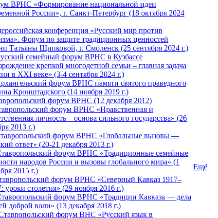
ум ВРНС «Формирование национальной идеи
ременной России», г. Санкт-Петербург (18 октября 2024
ероссийская конференция «Русский мир против
изма». Форум по защите традиционных ценностей
ни Татьяны Щипковой, г. Смоленск (25 сентября 2024 г.)
Русский семейный форум ВРНС в Кузбассе
зрождение крепкой многодетной семьи – главная задача
ии в XXI веке» (3-4 сентября 2024 г.)
 Архангельский форум ВРНС памяти святого праведного
нна Кронштадского (14 ноября 2019 г.)
тавропольский форум ВРНС (12 декабря 2012)
Ставропольский форум ВРНС «Нравственная и
тственная личность – основа сильного государства» (26
ря 2013 г.)
 Ставропольский форум ВРНС «Глобальные вызовы —
кий ответ» (20-21 декабря 2013 г.)
Ставропольский форум ВРНС «Традиционные семейные
ности народов России и вызовы глобального мира» (1
Ещё
бря 2015 г.)
тавропольский форум ВРНС «Северный Кавказ 1917–
: уроки столетия» (29 ноября 2016 г.)
Ставропольский форум ВРНС «Традиции Кавказа — дела
й доброй воли» (13 декабря 2018 г.)
 Ставропольский форум ВHС «Русский язык в