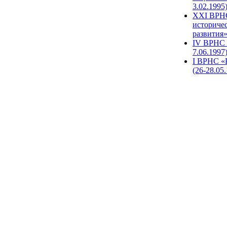
3.02.1995
XХI ВРНС
историче
развития»
IV ВРНС 
7.06.1997
I ВРНС «
(26-28.05