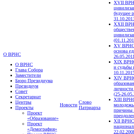
XVII ВРН
цивилиза
будущее р
31.10.201
XXII ВРН
обществе
цивилиза
(01.11.201
XV ВРНС 
основа ед
О ВРНС
26.05.201
XIX ВРНС
О ВРНС
и судьбы 
Глава Собора
10.11.201
Заместители
XIV ВРН
Бюро Президиума
образова
Президиум
личности
Совет
(25-26.05
Секретариат
XIII ВРН
Центры
Слово
Новости
молодежь
Проекты
Патриарха
причины 
Проект
преодолен
«Образование»
XII ВРНС
Проект
националь
«Демография»
22.02.200