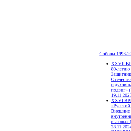
Соборы 1993-2
ХХVII В
80-летию
Защитни
Отечеств
и духовн
подвиг» (
19.11.202
XXVI В
«Русский
Внешние
внутренн
вызовы» (
28.11.202