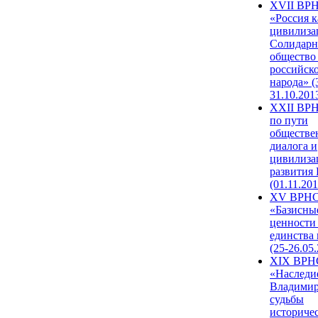
XVII ВР
«Россия к
цивилиза
Солидарн
общество
российск
народа» (
31.10.201
XXII ВРН
по пути
обществе
диалога и
цивилиза
развития
(01.11.201
XV ВРН
«Базисны
ценности
единства
(25-26.05.
XIX ВРН
«Наследи
Владимир
судьбы
историче