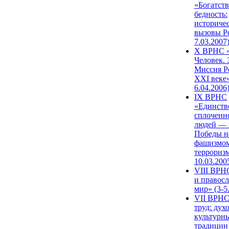
«Богатств
бедность:
историче
вызовы Ро
7.03.2007
X ВРНС «
Человек. 
Миссия Р
XXI веке»
6.04.2006
IX ВРНС
«Единств
сплоченн
людей — 
Победы н
фашизмом
терроризм
10.03.200
VIII ВРН
и правос
мир» (3-5
VII ВРНС
труд: дух
культурн
традиции