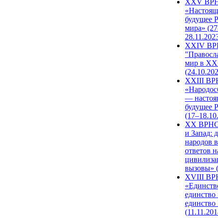
XXV ВР
«Настоящ
будущее 
мира» (27
28.11.202
XXIV В
"Правосл
мир в XXI
(24.10.20
XXIII В
«Народос
— настоя
будущее 
(17–18.10
XX ВРНС
и Запад: 
народов в
ответов н
цивилиза
вызовы» (
XVIII В
«Единств
единство 
единство
(11.11.201