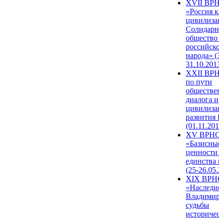
XVII ВР
«Россия к
цивилиза
Солидарн
общество
российск
народа» (
31.10.201
XXII ВРН
по пути
обществе
диалога и
цивилиза
развития
(01.11.201
XV ВРН
«Базисны
ценности
единства
(25-26.05.
XIX ВРН
«Наследи
Владимир
судьбы
историче