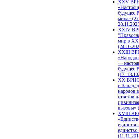
XXV ВР
«Настоящ
будущее 
мира» (27
28.11.202
XXIV В
"Правосл
мир в XXI
(24.10.20
XXIII В
«Народос
— настоя
будущее 
(17–18.10
XX ВРНС
и Запад: 
народов в
ответов н
цивилиза
вызовы» (
XVIII В
«Единств
единство 
единство
(11.11.201