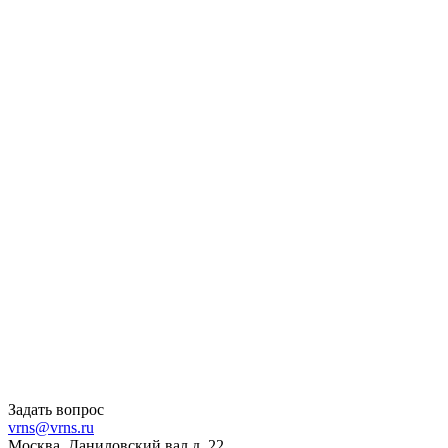
Задать вопрос
vrns@vrns.ru
Москва, Даниловский вал д. 22