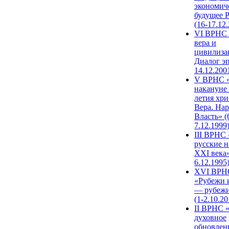
экономич
будущее 
(16-17.12
VI ВРНС 
вера и
цивилиза
Диалог эп
14.12.200
V ВРНС «
накануне 
летия хри
Вера. Нар
Власть» (
7.12.1999
III ВРНС 
русские н
XXI века»
6.12.1995
XVI ВРН
«Рубежи 
— рубежи
(1-2.10.20
II ВРНС 
духовное
обновлен