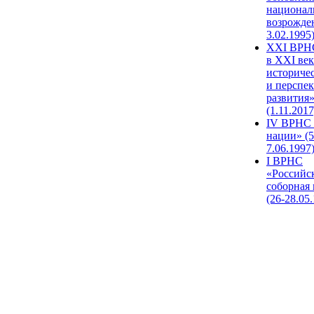
национал
возрожде
3.02.1995
XХI ВРНС
в XXI век
историче
и перспе
развития
(1.11.2017
IV ВРНС 
нации» (5
7.06.1997
I ВРНС
«Российс
соборная
(26-28.05