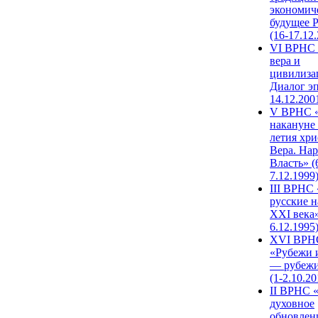
экономич
будущее 
(16-17.12
VI ВРНС 
вера и
цивилиза
Диалог эп
14.12.200
V ВРНС «
накануне 
летия хри
Вера. Нар
Власть» (
7.12.1999
III ВРНС 
русские н
XXI века»
6.12.1995
XVI ВРН
«Рубежи 
— рубежи
(1-2.10.20
II ВРНС 
духовное
обновлен