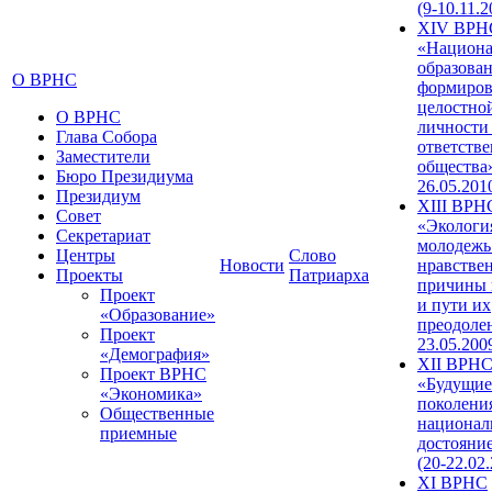
(9-10.11.2
XIV ВРН
«Национа
образован
О ВРНС
формиров
целостно
О ВРНС
личности
Глава Собора
ответств
Заместители
общества»
Бюро Президиума
26.05.201
Президиум
XIII ВРН
Совет
«Экологи
Секретариат
молодежь
Центры
Слово
Новости
нравстве
Проекты
Патриарха
причины 
Проект
и пути их
«Образование»
преодолен
Проект
23.05.200
«Демография»
XII ВРН
Проект ВРНС
«Будущие
«Экономика»
поколени
Общественные
национал
приемные
достояни
(20-22.02
XI ВРНС