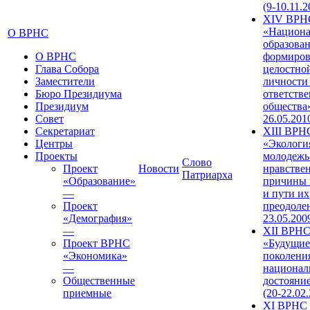
(9-10.11.2
XIV ВРН
«Национа
О ВРНС
образован
О ВРНС
формиров
Глава Собора
целостно
Заместители
личности
Бюро Президиума
ответств
Президиум
общества»
Совет
26.05.201
Секретариат
XIII ВРН
Центры
«Экологи
Проекты
молодежь
Слово
Проект
Новости
нравстве
Патриарха
«Образование»
причины 
—
и пути их
Проект
преодолен
«Демография»
23.05.200
—
XII ВРН
Проект ВРНС
«Будущие
«Экономика»
поколени
—
национал
Общественные
достояни
приемные
(20-22.02
XI ВРНС