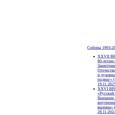
Соборы 1993-2
ХХVII В
80-летию
Защитни
Отечеств
и духовн
подвиг» (
19.11.202
XXVI В
«Русский
Внешние
внутренн
вызовы» (
28.11.202