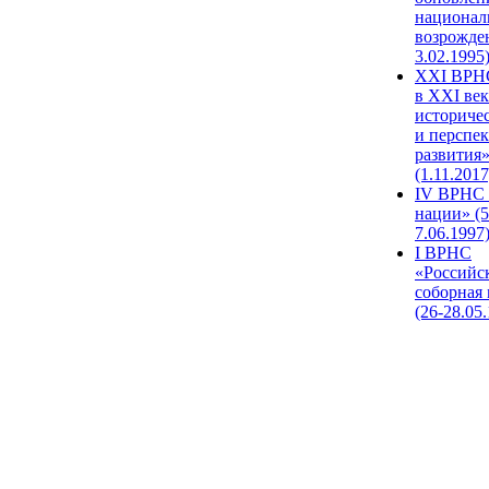
национал
возрожде
3.02.1995
XХI ВРНС
в XXI век
историче
и перспе
развития
(1.11.2017
IV ВРНС 
нации» (5
7.06.1997
I ВРНС
«Российс
соборная
(26-28.05