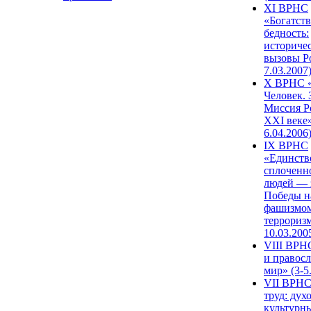
XI ВРНС
«Богатств
бедность:
историче
вызовы Ро
7.03.2007
X ВРНС «
Человек. 
Миссия Р
XXI веке»
6.04.2006
IX ВРНС
«Единств
сплоченн
людей — 
Победы н
фашизмом
терроризм
10.03.200
VIII ВРН
и правос
мир» (3-5
VII ВРНС
труд: дух
культурн