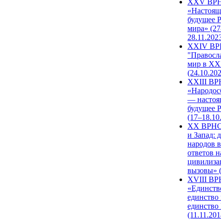
XXV ВР
«Настоящ
будущее 
мира» (27
28.11.202
XXIV В
"Правосл
мир в XXI
(24.10.20
XXIII В
«Народос
— настоя
будущее 
(17–18.10
XX ВРНС
и Запад: 
народов в
ответов н
цивилиза
вызовы» (
XVIII В
«Единств
единство 
единство
(11.11.201