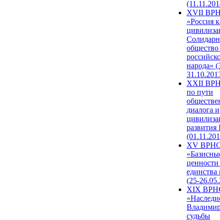
(11.11.201
XVII ВР
«Россия к
цивилиза
Солидарн
общество
российск
народа» (
31.10.201
XXII ВРН
по пути
обществе
диалога и
цивилиза
развития
(01.11.201
XV ВРН
«Базисны
ценности
единства
(25-26.05.
XIX ВРН
«Наследи
Владимир
судьбы