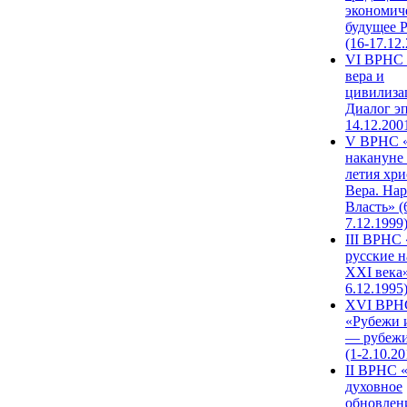
экономич
будущее 
(16-17.12
VI ВРНС 
вера и
цивилиза
Диалог эп
14.12.200
V ВРНС «
накануне 
летия хри
Вера. Нар
Власть» (
7.12.1999
III ВРНС 
русские н
XXI века»
6.12.1995
XVI ВРН
«Рубежи 
— рубежи
(1-2.10.20
II ВРНС 
духовное
обновлен