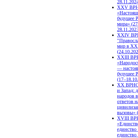
28.11.202
XXV ВР
«Настоящ
будущее 
мира» (27
28.11.202
XXIV В
"Правосл
мир в XXI
(24.10.20
XXIII В
«Народос
— настоя
будущее 
(17–18.10
XX ВРНС
и Запад: 
народов в
ответов н
цивилиза
вызовы» (
XVIII В
«Единств
единство 
единство