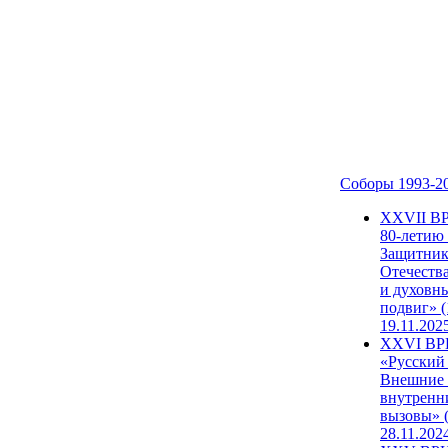
Соборы 1993-2
ХХVII В
80-летию
Защитни
Отечеств
и духовн
подвиг» (
19.11.202
XXVI В
«Русский
Внешние
внутренн
вызовы» (
28.11.202