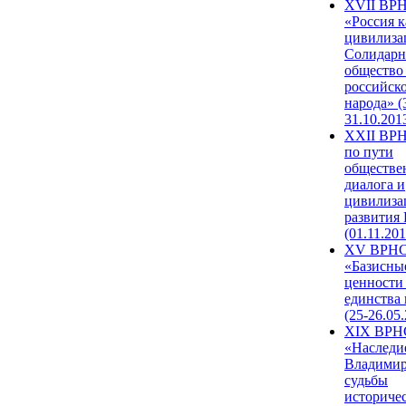
XVII ВР
«Россия к
цивилиза
Солидарн
общество
российск
народа» (
31.10.201
XXII ВРН
по пути
обществе
диалога и
цивилиза
развития
(01.11.201
XV ВРН
«Базисны
ценности
единства
(25-26.05.
XIX ВРН
«Наследи
Владимир
судьбы
историче