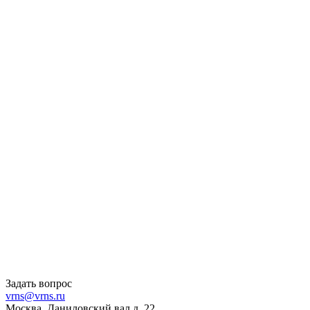
Задать вопрос
vrns@vrns.ru
Москва, Даниловский вал д. 22