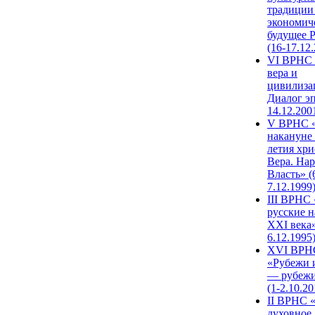
традиции
экономич
будущее 
(16-17.12
VI ВРНС 
вера и
цивилиза
Диалог эп
14.12.200
V ВРНС «
накануне 
летия хри
Вера. Нар
Власть» (
7.12.1999
III ВРНС 
русские н
XXI века»
6.12.1995
XVI ВРН
«Рубежи 
— рубежи
(1-2.10.20
II ВРНС 
духовное