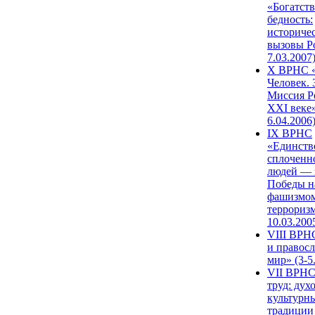
«Богатств
бедность:
историче
вызовы Ро
7.03.2007
X ВРНС «
Человек. 
Миссия Р
XXI веке»
6.04.2006
IX ВРНС
«Единств
сплоченн
людей — 
Победы н
фашизмом
терроризм
10.03.200
VIII ВРН
и правос
мир» (3-5
VII ВРНС
труд: дух
культурн
традиции