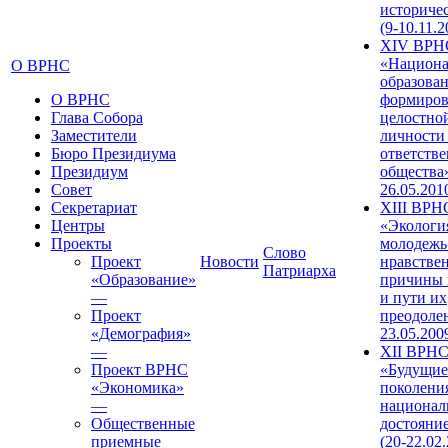
историче
(9-10.11.2
XIV ВРН
«Национа
О ВРНС
образован
О ВРНС
формиров
Глава Собора
целостно
Заместители
личности
Бюро Президиума
ответств
Президиум
общества»
Совет
26.05.201
Секретариат
XIII ВРН
Центры
«Экологи
Проекты
молодежь
Слово
Проект
Новости
нравстве
Патриарха
«Образование»
причины 
—
и пути их
Проект
преодолен
«Демография»
23.05.200
—
XII ВРН
Проект ВРНС
«Будущие
«Экономика»
поколени
—
национал
Общественные
достояни
приемные
(20-22.02