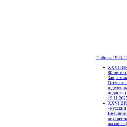
Соборы 1993-2
ХХVII В
80-летию
Защитни
Отечеств
и духовн
подвиг» (
19.11.202
XXVI В
«Русский
Внешние
внутренн
вызовы» (