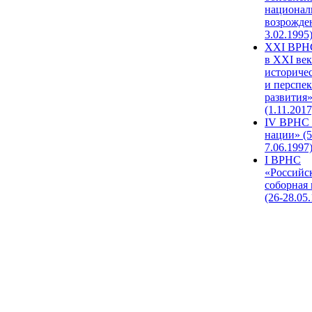
национал
возрожде
3.02.1995
XХI ВРНС
в XXI век
историче
и перспе
развития
(1.11.2017
IV ВРНС 
нации» (5
7.06.1997
I ВРНС
«Российс
соборная
(26-28.05