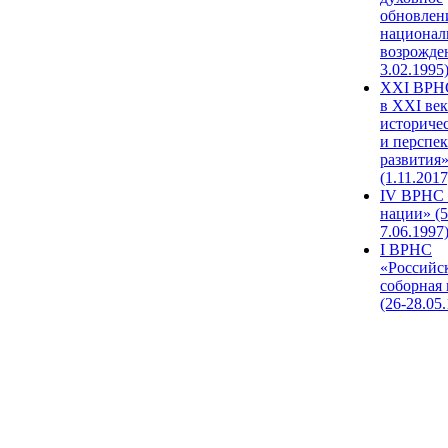
обновлен
национал
возрожде
3.02.1995
XХI ВРНС
в XXI век
историче
и перспе
развития
(1.11.2017
IV ВРНС 
нации» (5
7.06.1997
I ВРНС
«Российс
соборная
(26-28.05