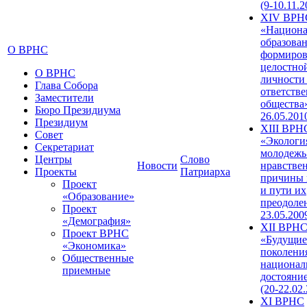
(9-10.11.2
XIV ВРН
«Национа
образован
О ВРНС
формиров
целостно
О ВРНС
личности
Глава Собора
ответств
Заместители
общества»
Бюро Президиума
26.05.201
Президиум
XIII ВРН
Совет
«Экологи
Секретариат
молодежь
Центры
Слово
Новости
нравстве
Проекты
Патриарха
причины 
Проект
и пути их
«Образование»
преодолен
Проект
23.05.200
«Демография»
XII ВРН
Проект ВРНС
«Будущие
«Экономика»
поколени
Общественные
национал
приемные
достояни
(20-22.02
XI ВРНС