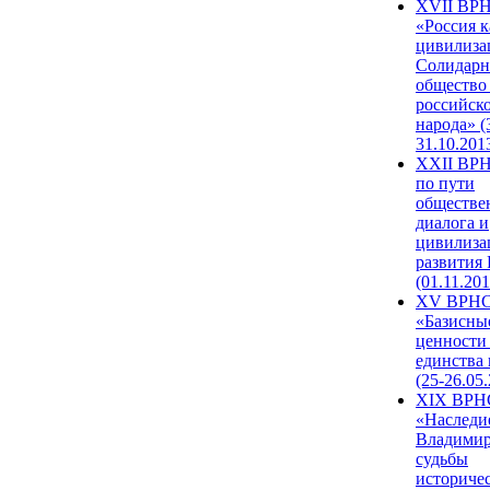
XVII ВР
«Россия к
цивилиза
Солидарн
общество
российск
народа» (
31.10.201
XXII ВРН
по пути
обществе
диалога и
цивилиза
развития
(01.11.201
XV ВРН
«Базисны
ценности
единства
(25-26.05.
XIX ВРН
«Наследи
Владимир
судьбы
историче