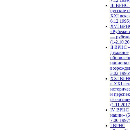
7.12.1999
III ВРНС 
русские н
XXI века»
6.12.1995
XVI ВРН
«Рубежи 
— рубежи
(1-2.10.20
II ВРНС 
духовное
обновлен
национал
возрожде
3.02.1995
XХI ВРНС
в XXI век
историче
и перспе
развития
(1.11.2017
IV ВРНС 
нации» (5
7.06.1997
I ВРНС