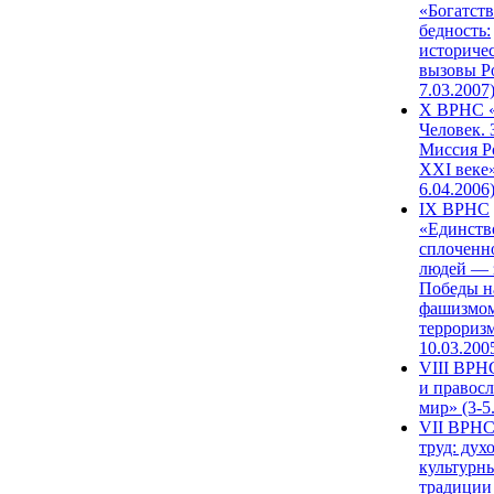
«Богатств
бедность:
историче
вызовы Ро
7.03.2007
X ВРНС «
Человек. 
Миссия Р
XXI веке»
6.04.2006
IX ВРНС
«Единств
сплоченн
людей — 
Победы н
фашизмом
терроризм
10.03.200
VIII ВРН
и правос
мир» (3-5
VII ВРНС
труд: дух
культурн
традиции