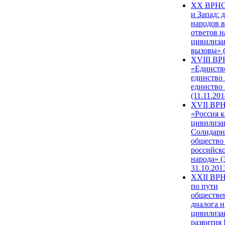
XX ВРНС
и Запад: 
народов в
ответов н
цивилиза
вызовы» (
XVIII В
«Единств
единство 
единство
(11.11.201
XVII ВР
«Россия к
цивилиза
Солидарн
общество
российск
народа» (
31.10.201
XXII ВРН
по пути
обществе
диалога и
цивилиза
развития