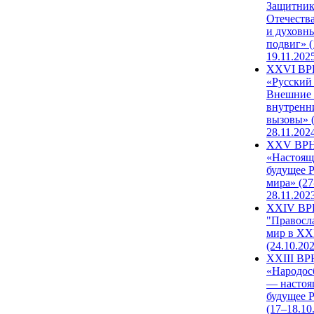
Защитни
Отечеств
и духовн
подвиг» (
19.11.202
XXVI В
«Русский
Внешние
внутренн
вызовы» (
28.11.202
XXV ВР
«Настоящ
будущее 
мира» (27
28.11.202
XXIV В
"Правосл
мир в XXI
(24.10.20
XXIII В
«Народос
— настоя
будущее 
(17–18.10