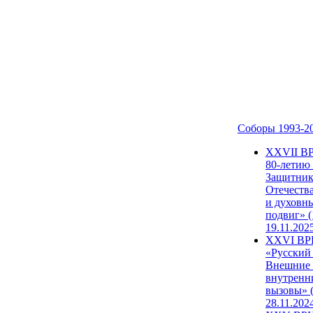
Соборы 1993-2
ХХVII В
80-летию
Защитни
Отечеств
и духовн
подвиг» (
19.11.202
XXVI В
«Русский
Внешние
внутренн
вызовы» (
28.11.202