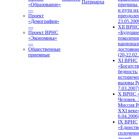
Патриарха
«Образование»
причины 
—
и пути их
Проект
преодолен
«Демография»
23.05.200
—
XII ВРН
Проект ВРНС
«Будущие
«Экономика»
поколени
—
национал
Общественные
достояни
приемные
(20-22.02
XI ВРНС
«Богатств
бедность:
историче
вызовы Ро
7.03.2007
X ВРНС «
Человек. 
Миссия Р
XXI веке»
6.04.2006
IX ВРНС
«Единств
сплоченн
людей — 