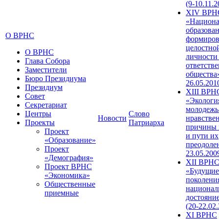
(9-10.11.2
XIV ВРН
«Национа
образован
О ВРНС
формиров
целостно
О ВРНС
личности
Глава Собора
ответств
Заместители
общества»
Бюро Президиума
26.05.201
Президиум
XIII ВРН
Совет
«Экологи
Секретариат
молодежь
Центры
Слово
Новости
нравстве
Проекты
Патриарха
причины 
Проект
и пути их
«Образование»
преодолен
Проект
23.05.200
«Демография»
XII ВРН
Проект ВРНС
«Будущие
«Экономика»
поколени
Общественные
национал
приемные
достояни
(20-22.02
XI ВРНС