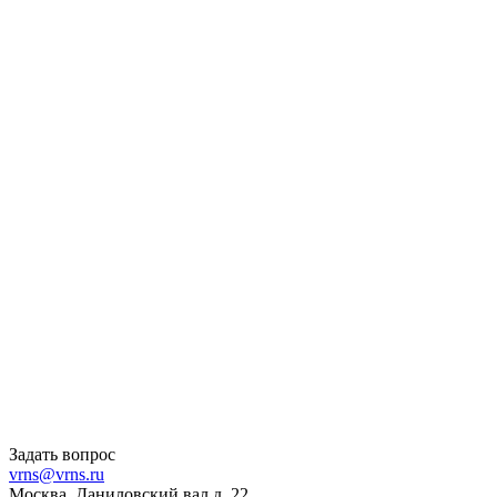
Задать вопрос
vrns@vrns.ru
Москва, Даниловский вал д. 22