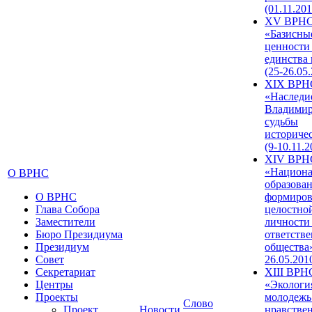
(01.11.201
XV ВРН
«Базисны
ценности
единства
(25-26.05.
XIX ВРН
«Наследи
Владимир
судьбы
историче
(9-10.11.2
XIV ВРН
«Национа
О ВРНС
образован
О ВРНС
формиров
Глава Собора
целостно
Заместители
личности
Бюро Президиума
ответств
Президиум
общества»
Совет
26.05.201
Секретариат
XIII ВРН
Центры
«Экологи
Проекты
молодежь
Слово
Проект
Новости
нравстве