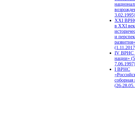
национал
возрожде
3.02.1995
XХI ВРНС
в XXI век
историче
и перспе
развития
(1.11.2017
IV ВРНС 
нации» (5
7.06.1997
I ВРНС
«Российс
соборная
(26-28.05