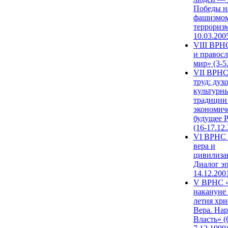
Победы н
фашизмом
терроризм
10.03.200
VIII ВРН
и правос
мир» (3-5
VII ВРНС
труд: дух
культурн
традиции
экономич
будущее 
(16-17.12
VI ВРНС 
вера и
цивилиза
Диалог эп
14.12.200
V ВРНС «
накануне 
летия хри
Вера. Нар
Власть» (