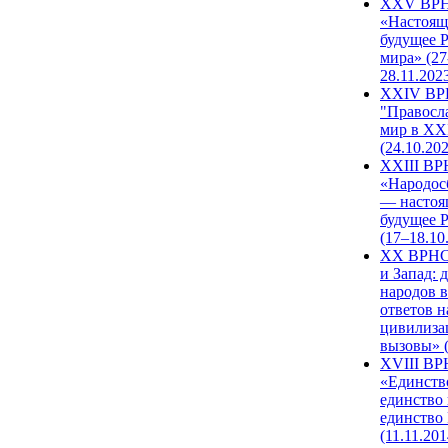
XXV ВР
«Настоящ
будущее 
мира» (27
28.11.202
XXIV В
"Правосл
мир в XXI
(24.10.20
XXIII В
«Народос
— настоя
будущее 
(17–18.10
XX ВРНС
и Запад: 
народов в
ответов н
цивилиза
вызовы» (
XVIII В
«Единств
единство 
единство
(11.11.201