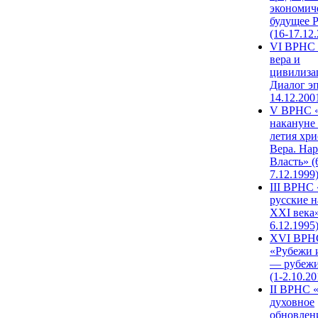
экономич
будущее 
(16-17.12
VI ВРНС 
вера и
цивилиза
Диалог эп
14.12.200
V ВРНС «
накануне 
летия хри
Вера. Нар
Власть» (
7.12.1999
III ВРНС 
русские н
XXI века»
6.12.1995
XVI ВРН
«Рубежи 
— рубежи
(1-2.10.20
II ВРНС 
духовное
обновлен