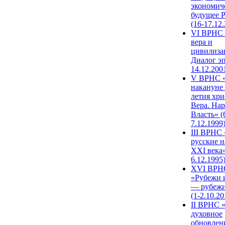
экономич
будущее 
(16-17.12
VI ВРНС 
вера и
цивилиза
Диалог эп
14.12.200
V ВРНС «
накануне 
летия хри
Вера. Нар
Власть» (
7.12.1999
III ВРНС 
русские н
XXI века»
6.12.1995
XVI ВРН
«Рубежи 
— рубежи
(1-2.10.20
II ВРНС 
духовное
обновлен