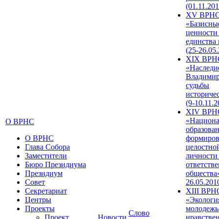
(01.11.201
XV ВРН
«Базисны
ценности
единства
(25-26.05.
XIX ВРН
«Наследи
Владимир
судьбы
историче
(9-10.11.2
XIV ВРН
«Национа
О ВРНС
образован
О ВРНС
формиров
Глава Собора
целостно
Заместители
личности
Бюро Президиума
ответств
Президиум
общества»
Совет
26.05.201
Секретариат
XIII ВРН
Центры
«Экологи
Проекты
молодежь
Слово
Проект
Новости
нравстве