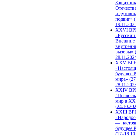
Защитни
Отечеств
и духовн
подвиг» (
19.11.202
XXVI В
«Русский
Внешние
внутренн
вызовы» (
28.11.202
XXV ВР
«Настоящ
будущее 
мира» (27
28.11.202
XXIV В
"Правосл
мир в XXI
(24.10.20
XXIII В
«Народос
— настоя
будущее 
(17–18.10