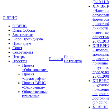
(9-10.11.2
XIV ВРН
«Национа
образован
О ВРНС
формиров
целостно
О ВРНС
личности
Глава Собора
ответств
Заместители
общества»
Бюро Президиума
26.05.201
Президиум
XIII ВРН
Совет
«Экологи
Секретариат
молодежь
Центры
Слово
Новости
нравстве
Проекты
Патриарха
причины 
Проект
и пути их
«Образование»
преодолен
Проект
23.05.200
«Демография»
XII ВРН
Проект ВРНС
«Будущие
«Экономика»
поколени
Общественные
национал
приемные
достояни
(20-22.02
XI ВРНС