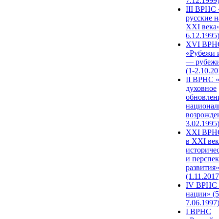
7.12.1999
III ВРНС 
русские н
XXI века»
6.12.1995
XVI ВРН
«Рубежи 
— рубежи
(1-2.10.20
II ВРНС 
духовное
обновлен
национал
возрожде
3.02.1995
XХI ВРНС
в XXI век
историче
и перспе
развития
(1.11.2017
IV ВРНС 
нации» (5
7.06.1997
I ВРНС