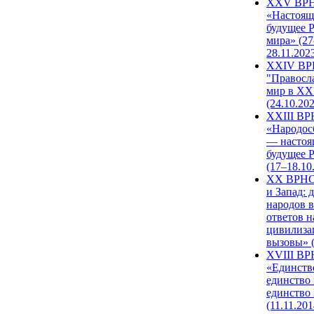
XXV ВР
«Настоящ
будущее 
мира» (27
28.11.202
XXIV В
"Правосл
мир в XXI
(24.10.20
XXIII В
«Народос
— настоя
будущее 
(17–18.10
XX ВРНС
и Запад: 
народов в
ответов н
цивилиза
вызовы» (
XVIII В
«Единств
единство 
единство
(11.11.201