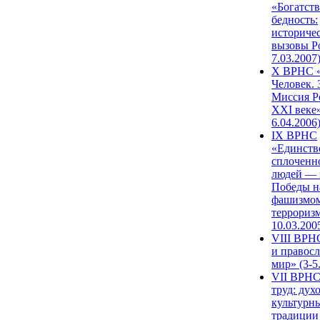
«Богатств
бедность:
историче
вызовы Ро
7.03.2007
X ВРНС «
Человек. 
Миссия Р
XXI веке»
6.04.2006
IX ВРНС
«Единств
сплоченн
людей — 
Победы н
фашизмом
терроризм
10.03.200
VIII ВРН
и правос
мир» (3-5
VII ВРНС
труд: дух
культурн
традиции