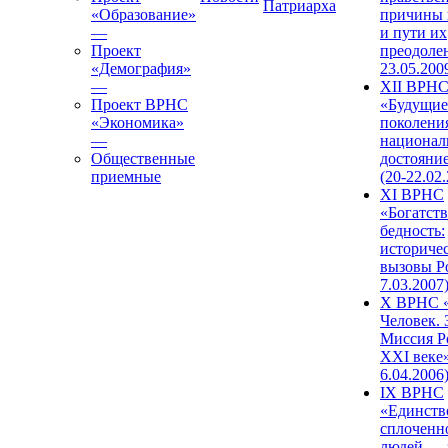
Патриарха
«Образование»
причины 
—
и пути их
Проект
преодолен
«Демография»
23.05.200
—
XII ВРН
Проект ВРНС
«Будущие
«Экономика»
поколени
—
национал
Общественные
достояни
приемные
(20-22.02
XI ВРНС
«Богатств
бедность:
историче
вызовы Ро
7.03.2007
X ВРНС «
Человек. 
Миссия Р
XXI веке»
6.04.2006
IX ВРНС
«Единств
сплоченн
людей — 