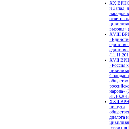
XX ВРНС
и Запад: 
народов в
ответов н
цивилиза
вызовы» (
XVIII В
«Единств
единство 
единство
(11.11.201
XVII ВР
«Россия к
цивилиза
Солидарн
общество
российск
народа» (
31.10.201
XXII ВРН
по пути
обществе
диалога и
цивилиза
развития