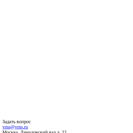
Задать вопрос
vrns@vrns.ru
Москва, Даниловский вал д. 22