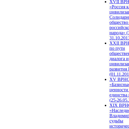
XVII ВР
«Россия к
цивилиза
Солидарн
общество
российск
народа» (
31.10.201
XXII ВРН
по пути
обществе
диалога и
цивилиза
развития
(01.11.201
XV ВРН
«Базисны
ценности
единства
(25-26.05.
XIX ВРН
«Наследи
Владимир
судьбы
историче