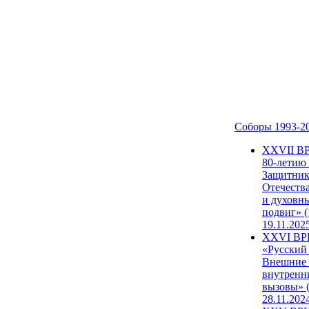
Соборы 1993-2
ХХVII В
80-летию
Защитни
Отечеств
и духовн
подвиг» (
19.11.202
XXVI В
«Русский
Внешние
внутренн
вызовы» (
28.11.202