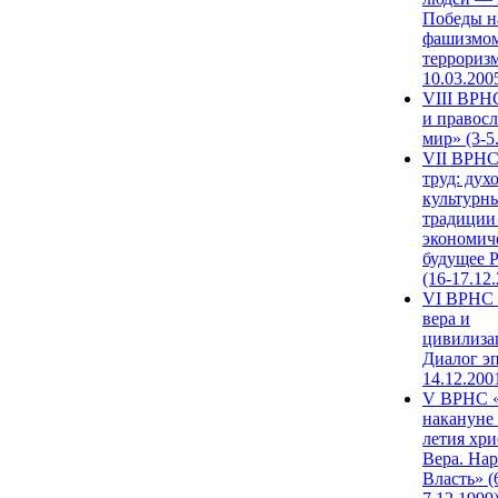
Победы н
фашизмом
терроризм
10.03.200
VIII ВРН
и правос
мир» (3-5
VII ВРНС
труд: дух
культурн
традиции
экономич
будущее 
(16-17.12
VI ВРНС 
вера и
цивилиза
Диалог эп
14.12.200
V ВРНС «
накануне 
летия хри
Вера. Нар
Власть» (