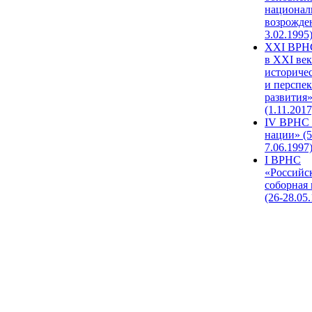
национал
возрожде
3.02.1995
XХI ВРНС
в XXI век
историче
и перспе
развития
(1.11.2017
IV ВРНС 
нации» (5
7.06.1997
I ВРНС
«Российс
соборная
(26-28.05