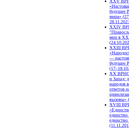
XXV ВР
«Настоящ
будущее 
мира» (27
28.11.202
XXIV В
"Правосл
мир в XXI
(24.10.20
XXIII В
«Народос
— настоя
будущее 
(17–18.10
XX ВРНС
и Запад: 
народов в
ответов н
цивилиза
вызовы» (
XVIII В
«Единств
единство 
единство
(11.11.201