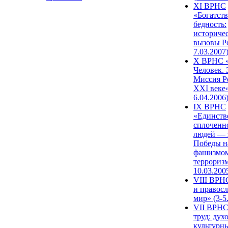
XI ВРНС
«Богатств
бедность:
историче
вызовы Ро
7.03.2007
X ВРНС «
Человек. 
Миссия Р
XXI веке»
6.04.2006
IX ВРНС
«Единств
сплоченн
людей — 
Победы н
фашизмом
терроризм
10.03.200
VIII ВРН
и правос
мир» (3-5
VII ВРНС
труд: дух
культурн