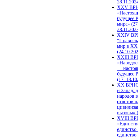
28.11.202
XXV ВР
«Настоящ
будущее 
мира» (27
28.11.202
XXIV В
"Правосл
мир в XXI
(24.10.20
XXIII В
«Народос
— настоя
будущее 
(17–18.10
XX ВРНС
и Запад: 
народов в
ответов н
цивилиза
вызовы» (
XVIII В
«Единств
единство 
единство