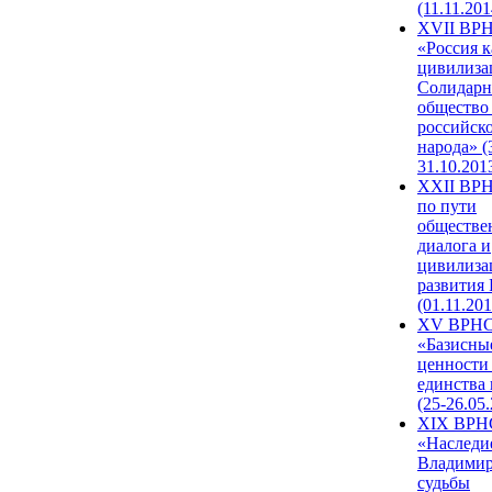
(11.11.201
XVII ВР
«Россия к
цивилиза
Солидарн
общество
российск
народа» (
31.10.201
XXII ВРН
по пути
обществе
диалога и
цивилиза
развития
(01.11.201
XV ВРН
«Базисны
ценности
единства
(25-26.05.
XIX ВРН
«Наследи
Владимир
судьбы