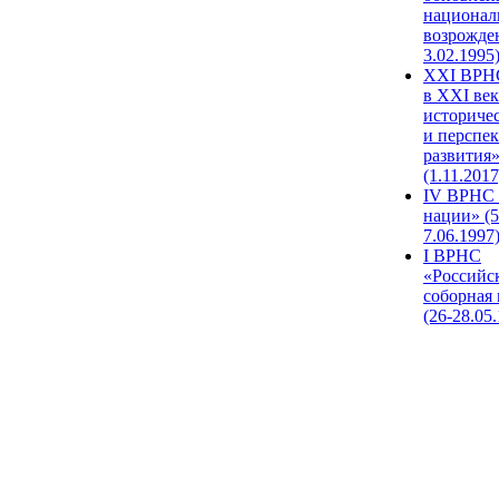
национал
возрожде
3.02.1995
XХI ВРНС
в XXI век
историче
и перспе
развития
(1.11.2017
IV ВРНС 
нации» (5
7.06.1997
I ВРНС
«Российс
соборная
(26-28.05