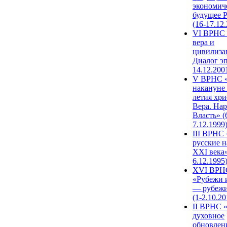
экономич
будущее 
(16-17.12
VI ВРНС 
вера и
цивилиза
Диалог эп
14.12.200
V ВРНС «
накануне 
летия хри
Вера. Нар
Власть» (
7.12.1999
III ВРНС 
русские н
XXI века»
6.12.1995
XVI ВРН
«Рубежи 
— рубежи
(1-2.10.20
II ВРНС 
духовное
обновлен