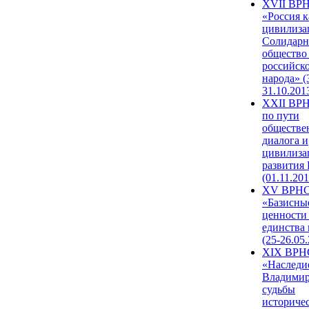
XVII ВР
«Россия к
цивилиза
Солидарн
общество
российск
народа» (
31.10.201
XXII ВРН
по пути
обществе
диалога и
цивилиза
развития
(01.11.201
XV ВРН
«Базисны
ценности
единства
(25-26.05.
XIX ВРН
«Наследи
Владимир
судьбы
историче