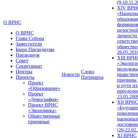
(9-10.11.2
XIV ВРН
«Национа
образован
О ВРНС
формиров
целостно
О ВРНС
личности
Глава Собора
ответств
Заместители
общества»
Бюро Президиума
26.05.201
Президиум
XIII ВРН
Совет
«Экологи
Секретариат
молодежь
Центры
Слово
Новости
нравстве
Проекты
Патриарха
причины 
Проект
и пути их
«Образование»
преодолен
Проект
23.05.200
«Демография»
XII ВРН
Проект ВРНС
«Будущие
«Экономика»
поколени
Общественные
национал
приемные
достояни
(20-22.02
XI ВРНС