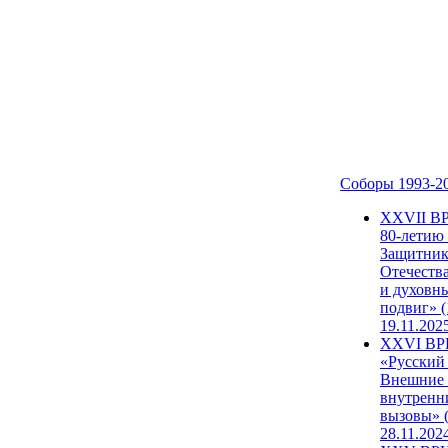
Соборы 1993-2
ХХVII В
80-летию
Защитни
Отечеств
и духовн
подвиг» (
19.11.202
XXVI В
«Русский
Внешние
внутренн
вызовы» (
28.11.202