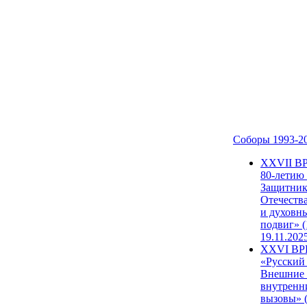
Соборы 1993-2
ХХVII В
80-летию
Защитни
Отечеств
и духовн
подвиг» (
19.11.202
XXVI В
«Русский
Внешние
внутренн
вызовы» (