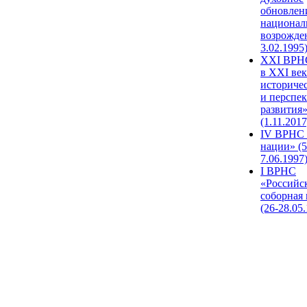
обновлен
национал
возрожде
3.02.1995
XХI ВРНС
в XXI век
историче
и перспе
развития
(1.11.2017
IV ВРНС 
нации» (5
7.06.1997
I ВРНС
«Российс
соборная
(26-28.05