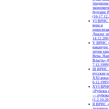
традиции
экономич
будущее 
(16-17.12
VI ВРНС 
вера и
цивилиза
Диалог эп
14.12.200
V ВРНС «
накануне 
летия хри
Вера. Нар
Власть» (
7.12.1999
III ВРНС 
русские н
XXI века»
6.12.1995
XVI ВРН
«Рубежи 
— рубежи
(1-2.10.20
II ВРНС 
духовное