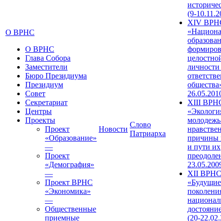
историче
(9-10.11.2
XIV ВРН
«Национа
О ВРНС
образован
О ВРНС
формиров
Глава Собора
целостно
Заместители
личности
Бюро Президиума
ответств
Президиум
общества»
Совет
26.05.201
Секретариат
XIII ВРН
Центры
«Экологи
Проекты
молодежь
Слово
Проект
Новости
нравстве
Патриарха
«Образование»
причины 
—
и пути их
Проект
преодолен
«Демография»
23.05.200
—
XII ВРН
Проект ВРНС
«Будущие
«Экономика»
поколени
—
национал
Общественные
достояни
приемные
(20-22.02