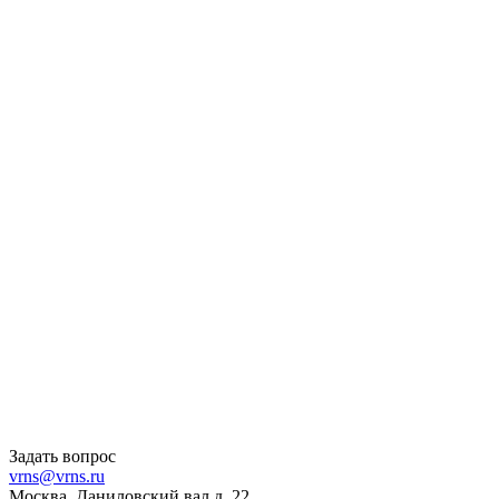
Задать вопрос
vrns@vrns.ru
Москва, Даниловский вал д. 22