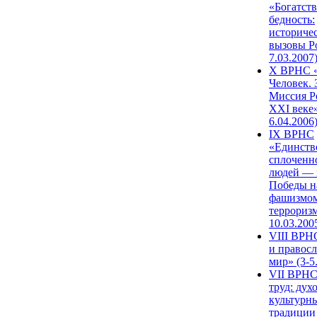
«Богатств
бедность:
историче
вызовы Ро
7.03.2007
X ВРНС «
Человек. 
Миссия Р
XXI веке»
6.04.2006
IX ВРНС
«Единств
сплоченн
людей — 
Победы н
фашизмом
терроризм
10.03.200
VIII ВРН
и правос
мир» (3-5
VII ВРНС
труд: дух
культурн
традиции