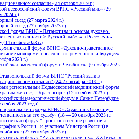
национальном согласии»(24 октября 2019 г.)
рой всероссийский форум ВРНС «Русский мир» (29
 2024 г.)
рный съезд (27 марта 2024 г.)
рный съезд (27 ноября 2023 г.)
ской форум ВРНС «Патриотизм и основы духовно-
вственных ценностей: Русский выбор» в Ростове-на-
 (14 ноября 2023 г.)
Архангельский форум ВРНС «Духовно-нравственное
питание молодежи: наследие, современность и будущее»
оября 2023 г.)
ский экономический форум в Челябинске (9 ноября 2023
 Ставропольский форум ВРНС “Русский язык в
национальном согласии” (24-25 октября 2019 г.)
вый региональный Подмосковный медицинский форум
раним жизнь», г. Красногорск (12 октября 2023 г.)
российский идеологический форум в Санкт-Петербурге
октября 2023 года)
тавропольский форум ВРНС «Служение Отечеству –
тственность за его судьбу» (18 — 20 октября 2023 г.)
российский форум "Пространственное развитие и
ография в России" (с участием Минстроя России) в
сибирске (23 сентября 2023 г.)
российский форум "Русский культурный код XXI века" в