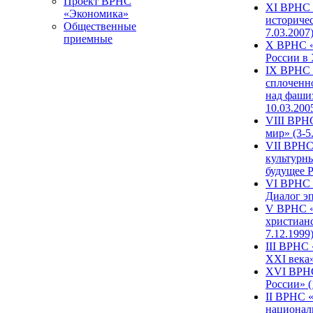
Проект ВРНС
XI ВРНС «
«Экономика»
историчес
Общественные
7.03.2007
приемные
X ВРНС «
России в 
IX ВРНС 
сплоченн
над фаши
10.03.200
VIII ВРН
мир» (3-5
VII ВРНС 
культурн
будущее Р
VI ВРНС «
Диалог эп
V ВРНС «
христианс
7.12.1999
III ВРНС 
XXI века»
XVI ВРНС
России» (
II ВРНС «
национал