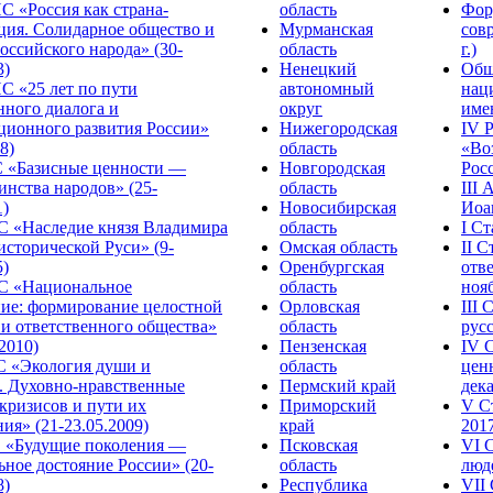
С «Россия как страна-
область
Фор
ция. Солидарное общество и
Мурманская
сов
оссийского народа» (30-
область
г.)
3)
Ненецкий
Общ
С «25 лет по пути
автономный
нац
нного диалога и
округ
име
ционного развития России»
Нижегородская
IV 
8)
область
«Во
«Базисные ценности —
Новгородская
Росс
инства народов» (25-
область
III
1)
Новосибирская
Иоа
 «Наследие князя Владимира
область
I С
исторической Руси» (9-
Омская область
II 
5)
Оренбургская
отве
С «Национальное
область
нояб
ние: формирование целостной
Орловская
III
 и ответственного общества»
область
русс
.2010)
Пензенская
IV 
С «Экология души и
область
цен
. Духовно-нравственные
Пермский край
дека
кризисов и пути их
Приморский
V С
ия» (21-23.05.2009)
край
2017
 «Будущие поколения —
Псковская
VI 
ное достояние России» (20-
область
люде
8)
Республика
VII