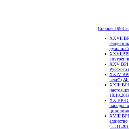
Соборы 1993-2
ХХVII ВР
Защитник
духовный 
XXVI ВРН
внутренни
XXV ВРНС
Русского 
XXIV ВРН
веке" (24
XXIII ВР
настоящее
18.10.201
XX ВРНС 
народов в
цивилиза
XVIII ВР
единство 
(11.11.201