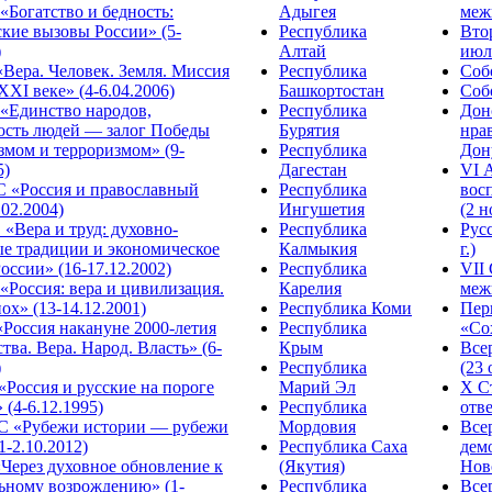
Богатство и бедность:
Адыгея
меж
кие вызовы России» (5-
Республика
Вто
)
Алтай
июля
Вера. Человек. Земля. Миссия
Республика
Собо
XXI веке» (4-6.04.2006)
Башкортостан
Собо
«Единство народов,
Республика
Дон
ость людей — залог Победы
Бурятия
нра
змом и терроризмом» (9-
Республика
Дону
5)
Дагестан
VI 
С «Россия и православный
Республика
вос
.02.2004)
Ингушетия
(2 н
«Вера и труд: духовно-
Республика
Рус
ые традиции и экономическое
Калмыкия
г.)
оссии» (16-17.12.2002)
Республика
VII
Россия: вера и цивилизация.
Карелия
меж
ох» (13-14.12.2001)
Республика Коми
Пер
Россия накануне 2000-летия
Республика
«Сох
тва. Вера. Народ. Власть» (6-
Крым
Все
)
Республика
(23 
«Россия и русские на пороге
Марий Эл
X С
 (4-6.12.1995)
Республика
отве
 «Рубежи истории — рубежи
Мордовия
Все
1-2.10.2012)
Республика Саха
дем
Через духовное обновление к
(Якутия)
Ново
ьному возрождению» (1-
Республика
Все