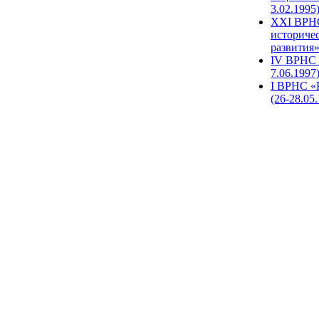
3.02.1995
XХI ВРНС
историче
развития»
IV ВРНС 
7.06.1997
I ВРНС «
(26-28.05