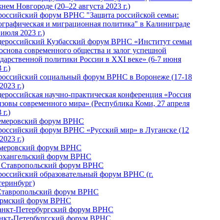
нем Новгороде (20–22 августа 2023 г.)
российский форум ВРНС "Защита российской семьи:
ографическая и миграционная политика" в Калиниграде
 июля 2023 г.)
ероссийский Кузбасский форум ВРНС «Институт семьи
 основа современного общества и залог успешной
ударственной политики России в ХХI веке» (6-7 июня
 г.)
российский социальный форум ВРНС в Воронеже (17-18
2023 г.)
ероссийская научно-практическая конференция «Россия
ызовы современного мира» (Республика Коми, 27 апреля
 г.)
Кемеровский форум ВРНС
российский форум ВРНС «Русский мир» в Луганске (12
2023 г.)
емеровский форум ВРНС
Архангельский форум ВРНС
I Ставропольский форум ВРНС
российский образовательный форум ВРНС (г.
теринбург)
Ставропольский форум ВРНС
ермский форум ВРНС
Санкт-Петербургский форум ВРНС
анкт-Петербургский форум ВРНС