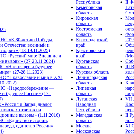
Республика
II 
Кемеровская
Тат
область
Смол
Кировская
Мол
область
веру
Костромская
октя
025
область
Фор
НС «К 80-летию Победы.
Краснодарский
2025
и Отечества: военный и
край
Общ
подвиг» (18-19.11.2025)
Красноярский
рел
С «Русский мир: Внешние и
край
(Мос
е вызовы» (27-28.11.2024)
Курганская
Собо
 «Настоящее и будущее
область
III
мира» (27-28.11.2023)
Курская область
язы
С "Православие и мир в XXI
Ленинградская
Росс
.10.2022)
область
Кал
НС «Народосбережение —
Липецкая
нар
 и будущее России» (17–
область
видо
9)
Луганская
VII
«Россия и Запад: диалог
Народная
Кро
 поисках ответов на
Республика
перс
ционные вызовы» (1.11.2016)
Магаданская
II 
НС «Единство истории,
область
нояб
народа, единство России»
Москва
ХI 
4)
Московская
Росс