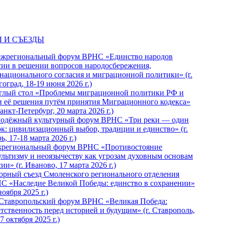
 И СЪЕЗДЫ
ежрегиональный форум ВРНС «Единство народов
сии в решении вопросов народосбережения,
национального согласия и миграционной политики» (г.
оград, 18-19 июня 2026 г.)
глый стол «Проблемы миграционной политики РФ и
и её решения путём принятия Миграционного кодекса»
Санкт-Петербург, 20 марта 2026 г.)
одёжный культурный форум ВРНС «Три реки — один
ок: цивилизационный выбор, традиции и единство» (г.
ь, 17-18 марта 2026 г.)
региональный форум ВРНС «Противостояние
ультизму и неоязычеству как угрозам духовным основам
ии» (г. Иваново, 17 марта 2026 г.)
орный съезд Смоленского регионального отделения
С «Наследие Великой Победы: единство в сохранении»
ноября 2025 г.)
 Ставропольский форум ВРНС «Великая Победа:
етственность перед историей и будущим» (г. Ставрополь,
7 октября 2025 г.)