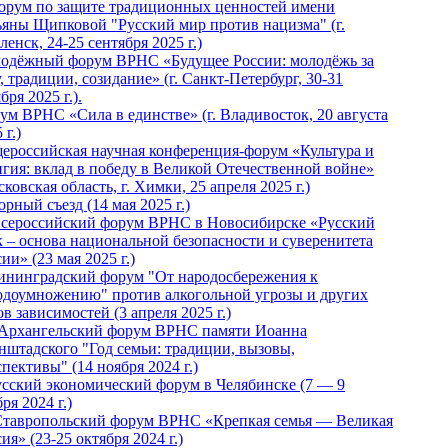
Форум по защите традиционных ценностей имени
ьяны Щипковой "Русский мир против нацизма" (г.
енск, 24-25 сентября 2025 г.)
одёжный форум ВРНС «Будущее России: молодёжь за
, традиции, созидание» (г. Санкт-Петербург, 30-31
бря 2025 г.).
ум ВРНС «Сила в единстве» (г. Владивосток, 20 августа
 г.)
ероссийская научная конференция-форум «Культура и
игия: вклад в победу в Великой Отечественной войне»
ковская область, г. Химки, 25 апреля 2025 г.)
рный съезд (14 мая 2025 г.)
 Всероссийский форум ВРНС в Новосибирске «Русский
к – основа национальной безопасности и суверенитета
ии» (23 мая 2025 г.)
ининградский форум "От народосбережения к
одоумножению" против алкогольной угрозы и других
в зависимостей (3 апреля 2025 г.)
 Архангельский форум ВРНС памяти Иоанна
нштадского "Год семьи: традиции, вызовы,
пективы" (14 ноября 2024 г.)
Русский экономический форум в Челябинске (7 — 9
ря 2024 г.)
Ставропольский форум ВРНС «Крепкая семья — Великая
ия» (23-25 октября 2024 г.)