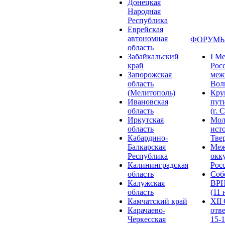
Донецкая
Народная
Республика
Еврейская
автономная
ФОРУМЫ
область
Забайкальский
I М
край
Рос
Запорожская
меж
область
Волг
(Мелитополь)
Кру
Ивановская
пут
область
(г. 
Иркутская
Мол
область
ист
Кабардино-
Твер
Балкарская
Меж
Республика
окк
Калининградская
Росс
область
Соб
Калужская
ВРН
область
(11 
Камчатский край
XII
Карачаево-
отв
Черкесская
15-1