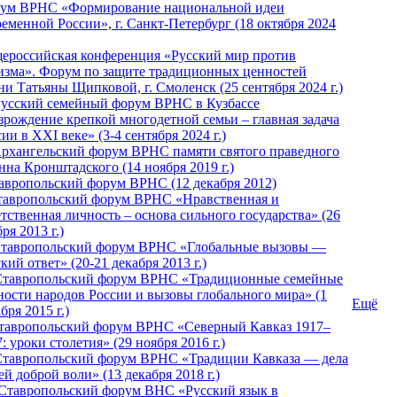
ум ВРНС «Формирование национальной идеи
ременной России», г. Санкт-Петербург (18 октября 2024
ероссийская конференция «Русский мир против
изма». Форум по защите традиционных ценностей
ни Татьяны Щипковой, г. Смоленск (25 сентября 2024 г.)
Русский семейный форум ВРНС в Кузбассе
зрождение крепкой многодетной семьи – главная задача
ии в XXI веке» (3-4 сентября 2024 г.)
 Архангельский форум ВРНС памяти святого праведного
нна Кронштадского (14 ноября 2019 г.)
тавропольский форум ВРНС (12 декабря 2012)
Ставропольский форум ВРНС «Нравственная и
тственная личность – основа сильного государства» (26
ря 2013 г.)
 Ставропольский форум ВРНС «Глобальные вызовы —
кий ответ» (20-21 декабря 2013 г.)
Ставропольский форум ВРНС «Традиционные семейные
ности народов России и вызовы глобального мира» (1
Ещё
бря 2015 г.)
тавропольский форум ВРНС «Северный Кавказ 1917–
: уроки столетия» (29 ноября 2016 г.)
Ставропольский форум ВРНС «Традиции Кавказа — дела
й доброй воли» (13 декабря 2018 г.)
 Ставропольский форум ВHС «Русский язык в