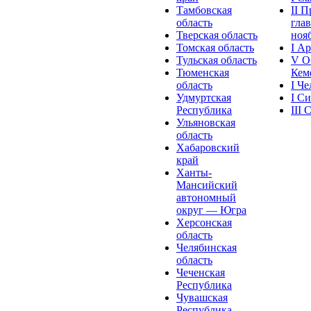
Тамбовская
II 
область
глав
Тверская область
нояб
Томская область
I А
Тульская область
V О
Тюменская
Кеме
область
I Ч
Удмуртская
I С
Республика
III
Ульяновская
область
Хабаровский
край
Ханты-
Мансийский
автономный
округ — Югра
Херсонская
область
Челябинская
область
Чеченская
Республика
Чувашская
Рeспублика