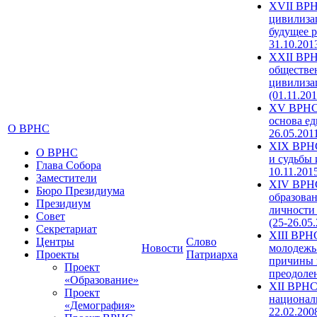
XVII ВРН
цивилиза
будущее р
31.10.201
XXII ВРН
обществе
цивилиза
(01.11.201
XV ВРНС 
основа ед
О ВРНС
26.05.201
XIX ВРНС
О ВРНС
и судьбы 
Глава Собора
10.11.201
Заместители
XIV ВРН
Бюро Президиума
образова
Президиум
личности
Совет
(25-26.05
Секретариат
XIII ВРН
Центры
Слово
Новости
молодежь
Проекты
Патриарха
причины 
Проект
преодолен
«Образование»
XII ВРНС
Проект
националь
«Демография»
22.02.200