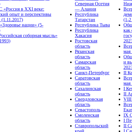
)
Северная Осетия
Ниж
 «Россия в XXI веке:
— Алания
Все
ский опыт и перспективы
Республика
дем
 (1.11.2017)
Татарстан
(1-2
«Здоровье нации» (5-
Республика Тыва
Общ
)
Республика
как
Российская соборная мысль»
Хакасия
гос
.1993)
Ростовская
2023
область
Все
Рязанская
мая 
область
Общ
Самарская
и в
область
2023
Санкт-Петербург
II 
Саратовская
Все
область
мая 
Сахалинская
I К
область
II 
Свердловская
VII
область
Все
Севастополь
Ека
Смоленская
IX 
область
I П
Ставропольский
II 
край
I С