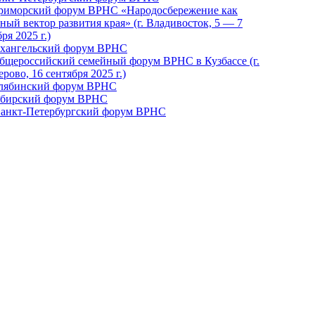
Приморский форум ВРНС «Народосбережение как
ный вектор развития края» (г. Владивосток, 5 — 7
ря 2025 г.)
рхангельский форум ВРНС
бщероссийский семейный форум ВРНС в Кузбассе (г.
рово, 16 сентября 2025 г.)
елябинский форум ВРНС
ибирский форум ВРНС
 Санкт-Петербургский форум ВРНС