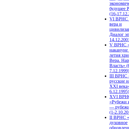
экономич
будущее 
(16-17.12
VI ВРНС 
вера и
цивилиза
Диалог эп
14.12.200
V ВРНС «
накануне 
летия хри
Вера. Нар
Власть» (
7.12.1999
III ВРНС 
русские н
XXI века»
6.12.1995
XVI ВРН
«Рубежи 
— рубежи
(1-2.10.20
II ВРНС 
духовное
обновлен