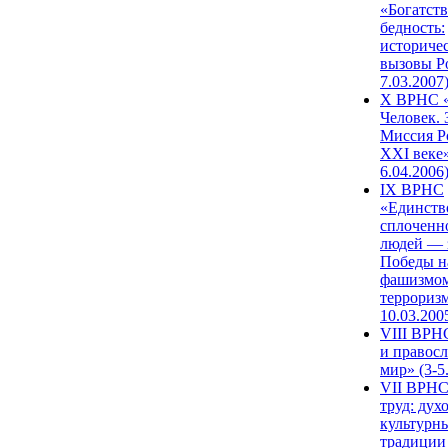
«Богатств
бедность:
историче
вызовы Ро
7.03.2007
X ВРНС «
Человек. 
Миссия Р
XXI веке»
6.04.2006
IX ВРНС
«Единств
сплоченн
людей — 
Победы н
фашизмом
терроризм
10.03.200
VIII ВРН
и правос
мир» (3-5
VII ВРНС
труд: дух
культурн
традиции