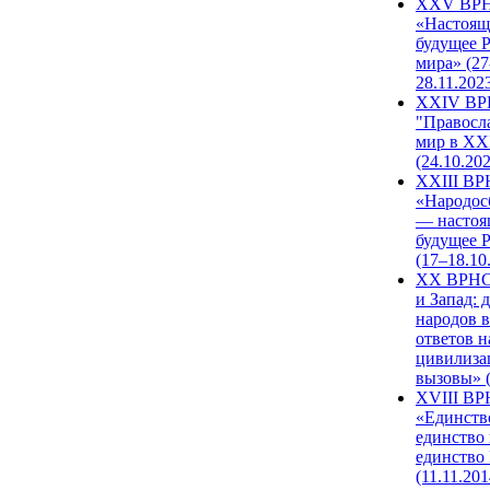
XXV ВР
«Настоящ
будущее 
мира» (27
28.11.202
XXIV В
"Правосл
мир в XXI
(24.10.20
XXIII В
«Народос
— настоя
будущее 
(17–18.10
XX ВРНС
и Запад: 
народов в
ответов н
цивилиза
вызовы» (
XVIII В
«Единств
единство 
единство
(11.11.201