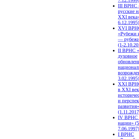
7.12.1999
III ВРНС 
русские н
XXI века»
6.12.1995
XVI ВРН
«Рубежи 
— рубежи
(1-2.10.20
II ВРНС 
духовное
обновлен
национал
возрожде
3.02.1995
XХI ВРНС
в XXI век
историче
и перспе
развития
(1.11.2017
IV ВРНС 
нации» (5
7.06.1997
I ВРНС