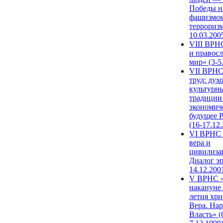
Победы н
фашизмом
терроризм
10.03.200
VIII ВРН
и правос
мир» (3-5
VII ВРНС
труд: дух
культурн
традиции
экономич
будущее 
(16-17.12
VI ВРНС 
вера и
цивилиза
Диалог эп
14.12.200
V ВРНС «
накануне 
летия хри
Вера. Нар
Власть» (