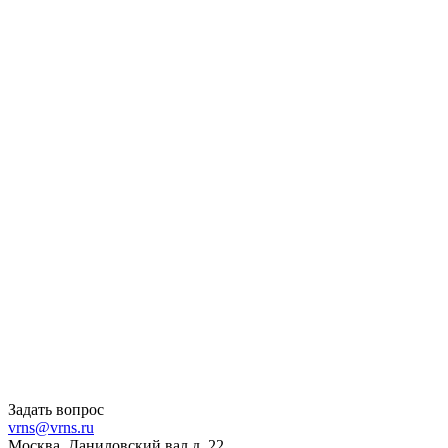
Задать вопрос
vrns@vrns.ru
Москва, Даниловский вал д. 22