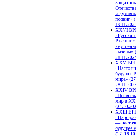
Защитни
Отечеств
и духовн
подвиг» (
19.11.202
XXVI В
«Русский
Внешние
внутренн
вызовы» (
28.11.202
XXV ВР
«Настоящ
будущее 
мира» (27
28.11.202
XXIV В
"Правосл
мир в XXI
(24.10.20
XXIII В
«Народос
— настоя
будущее 
(17–18.10