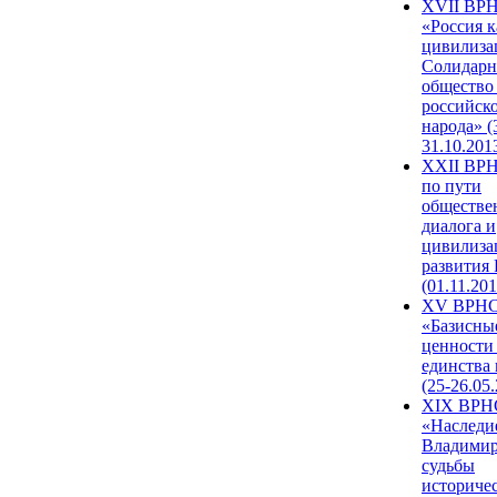
XVII ВР
«Россия к
цивилиза
Солидарн
общество
российск
народа» (
31.10.201
XXII ВРН
по пути
обществе
диалога и
цивилиза
развития
(01.11.201
XV ВРН
«Базисны
ценности
единства
(25-26.05.
XIX ВРН
«Наследи
Владимир
судьбы
историче