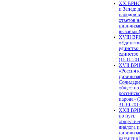
XX ВРНС
и Запад: 
народов в
ответов н
цивилиза
вызовы» (
XVIII В
«Единств
единство 
единство
(11.11.201
XVII ВР
«Россия к
цивилиза
Солидарн
общество
российск
народа» (
31.10.201
XXII ВРН
по пути
обществе
диалога и
цивилиза
развития