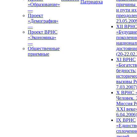
Патриарха
«Образование»
причины 
—
и пути их
Проект
преодолен
«Демография»
23.05.200
—
XII ВРН
Проект ВРНС
«Будущие
«Экономика»
поколени
—
национал
Общественные
достояни
приемные
(20-22.02
XI ВРНС
«Богатств
бедность:
историче
вызовы Ро
7.03.2007
X ВРНС «
Человек. 
Миссия Р
XXI веке»
6.04.2006
IX ВРНС
«Единств
сплоченн
людей — 