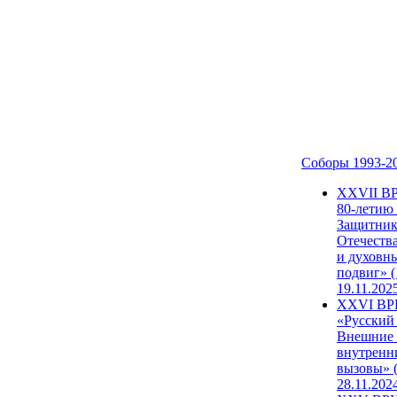
Соборы 1993-2
ХХVII В
80-летию
Защитни
Отечеств
и духовн
подвиг» (
19.11.202
XXVI В
«Русский
Внешние
внутренн
вызовы» (
28.11.202