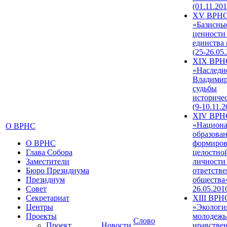
(01.11.201
XV ВРН
«Базисны
ценности
единства
(25-26.05.
XIX ВРН
«Наследи
Владимир
судьбы
историче
(9-10.11.2
XIV ВРН
«Национа
О ВРНС
образован
О ВРНС
формиров
Глава Собора
целостно
Заместители
личности
Бюро Президиума
ответств
Президиум
общества»
Совет
26.05.201
Секретариат
XIII ВРН
Центры
«Экологи
Проекты
молодежь
Слово
Проект
Новости
нравстве