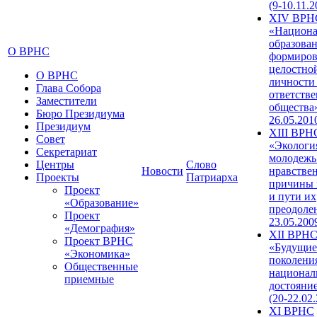
(9-10.11.2
XIV ВРН
«Национа
образован
О ВРНС
формиров
целостно
О ВРНС
личности
Глава Собора
ответств
Заместители
общества»
Бюро Президиума
26.05.201
Президиум
XIII ВРН
Совет
«Экологи
Секретариат
молодежь
Центры
Слово
Новости
нравстве
Проекты
Патриарха
причины 
Проект
и пути их
«Образование»
преодолен
Проект
23.05.200
«Демография»
XII ВРН
Проект ВРНС
«Будущие
«Экономика»
поколени
Общественные
национал
приемные
достояни
(20-22.02
XI ВРНС