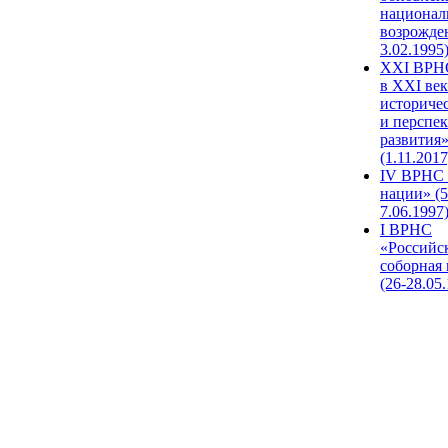
национал
возрожде
3.02.1995
XХI ВРНС
в XXI век
историче
и перспе
развития
(1.11.2017
IV ВРНС 
нации» (5
7.06.1997
I ВРНС
«Российс
соборная
(26-28.05