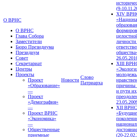
историче
(9-10.11.2
XIV ВРН
«Национа
О ВРНС
образован
О ВРНС
формиров
Глава Собора
целостно
Заместители
личности
Бюро Президиума
ответств
Президиум
общества»
Совет
26.05.201
Секретариат
XIII ВРН
Центры
«Экологи
Проекты
молодежь
Слово
Проект
Новости
нравстве
Патриарха
«Образование»
причины 
—
и пути их
Проект
преодолен
«Демография»
23.05.200
—
XII ВРН
Проект ВРНС
«Будущие
«Экономика»
поколени
—
национал
Общественные
достояни
приемные
(20-22.02