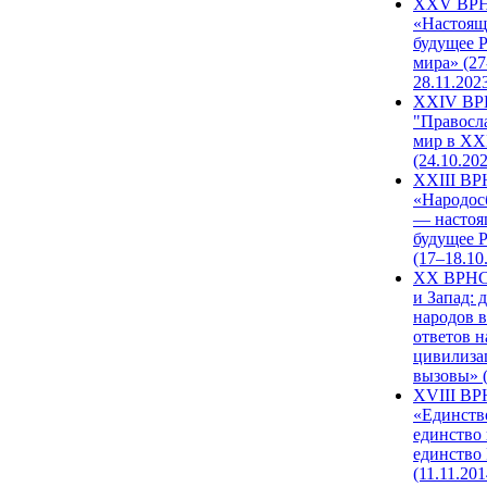
XXV ВР
«Настоящ
будущее 
мира» (27
28.11.202
XXIV В
"Правосл
мир в XXI
(24.10.20
XXIII В
«Народос
— настоя
будущее 
(17–18.10
XX ВРНС
и Запад: 
народов в
ответов н
цивилиза
вызовы» (
XVIII В
«Единств
единство 
единство
(11.11.201