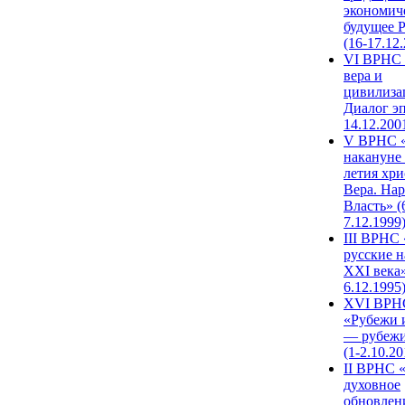
экономич
будущее 
(16-17.12
VI ВРНС 
вера и
цивилиза
Диалог эп
14.12.200
V ВРНС «
накануне 
летия хри
Вера. Нар
Власть» (
7.12.1999
III ВРНС 
русские н
XXI века»
6.12.1995
XVI ВРН
«Рубежи 
— рубежи
(1-2.10.20
II ВРНС 
духовное
обновлен