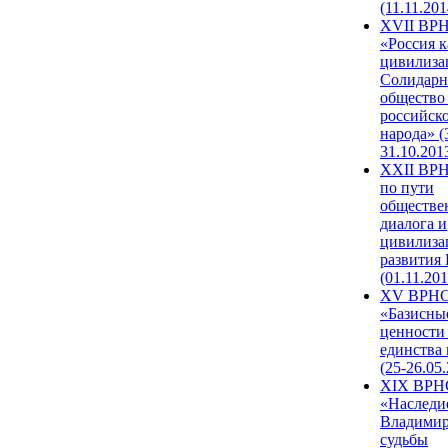
(11.11.201
XVII ВР
«Россия к
цивилиза
Солидарн
общество
российск
народа» (
31.10.201
XXII ВРН
по пути
обществе
диалога и
цивилиза
развития
(01.11.201
XV ВРН
«Базисны
ценности
единства
(25-26.05.
XIX ВРН
«Наследи
Владимир
судьбы