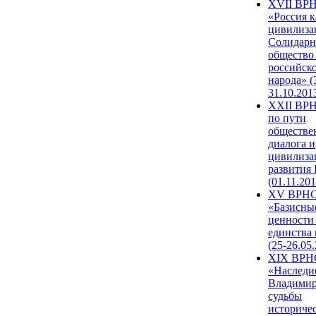
XVII ВР
«Россия к
цивилиза
Солидарн
общество
российск
народа» (
31.10.201
XXII ВРН
по пути
обществе
диалога и
цивилиза
развития
(01.11.201
XV ВРН
«Базисны
ценности
единства
(25-26.05.
XIX ВРН
«Наследи
Владимир
судьбы
историче