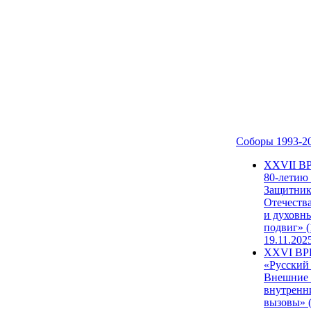
Соборы 1993-2
ХХVII В
80-летию
Защитни
Отечеств
и духовн
подвиг» (
19.11.202
XXVI В
«Русский
Внешние
внутренн
вызовы» (