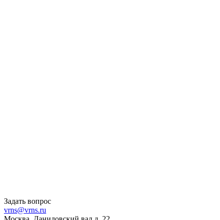
Задать вопрос
vrns@vrns.ru
Москва, Даниловский вал д. 22