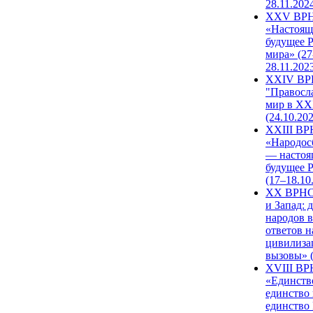
28.11.202
XXV ВР
«Настоящ
будущее 
мира» (27
28.11.202
XXIV В
"Правосл
мир в XXI
(24.10.20
XXIII В
«Народос
— настоя
будущее 
(17–18.10
XX ВРНС
и Запад: 
народов в
ответов н
цивилиза
вызовы» (
XVIII В
«Единств
единство 
единство