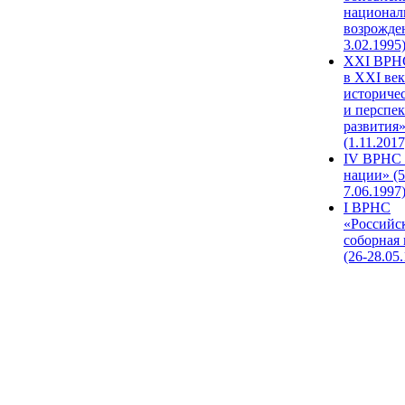
национал
возрожде
3.02.1995
XХI ВРНС
в XXI век
историче
и перспе
развития
(1.11.2017
IV ВРНС 
нации» (5
7.06.1997
I ВРНС
«Российс
соборная
(26-28.05