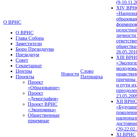
(9-10.11.2
XIV ВРН
«Национа
образован
О ВРНС
формиров
целостно
О ВРНС
личности
Глава Собора
ответств
Заместители
общества»
Бюро Президиума
26.05.201
Президиум
XIII ВРН
Совет
«Экологи
Секретариат
молодежь
Центры
Слово
Новости
нравстве
Проекты
Патриарха
причины 
Проект
и пути их
«Образование»
преодолен
Проект
23.05.200
«Демография»
XII ВРН
Проект ВРНС
«Будущие
«Экономика»
поколени
Общественные
национал
приемные
достояни
(20-22.02
XI ВРНС