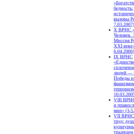
«Богатств
бедность:
историче
вызовы Ро
7.03.2007
X ВРНС «
Человек. 
Миссия Р
XXI веке»
6.04.2006
IX ВРНС
«Единств
сплоченн
людей — 
Победы н
фашизмом
терроризм
10.03.200
VIII ВРН
и правос
мир» (3-5
VII ВРНС
труд: дух
культурн
традиции