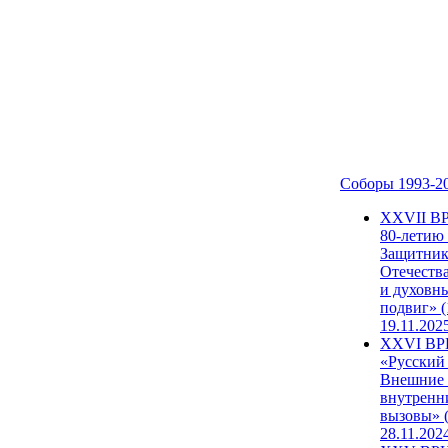
Соборы 1993-2
ХХVII В
80-летию
Защитни
Отечеств
и духовн
подвиг» (
19.11.202
XXVI В
«Русский
Внешние
внутренн
вызовы» (
28.11.202