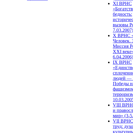
XI ВРНС
«Богатств
бедность:
историче
вызовы Ро
7.03.2007
X ВРНС «
Человек. 
Миссия Р
XXI веке»
6.04.2006
IX ВРНС
«Единств
сплоченн
людей — 
Победы н
фашизмом
терроризм
10.03.200
VIII ВРН
и правос
мир» (3-5
VII ВРНС
труд: дух
культурн