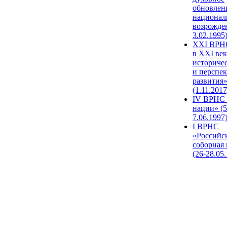
обновлен
национал
возрожде
3.02.1995
XХI ВРНС
в XXI век
историче
и перспе
развития
(1.11.2017
IV ВРНС 
нации» (5
7.06.1997
I ВРНС
«Российс
соборная
(26-28.05