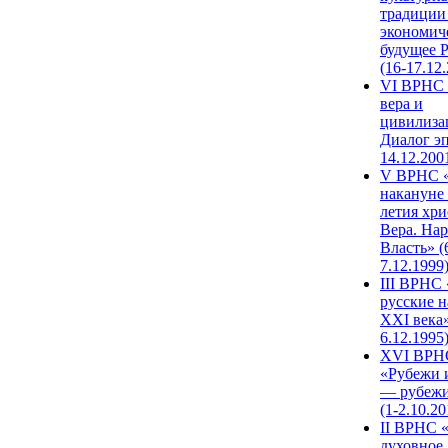
традиции
экономич
будущее 
(16-17.12
VI ВРНС 
вера и
цивилиза
Диалог эп
14.12.200
V ВРНС «
накануне 
летия хри
Вера. Нар
Власть» (
7.12.1999
III ВРНС 
русские н
XXI века»
6.12.1995
XVI ВРН
«Рубежи 
— рубежи
(1-2.10.20
II ВРНС 
духовное