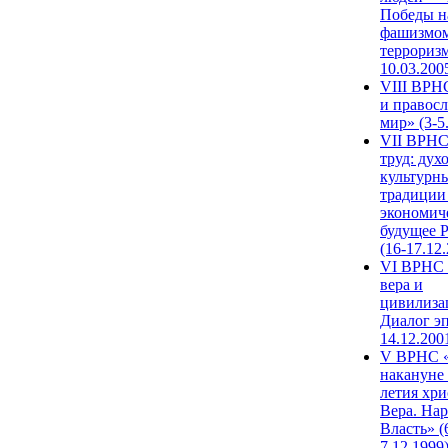
Победы н
фашизмом
терроризм
10.03.200
VIII ВРН
и правос
мир» (3-5
VII ВРНС
труд: дух
культурн
традиции
экономич
будущее 
(16-17.12
VI ВРНС 
вера и
цивилиза
Диалог эп
14.12.200
V ВРНС «
накануне 
летия хри
Вера. Нар
Власть» (
7.12.1999