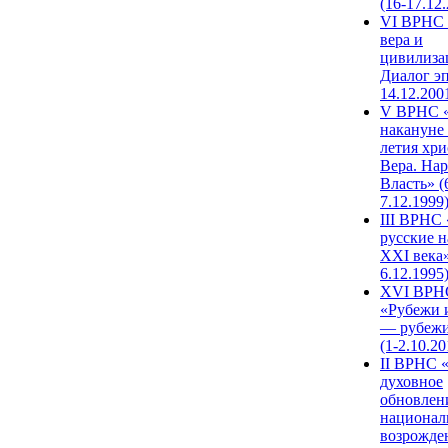
(16-17.12
VI ВРНС 
вера и
цивилиза
Диалог эп
14.12.200
V ВРНС «
накануне 
летия хри
Вера. Нар
Власть» (
7.12.1999
III ВРНС 
русские н
XXI века»
6.12.1995
XVI ВРН
«Рубежи 
— рубежи
(1-2.10.20
II ВРНС 
духовное
обновлен
национал
возрожде