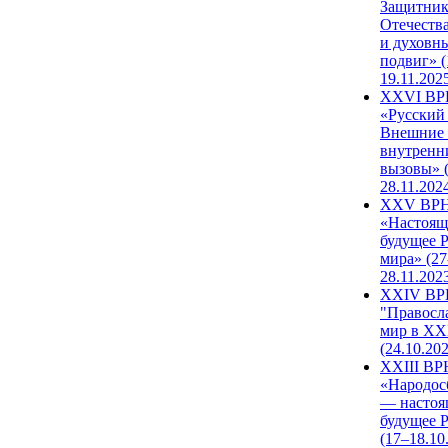
Защитни
Отечеств
и духовн
подвиг» (
19.11.202
XXVI В
«Русский
Внешние
внутренн
вызовы» (
28.11.202
XXV ВР
«Настоящ
будущее 
мира» (27
28.11.202
XXIV В
"Правосл
мир в XXI
(24.10.20
XXIII В
«Народос
— настоя
будущее 
(17–18.10