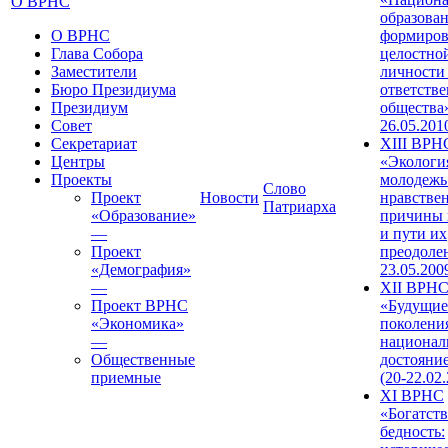
О ВРНС
образован
О ВРНС
формиров
Глава Собора
целостно
Заместители
личности
Бюро Президиума
ответств
Президиум
общества»
Совет
26.05.201
Секретариат
XIII ВРН
Центры
«Экологи
Проекты
молодежь
Слово
Проект
Новости
нравстве
Патриарха
«Образование»
причины 
—
и пути их
Проект
преодолен
«Демография»
23.05.200
—
XII ВРН
Проект ВРНС
«Будущие
«Экономика»
поколени
—
национал
Общественные
достояни
приемные
(20-22.02
XI ВРНС
«Богатств
бедность: