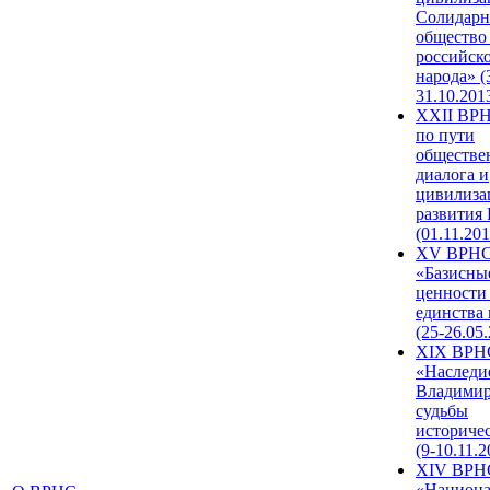
Солидарн
общество
российск
народа» (
31.10.201
XXII ВРН
по пути
обществе
диалога и
цивилиза
развития
(01.11.201
XV ВРН
«Базисны
ценности
единства
(25-26.05.
XIX ВРН
«Наследи
Владимир
судьбы
историче
(9-10.11.2
XIV ВРН
«Национа