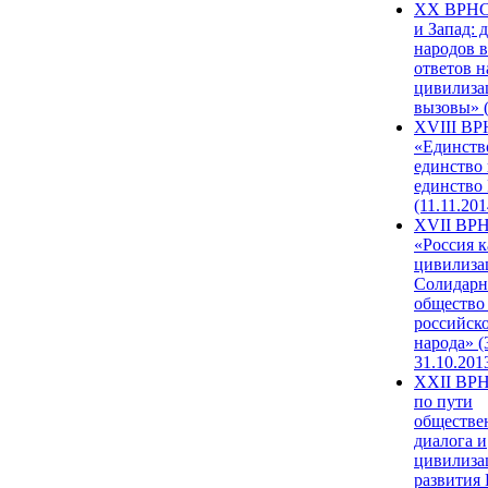
XX ВРНС
и Запад: 
народов в
ответов н
цивилиза
вызовы» (
XVIII В
«Единств
единство 
единство
(11.11.201
XVII ВР
«Россия к
цивилиза
Солидарн
общество
российск
народа» (
31.10.201
XXII ВРН
по пути
обществе
диалога и
цивилиза
развития