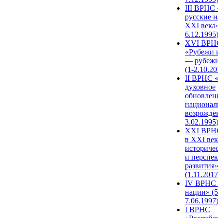
III ВРНС 
русские н
XXI века»
6.12.1995
XVI ВРН
«Рубежи 
— рубежи
(1-2.10.20
II ВРНС 
духовное
обновлен
национал
возрожде
3.02.1995
XХI ВРНС
в XXI век
историче
и перспе
развития
(1.11.2017
IV ВРНС 
нации» (5
7.06.1997
I ВРНС