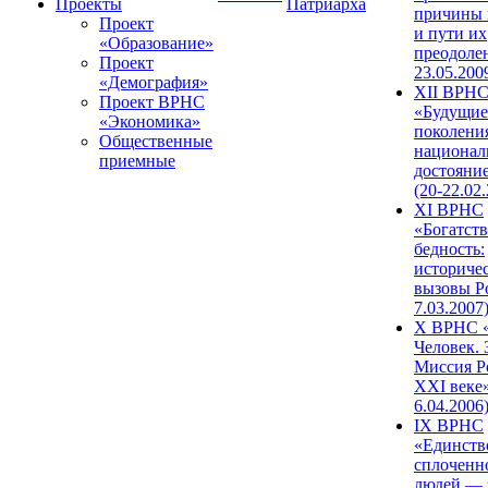
Проекты
Патриарха
причины 
Проект
и пути их
«Образование»
преодолен
Проект
23.05.200
«Демография»
XII ВРН
Проект ВРНС
«Будущие
«Экономика»
поколени
Общественные
национал
приемные
достояни
(20-22.02
XI ВРНС
«Богатств
бедность:
историче
вызовы Ро
7.03.2007
X ВРНС «
Человек. 
Миссия Р
XXI веке»
6.04.2006
IX ВРНС
«Единств
сплоченн
людей — 