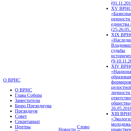
(01.11.201
XV ВРН
«Базисны
ценности
единства
(25-26.05.
XIX ВРН
«Наследи
Владимир
судьбы
историче
(9-10.11.2
XIV ВРН
«Национа
образован
О ВРНС
формиров
целостно
О ВРНС
личности
Глава Собора
ответств
Заместители
общества»
Бюро Президиума
26.05.201
Президиум
XIII ВРН
Совет
«Экологи
Секретариат
молодежь
Центры
Слово
Новости
нравстве