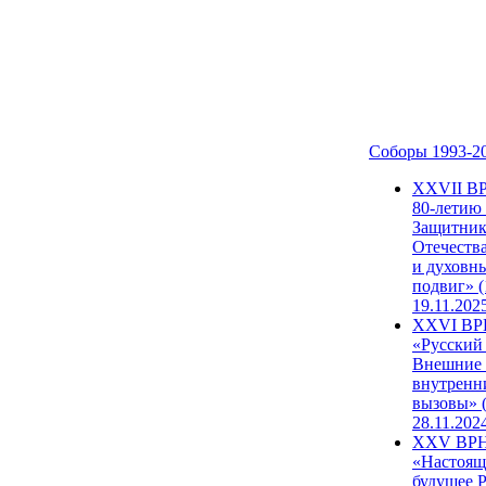
Соборы 1993-2
ХХVII В
80-летию
Защитни
Отечеств
и духовн
подвиг» (
19.11.202
XXVI В
«Русский
Внешние
внутренн
вызовы» (
28.11.202
XXV ВР
«Настоящ
будущее 