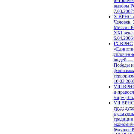
историче
вызовы Ро
7.03.2007
X ВРНС «
Человек. 
Миссия Р
XXI веке»
6.04.2006
IX ВРНС
«Единств
сплоченн
людей — 
Победы н
фашизмом
терроризм
10.03.200
VIII ВРН
и правос
мир» (3-5
VII ВРНС
труд: дух
культурн
традиции
экономич
будущее 