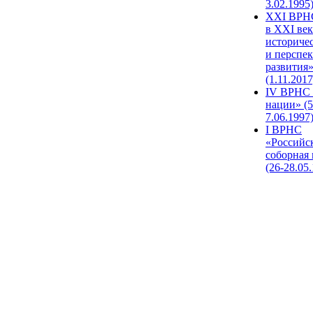
3.02.1995
XХI ВРНС
в XXI век
историче
и перспе
развития
(1.11.2017
IV ВРНС 
нации» (5
7.06.1997
I ВРНС
«Российс
соборная
(26-28.05