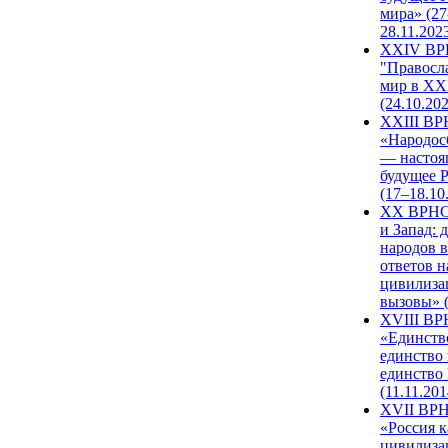
мира» (27
28.11.202
XXIV В
"Правосл
мир в XXI
(24.10.20
XXIII В
«Народос
— настоя
будущее 
(17–18.10
XX ВРНС
и Запад: 
народов в
ответов н
цивилиза
вызовы» (
XVIII В
«Единств
единство 
единство
(11.11.201
XVII ВР
«Россия к
цивилиза