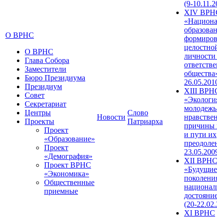
(9-10.11.2
XIV ВРН
«Национа
образован
О ВРНС
формиров
целостно
О ВРНС
личности
Глава Собора
ответств
Заместители
общества»
Бюро Президиума
26.05.201
Президиум
XIII ВРН
Совет
«Экологи
Секретариат
молодежь
Центры
Слово
Новости
нравстве
Проекты
Патриарха
причины 
Проект
и пути их
«Образование»
преодолен
Проект
23.05.200
«Демография»
XII ВРН
Проект ВРНС
«Будущие
«Экономика»
поколени
Общественные
национал
приемные
достояни
(20-22.02
XI ВРНС