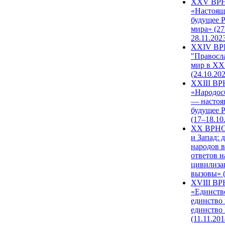
XXV ВР
«Настоящ
будущее 
мира» (27
28.11.202
XXIV В
"Правосл
мир в XXI
(24.10.20
XXIII В
«Народос
— настоя
будущее 
(17–18.10
XX ВРНС
и Запад: 
народов в
ответов н
цивилиза
вызовы» (
XVIII В
«Единств
единство 
единство
(11.11.201