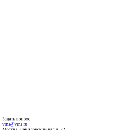
Задать вопрос
vrns@vrns.ru
Москва, Даниловский вал д. 22