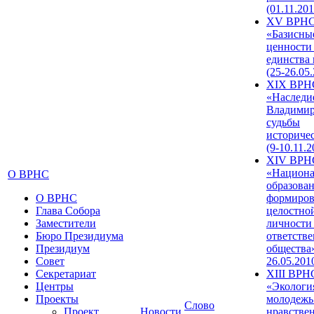
(01.11.201
XV ВРН
«Базисны
ценности
единства
(25-26.05.
XIX ВРН
«Наследи
Владимир
судьбы
историче
(9-10.11.2
XIV ВРН
«Национа
О ВРНС
образован
О ВРНС
формиров
Глава Собора
целостно
Заместители
личности
Бюро Президиума
ответств
Президиум
общества»
Совет
26.05.201
Секретариат
XIII ВРН
Центры
«Экологи
Проекты
молодежь
Слово
Проект
Новости
нравстве