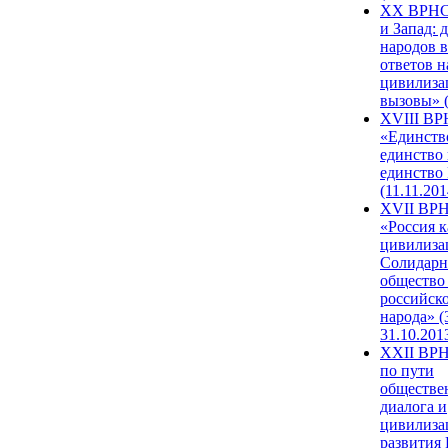
XX ВРНС
и Запад: 
народов в
ответов н
цивилиза
вызовы» (
XVIII В
«Единств
единство 
единство
(11.11.201
XVII ВР
«Россия к
цивилиза
Солидарн
общество
российск
народа» (
31.10.201
XXII ВРН
по пути
обществе
диалога и
цивилиза
развития