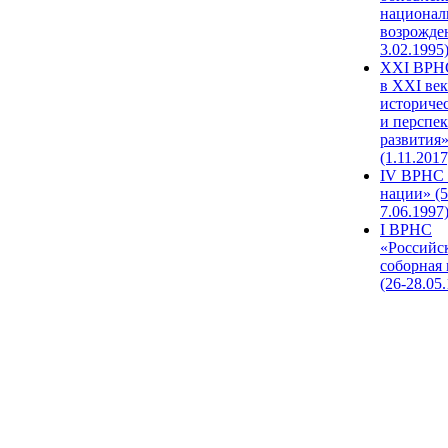
национал
возрожде
3.02.1995
XХI ВРНС
в XXI век
историче
и перспе
развития
(1.11.2017
IV ВРНС 
нации» (5
7.06.1997
I ВРНС
«Российс
соборная
(26-28.05