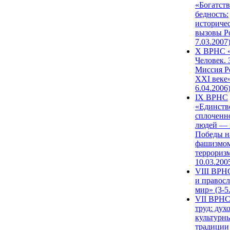
«Богатств
бедность:
историче
вызовы Ро
7.03.2007
X ВРНС «
Человек. 
Миссия Р
XXI веке»
6.04.2006
IX ВРНС
«Единств
сплоченн
людей — 
Победы н
фашизмом
терроризм
10.03.200
VIII ВРН
и правос
мир» (3-5
VII ВРНС
труд: дух
культурн
традиции