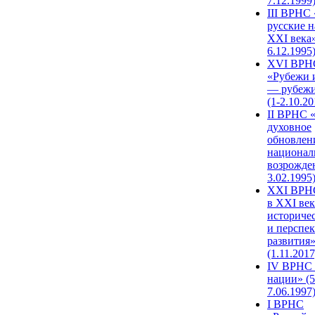
7.12.1999
III ВРНС 
русские н
XXI века»
6.12.1995
XVI ВРН
«Рубежи 
— рубежи
(1-2.10.20
II ВРНС 
духовное
обновлен
национал
возрожде
3.02.1995
XХI ВРНС
в XXI век
историче
и перспе
развития
(1.11.2017
IV ВРНС 
нации» (5
7.06.1997
I ВРНС