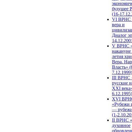
экономич
будущее 
(16-17.12
VI ВРНС 
вера и
цивилиза
Диалог эп
14.12.200
V ВРНС «
накануне 
летия хри
Вера. Нар
Власть» (
7.12.1999
III ВРНС 
русские н
XXI века»
6.12.1995
XVI ВРН
«Рубежи 
— рубежи
(1-2.10.20
II ВРНС 
духовное
обновлен