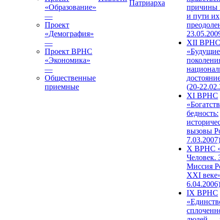
Патриарха
«Образование»
причины 
—
и пути их
Проект
преодолен
«Демография»
23.05.200
—
XII ВРН
Проект ВРНС
«Будущие
«Экономика»
поколени
—
национал
Общественные
достояни
приемные
(20-22.02
XI ВРНС
«Богатств
бедность:
историче
вызовы Ро
7.03.2007
X ВРНС «
Человек. 
Миссия Р
XXI веке»
6.04.2006
IX ВРНС
«Единств
сплоченн
людей — 