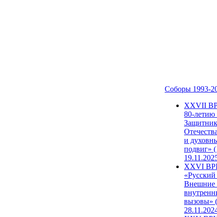
Соборы 1993-2
ХХVII В
80-летию
Защитни
Отечеств
и духовн
подвиг» (
19.11.202
XXVI В
«Русский
Внешние
внутренн
вызовы» (
28.11.202