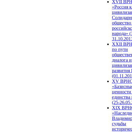
XVII ВР
«Россия к
цивилиза
Солидарн
общество
российск
народа» (
31.10.201
XXII ВРН
по пути
обществе
диалога и
цивилиза
развития
(01.11.201
XV ВРН
«Базисны
ценности
единства
(25-26.05.
XIX ВРН
«Наследи
Владимир
судьбы
историче