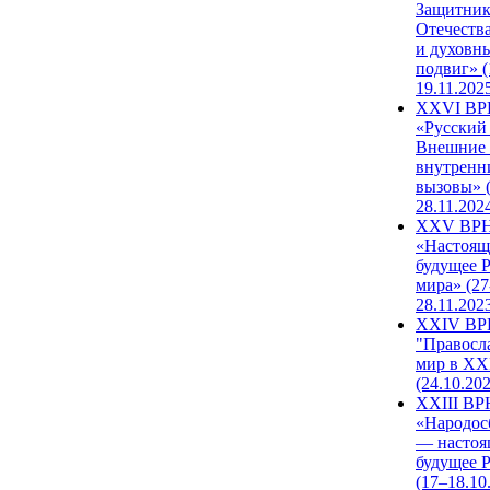
Защитни
Отечеств
и духовн
подвиг» (
19.11.202
XXVI В
«Русский
Внешние
внутренн
вызовы» (
28.11.202
XXV ВР
«Настоящ
будущее 
мира» (27
28.11.202
XXIV В
"Правосл
мир в XXI
(24.10.20
XXIII В
«Народос
— настоя
будущее 
(17–18.10