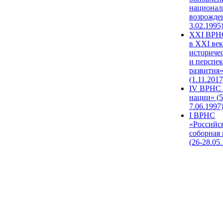
национал
возрожде
3.02.1995
XХI ВРНС
в XXI век
историче
и перспе
развития
(1.11.2017
IV ВРНС 
нации» (5
7.06.1997
I ВРНС
«Российс
соборная
(26-28.05