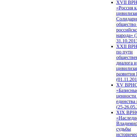
XVII ВР
«Россия к
цивилиза
Солидарн
общество
российск
народа» (
31.10.201
XXII ВРН
по пути
обществе
диалога и
цивилиза
развития
(01.11.201
XV ВРН
«Базисны
ценности
единства
(25-26.05.
XIX ВРН
«Наследи
Владимир
судьбы
историче