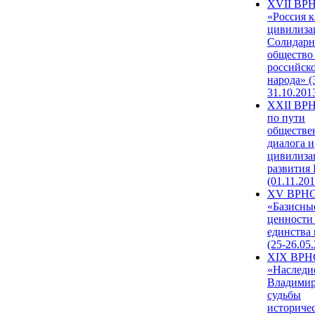
XVII ВР
«Россия к
цивилиза
Солидарн
общество
российск
народа» (
31.10.201
XXII ВРН
по пути
обществе
диалога и
цивилиза
развития
(01.11.201
XV ВРН
«Базисны
ценности
единства
(25-26.05.
XIX ВРН
«Наследи
Владимир
судьбы
историче