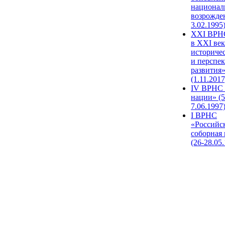
национал
возрожде
3.02.1995
XХI ВРНС
в XXI век
историче
и перспе
развития
(1.11.2017
IV ВРНС 
нации» (5
7.06.1997
I ВРНС
«Российс
соборная
(26-28.05