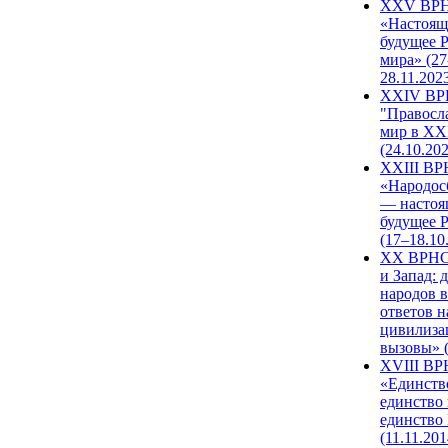
XXV ВР
«Настоящ
будущее 
мира» (27
28.11.202
XXIV В
"Правосл
мир в XXI
(24.10.20
XXIII В
«Народос
— настоя
будущее 
(17–18.10
XX ВРНС
и Запад: 
народов в
ответов н
цивилиза
вызовы» (
XVIII В
«Единств
единство 
единство
(11.11.201