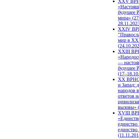
XXV ВР
«Настоящ
будущее 
мира» (27
28.11.202
XXIV В
"Правосл
мир в XXI
(24.10.20
XXIII В
«Народос
— настоя
будущее 
(17–18.10
XX ВРНС
и Запад: 
народов в
ответов н
цивилиза
вызовы» (
XVIII В
«Единств
единство 
единство
(11.11.201