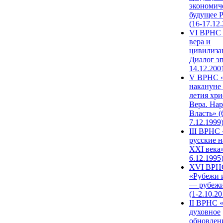
экономич
будущее 
(16-17.12
VI ВРНС 
вера и
цивилиза
Диалог эп
14.12.200
V ВРНС «
накануне 
летия хри
Вера. Нар
Власть» (
7.12.1999
III ВРНС 
русские н
XXI века»
6.12.1995
XVI ВРН
«Рубежи 
— рубежи
(1-2.10.20
II ВРНС 
духовное
обновлен