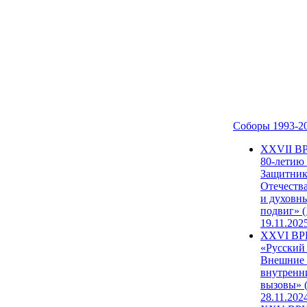
Соборы 1993-2
ХХVII В
80-летию
Защитни
Отечеств
и духовн
подвиг» (
19.11.202
XXVI В
«Русский
Внешние
внутренн
вызовы» (
28.11.202