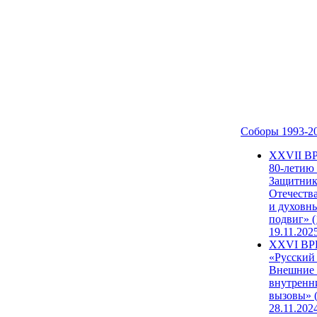
Соборы 1993-2
ХХVII В
80-летию
Защитни
Отечеств
и духовн
подвиг» (
19.11.202
XXVI В
«Русский
Внешние
внутренн
вызовы» (
28.11.202