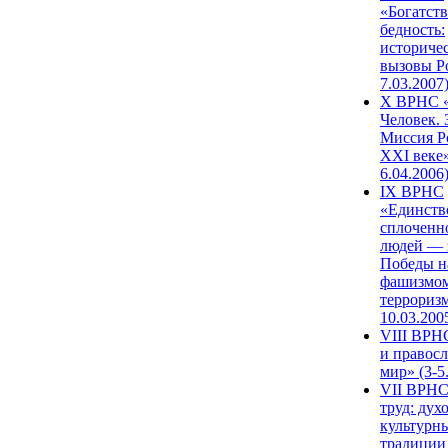
«Богатств
бедность:
историче
вызовы Ро
7.03.2007
X ВРНС «
Человек. 
Миссия Р
XXI веке»
6.04.2006
IX ВРНС
«Единств
сплоченн
людей — 
Победы н
фашизмом
терроризм
10.03.200
VIII ВРН
и правос
мир» (3-5
VII ВРНС
труд: дух
культурн
традиции