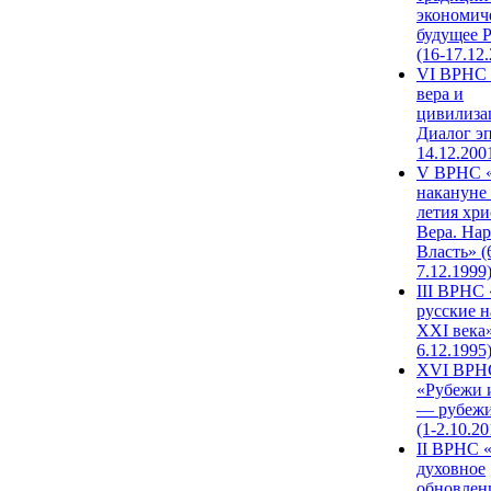
экономич
будущее 
(16-17.12
VI ВРНС 
вера и
цивилиза
Диалог эп
14.12.200
V ВРНС «
накануне 
летия хри
Вера. Нар
Власть» (
7.12.1999
III ВРНС 
русские н
XXI века»
6.12.1995
XVI ВРН
«Рубежи 
— рубежи
(1-2.10.20
II ВРНС 
духовное
обновлен