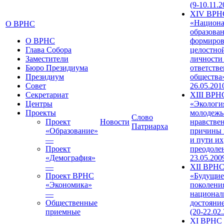
(9-10.11.2
XIV ВРН
«Национа
О ВРНС
образован
О ВРНС
формиров
Глава Собора
целостно
Заместители
личности
Бюро Президиума
ответств
Президиум
общества»
Совет
26.05.201
Секретариат
XIII ВРН
Центры
«Экологи
Проекты
молодежь
Слово
Проект
Новости
нравстве
Патриарха
«Образование»
причины 
—
и пути их
Проект
преодолен
«Демография»
23.05.200
—
XII ВРН
Проект ВРНС
«Будущие
«Экономика»
поколени
—
национал
Общественные
достояни
приемные
(20-22.02
XI ВРНС