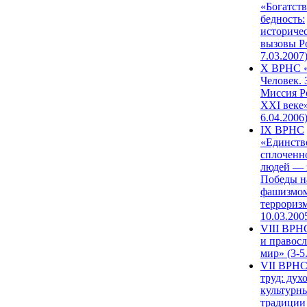
«Богатств
бедность:
историче
вызовы Ро
7.03.2007
X ВРНС «
Человек. 
Миссия Р
XXI веке»
6.04.2006
IX ВРНС
«Единств
сплоченн
людей — 
Победы н
фашизмом
терроризм
10.03.200
VIII ВРН
и правос
мир» (3-5
VII ВРНС
труд: дух
культурн
традиции