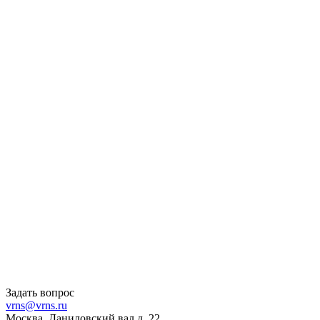
Задать вопрос
vrns@vrns.ru
Москва, Даниловский вал д. 22