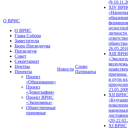
(9-10.11.2
XIV ВРН
«Национа
образован
О ВРНС
формиров
целостно
О ВРНС
личности
Глава Собора
ответств
Заместители
общества»
Бюро Президиума
26.05.201
Президиум
XIII ВРН
Совет
«Экологи
Секретариат
молодежь
Центры
Слово
Новости
нравстве
Проекты
Патриарха
причины 
Проект
и пути их
«Образование»
преодолен
Проект
23.05.200
«Демография»
XII ВРН
Проект ВРНС
«Будущие
«Экономика»
поколени
Общественные
национал
приемные
достояни
(20-22.02
XI ВРНС