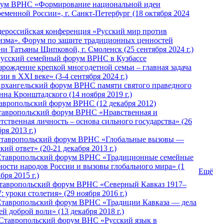
ум ВРНС «Формирование национальной идеи
ременной России», г. Санкт-Петербург (18 октября 2024
ероссийская конференция «Русский мир против
изма». Форум по защите традиционных ценностей
ни Татьяны Щипковой, г. Смоленск (25 сентября 2024 г.)
Русский семейный форум ВРНС в Кузбассе
зрождение крепкой многодетной семьи – главная задача
ии в XXI веке» (3-4 сентября 2024 г.)
 Архангельский форум ВРНС памяти святого праведного
нна Кронштадского (14 ноября 2019 г.)
тавропольский форум ВРНС (12 декабря 2012)
Ставропольский форум ВРНС «Нравственная и
тственная личность – основа сильного государства» (26
ря 2013 г.)
 Ставропольский форум ВРНС «Глобальные вызовы —
кий ответ» (20-21 декабря 2013 г.)
Ставропольский форум ВРНС «Традиционные семейные
ности народов России и вызовы глобального мира» (1
Ещё
бря 2015 г.)
тавропольский форум ВРНС «Северный Кавказ 1917–
: уроки столетия» (29 ноября 2016 г.)
Ставропольский форум ВРНС «Традиции Кавказа — дела
й доброй воли» (13 декабря 2018 г.)
 Ставропольский форум ВHС «Русский язык в