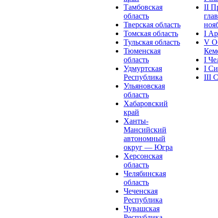
Тамбовская
II 
область
глав
Тверская область
нояб
Томская область
I А
Тульская область
V О
Тюменская
Кеме
область
I Ч
Удмуртская
I С
Республика
III
Ульяновская
область
Хабаровский
край
Ханты-
Мансийский
автономный
округ — Югра
Херсонская
область
Челябинская
область
Чеченская
Республика
Чувашская
Рeспублика