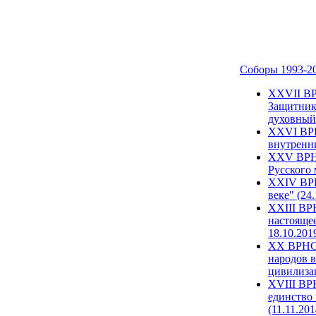
Соборы 1993-2
ХХVII ВР
Защитник
духовный 
XXVI ВРН
внутренни
XXV ВРНС
Русского 
XXIV ВРН
веке" (24
XXIII ВР
настоящее
18.10.201
XX ВРНС 
народов в
цивилиза
XVIII ВР
единство 
(11.11.201