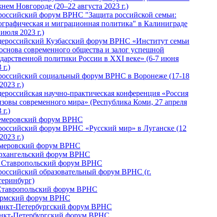
нем Новгороде (20–22 августа 2023 г.)
российский форум ВРНС "Защита российской семьи:
ографическая и миграционная политика" в Калиниграде
 июля 2023 г.)
ероссийский Кузбасский форум ВРНС «Институт семьи
 основа современного общества и залог успешной
ударственной политики России в ХХI веке» (6-7 июня
 г.)
российский социальный форум ВРНС в Воронеже (17-18
2023 г.)
ероссийская научно-практическая конференция «Россия
ызовы современного мира» (Республика Коми, 27 апреля
 г.)
Кемеровский форум ВРНС
российский форум ВРНС «Русский мир» в Луганске (12
2023 г.)
емеровский форум ВРНС
Архангельский форум ВРНС
I Ставропольский форум ВРНС
российский образовательный форум ВРНС (г.
теринбург)
Ставропольский форум ВРНС
ермский форум ВРНС
Санкт-Петербургский форум ВРНС
анкт-Петербургский форум ВРНС