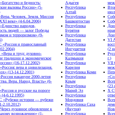
Богатство и бедность:
Адыгея
меж
кие вызовы России» (5-
Республика
Вто
)
Алтай
июля
Вера. Человек. Земля. Миссия
Республика
Собо
XXI веке» (4-6.04.2006)
Башкортостан
Собо
«Единство народов,
Республика
Дон
ость людей — залог Победы
Бурятия
нра
змом и терроризмом» (9-
Республика
Дону
5)
Дагестан
VI 
С «Россия и православный
Республика
вос
.02.2004)
Ингушетия
(2 н
«Вера и труд: духовно-
Республика
Рус
ые традиции и экономическое
Калмыкия
г.)
оссии» (16-17.12.2002)
Республика
VII
Россия: вера и цивилизация.
Карелия
меж
ох» (13-14.12.2001)
Республика Коми
Пер
Россия накануне 2000-летия
Республика
«Сох
тва. Вера. Народ. Власть» (6-
Крым
Все
)
Республика
(23 
«Россия и русские на пороге
Марий Эл
X С
 (4-6.12.1995)
Республика
отве
 «Рубежи истории — рубежи
Мордовия
Все
1-2.10.2012)
Республика Саха
дем
Через духовное обновление к
(Якутия)
Ново
ьному возрождению» (1-
Республика
Все