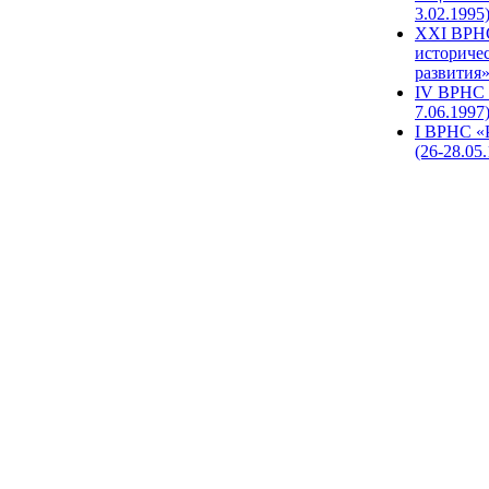
3.02.1995
XХI ВРНС
историче
развития»
IV ВРНС 
7.06.1997
I ВРНС «
(26-28.05