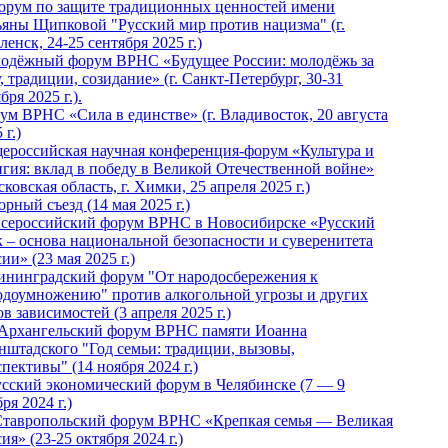
Форум по защите традиционных ценностей имени
ьяны Щипковой "Русский мир против нацизма" (г.
енск, 24-25 сентября 2025 г.)
одёжный форум ВРНС «Будущее России: молодёжь за
, традиции, созидание» (г. Санкт-Петербург, 30-31
бря 2025 г.).
ум ВРНС «Сила в единстве» (г. Владивосток, 20 августа
 г.)
ероссийская научная конференция-форум «Культура и
игия: вклад в победу в Великой Отечественной войне»
ковская область, г. Химки, 25 апреля 2025 г.)
рный съезд (14 мая 2025 г.)
 Всероссийский форум ВРНС в Новосибирске «Русский
к – основа национальной безопасности и суверенитета
ии» (23 мая 2025 г.)
ининградский форум "От народосбережения к
одоумножению" против алкогольной угрозы и других
в зависимостей (3 апреля 2025 г.)
 Архангельский форум ВРНС памяти Иоанна
нштадского "Год семьи: традиции, вызовы,
пективы" (14 ноября 2024 г.)
Русский экономический форум в Челябинске (7 — 9
ря 2024 г.)
Ставропольский форум ВРНС «Крепкая семья — Великая
ия» (23-25 октября 2024 г.)