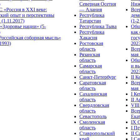
)
Северная Осетия
Ниж
 «Россия в XXI веке:
— Алания
Все
ский опыт и перспективы
Республика
дем
 (1.11.2017)
Татарстан
(1-2
«Здоровье нации» (5-
Республика Тыва
Общ
)
Республика
как
Российская соборная мысль»
Хакасия
гос
.1993)
Ростовская
2023
область
Все
Рязанская
мая 
область
Общ
Самарская
и в
область
2023
Санкт-Петербург
II 
Саратовская
Все
область
мая 
Сахалинская
I К
область
II 
Свердловская
VII
область
Все
Севастополь
Ека
Смоленская
IX 
область
I П
Ставропольский
II 
край
I С