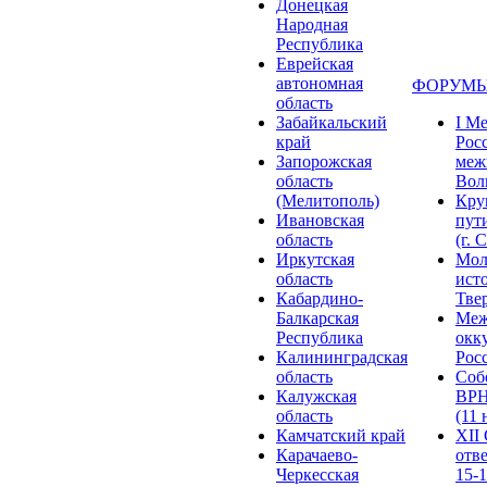
Донецкая
Народная
Республика
Еврейская
автономная
ФОРУМЫ
область
Забайкальский
I М
край
Рос
Запорожская
меж
область
Волг
(Мелитополь)
Кру
Ивановская
пут
область
(г. 
Иркутская
Мол
область
ист
Кабардино-
Твер
Балкарская
Меж
Республика
окк
Калининградская
Росс
область
Соб
Калужская
ВРН
область
(11 
Камчатский край
XII
Карачаево-
отв
Черкесская
15-1