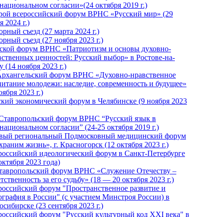
национальном согласии»(24 октября 2019 г.)
рой всероссийский форум ВРНС «Русский мир» (29
 2024 г.)
рный съезд (27 марта 2024 г.)
рный съезд (27 ноября 2023 г.)
ской форум ВРНС «Патриотизм и основы духовно-
вственных ценностей: Русский выбор» в Ростове-на-
 (14 ноября 2023 г.)
Архангельский форум ВРНС «Духовно-нравственное
питание молодежи: наследие, современность и будущее»
оября 2023 г.)
ский экономический форум в Челябинске (9 ноября 2023
 Ставропольский форум ВРНС “Русский язык в
национальном согласии” (24-25 октября 2019 г.)
вый региональный Подмосковный медицинский форум
раним жизнь», г. Красногорск (12 октября 2023 г.)
российский идеологический форум в Санкт-Петербурге
октября 2023 года)
тавропольский форум ВРНС «Служение Отечеству –
тственность за его судьбу» (18 — 20 октября 2023 г.)
российский форум "Пространственное развитие и
ография в России" (с участием Минстроя России) в
сибирске (23 сентября 2023 г.)
российский форум "Русский культурный код XXI века" в