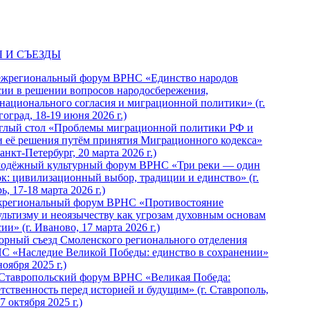
 И СЪЕЗДЫ
ежрегиональный форум ВРНС «Единство народов
сии в решении вопросов народосбережения,
национального согласия и миграционной политики» (г.
оград, 18-19 июня 2026 г.)
глый стол «Проблемы миграционной политики РФ и
и её решения путём принятия Миграционного кодекса»
Санкт-Петербург, 20 марта 2026 г.)
одёжный культурный форум ВРНС «Три реки — один
ок: цивилизационный выбор, традиции и единство» (г.
ь, 17-18 марта 2026 г.)
региональный форум ВРНС «Противостояние
ультизму и неоязычеству как угрозам духовным основам
ии» (г. Иваново, 17 марта 2026 г.)
орный съезд Смоленского регионального отделения
С «Наследие Великой Победы: единство в сохранении»
ноября 2025 г.)
 Ставропольский форум ВРНС «Великая Победа:
етственность перед историей и будущим» (г. Ставрополь,
7 октября 2025 г.)