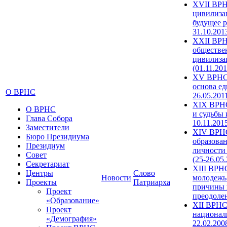
XVII ВРН
цивилиза
будущее р
31.10.201
XXII ВРН
обществе
цивилиза
(01.11.201
XV ВРНС 
основа ед
О ВРНС
26.05.201
XIX ВРНС
О ВРНС
и судьбы 
Глава Собора
10.11.201
Заместители
XIV ВРН
Бюро Президиума
образова
Президиум
личности
Совет
(25-26.05
Секретариат
XIII ВРН
Центры
Слово
Новости
молодежь
Проекты
Патриарха
причины 
Проект
преодолен
«Образование»
XII ВРНС
Проект
националь
«Демография»
22.02.200