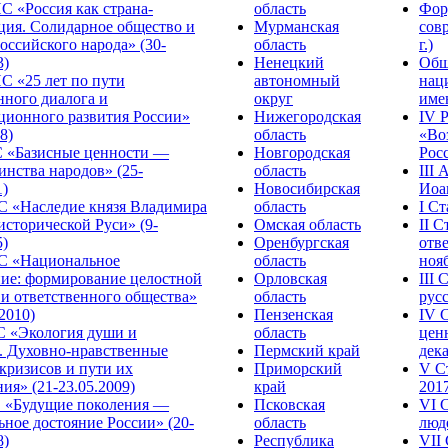
С «Россия как страна-
область
Фор
ция. Солидарное общество и
Мурманская
сов
оссийского народа» (30-
область
г.)
3)
Ненецкий
Общ
С «25 лет по пути
автономный
нац
нного диалога и
округ
име
ционного развития России»
Нижегородская
IV 
8)
область
«Во
«Базисные ценности —
Новгородская
Росс
инства народов» (25-
область
III
1)
Новосибирская
Иоа
 «Наследие князя Владимира
область
I С
исторической Руси» (9-
Омская область
II 
5)
Оренбургская
отве
С «Национальное
область
нояб
ние: формирование целостной
Орловская
III
 и ответственного общества»
область
русс
.2010)
Пензенская
IV 
С «Экология души и
область
цен
. Духовно-нравственные
Пермский край
дека
кризисов и пути их
Приморский
V С
ия» (21-23.05.2009)
край
2017
 «Будущие поколения —
Псковская
VI 
ное достояние России» (20-
область
люде
8)
Республика
VII