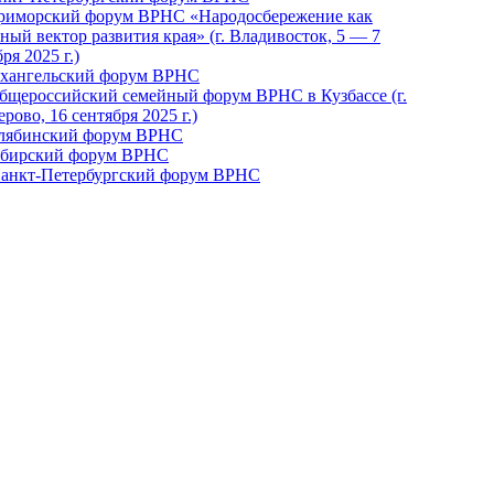
Приморский форум ВРНС «Народосбережение как
ный вектор развития края» (г. Владивосток, 5 — 7
ря 2025 г.)
рхангельский форум ВРНС
бщероссийский семейный форум ВРНС в Кузбассе (г.
рово, 16 сентября 2025 г.)
елябинский форум ВРНС
ибирский форум ВРНС
 Санкт-Петербургский форум ВРНС