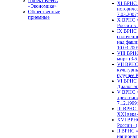
Проект ВРНС
XI ВРНС «
«Экономика»
историчес
Общественные
7.03.2007
приемные
X ВРНС «
России в 
IX ВРНС 
сплоченн
над фаши
10.03.200
VIII ВРН
мир» (3-5
VII ВРНС 
культурн
будущее Р
VI ВРНС «
Диалог эп
V ВРНС «
христианс
7.12.1999
III ВРНС 
XXI века»
XVI ВРНС
России» (
II ВРНС «
национал