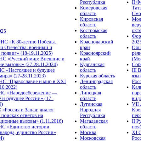
Республика
II 
Кемеровская
Тат
область
Смол
Кировская
Мол
область
веру
Костромская
октя
025
область
Фор
НС «К 80-летию Победы.
Краснодарский
2025
и Отечества: военный и
край
Общ
подвиг» (18-19.11.2025)
Красноярский
рел
С «Русский мир: Внешние и
край
(Мос
е вызовы» (27-28.11.2024)
Курганская
Собо
 «Настоящее и будущее
область
III
мира» (27-28.11.2023)
Курская область
язы
С "Православие и мир в XXI
Ленинградская
Росс
.10.2022)
область
Кал
НС «Народосбережение —
Липецкая
нар
 и будущее России» (17–
область
видо
9)
Луганская
VII
«Россия и Запад: диалог
Народная
Кро
 поисках ответов на
Республика
перс
ционные вызовы» (1.11.2016)
Магаданская
II 
НС «Единство истории,
область
нояб
народа, единство России»
Москва
ХI 
4)
Московская
Росс