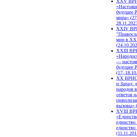
XXV ВР
«Настоящ
будущее 
мира» (27
28.11.202
XXIV В
"Правосл
мир в XXI
(24.10.20
XXIII В
«Народос
— настоя
будущее 
(17–18.10
XX ВРНС
и Запад: 
народов в
ответов н
цивилиза
вызовы» (
XVIII В
«Единств
единство 
единство
(11.11.201