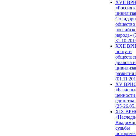
XVII ВР
«Россия к
цивилиза
Солидарн
общество
российск
народа» (
31.10.201
XXII ВРН
по пути
обществе
диалога и
цивилиза
развития
(01.11.201
XV ВРН
«Базисны
ценности
единства
(25-26.05.
XIX ВРН
«Наследи
Владимир
судьбы
историче