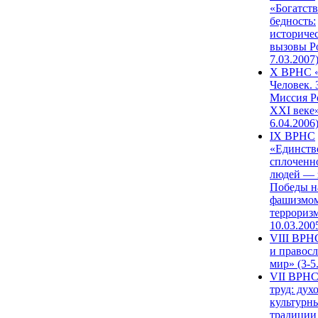
«Богатств
бедность:
историче
вызовы Ро
7.03.2007
X ВРНС «
Человек. 
Миссия Р
XXI веке»
6.04.2006
IX ВРНС
«Единств
сплоченн
людей — 
Победы н
фашизмом
терроризм
10.03.200
VIII ВРН
и правос
мир» (3-5
VII ВРНС
труд: дух
культурн
традиции