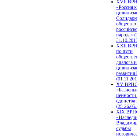
XVII ВР
«Россия к
цивилиза
Солидарн
общество
российск
народа» (
31.10.201
XXII ВРН
по пути
обществе
диалога и
цивилиза
развития
(01.11.201
XV ВРН
«Базисны
ценности
единства
(25-26.05.
XIX ВРН
«Наследи
Владимир
судьбы
историче