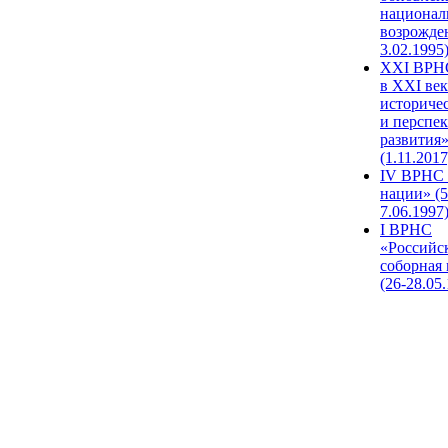
национал
возрожде
3.02.1995
XХI ВРНС
в XXI век
историче
и перспе
развития
(1.11.2017
IV ВРНС 
нации» (5
7.06.1997
I ВРНС
«Российс
соборная
(26-28.05