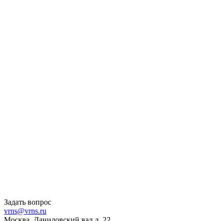
Задать вопрос
vrns@vrns.ru
Москва, Даниловский вал д. 22