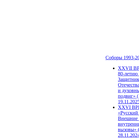
Соборы 1993-2
ХХVII В
80-летию
Защитни
Отечеств
и духовн
подвиг» (
19.11.202
XXVI В
«Русский
Внешние
внутренн
вызовы» (
28.11.202