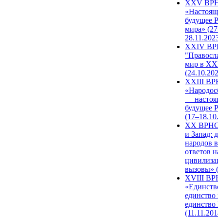
XXV ВР
«Настоящ
будущее 
мира» (27
28.11.202
XXIV В
"Правосл
мир в XXI
(24.10.20
XXIII В
«Народос
— настоя
будущее 
(17–18.10
XX ВРНС
и Запад: 
народов в
ответов н
цивилиза
вызовы» (
XVIII В
«Единств
единство 
единство
(11.11.201