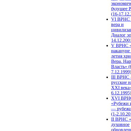
экономич
будущее 
(16-17.12
VI ВРНС 
вера и
цивилиза
Диалог эп
14.12.200
V ВРНС «
накануне 
летия хри
Вера. Нар
Власть» (
7.12.1999
III ВРНС 
русские н
XXI века»
6.12.1995
XVI ВРН
«Рубежи 
— рубежи
(1-2.10.20
II ВРНС 
духовное
обновлен