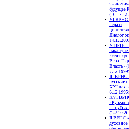
экономич
будущее 
(16-17.12
VI ВРНС 
вера и
цивилиза
Диалог эп
14.12.200
V ВРНС «
накануне 
летия хри
Вера. Нар
Власть» (
7.12.1999
III ВРНС 
русские н
XXI века»
6.12.1995
XVI ВРН
«Рубежи 
— рубежи
(1-2.10.20
II ВРНС 
духовное
обновлен