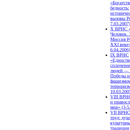
«Богатств
бедность:
историче
вызовы Ро
7.03.2007
X ВРНС «
Человек. 
Миссия Р
XXI веке»
6.04.2006
IX ВРНС
«Единств
сплоченн
людей — 
Победы н
фашизмом
терроризм
10.03.200
VIII ВРН
и правос
мир» (3-5
VII ВРНС
труд: дух
культурн
традиции