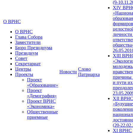
(9-10.11.2
XIV ВРН
«Национа
образован
О ВРНС
формиров
целостно
О ВРНС
личности
Глава Собора
ответств
Заместители
общества»
Бюро Президиума
26.05.201
Президиум
XIII ВРН
Совет
«Экологи
Секретариат
молодежь
Центры
Слово
Новости
нравстве
Проекты
Патриарха
причины 
Проект
и пути их
«Образование»
преодолен
Проект
23.05.200
«Демография»
XII ВРН
Проект ВРНС
«Будущие
«Экономика»
поколени
Общественные
национал
приемные
достояни
(20-22.02
XI ВРНС