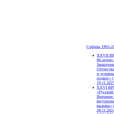
Соборы 1993-2
ХХVII В
80-летию
Защитни
Отечеств
и духовн
подвиг» (
19.11.202
XXVI В
«Русский
Внешние
внутренн
вызовы» (
28.11.202