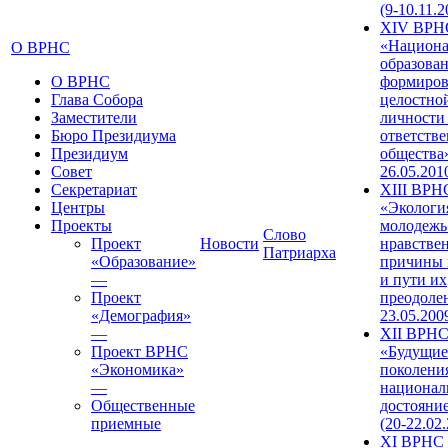
(9-10.11.2
XIV ВРН
«Национа
О ВРНС
образован
О ВРНС
формиров
Глава Собора
целостно
Заместители
личности
Бюро Президиума
ответств
Президиум
общества»
Совет
26.05.201
Секретариат
XIII ВРН
Центры
«Экологи
Проекты
молодежь
Слово
Проект
Новости
нравстве
Патриарха
«Образование»
причины 
—
и пути их
Проект
преодолен
«Демография»
23.05.200
—
XII ВРН
Проект ВРНС
«Будущие
«Экономика»
поколени
—
национал
Общественные
достояни
приемные
(20-22.02
XI ВРНС