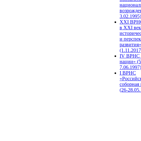
национал
возрожде
3.02.1995
XХI ВРНС
в XXI век
историче
и перспе
развития
(1.11.2017
IV ВРНС 
нации» (5
7.06.1997
I ВРНС
«Российс
соборная
(26-28.05