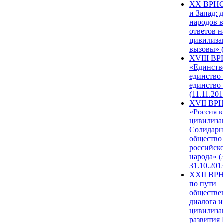
XX ВРНС
и Запад: 
народов в
ответов н
цивилиза
вызовы» (
XVIII В
«Единств
единство 
единство
(11.11.201
XVII ВР
«Россия к
цивилиза
Солидарн
общество
российск
народа» (
31.10.201
XXII ВРН
по пути
обществе
диалога и
цивилиза
развития