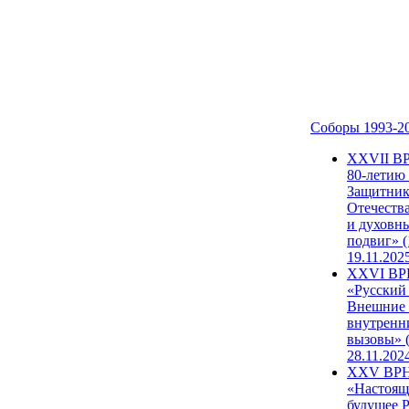
Соборы 1993-2
ХХVII В
80-летию
Защитни
Отечеств
и духовн
подвиг» (
19.11.202
XXVI В
«Русский
Внешние
внутренн
вызовы» (
28.11.202
XXV ВР
«Настоящ
будущее 