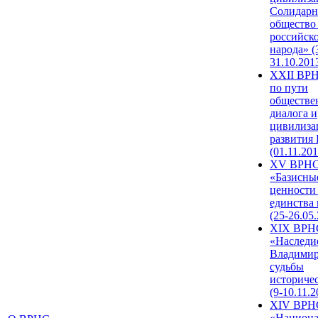
Солидарн
общество
российск
народа» (
31.10.201
XXII ВРН
по пути
обществе
диалога и
цивилиза
развития
(01.11.201
XV ВРН
«Базисны
ценности
единства
(25-26.05.
XIX ВРН
«Наследи
Владимир
судьбы
историче
(9-10.11.2
XIV ВРН
«Национа