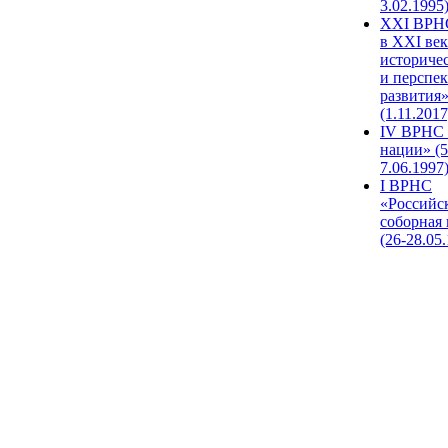
3.02.1995
XХI ВРНС
в XXI век
историче
и перспе
развития
(1.11.2017
IV ВРНС 
нации» (5
7.06.1997
I ВРНС
«Российс
соборная
(26-28.05