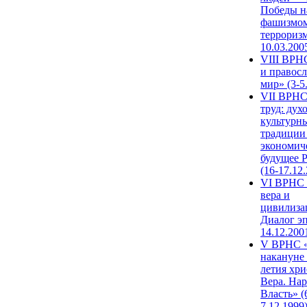
Победы н
фашизмом
терроризм
10.03.200
VIII ВРН
и правос
мир» (3-5
VII ВРНС
труд: дух
культурн
традиции
экономич
будущее 
(16-17.12
VI ВРНС 
вера и
цивилиза
Диалог эп
14.12.200
V ВРНС «
накануне 
летия хри
Вера. Нар
Власть» (
7.12.1999