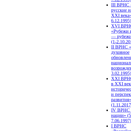
III ВРНС 
русские н
XXI века»
6.12.1995
XVI ВРН
«Рубежи 
— рубежи
(1-2.10.20
II ВРНС 
духовное
обновлен
национал
возрожде
3.02.1995
XХI ВРНС
в XXI век
историче
и перспе
развития
(1.11.2017
IV ВРНС 
нации» (5
7.06.1997
I ВРНС