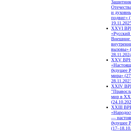
Защитни
Отечеств
и духовн
подвиг» (
19.11.202
XXVI В
«Русский
Внешние
внутренн
вызовы» (
28.11.202
XXV ВР
«Настоящ
будущее 
мира» (27
28.11.202
XXIV В
"Правосл
мир в XXI
(24.10.20
XXIII В
«Народос
— настоя
будущее 
(17–18.10