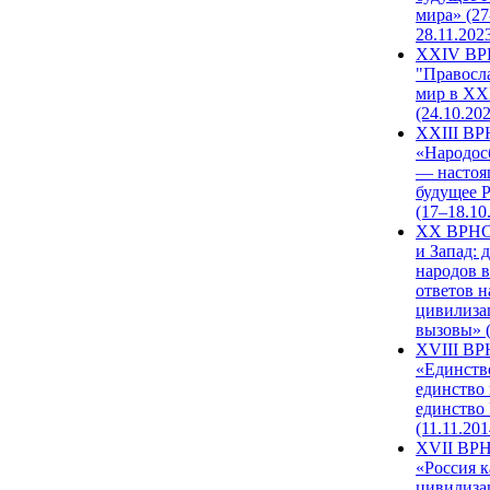
мира» (27
28.11.202
XXIV В
"Правосл
мир в XXI
(24.10.20
XXIII В
«Народос
— настоя
будущее 
(17–18.10
XX ВРНС
и Запад: 
народов в
ответов н
цивилиза
вызовы» (
XVIII В
«Единств
единство 
единство
(11.11.201
XVII ВР
«Россия к
цивилиза