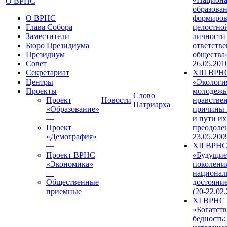
О ВРНС
образован
О ВРНС
формиров
Глава Собора
целостно
Заместители
личности
Бюро Президиума
ответств
Президиум
общества»
Совет
26.05.201
Секретариат
XIII ВРН
Центры
«Экологи
Проекты
молодежь
Слово
Проект
Новости
нравстве
Патриарха
«Образование»
причины 
—
и пути их
Проект
преодолен
«Демография»
23.05.200
—
XII ВРН
Проект ВРНС
«Будущие
«Экономика»
поколени
—
национал
Общественные
достояни
приемные
(20-22.02
XI ВРНС
«Богатств
бедность: