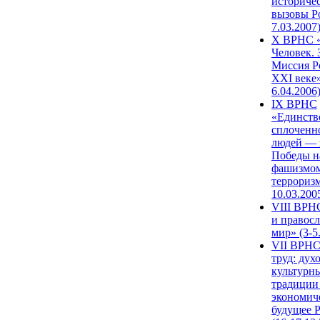
историче
вызовы Ро
7.03.2007
X ВРНС «
Человек. 
Миссия Р
XXI веке»
6.04.2006
IX ВРНС
«Единств
сплоченн
людей — 
Победы н
фашизмом
терроризм
10.03.200
VIII ВРН
и правос
мир» (3-5
VII ВРНС
труд: дух
культурн
традиции
экономич
будущее 