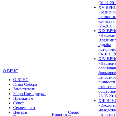
(01.11.201
XV ВРН
«Базисны
ценности
единства
(25-26.05.
XIX ВРН
«Наследи
Владимир
судьбы
историче
(9-10.11.2
XIV ВРН
«Национа
образован
О ВРНС
формиров
целостно
О ВРНС
личности
Глава Собора
ответств
Заместители
общества»
Бюро Президиума
26.05.201
Президиум
XIII ВРН
Совет
«Экологи
Секретариат
молодежь
Центры
Слово
Новости
нравстве