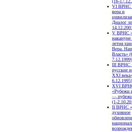
(16-17.12
VI ВРНС 
вера и
цивилиза
Диалог эп
14.12.200
V ВРНС «
накануне 
летия хри
Вера. Нар
Власть» (
7.12.1999
III ВРНС 
русские н
XXI века»
6.12.1995
XVI ВРН
«Рубежи 
— рубежи
(1-2.10.20
II ВРНС 
духовное
обновлен
национал
возрожде