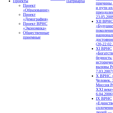
Проекты
Патриарха
причины 
Проект
и пути их
«Образование»
преодолен
Проект
23.05.200
«Демография»
XII ВРН
Проект ВРНС
«Будущие
«Экономика»
поколени
Общественные
национал
приемные
достояни
(20-22.02
XI ВРНС
«Богатств
бедность:
историче
вызовы Ро
7.03.2007
X ВРНС «
Человек. 
Миссия Р
XXI веке»
6.04.2006
IX ВРНС
«Единств
сплоченн
людей — 