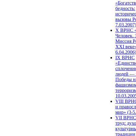
«Богатств
бедность:
историче
вызовы Ро
7.03.2007
X ВРНС «
Человек. 
Миссия Р
XXI веке»
6.04.2006
IX ВРНС
«Единств
сплоченн
людей — 
Победы н
фашизмом
терроризм
10.03.200
VIII ВРН
и правос
мир» (3-5
VII ВРНС
труд: дух
культурн
традиции