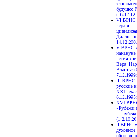
экономич
будущее 
(16-17.12
VI ВРНС 
вера и
цивилиза
Диалог эп
14.12.200
V ВРНС «
накануне 
летия хри
Вера. Нар
Власть» (
7.12.1999
III ВРНС 
русские н
XXI века»
6.12.1995
XVI ВРН
«Рубежи 
— рубежи
(1-2.10.20
II ВРНС 
духовное
обновлен