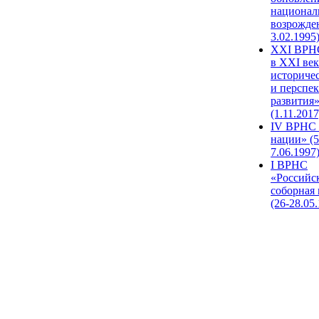
национал
возрожде
3.02.1995
XХI ВРНС
в XXI век
историче
и перспе
развития
(1.11.2017
IV ВРНС 
нации» (5
7.06.1997
I ВРНС
«Российс
соборная
(26-28.05