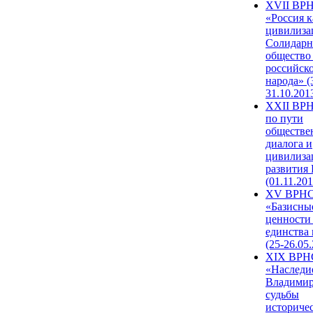
XVII ВР
«Россия к
цивилиза
Солидарн
общество
российск
народа» (
31.10.201
XXII ВРН
по пути
обществе
диалога и
цивилиза
развития
(01.11.201
XV ВРН
«Базисны
ценности
единства
(25-26.05.
XIX ВРН
«Наследи
Владимир
судьбы
историче