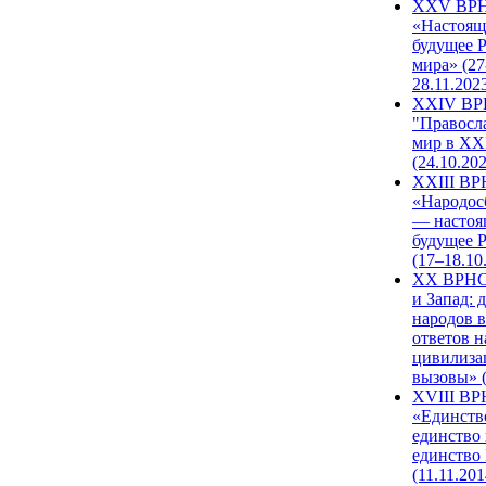
XXV ВР
«Настоящ
будущее 
мира» (27
28.11.202
XXIV В
"Правосл
мир в XXI
(24.10.20
XXIII В
«Народос
— настоя
будущее 
(17–18.10
XX ВРНС
и Запад: 
народов в
ответов н
цивилиза
вызовы» (
XVIII В
«Единств
единство 
единство
(11.11.201