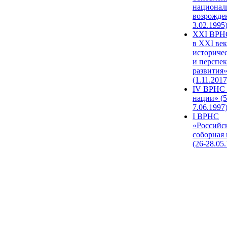
национал
возрожде
3.02.1995
XХI ВРНС
в XXI век
историче
и перспе
развития
(1.11.2017
IV ВРНС 
нации» (5
7.06.1997
I ВРНС
«Российс
соборная
(26-28.05