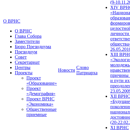
(9-10.11.2
XIV ВРН
«Национа
образован
О ВРНС
формиров
целостно
О ВРНС
личности
Глава Собора
ответств
Заместители
общества»
Бюро Президиума
26.05.201
Президиум
XIII ВРН
Совет
«Экологи
Секретариат
молодежь
Центры
Слово
Новости
нравстве
Проекты
Патриарха
причины 
Проект
и пути их
«Образование»
преодолен
Проект
23.05.200
«Демография»
XII ВРН
Проект ВРНС
«Будущие
«Экономика»
поколени
Общественные
национал
приемные
достояни
(20-22.02
XI ВРНС