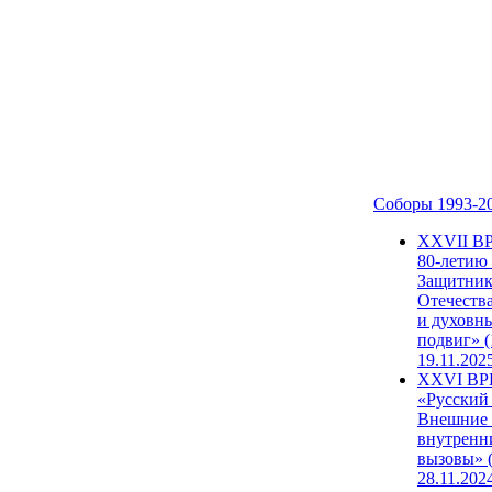
Соборы 1993-2
ХХVII В
80-летию
Защитни
Отечеств
и духовн
подвиг» (
19.11.202
XXVI В
«Русский
Внешние
внутренн
вызовы» (
28.11.202