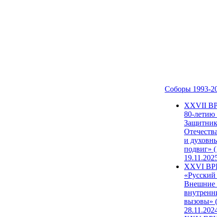
Соборы 1993-2
ХХVII В
80-летию
Защитни
Отечеств
и духовн
подвиг» (
19.11.202
XXVI В
«Русский
Внешние
внутренн
вызовы» (
28.11.202