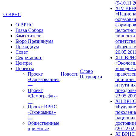
(9-10.11.2
XIV ВРН
«Национа
О ВРНС
образован
О ВРНС
формиров
Глава Собора
целостно
Заместители
личности
Бюро Президиума
ответств
Президиум
общества»
Совет
26.05.201
Секретариат
XIII ВРН
Центры
«Экологи
Проекты
молодежь
Слово
Проект
Новости
нравстве
Патриарха
«Образование»
причины 
—
и пути их
Проект
преодолен
«Демография»
23.05.200
—
XII ВРН
Проект ВРНС
«Будущие
«Экономика»
поколени
—
национал
Общественные
достояни
приемные
(20-22.02
XI ВРНС