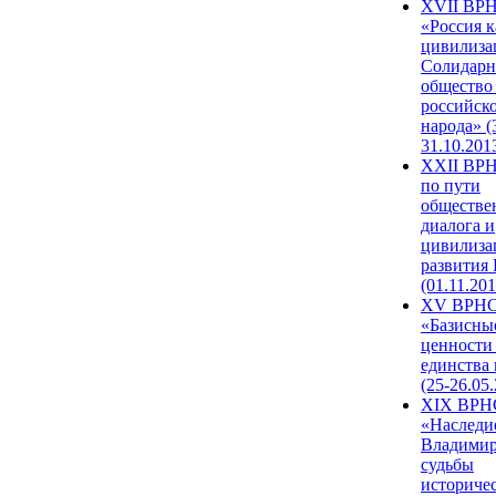
XVII ВР
«Россия к
цивилиза
Солидарн
общество
российск
народа» (
31.10.201
XXII ВРН
по пути
обществе
диалога и
цивилиза
развития
(01.11.201
XV ВРН
«Базисны
ценности
единства
(25-26.05.
XIX ВРН
«Наследи
Владимир
судьбы
историче