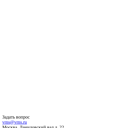
Задать вопрос
vrns@vrns.ru
Москва, Даниловский вал д. 22