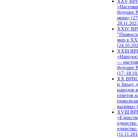
XXV ВР
«Настоящ
будущее 
мира» (27
28.11.202
XXIV В
"Правосл
мир в XXI
(24.10.20
XXIII В
«Народос
— настоя
будущее 
(17–18.10
XX ВРНС
и Запад: 
народов в
ответов н
цивилиза
вызовы» (
XVIII В
«Единств
единство 
единство
(11.11.201