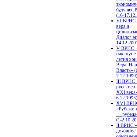
экономич
будущее 
(16-17.12
VI ВРНС 
вера и
цивилиза
Диалог эп
14.12.200
V ВРНС «
накануне 
летия хри
Вера. Нар
Власть» (
7.12.1999
III ВРНС 
русские н
XXI века»
6.12.1995
XVI ВРН
«Рубежи 
— рубежи
(1-2.10.20
II ВРНС 
духовное
обновлен