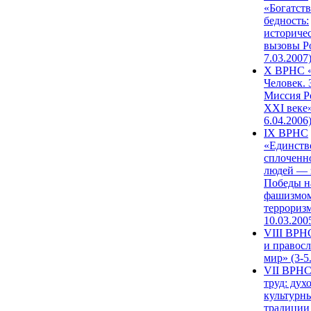
«Богатств
бедность:
историче
вызовы Ро
7.03.2007
X ВРНС «
Человек. 
Миссия Р
XXI веке»
6.04.2006
IX ВРНС
«Единств
сплоченн
людей — 
Победы н
фашизмом
терроризм
10.03.200
VIII ВРН
и правос
мир» (3-5
VII ВРНС
труд: дух
культурн
традиции