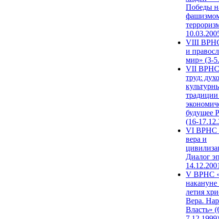
Победы н
фашизмом
терроризм
10.03.200
VIII ВРН
и правос
мир» (3-5
VII ВРНС
труд: дух
культурн
традиции
экономич
будущее 
(16-17.12
VI ВРНС 
вера и
цивилиза
Диалог эп
14.12.200
V ВРНС «
накануне 
летия хри
Вера. Нар
Власть» (
7.12.1999