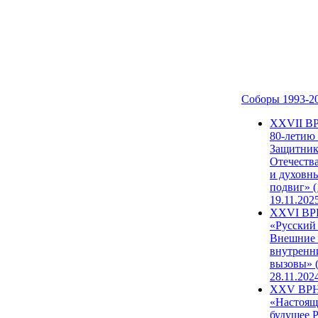
Соборы 1993-2
ХХVII В
80-летию
Защитни
Отечеств
и духовн
подвиг» (
19.11.202
XXVI В
«Русский
Внешние
внутренн
вызовы» (
28.11.202
XXV ВР
«Настоящ
будущее 