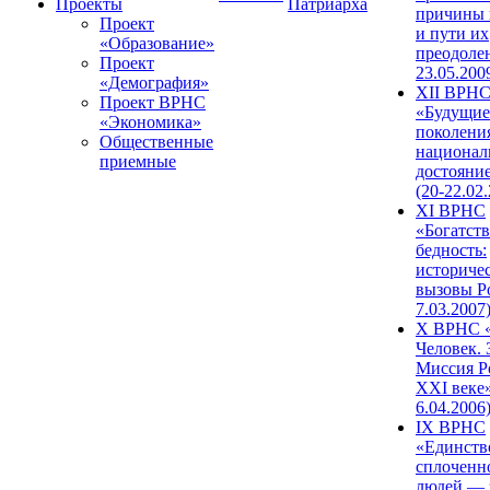
Проекты
Патриарха
причины 
Проект
и пути их
«Образование»
преодолен
Проект
23.05.200
«Демография»
XII ВРН
Проект ВРНС
«Будущие
«Экономика»
поколени
Общественные
национал
приемные
достояни
(20-22.02
XI ВРНС
«Богатств
бедность:
историче
вызовы Ро
7.03.2007
X ВРНС «
Человек. 
Миссия Р
XXI веке»
6.04.2006
IX ВРНС
«Единств
сплоченн
людей — 