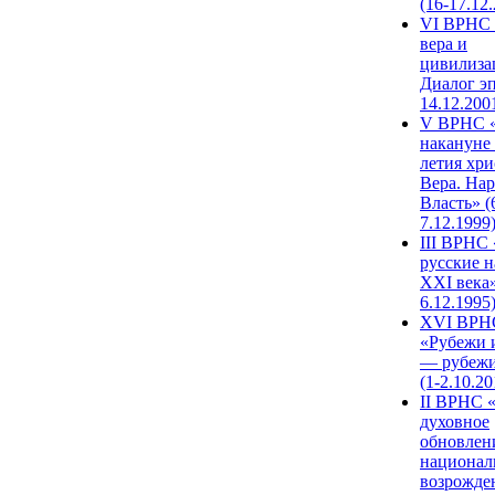
(16-17.12
VI ВРНС 
вера и
цивилиза
Диалог эп
14.12.200
V ВРНС «
накануне 
летия хри
Вера. Нар
Власть» (
7.12.1999
III ВРНС 
русские н
XXI века»
6.12.1995
XVI ВРН
«Рубежи 
— рубежи
(1-2.10.20
II ВРНС 
духовное
обновлен
национал
возрожде