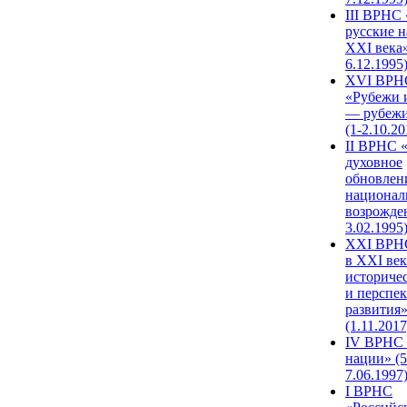
III ВРНС 
русские н
XXI века»
6.12.1995
XVI ВРН
«Рубежи 
— рубежи
(1-2.10.20
II ВРНС 
духовное
обновлен
национал
возрожде
3.02.1995
XХI ВРНС
в XXI век
историче
и перспе
развития
(1.11.2017
IV ВРНС 
нации» (5
7.06.1997
I ВРНС