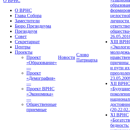
О ВРНС
образован
О ВРНС
формиров
Глава Собора
целостно
Заместители
личности
Бюро Президиума
ответств
Президиум
общества»
Совет
26.05.201
Секретариат
XIII ВРН
Центры
«Экологи
Проекты
молодежь
Слово
Проект
Новости
нравстве
Патриарха
«Образование»
причины 
—
и пути их
Проект
преодолен
«Демография»
23.05.200
—
XII ВРН
Проект ВРНС
«Будущие
«Экономика»
поколени
—
национал
Общественные
достояни
приемные
(20-22.02
XI ВРНС
«Богатств
бедность: