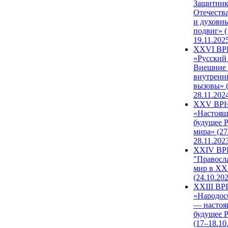
Защитни
Отечеств
и духовн
подвиг» (
19.11.202
XXVI В
«Русский
Внешние
внутренн
вызовы» (
28.11.202
XXV ВР
«Настоящ
будущее 
мира» (27
28.11.202
XXIV В
"Правосл
мир в XXI
(24.10.20
XXIII В
«Народос
— настоя
будущее 
(17–18.10