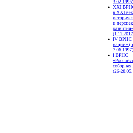
3.02.1995
XХI ВРНС
в XXI век
историче
и перспе
развития
(1.11.2017
IV ВРНС 
нации» (5
7.06.1997
I ВРНС
«Российс
соборная
(26-28.05