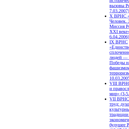
историче
вызовы Ро
7.03.2007
X ВРНС «
Человек. 
Миссия Р
XXI веке»
6.04.2006
IX ВРНС
«Единств
сплоченн
людей — 
Победы н
фашизмом
терроризм
10.03.200
VIII ВРН
и правос
мир» (3-5
VII ВРНС
труд: дух
культурн
традиции
экономич
будущее 