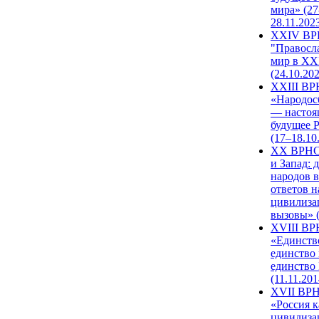
мира» (27
28.11.202
XXIV В
"Правосл
мир в XXI
(24.10.20
XXIII В
«Народос
— настоя
будущее 
(17–18.10
XX ВРНС
и Запад: 
народов в
ответов н
цивилиза
вызовы» (
XVIII В
«Единств
единство 
единство
(11.11.201
XVII ВР
«Россия к
цивилиза