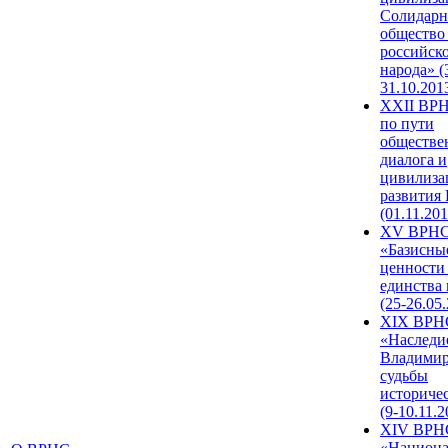
Солидарн
общество
российск
народа» (
31.10.201
XXII ВРН
по пути
обществе
диалога и
цивилиза
развития
(01.11.201
XV ВРН
«Базисны
ценности
единства
(25-26.05.
XIX ВРН
«Наследи
Владимир
судьбы
историче
(9-10.11.2
XIV ВРН
«Национа