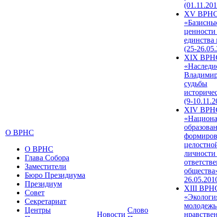
(01.11.201
XV ВРН
«Базисны
ценности
единства
(25-26.05.
XIX ВРН
«Наследи
Владимир
судьбы
историче
(9-10.11.2
XIV ВРН
«Национа
образован
О ВРНС
формиров
целостно
О ВРНС
личности
Глава Собора
ответств
Заместители
общества»
Бюро Президиума
26.05.201
Президиум
XIII ВРН
Совет
«Экологи
Секретариат
молодежь
Центры
Слово
Новости
нравстве