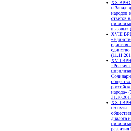
XX ВРНС
и Запад: 
народов в
ответов н
цивилиза
вызовы» (
XVIII В
«Единств
единство 
единство
(11.11.201
XVII ВР
«Россия к
цивилиза
Солидарн
общество
российск
народа» (
31.10.201
XXII ВРН
по пути
обществе
диалога и
цивилиза
развития