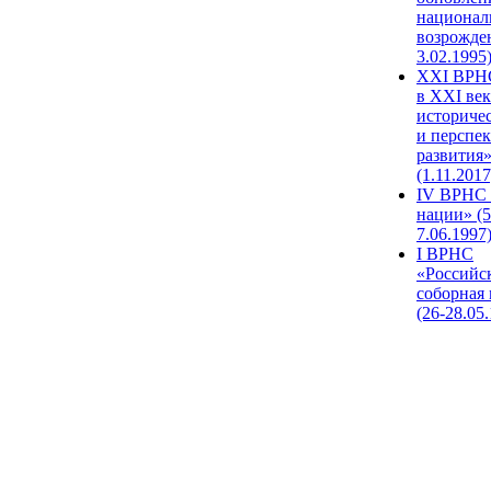
национал
возрожде
3.02.1995
XХI ВРНС
в XXI век
историче
и перспе
развития
(1.11.2017
IV ВРНС 
нации» (5
7.06.1997
I ВРНС
«Российс
соборная
(26-28.05