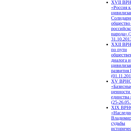
XVII ВР
«Россия к
цивилиза
Солидарн
общество
российск
народа» (
31.10.201
XXII ВРН
по пути
обществе
диалога и
цивилиза
развития
(01.11.201
XV ВРН
«Базисны
ценности
единства
(25-26.05.
XIX ВРН
«Наследи
Владимир
судьбы
историче