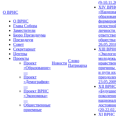
(9-10.11.2
XIV ВРН
«Национа
О ВРНС
образован
О ВРНС
формиров
Глава Собора
целостно
Заместители
личности
Бюро Президиума
ответств
Президиум
общества»
Совет
26.05.201
Секретариат
XIII ВРН
Центры
«Экологи
Проекты
молодежь
Слово
Проект
Новости
нравстве
Патриарха
«Образование»
причины 
—
и пути их
Проект
преодолен
«Демография»
23.05.200
—
XII ВРН
Проект ВРНС
«Будущие
«Экономика»
поколени
—
национал
Общественные
достояни
приемные
(20-22.02
XI ВРНС