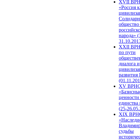
XVII ВР
«Россия к
цивилиза
Солидарн
общество
российск
народа» (
31.10.201
XXII ВРН
по пути
обществе
диалога и
цивилиза
развития
(01.11.201
XV ВРН
«Базисны
ценности
единства
(25-26.05.
XIX ВРН
«Наследи
Владимир
судьбы
историче