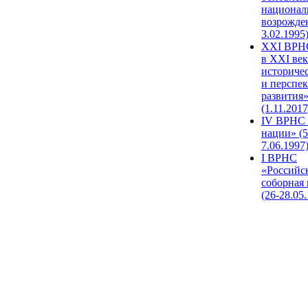
национал
возрожде
3.02.1995
XХI ВРНС
в XXI век
историче
и перспе
развития
(1.11.2017
IV ВРНС 
нации» (5
7.06.1997
I ВРНС
«Российс
соборная
(26-28.05