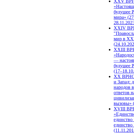
XXV ВР
«Настоящ
будущее 
мира» (27
28.11.202
XXIV В
"Правосл
мир в XXI
(24.10.20
XXIII В
«Народос
— настоя
будущее 
(17–18.10
XX ВРНС
и Запад: 
народов в
ответов н
цивилиза
вызовы» (
XVIII В
«Единств
единство 
единство
(11.11.201