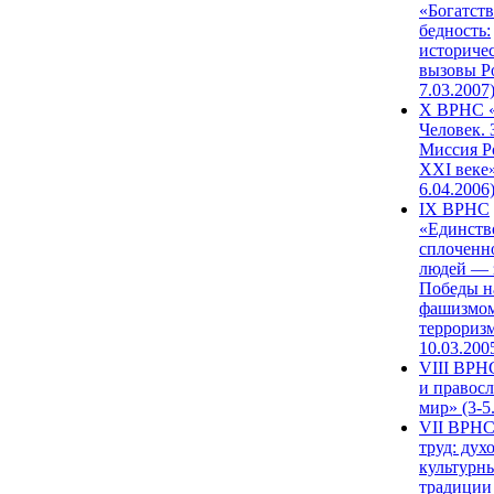
«Богатств
бедность:
историче
вызовы Ро
7.03.2007
X ВРНС «
Человек. 
Миссия Р
XXI веке»
6.04.2006
IX ВРНС
«Единств
сплоченн
людей — 
Победы н
фашизмом
терроризм
10.03.200
VIII ВРН
и правос
мир» (3-5
VII ВРНС
труд: дух
культурн
традиции