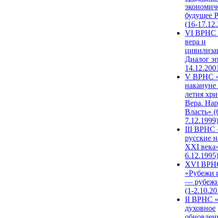
экономич
будущее 
(16-17.12
VI ВРНС 
вера и
цивилиза
Диалог эп
14.12.200
V ВРНС «
накануне 
летия хри
Вера. Нар
Власть» (
7.12.1999
III ВРНС 
русские н
XXI века»
6.12.1995
XVI ВРН
«Рубежи 
— рубежи
(1-2.10.20
II ВРНС 
духовное
обновлен