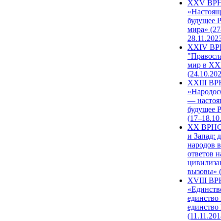
XXV ВР
«Настоящ
будущее 
мира» (27
28.11.202
XXIV В
"Правосл
мир в XXI
(24.10.20
XXIII В
«Народос
— настоя
будущее 
(17–18.10
XX ВРНС
и Запад: 
народов в
ответов н
цивилиза
вызовы» (
XVIII В
«Единств
единство 
единство
(11.11.201