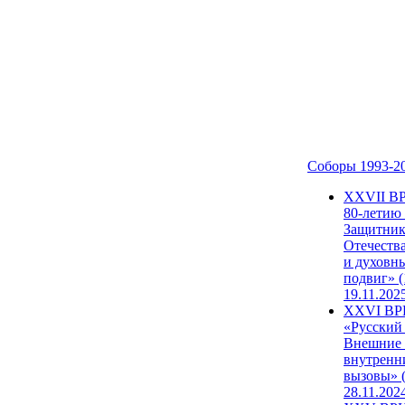
Соборы 1993-2
ХХVII В
80-летию
Защитни
Отечеств
и духовн
подвиг» (
19.11.202
XXVI В
«Русский
Внешние
внутренн
вызовы» (
28.11.202