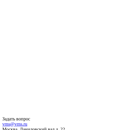
Задать вопрос
vrns@vrns.ru
Москва, Даниловский вал д. 22