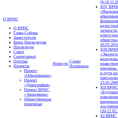
(9-10.11.2
XIV ВРН
«Национа
образован
О ВРНС
формиров
целостно
О ВРНС
личности
Глава Собора
ответств
Заместители
общества»
Бюро Президиума
26.05.201
Президиум
XIII ВРН
Совет
«Экологи
Секретариат
молодежь
Центры
Слово
Новости
нравстве
Проекты
Патриарха
причины 
Проект
и пути их
«Образование»
преодолен
Проект
23.05.200
«Демография»
XII ВРН
Проект ВРНС
«Будущие
«Экономика»
поколени
Общественные
национал
приемные
достояни
(20-22.02
XI ВРНС