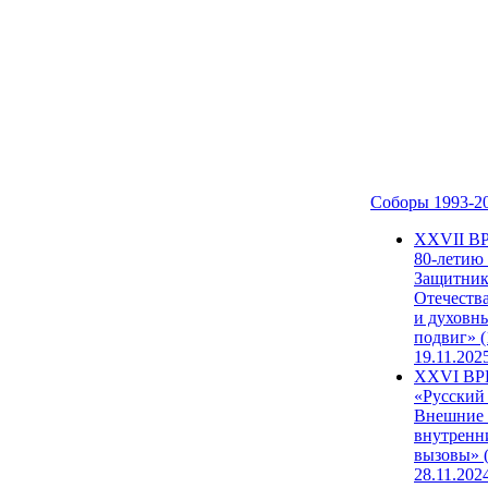
Соборы 1993-2
ХХVII В
80-летию
Защитни
Отечеств
и духовн
подвиг» (
19.11.202
XXVI В
«Русский
Внешние
внутренн
вызовы» (
28.11.202