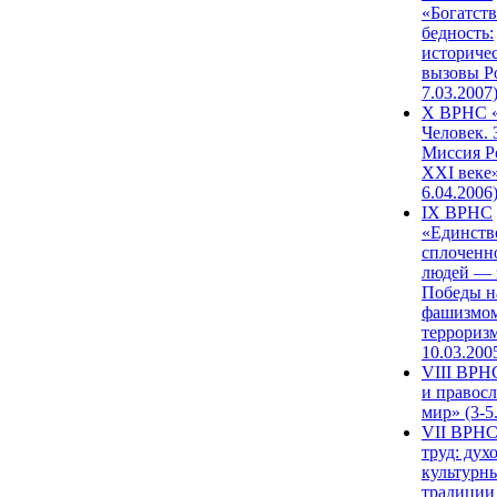
«Богатств
бедность:
историче
вызовы Ро
7.03.2007
X ВРНС «
Человек. 
Миссия Р
XXI веке»
6.04.2006
IX ВРНС
«Единств
сплоченн
людей — 
Победы н
фашизмом
терроризм
10.03.200
VIII ВРН
и правос
мир» (3-5
VII ВРНС
труд: дух
культурн
традиции