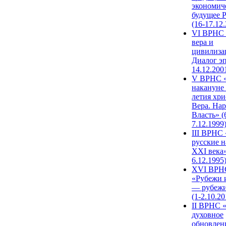
экономич
будущее 
(16-17.12
VI ВРНС 
вера и
цивилиза
Диалог эп
14.12.200
V ВРНС «
накануне 
летия хри
Вера. Нар
Власть» (
7.12.1999
III ВРНС 
русские н
XXI века»
6.12.1995
XVI ВРН
«Рубежи 
— рубежи
(1-2.10.20
II ВРНС 
духовное
обновлен