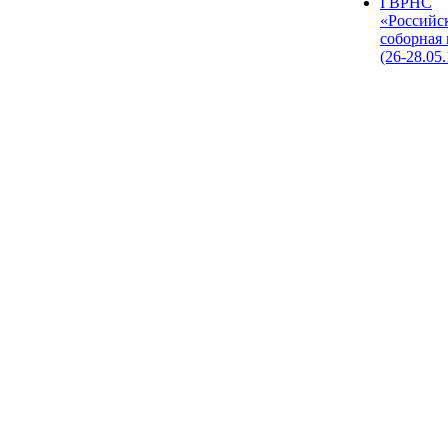
I ВРНС
«Российс
соборная
(26-28.05