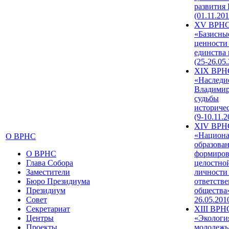
развития
(01.11.201
XV ВРН
«Базисны
ценности
единства
(25-26.05.
XIX ВРН
«Наследи
Владимир
судьбы
историче
(9-10.11.2
XIV ВРН
«Национа
О ВРНС
образован
О ВРНС
формиров
Глава Собора
целостно
Заместители
личности
Бюро Президиума
ответств
Президиум
общества»
Совет
26.05.201
Секретариат
XIII ВРН
Центры
«Экологи
Проекты
молодежь