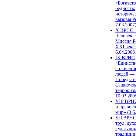
«Богатств
бедность:
историче
вызовы Ро
7.03.2007
X ВРНС «
Человек. 
Миссия Р
XXI веке»
6.04.2006
IX ВРНС
«Единств
сплоченн
людей — 
Победы н
фашизмом
терроризм
10.03.200
VIII ВРН
и правос
мир» (3-5
VII ВРНС
труд: дух
культурн
традиции