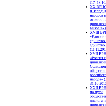
(17–18.10
XX ВРНС
и Запад: 
народов в
ответов н
цивилиза
вызовы» (
XVIII В
«Единств
единство 
единство
(11.11.201
XVII ВР
«Россия к
цивилиза
Солидарн
общество
российск
народа» (
31.10.201
XXII ВРН
по пути
обществе
диалога и
цивилиза