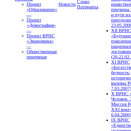
Слово
Проект
Новости
нравстве
Патриарха
«Образование»
причины 
—
и пути их
Проект
преодолен
«Демография»
23.05.200
—
XII ВРН
Проект ВРНС
«Будущие
«Экономика»
поколени
—
национал
Общественные
достояни
приемные
(20-22.02
XI ВРНС
«Богатств
бедность:
историче
вызовы Ро
7.03.2007
X ВРНС «
Человек. 
Миссия Р
XXI веке»
6.04.2006
IX ВРНС
«Единств
сплоченн