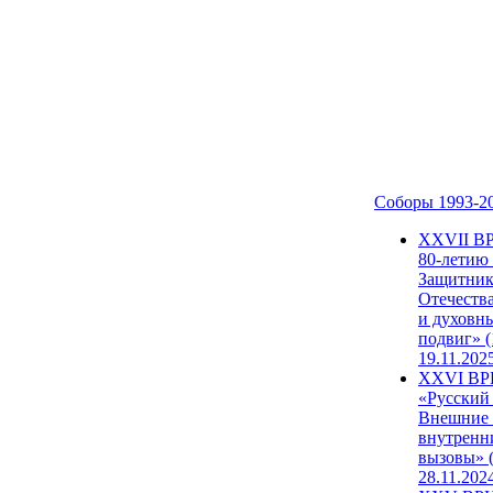
Соборы 1993-2
ХХVII В
80-летию
Защитни
Отечеств
и духовн
подвиг» (
19.11.202
XXVI В
«Русский
Внешние
внутренн
вызовы» (
28.11.202