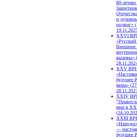
80-летию
Защитни
Отечеств
и духовн
подвиг» (
19.11.202
XXVI В
«Русский
Внешние
внутренн
вызовы» (
28.11.202
XXV ВР
«Настоящ
будущее 
мира» (27
28.11.202
XXIV В
"Правосл
мир в XXI
(24.10.20
XXIII В
«Народос
— настоя
будущее 