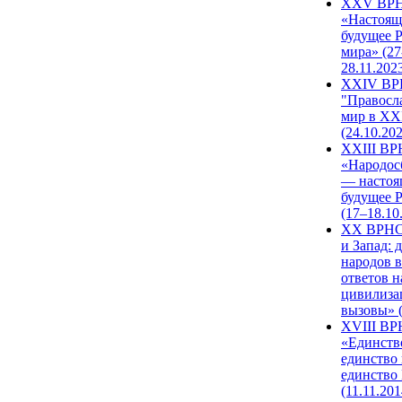
XXV ВР
«Настоящ
будущее 
мира» (27
28.11.202
XXIV В
"Правосл
мир в XXI
(24.10.20
XXIII В
«Народос
— настоя
будущее 
(17–18.10
XX ВРНС
и Запад: 
народов в
ответов н
цивилиза
вызовы» (
XVIII В
«Единств
единство 
единство
(11.11.201