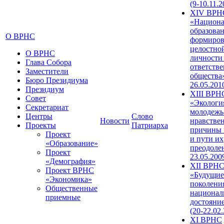
(9-10.11.2
XIV ВРН
«Национа
образован
О ВРНС
формиров
целостно
О ВРНС
личности
Глава Собора
ответств
Заместители
общества»
Бюро Президиума
26.05.201
Президиум
XIII ВРН
Совет
«Экологи
Секретариат
молодежь
Центры
Слово
Новости
нравстве
Проекты
Патриарха
причины 
Проект
и пути их
«Образование»
преодолен
Проект
23.05.200
«Демография»
XII ВРН
Проект ВРНС
«Будущие
«Экономика»
поколени
Общественные
национал
приемные
достояни
(20-22.02
XI ВРНС