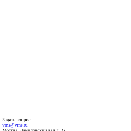
Задать вопрос
vrns@vrns.ru
Москва, Даниловский вал д. 22