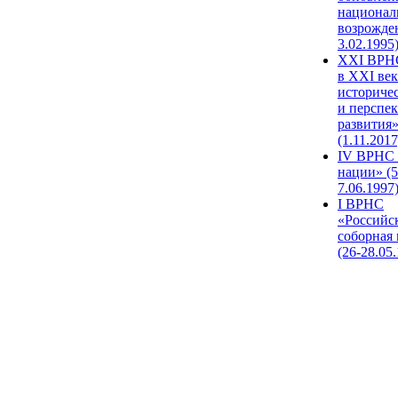
национал
возрожде
3.02.1995
XХI ВРНС
в XXI век
историче
и перспе
развития
(1.11.2017
IV ВРНС 
нации» (5
7.06.1997
I ВРНС
«Российс
соборная
(26-28.05