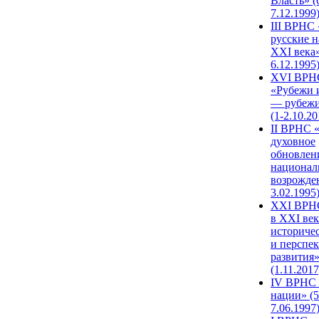
Власть» (
7.12.1999
III ВРНС 
русские н
XXI века»
6.12.1995
XVI ВРН
«Рубежи 
— рубежи
(1-2.10.20
II ВРНС 
духовное
обновлен
национал
возрожде
3.02.1995
XХI ВРНС
в XXI век
историче
и перспе
развития
(1.11.2017
IV ВРНС 
нации» (5
7.06.1997