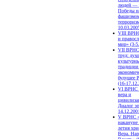
людей — 
Победы н
фашизмом
терроризм
10.03.200
VIII ВРН
и правос
мир» (3-5
VII ВРНС
труд: дух
культурн
традиции
экономич
будущее 
(16-17.12
VI ВРНС 
вера и
цивилиза
Диалог эп
14.12.200
V ВРНС «
накануне 
летия хри
Вера. Нар