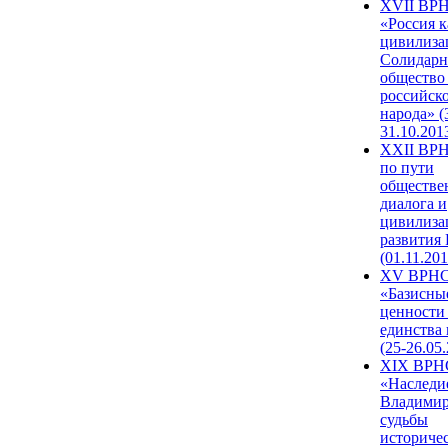
XVII ВР
«Россия к
цивилиза
Солидарн
общество
российск
народа» (
31.10.201
XXII ВРН
по пути
обществе
диалога и
цивилиза
развития
(01.11.201
XV ВРН
«Базисны
ценности
единства
(25-26.05.
XIX ВРН
«Наследи
Владимир
судьбы
историче