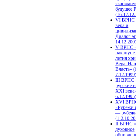
экономич
будущее 
(16-17.12
VI ВРНС 
вера и
цивилиза
Диалог эп
14.12.200
V ВРНС «
накануне 
летия хри
Вера. Нар
Власть» (
7.12.1999
III ВРНС 
русские н
XXI века»
6.12.1995
XVI ВРН
«Рубежи 
— рубежи
(1-2.10.20
II ВРНС 
духовное
обновлен