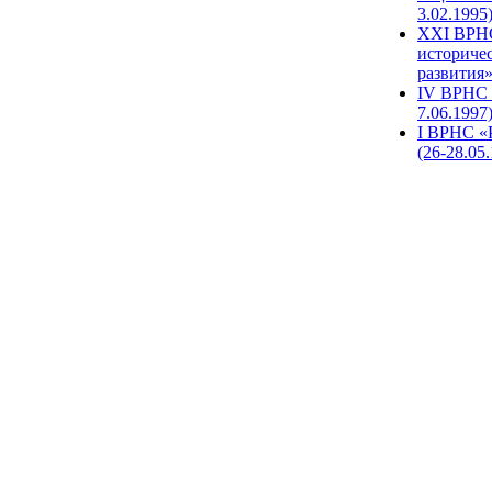
3.02.1995
XХI ВРНС
историче
развития»
IV ВРНС 
7.06.1997
I ВРНС «
(26-28.05