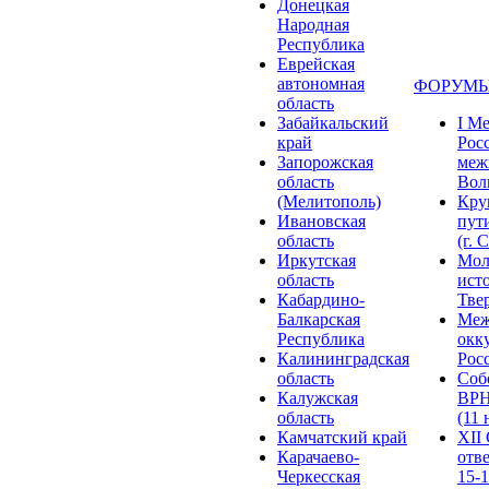
Донецкая
Народная
Республика
Еврейская
автономная
ФОРУМЫ
область
Забайкальский
I М
край
Рос
Запорожская
меж
область
Волг
(Мелитополь)
Кру
Ивановская
пут
область
(г. 
Иркутская
Мол
область
ист
Кабардино-
Твер
Балкарская
Меж
Республика
окк
Калининградская
Росс
область
Соб
Калужская
ВРН
область
(11 
Камчатский край
XII
Карачаево-
отв
Черкесская
15-1