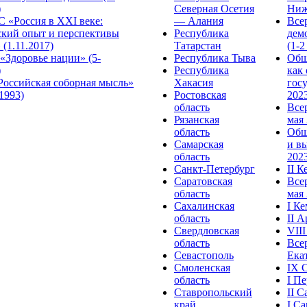
)
Северная Осетия
Ниж
 «Россия в XXI веке:
— Алания
Все
ский опыт и перспективы
Республика
дем
 (1.11.2017)
Татарстан
(1-2
«Здоровье нации» (5-
Республика Тыва
Общ
)
Республика
как
Российская соборная мысль»
Хакасия
гос
.1993)
Ростовская
2023
область
Все
Рязанская
мая 
область
Общ
Самарская
и в
область
2023
Санкт-Петербург
II 
Саратовская
Все
область
мая 
Сахалинская
I К
область
II 
Свердловская
VII
область
Все
Севастополь
Ека
Смоленская
IX 
область
I П
Ставропольский
II 
край
I С