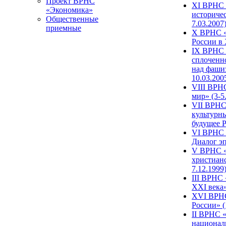
Проект ВРНС
XI ВРНС «
«Экономика»
историчес
Общественные
7.03.2007
приемные
X ВРНС «
России в 
IX ВРНС 
сплоченн
над фаши
10.03.200
VIII ВРН
мир» (3-5
VII ВРНС 
культурн
будущее Р
VI ВРНС «
Диалог эп
V ВРНС «
христианс
7.12.1999
III ВРНС 
XXI века»
XVI ВРНС
России» (
II ВРНС «
национал