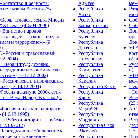
Богатство и бедность:
Адыгея
меж
кие вызовы России» (5-
Республика
Вто
)
Алтай
июля
Вера. Человек. Земля. Миссия
Республика
Собо
XXI веке» (4-6.04.2006)
Башкортостан
Собо
«Единство народов,
Республика
Дон
ость людей — залог Победы
Бурятия
нра
змом и терроризмом» (9-
Республика
Дону
5)
Дагестан
VI 
С «Россия и православный
Республика
вос
.02.2004)
Ингушетия
(2 н
«Вера и труд: духовно-
Республика
Рус
ые традиции и экономическое
Калмыкия
г.)
оссии» (16-17.12.2002)
Республика
VII
Россия: вера и цивилизация.
Карелия
меж
ох» (13-14.12.2001)
Республика Коми
Пер
Россия накануне 2000-летия
Республика
«Сох
тва. Вера. Народ. Власть» (6-
Крым
Все
)
Республика
(23 
«Россия и русские на пороге
Марий Эл
X С
 (4-6.12.1995)
Республика
отве
 «Рубежи истории — рубежи
Мордовия
Все
1-2.10.2012)
Республика Саха
дем
Через духовное обновление к
(Якутия)
Ново
ьному возрождению» (1-
Республика
Все