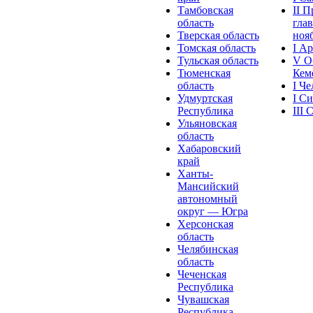
Тамбовская
II 
область
глав
Тверская область
нояб
Томская область
I А
Тульская область
V О
Тюменская
Кеме
область
I Ч
Удмуртская
I С
Республика
III
Ульяновская
область
Хабаровский
край
Ханты-
Мансийский
автономный
округ — Югра
Херсонская
область
Челябинская
область
Чеченская
Республика
Чувашская
Рeспублика