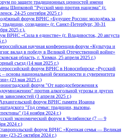
Форум по защите традиционных ценностей имени
ьяны Щипковой "Русский мир против нацизма" (г.
енск, 24-25 сентября 2025 г.)
одёжный форум ВРНС «Будущее России: молодёжь за
, традиции, созидание» (г. Санкт-Петербург, 30-31
бря 2025 г.).
ум ВРНС «Сила в единстве» (г. Владивосток, 20 августа
 г.)
ероссийская научная конференция-форум «Культура и
игия: вклад в победу в Великой Отечественной войне»
ковская область, г. Химки, 25 апреля 2025 г.)
рный съезд (14 мая 2025 г.)
 Всероссийский форум ВРНС в Новосибирске «Русский
к – основа национальной безопасности и суверенитета
ии» (23 мая 2025 г.)
ининградский форум "От народосбережения к
одоумножению" против алкогольной угрозы и других
в зависимостей (3 апреля 2025 г.)
 Архангельский форум ВРНС памяти Иоанна
нштадского "Год семьи: традиции, вызовы,
пективы" (14 ноября 2024 г.)
Русский экономический форум в Челябинске (7 — 9
ря 2024 г.)
Ставропольский форум ВРНС «Крепкая семья — Великая
ия» (23-25 октября 2024 г.)