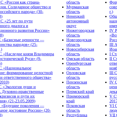
С «Россия как страна-
область
Фор
ция. Солидарное общество и
Мурманская
сов
оссийского народа» (30-
область
г.)
3)
Ненецкий
Общ
С «25 лет по пути
автономный
нац
нного диалога и
округ
име
ционного развития России»
Нижегородская
IV 
8)
область
«Во
«Базисные ценности —
Новгородская
Росс
инства народов» (25-
область
III
1)
Новосибирская
Иоа
 «Наследие князя Владимира
область
I С
исторической Руси» (9-
Омская область
II 
5)
Оренбургская
отве
С «Национальное
область
нояб
ние: формирование целостной
Орловская
III
 и ответственного общества»
область
русс
.2010)
Пензенская
IV 
С «Экология души и
область
цен
. Духовно-нравственные
Пермский край
дека
кризисов и пути их
Приморский
V С
ия» (21-23.05.2009)
край
2017
 «Будущие поколения —
Псковская
VI 
ное достояние России» (20-
область
люде
8)
Республика
VII