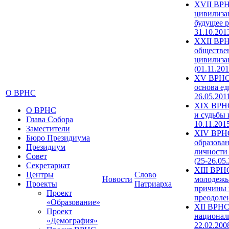
XVII ВРН
цивилиза
будущее р
31.10.201
XXII ВРН
обществе
цивилиза
(01.11.201
XV ВРНС 
основа ед
О ВРНС
26.05.201
XIX ВРНС
О ВРНС
и судьбы 
Глава Собора
10.11.201
Заместители
XIV ВРН
Бюро Президиума
образова
Президиум
личности
Совет
(25-26.05
Секретариат
XIII ВРН
Центры
Слово
Новости
молодежь
Проекты
Патриарха
причины 
Проект
преодолен
«Образование»
XII ВРНС
Проект
националь
«Демография»
22.02.200