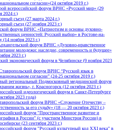
национальном согласии»(24 октября 2019 г.)
рой всероссийский форум ВРНС «Русский мир» (29
 2024 г.)
рный съезд (27 марта 2024 г.)
рный съезд (27 ноября 2023 г.)
ской форум ВРНС «Патриотизм и основы духовно-
вственных ценностей: Русский выбор» в Ростове-на-
 (14 ноября 2023 г.)
Архангельский форум ВРНС «Духовно-нравственное
питание молодежи: наследие, современность и будущее»
оября 2023 г.)
ский экономический форум в Челябинске (9 ноября 2023
 Ставропольский форум ВРНС “Русский язык в
национальном согласии” (24-25 октября 2019 г.)
вый региональный Подмосковный медицинский форум
раним жизнь», г. Красногорск (12 октября 2023 г.)
российский идеологический форум в Санкт-Петербурге
октября 2023 года)
тавропольский форум ВРНС «Служение Отечеству –
тственность за его судьбу» (18 — 20 октября 2023 г.)
российский форум "Пространственное развитие и
ография в России" (с участием Минстроя России) в
сибирске (23 сентября 2023 г.)
российский форум "Русский культурный код XXI века" в