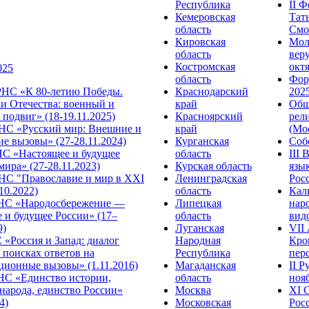
Республика
II 
Кемеровская
Тат
область
Смол
Кировская
Мол
область
веру
Костромская
октя
025
область
Фор
НС «К 80-летию Победы.
Краснодарский
2025
и Отечества: военный и
край
Общ
подвиг» (18-19.11.2025)
Красноярский
рел
С «Русский мир: Внешние и
край
(Мос
е вызовы» (27-28.11.2024)
Курганская
Собо
 «Настоящее и будущее
область
III
мира» (27-28.11.2023)
Курская область
язы
С "Православие и мир в XXI
Ленинградская
Росс
.10.2022)
область
Кал
НС «Народосбережение —
Липецкая
нар
 и будущее России» (17–
область
видо
9)
Луганская
VII
«Россия и Запад: диалог
Народная
Кро
 поисках ответов на
Республика
перс
ционные вызовы» (1.11.2016)
Магаданская
II 
НС «Единство истории,
область
нояб
народа, единство России»
Москва
ХI 
4)
Московская
Росс