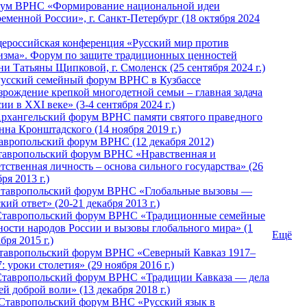
ум ВРНС «Формирование национальной идеи
ременной России», г. Санкт-Петербург (18 октября 2024
ероссийская конференция «Русский мир против
изма». Форум по защите традиционных ценностей
ни Татьяны Щипковой, г. Смоленск (25 сентября 2024 г.)
Русский семейный форум ВРНС в Кузбассе
зрождение крепкой многодетной семьи – главная задача
ии в XXI веке» (3-4 сентября 2024 г.)
 Архангельский форум ВРНС памяти святого праведного
нна Кронштадского (14 ноября 2019 г.)
тавропольский форум ВРНС (12 декабря 2012)
Ставропольский форум ВРНС «Нравственная и
тственная личность – основа сильного государства» (26
ря 2013 г.)
 Ставропольский форум ВРНС «Глобальные вызовы —
кий ответ» (20-21 декабря 2013 г.)
Ставропольский форум ВРНС «Традиционные семейные
ности народов России и вызовы глобального мира» (1
Ещё
бря 2015 г.)
тавропольский форум ВРНС «Северный Кавказ 1917–
: уроки столетия» (29 ноября 2016 г.)
Ставропольский форум ВРНС «Традиции Кавказа — дела
й доброй воли» (13 декабря 2018 г.)
 Ставропольский форум ВHС «Русский язык в