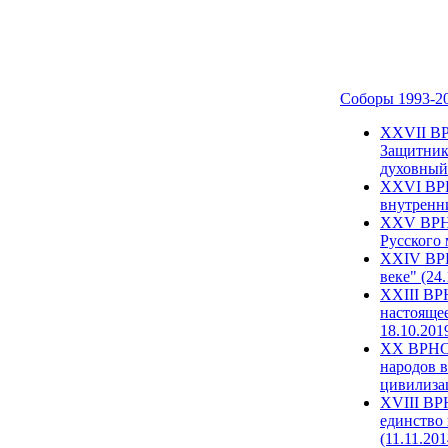
Соборы 1993-2
ХХVII ВР
Защитник
духовный 
XXVI ВРН
внутренни
XXV ВРНС
Русского 
XXIV ВРН
веке" (24
XXIII ВР
настоящее
18.10.201
XX ВРНС 
народов в
цивилиза
XVIII ВР
единство 
(11.11.201