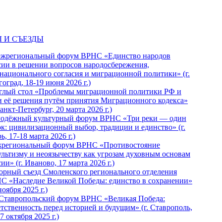
 И СЪЕЗДЫ
ежрегиональный форум ВРНС «Единство народов
сии в решении вопросов народосбережения,
национального согласия и миграционной политики» (г.
оград, 18-19 июня 2026 г.)
глый стол «Проблемы миграционной политики РФ и
и её решения путём принятия Миграционного кодекса»
Санкт-Петербург, 20 марта 2026 г.)
одёжный культурный форум ВРНС «Три реки — один
ок: цивилизационный выбор, традиции и единство» (г.
ь, 17-18 марта 2026 г.)
региональный форум ВРНС «Противостояние
ультизму и неоязычеству как угрозам духовным основам
ии» (г. Иваново, 17 марта 2026 г.)
орный съезд Смоленского регионального отделения
С «Наследие Великой Победы: единство в сохранении»
ноября 2025 г.)
 Ставропольский форум ВРНС «Великая Победа:
етственность перед историей и будущим» (г. Ставрополь,
7 октября 2025 г.)