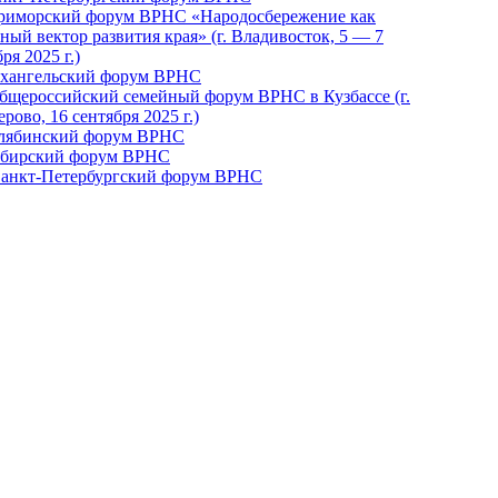
Приморский форум ВРНС «Народосбережение как
ный вектор развития края» (г. Владивосток, 5 — 7
ря 2025 г.)
рхангельский форум ВРНС
бщероссийский семейный форум ВРНС в Кузбассе (г.
рово, 16 сентября 2025 г.)
елябинский форум ВРНС
ибирский форум ВРНС
 Санкт-Петербургский форум ВРНС