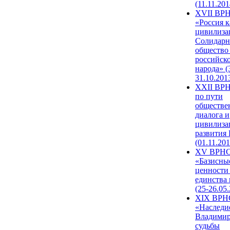
(11.11.201
XVII ВР
«Россия к
цивилиза
Солидарн
общество
российск
народа» (
31.10.201
XXII ВРН
по пути
обществе
диалога и
цивилиза
развития
(01.11.201
XV ВРН
«Базисны
ценности
единства
(25-26.05.
XIX ВРН
«Наследи
Владимир
судьбы