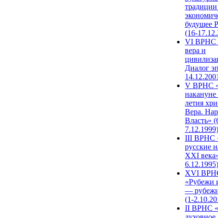
традиции
экономич
будущее 
(16-17.12
VI ВРНС 
вера и
цивилиза
Диалог эп
14.12.200
V ВРНС «
накануне 
летия хри
Вера. Нар
Власть» (
7.12.1999
III ВРНС 
русские н
XXI века»
6.12.1995
XVI ВРН
«Рубежи 
— рубежи
(1-2.10.20
II ВРНС 
духовное