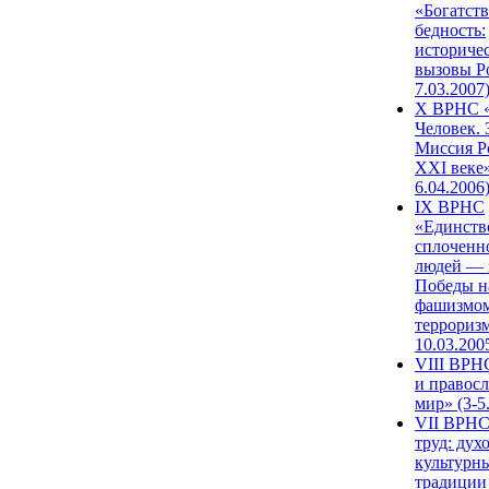
«Богатств
бедность:
историче
вызовы Ро
7.03.2007
X ВРНС «
Человек. 
Миссия Р
XXI веке»
6.04.2006
IX ВРНС
«Единств
сплоченн
людей — 
Победы н
фашизмом
терроризм
10.03.200
VIII ВРН
и правос
мир» (3-5
VII ВРНС
труд: дух
культурн
традиции