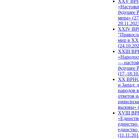
XXV ВР
«Настоящ
будущее 
мира» (27
28.11.202
XXIV В
"Правосл
мир в XXI
(24.10.20
XXIII В
«Народос
— настоя
будущее 
(17–18.10
XX ВРНС
и Запад: 
народов в
ответов н
цивилиза
вызовы» (
XVIII В
«Единств
единство 
единство
(11.11.201