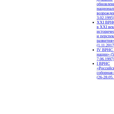
обновлен
национал
возрожде
3.02.1995
XХI ВРНС
в XXI век
историче
и перспе
развития
(1.11.2017
IV ВРНС 
нации» (5
7.06.1997
I ВРНС
«Российс
соборная
(26-28.05