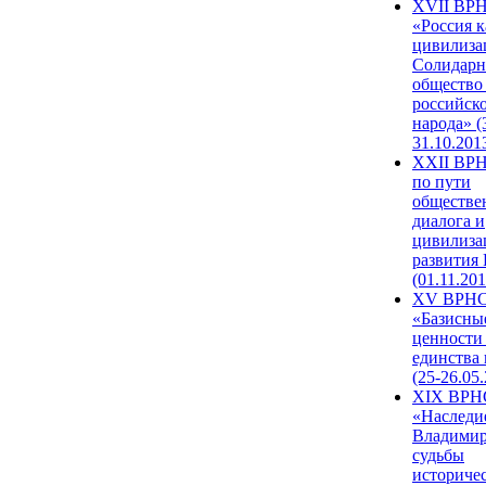
XVII ВР
«Россия к
цивилиза
Солидарн
общество
российск
народа» (
31.10.201
XXII ВРН
по пути
обществе
диалога и
цивилиза
развития
(01.11.201
XV ВРН
«Базисны
ценности
единства
(25-26.05.
XIX ВРН
«Наследи
Владимир
судьбы
историче