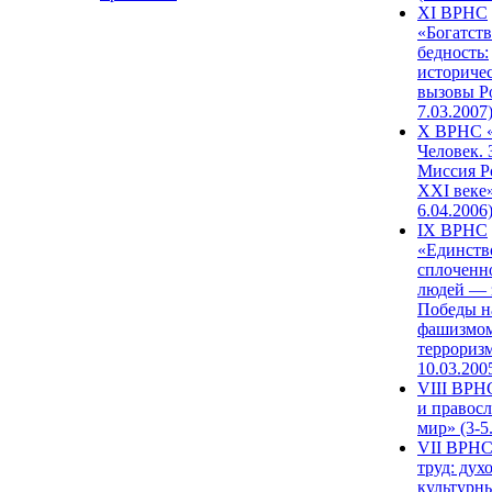
XI ВРНС
«Богатств
бедность:
историче
вызовы Ро
7.03.2007
X ВРНС «
Человек. 
Миссия Р
XXI веке»
6.04.2006
IX ВРНС
«Единств
сплоченн
людей — 
Победы н
фашизмом
терроризм
10.03.200
VIII ВРН
и правос
мир» (3-5
VII ВРНС
труд: дух
культурн