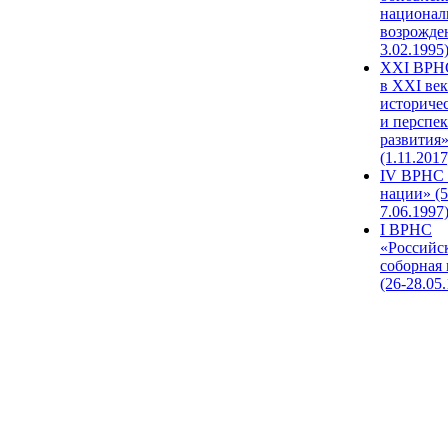
национал
возрожде
3.02.1995
XХI ВРНС
в XXI век
историче
и перспе
развития
(1.11.2017
IV ВРНС 
нации» (5
7.06.1997
I ВРНС
«Российс
соборная
(26-28.05