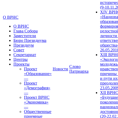
историче
(9-10.11.2
XIV ВРН
«Национа
О ВРНС
образован
О ВРНС
формиров
Глава Собора
целостно
Заместители
личности
Бюро Президиума
ответств
Президиум
общества»
Совет
26.05.201
Секретариат
XIII ВРН
Центры
«Экологи
Проекты
молодежь
Слово
Проект
Новости
нравстве
Патриарха
«Образование»
причины 
—
и пути их
Проект
преодолен
«Демография»
23.05.200
—
XII ВРН
Проект ВРНС
«Будущие
«Экономика»
поколени
—
национал
Общественные
достояни
приемные
(20-22.02