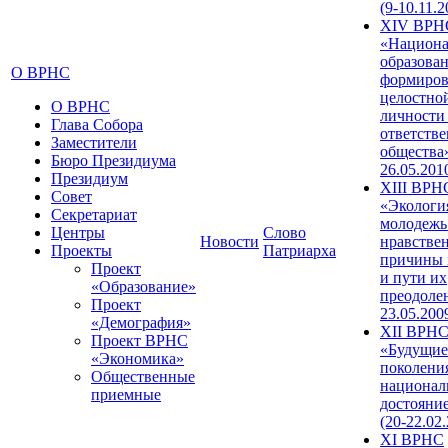
(9-10.11.2
XIV ВРН
«Национа
образован
О ВРНС
формиров
целостно
О ВРНС
личности
Глава Собора
ответств
Заместители
общества»
Бюро Президиума
26.05.201
Президиум
XIII ВРН
Совет
«Экологи
Секретариат
молодежь
Центры
Слово
Новости
нравстве
Проекты
Патриарха
причины 
Проект
и пути их
«Образование»
преодолен
Проект
23.05.200
«Демография»
XII ВРН
Проект ВРНС
«Будущие
«Экономика»
поколени
Общественные
национал
приемные
достояни
(20-22.02
XI ВРНС