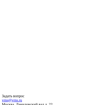
Задать вопрос
vrns@vrns.ru
Москва, Даниловский вал д. 22