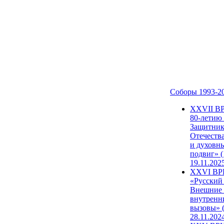
Соборы 1993-2
ХХVII В
80-летию
Защитни
Отечеств
и духовн
подвиг» (
19.11.202
XXVI В
«Русский
Внешние
внутренн
вызовы» (
28.11.202