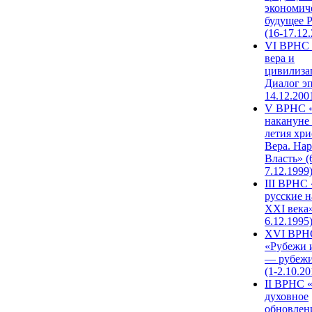
экономич
будущее 
(16-17.12
VI ВРНС 
вера и
цивилиза
Диалог эп
14.12.200
V ВРНС «
накануне 
летия хри
Вера. Нар
Власть» (
7.12.1999
III ВРНС 
русские н
XXI века»
6.12.1995
XVI ВРН
«Рубежи 
— рубежи
(1-2.10.20
II ВРНС 
духовное
обновлен