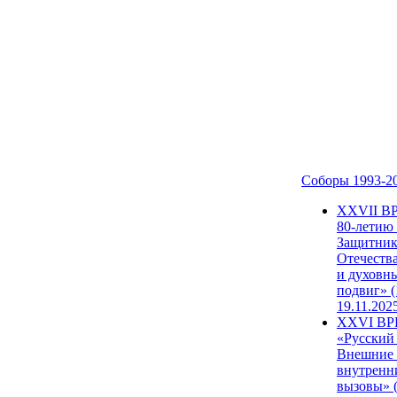
Соборы 1993-2
ХХVII В
80-летию
Защитни
Отечеств
и духовн
подвиг» (
19.11.202
XXVI В
«Русский
Внешние
внутренн
вызовы» (