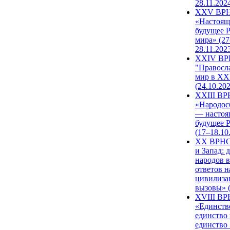
28.11.202
XXV ВР
«Настоящ
будущее 
мира» (27
28.11.202
XXIV В
"Правосл
мир в XXI
(24.10.20
XXIII В
«Народос
— настоя
будущее 
(17–18.10
XX ВРНС
и Запад: 
народов в
ответов н
цивилиза
вызовы» (
XVIII В
«Единств
единство 
единство