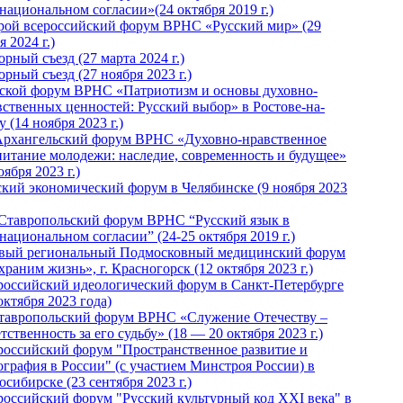
национальном согласии»(24 октября 2019 г.)
рой всероссийский форум ВРНС «Русский мир» (29
 2024 г.)
рный съезд (27 марта 2024 г.)
рный съезд (27 ноября 2023 г.)
ской форум ВРНС «Патриотизм и основы духовно-
вственных ценностей: Русский выбор» в Ростове-на-
 (14 ноября 2023 г.)
Архангельский форум ВРНС «Духовно-нравственное
питание молодежи: наследие, современность и будущее»
оября 2023 г.)
ский экономический форум в Челябинске (9 ноября 2023
 Ставропольский форум ВРНС “Русский язык в
национальном согласии” (24-25 октября 2019 г.)
вый региональный Подмосковный медицинский форум
раним жизнь», г. Красногорск (12 октября 2023 г.)
российский идеологический форум в Санкт-Петербурге
октября 2023 года)
тавропольский форум ВРНС «Служение Отечеству –
тственность за его судьбу» (18 — 20 октября 2023 г.)
российский форум "Пространственное развитие и
ография в России" (с участием Минстроя России) в
сибирске (23 сентября 2023 г.)
российский форум "Русский культурный код XXI века" в