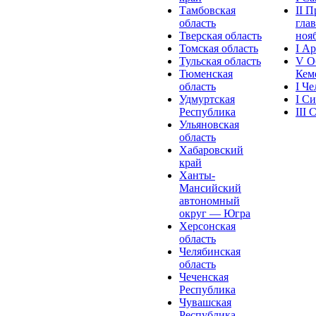
Тамбовская
II 
область
глав
Тверская область
нояб
Томская область
I А
Тульская область
V О
Тюменская
Кеме
область
I Ч
Удмуртская
I С
Республика
III
Ульяновская
область
Хабаровский
край
Ханты-
Мансийский
автономный
округ — Югра
Херсонская
область
Челябинская
область
Чеченская
Республика
Чувашская
Рeспублика