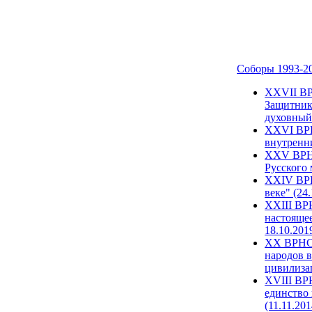
Соборы 1993-2
ХХVII ВР
Защитник
духовный 
XXVI ВРН
внутренни
XXV ВРНС
Русского 
XXIV ВРН
веке" (24
XXIII ВР
настоящее
18.10.201
XX ВРНС 
народов в
цивилиза
XVIII ВР
единство 
(11.11.201