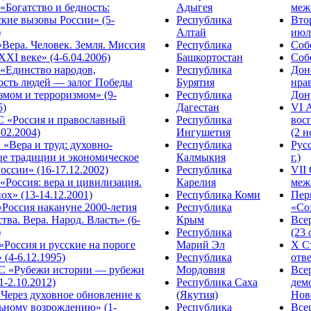
Богатство и бедность:
Адыгея
меж
кие вызовы России» (5-
Республика
Вто
)
Алтай
июля
Вера. Человек. Земля. Миссия
Республика
Собо
XXI веке» (4-6.04.2006)
Башкортостан
Собо
«Единство народов,
Республика
Дон
ость людей — залог Победы
Бурятия
нра
змом и терроризмом» (9-
Республика
Дону
5)
Дагестан
VI 
С «Россия и православный
Республика
вос
.02.2004)
Ингушетия
(2 н
«Вера и труд: духовно-
Республика
Рус
ые традиции и экономическое
Калмыкия
г.)
оссии» (16-17.12.2002)
Республика
VII
Россия: вера и цивилизация.
Карелия
меж
ох» (13-14.12.2001)
Республика Коми
Пер
Россия накануне 2000-летия
Республика
«Сох
тва. Вера. Народ. Власть» (6-
Крым
Все
)
Республика
(23 
«Россия и русские на пороге
Марий Эл
X С
 (4-6.12.1995)
Республика
отве
 «Рубежи истории — рубежи
Мордовия
Все
1-2.10.2012)
Республика Саха
дем
Через духовное обновление к
(Якутия)
Ново
ьному возрождению» (1-
Республика
Все