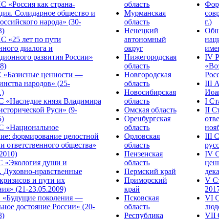
С «Россия как страна-
область
Фор
ция. Солидарное общество и
Мурманская
сов
оссийского народа» (30-
область
г.)
3)
Ненецкий
Общ
С «25 лет по пути
автономный
нац
нного диалога и
округ
име
ционного развития России»
Нижегородская
IV 
8)
область
«Во
«Базисные ценности —
Новгородская
Росс
инства народов» (25-
область
III
1)
Новосибирская
Иоа
 «Наследие князя Владимира
область
I С
исторической Руси» (9-
Омская область
II 
5)
Оренбургская
отве
С «Национальное
область
нояб
ние: формирование целостной
Орловская
III
 и ответственного общества»
область
русс
.2010)
Пензенская
IV 
С «Экология души и
область
цен
. Духовно-нравственные
Пермский край
дека
кризисов и пути их
Приморский
V С
ия» (21-23.05.2009)
край
2017
 «Будущие поколения —
Псковская
VI 
ное достояние России» (20-
область
люде
8)
Республика
VII