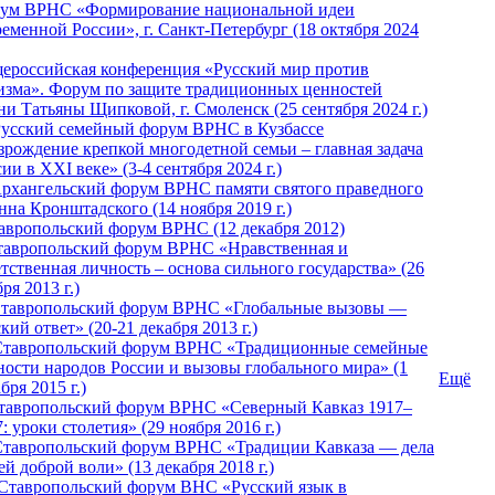
ум ВРНС «Формирование национальной идеи
ременной России», г. Санкт-Петербург (18 октября 2024
ероссийская конференция «Русский мир против
изма». Форум по защите традиционных ценностей
ни Татьяны Щипковой, г. Смоленск (25 сентября 2024 г.)
Русский семейный форум ВРНС в Кузбассе
зрождение крепкой многодетной семьи – главная задача
ии в XXI веке» (3-4 сентября 2024 г.)
 Архангельский форум ВРНС памяти святого праведного
нна Кронштадского (14 ноября 2019 г.)
тавропольский форум ВРНС (12 декабря 2012)
Ставропольский форум ВРНС «Нравственная и
тственная личность – основа сильного государства» (26
ря 2013 г.)
 Ставропольский форум ВРНС «Глобальные вызовы —
кий ответ» (20-21 декабря 2013 г.)
Ставропольский форум ВРНС «Традиционные семейные
ности народов России и вызовы глобального мира» (1
Ещё
бря 2015 г.)
тавропольский форум ВРНС «Северный Кавказ 1917–
: уроки столетия» (29 ноября 2016 г.)
Ставропольский форум ВРНС «Традиции Кавказа — дела
й доброй воли» (13 декабря 2018 г.)
 Ставропольский форум ВHС «Русский язык в