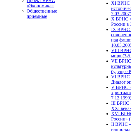
Проект ВРНС
XI ВРНС «
«Экономика»
историчес
Общественные
7.03.2007
приемные
X ВРНС «
России в 
IX ВРНС 
сплоченн
над фаши
10.03.200
VIII ВРН
мир» (3-5
VII ВРНС 
культурн
будущее Р
VI ВРНС «
Диалог эп
V ВРНС «
христианс
7.12.1999
III ВРНС 
XXI века»
XVI ВРНС
России» (
II ВРНС «
национал