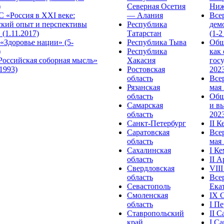
)
Северная Осетия
Ниж
 «Россия в XXI веке:
— Алания
Все
ский опыт и перспективы
Республика
дем
 (1.11.2017)
Татарстан
(1-2
«Здоровье нации» (5-
Республика Тыва
Общ
)
Республика
как
Российская соборная мысль»
Хакасия
гос
.1993)
Ростовская
2023
область
Все
Рязанская
мая 
область
Общ
Самарская
и в
область
2023
Санкт-Петербург
II 
Саратовская
Все
область
мая 
Сахалинская
I К
область
II 
Свердловская
VII
область
Все
Севастополь
Ека
Смоленская
IX 
область
I П
Ставропольский
II 
край
I С