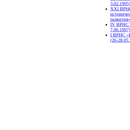
3.02.1995
XХI ВРНС
историче
развития»
IV ВРНС 
7.06.1997
I ВРНС «
(26-28.05