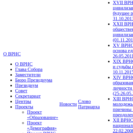
XVII ВРН
цивилиза
будущее р
31.10.201
XXII ВРН
обществе
цивилиза
(01.11.201
XV ВРНС 
основа ед
О ВРНС
26.05.201
XIX ВРНС
О ВРНС
и судьбы 
Глава Собора
10.11.201
Заместители
XIV ВРН
Бюро Президиума
образова
Президиум
личности
Совет
(25-26.05
Секретариат
XIII ВРН
Центры
Слово
Новости
молодежь
Проекты
Патриарха
причины 
Проект
преодолен
«Образование»
XII ВРНС
Проект
националь
«Демография»
22.02.200