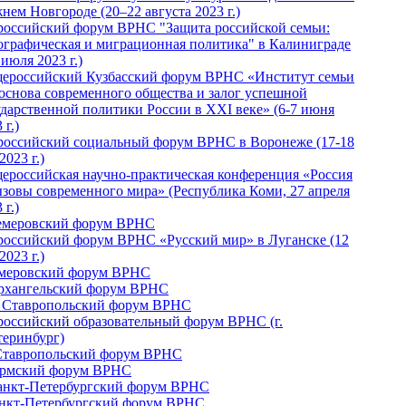
нем Новгороде (20–22 августа 2023 г.)
российский форум ВРНС "Защита российской семьи:
ографическая и миграционная политика" в Калиниграде
 июля 2023 г.)
ероссийский Кузбасский форум ВРНС «Институт семьи
 основа современного общества и залог успешной
ударственной политики России в ХХI веке» (6-7 июня
 г.)
российский социальный форум ВРНС в Воронеже (17-18
2023 г.)
ероссийская научно-практическая конференция «Россия
ызовы современного мира» (Республика Коми, 27 апреля
 г.)
Кемеровский форум ВРНС
российский форум ВРНС «Русский мир» в Луганске (12
2023 г.)
емеровский форум ВРНС
Архангельский форум ВРНС
I Ставропольский форум ВРНС
российский образовательный форум ВРНС (г.
теринбург)
Ставропольский форум ВРНС
ермский форум ВРНС
Санкт-Петербургский форум ВРНС
анкт-Петербургский форум ВРНС