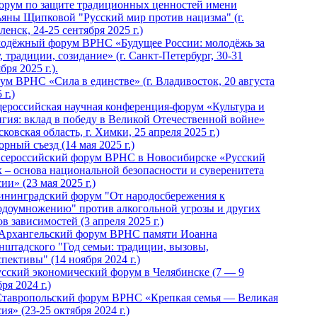
Форум по защите традиционных ценностей имени
ьяны Щипковой "Русский мир против нацизма" (г.
енск, 24-25 сентября 2025 г.)
одёжный форум ВРНС «Будущее России: молодёжь за
, традиции, созидание» (г. Санкт-Петербург, 30-31
бря 2025 г.).
ум ВРНС «Сила в единстве» (г. Владивосток, 20 августа
 г.)
ероссийская научная конференция-форум «Культура и
игия: вклад в победу в Великой Отечественной войне»
ковская область, г. Химки, 25 апреля 2025 г.)
рный съезд (14 мая 2025 г.)
 Всероссийский форум ВРНС в Новосибирске «Русский
к – основа национальной безопасности и суверенитета
ии» (23 мая 2025 г.)
ининградский форум "От народосбережения к
одоумножению" против алкогольной угрозы и других
в зависимостей (3 апреля 2025 г.)
 Архангельский форум ВРНС памяти Иоанна
нштадского "Год семьи: традиции, вызовы,
пективы" (14 ноября 2024 г.)
Русский экономический форум в Челябинске (7 — 9
ря 2024 г.)
Ставропольский форум ВРНС «Крепкая семья — Великая
ия» (23-25 октября 2024 г.)