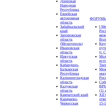
Донецкая
Народная
Республика
Еврейская
автономная
ФОРУМЫ
область
Забайкальский
I М
край
Рос
Запорожская
меж
область
Волг
(Мелитополь)
Кру
Ивановская
пут
область
(г. 
Иркутская
Мол
область
ист
Кабардино-
Твер
Балкарская
Меж
Республика
окк
Калининградская
Росс
область
Соб
Калужская
ВРН
область
(11 
Камчатский край
XII
Карачаево-
отв
Черкесская
15-1