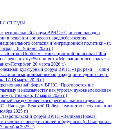
 И СЪЕЗДЫ
ежрегиональный форум ВРНС «Единство народов
сии в решении вопросов народосбережения,
национального согласия и миграционной политики» (г.
оград, 18-19 июня 2026 г.)
глый стол «Проблемы миграционной политики РФ и
и её решения путём принятия Миграционного кодекса»
Санкт-Петербург, 20 марта 2026 г.)
одёжный культурный форум ВРНС «Три реки — один
ок: цивилизационный выбор, традиции и единство» (г.
ь, 17-18 марта 2026 г.)
региональный форум ВРНС «Противостояние
ультизму и неоязычеству как угрозам духовным основам
ии» (г. Иваново, 17 марта 2026 г.)
орный съезд Смоленского регионального отделения
С «Наследие Великой Победы: единство в сохранении»
ноября 2025 г.)
 Ставропольский форум ВРНС «Великая Победа:
етственность перед историей и будущим» (г. Ставрополь,
7 октября 2025 г.)