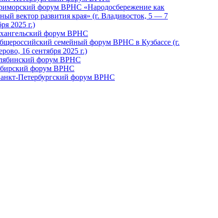
Приморский форум ВРНС «Народосбережение как
ный вектор развития края» (г. Владивосток, 5 — 7
ря 2025 г.)
рхангельский форум ВРНС
бщероссийский семейный форум ВРНС в Кузбассе (г.
рово, 16 сентября 2025 г.)
елябинский форум ВРНС
ибирский форум ВРНС
 Санкт-Петербургский форум ВРНС