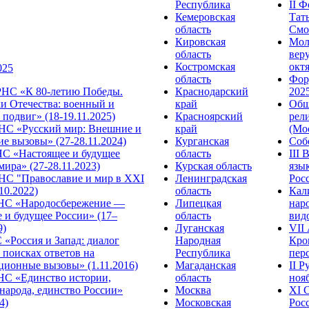
Республика
II 
Кемеровская
Тат
область
Смол
Кировская
Мол
область
веру
Костромская
октя
025
область
Фор
НС «К 80-летию Победы.
Краснодарский
2025
и Отечества: военный и
край
Общ
подвиг» (18-19.11.2025)
Красноярский
рел
С «Русский мир: Внешние и
край
(Мос
е вызовы» (27-28.11.2024)
Курганская
Собо
 «Настоящее и будущее
область
III
мира» (27-28.11.2023)
Курская область
язы
С "Православие и мир в XXI
Ленинградская
Росс
.10.2022)
область
Кал
НС «Народосбережение —
Липецкая
нар
 и будущее России» (17–
область
видо
9)
Луганская
VII
«Россия и Запад: диалог
Народная
Кро
 поисках ответов на
Республика
перс
ционные вызовы» (1.11.2016)
Магаданская
II 
НС «Единство истории,
область
нояб
народа, единство России»
Москва
ХI 
4)
Московская
Росс