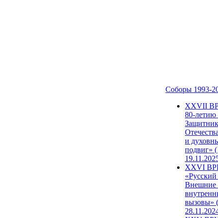
Соборы 1993-2
ХХVII В
80-летию
Защитни
Отечеств
и духовн
подвиг» (
19.11.202
XXVI В
«Русский
Внешние
внутренн
вызовы» (
28.11.202