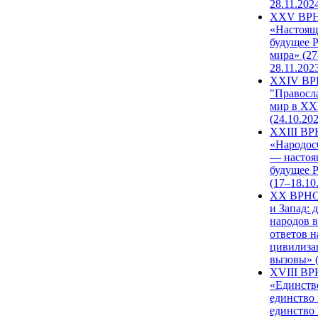
28.11.202
XXV ВР
«Настоящ
будущее 
мира» (27
28.11.202
XXIV В
"Правосл
мир в XXI
(24.10.20
XXIII В
«Народос
— настоя
будущее 
(17–18.10
XX ВРНС
и Запад: 
народов в
ответов н
цивилиза
вызовы» (
XVIII В
«Единств
единство 
единство