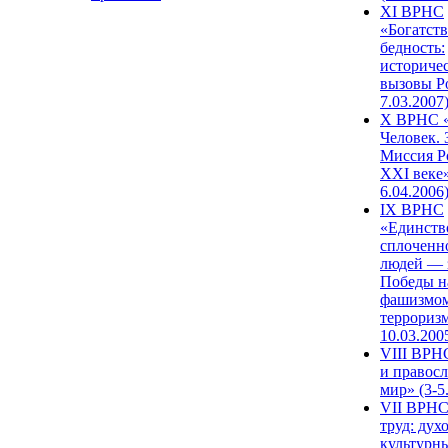
XI ВРНС
«Богатств
бедность:
историче
вызовы Ро
7.03.2007
X ВРНС «
Человек. 
Миссия Р
XXI веке»
6.04.2006
IX ВРНС
«Единств
сплоченн
людей — 
Победы н
фашизмом
терроризм
10.03.200
VIII ВРН
и правос
мир» (3-5
VII ВРНС
труд: дух
культурн