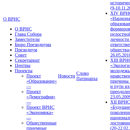
историче
(9-10.11.2
XIV ВРН
«Национа
О ВРНС
образован
О ВРНС
формиров
Глава Собора
целостно
Заместители
личности
Бюро Президиума
ответств
Президиум
общества»
Совет
26.05.201
Секретариат
XIII ВРН
Центры
«Экологи
Проекты
молодежь
Слово
Проект
Новости
нравстве
Патриарха
«Образование»
причины 
—
и пути их
Проект
преодолен
«Демография»
23.05.200
—
XII ВРН
Проект ВРНС
«Будущие
«Экономика»
поколени
—
национал
Общественные
достояни
приемные
(20-22.02