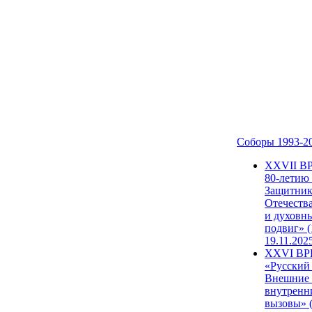
Соборы 1993-2
ХХVII В
80-летию
Защитни
Отечеств
и духовн
подвиг» (
19.11.202
XXVI В
«Русский
Внешние
внутренн
вызовы» (