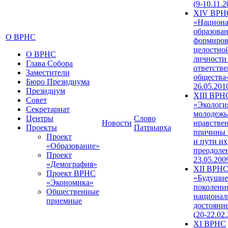
(9-10.11.2
XIV ВРН
«Национа
образован
О ВРНС
формиров
целостно
О ВРНС
личности
Глава Собора
ответств
Заместители
общества»
Бюро Президиума
26.05.201
Президиум
XIII ВРН
Совет
«Экологи
Секретариат
молодежь
Центры
Слово
Новости
нравстве
Проекты
Патриарха
причины 
Проект
и пути их
«Образование»
преодолен
Проект
23.05.200
«Демография»
XII ВРН
Проект ВРНС
«Будущие
«Экономика»
поколени
Общественные
национал
приемные
достояни
(20-22.02
XI ВРНС