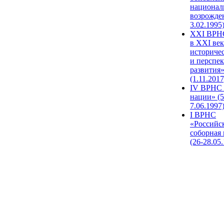
национал
возрожде
3.02.1995
XХI ВРНС
в XXI век
историче
и перспе
развития
(1.11.2017
IV ВРНС 
нации» (5
7.06.1997
I ВРНС
«Российс
соборная
(26-28.05