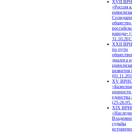
XVII ВР
«Россия к
цивилиза
Солидарн
общество
российск
народа» (
31.10.201
XXII ВРН
по пути
обществе
диалога и
цивилиза
развития
(01.11.201
XV ВРН
«Базисны
ценности
единства
(25-26.05.
XIX ВРН
«Наследи
Владимир
судьбы
историче