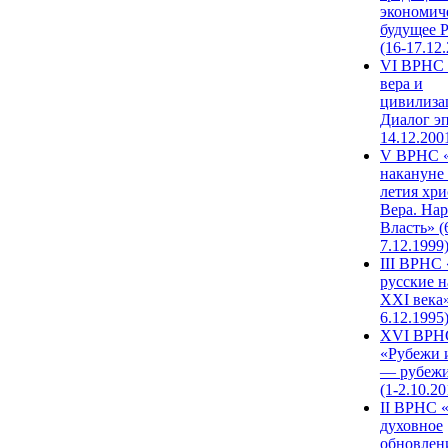
экономич
будущее 
(16-17.12
VI ВРНС 
вера и
цивилиза
Диалог эп
14.12.200
V ВРНС «
накануне 
летия хри
Вера. Нар
Власть» (
7.12.1999
III ВРНС 
русские н
XXI века»
6.12.1995
XVI ВРН
«Рубежи 
— рубежи
(1-2.10.20
II ВРНС 
духовное
обновлен