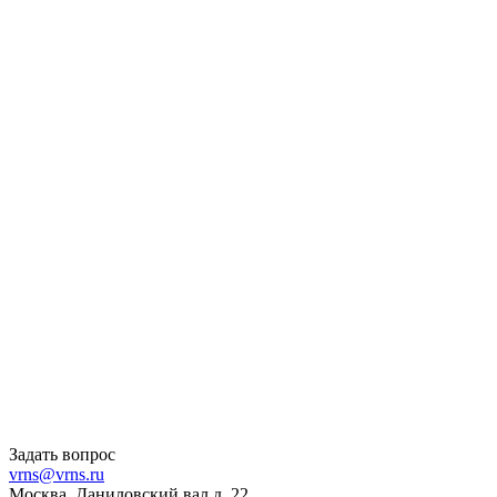
Задать вопрос
vrns@vrns.ru
Москва, Даниловский вал д. 22