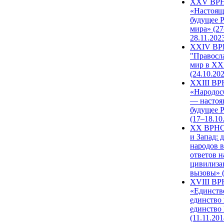
XXV ВР
«Настоящ
будущее 
мира» (27
28.11.202
XXIV В
"Правосл
мир в XXI
(24.10.20
XXIII В
«Народос
— настоя
будущее 
(17–18.10
XX ВРНС
и Запад: 
народов в
ответов н
цивилиза
вызовы» (
XVIII В
«Единств
единство 
единство
(11.11.201