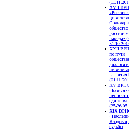
(11.11.201
XVII ВР
«Россия к
цивилиза
Солидарн
общество
российск
народа» (
31.10.201
XXII ВРН
по пути
обществе
диалога и
цивилиза
развития
(01.11.201
XV ВРН
«Базисны
ценности
единства
(25-26.05.
XIX ВРН
«Наследи
Владимир
судьбы