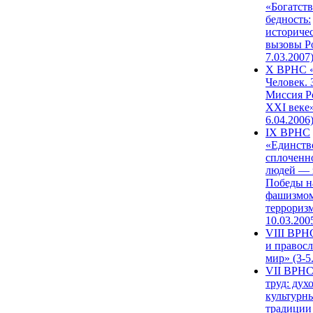
«Богатств
бедность:
историче
вызовы Ро
7.03.2007
X ВРНС «
Человек. 
Миссия Р
XXI веке»
6.04.2006
IX ВРНС
«Единств
сплоченн
людей — 
Победы н
фашизмом
терроризм
10.03.200
VIII ВРН
и правос
мир» (3-5
VII ВРНС
труд: дух
культурн
традиции