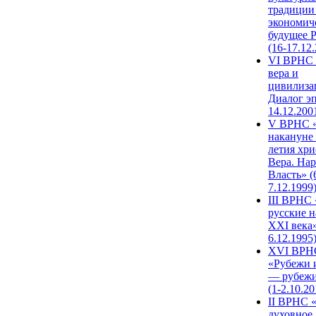
традиции
экономич
будущее 
(16-17.12
VI ВРНС 
вера и
цивилиза
Диалог эп
14.12.200
V ВРНС «
накануне 
летия хри
Вера. Нар
Власть» (
7.12.1999
III ВРНС 
русские н
XXI века»
6.12.1995
XVI ВРН
«Рубежи 
— рубежи
(1-2.10.20
II ВРНС 
духовное