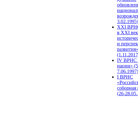
обновлен
национал
возрожде
3.02.1995
XХI ВРНС
в XXI век
историче
и перспе
развития
(1.11.2017
IV ВРНС 
нации» (5
7.06.1997
I ВРНС
«Российс
соборная
(26-28.05