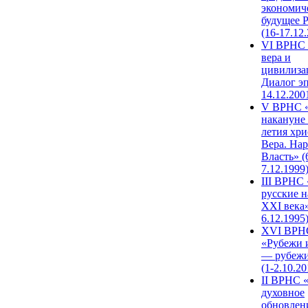
экономич
будущее 
(16-17.12
VI ВРНС 
вера и
цивилиза
Диалог эп
14.12.200
V ВРНС «
накануне 
летия хри
Вера. Нар
Власть» (
7.12.1999
III ВРНС 
русские н
XXI века»
6.12.1995
XVI ВРН
«Рубежи 
— рубежи
(1-2.10.20
II ВРНС 
духовное
обновлен