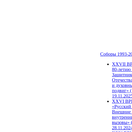
Соборы 1993-2
ХХVII В
80-летию
Защитни
Отечеств
и духовн
подвиг» (
19.11.202
XXVI В
«Русский
Внешние
внутренн
вызовы» (
28.11.202