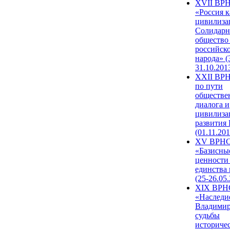
XVII ВР
«Россия к
цивилиза
Солидарн
общество
российск
народа» (
31.10.201
XXII ВРН
по пути
обществе
диалога и
цивилиза
развития
(01.11.201
XV ВРН
«Базисны
ценности
единства
(25-26.05.
XIX ВРН
«Наследи
Владимир
судьбы
историче