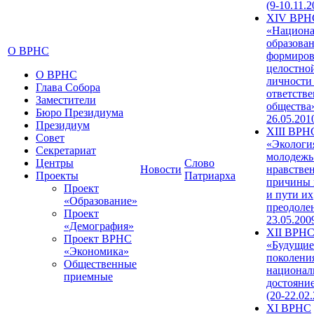
(9-10.11.2
XIV ВРН
«Национа
образован
О ВРНС
формиров
целостно
О ВРНС
личности
Глава Собора
ответств
Заместители
общества»
Бюро Президиума
26.05.201
Президиум
XIII ВРН
Совет
«Экологи
Секретариат
молодежь
Центры
Слово
Новости
нравстве
Проекты
Патриарха
причины 
Проект
и пути их
«Образование»
преодолен
Проект
23.05.200
«Демография»
XII ВРН
Проект ВРНС
«Будущие
«Экономика»
поколени
Общественные
национал
приемные
достояни
(20-22.02
XI ВРНС