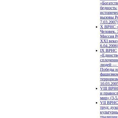
«Богатств
бедность:
историче
вызовы Ро
7.03.2007
X ВРНС «
Человек. 
Миссия Р
XXI веке»
6.04.2006
IX ВРНС
«Единств
сплоченн
людей — 
Победы н
фашизмом
терроризм
10.03.200
VIII ВРН
и правос
мир» (3-5
VII ВРНС
труд: дух
культурн
традиции