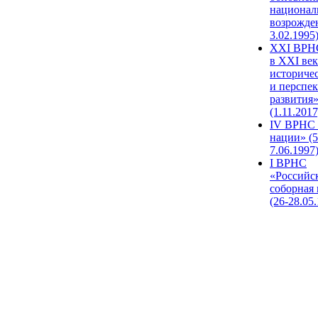
национал
возрожде
3.02.1995
XХI ВРНС
в XXI век
историче
и перспе
развития
(1.11.2017
IV ВРНС 
нации» (5
7.06.1997
I ВРНС
«Российс
соборная
(26-28.05