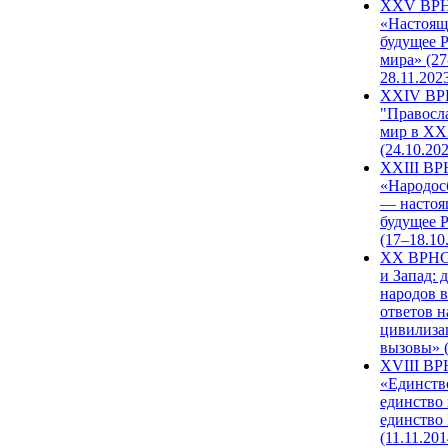
XXV ВР
«Настоящ
будущее 
мира» (27
28.11.202
XXIV В
"Правосл
мир в XXI
(24.10.20
XXIII В
«Народос
— настоя
будущее 
(17–18.10
XX ВРНС
и Запад: 
народов в
ответов н
цивилиза
вызовы» (
XVIII В
«Единств
единство 
единство
(11.11.201