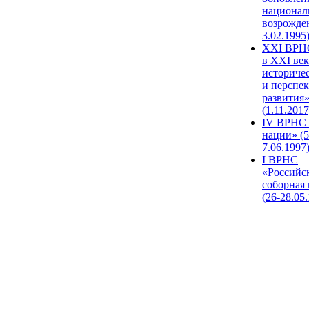
национал
возрожде
3.02.1995
XХI ВРНС
в XXI век
историче
и перспе
развития
(1.11.2017
IV ВРНС 
нации» (5
7.06.1997
I ВРНС
«Российс
соборная
(26-28.05