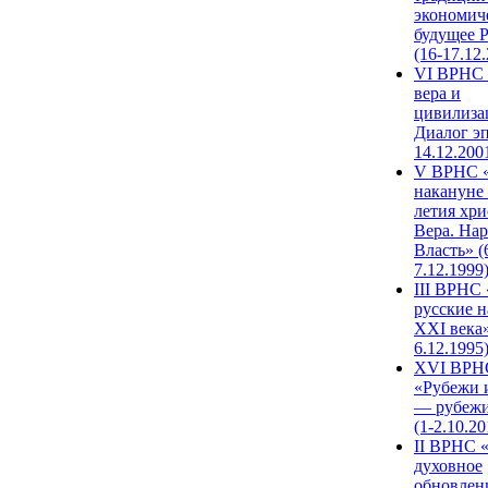
экономич
будущее 
(16-17.12
VI ВРНС 
вера и
цивилиза
Диалог эп
14.12.200
V ВРНС «
накануне 
летия хри
Вера. Нар
Власть» (
7.12.1999
III ВРНС 
русские н
XXI века»
6.12.1995
XVI ВРН
«Рубежи 
— рубежи
(1-2.10.20
II ВРНС 
духовное
обновлен