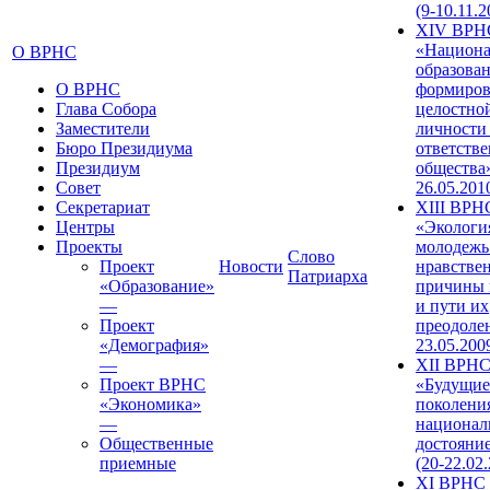
(9-10.11.2
XIV ВРН
«Национа
О ВРНС
образован
О ВРНС
формиров
Глава Собора
целостно
Заместители
личности
Бюро Президиума
ответств
Президиум
общества»
Совет
26.05.201
Секретариат
XIII ВРН
Центры
«Экологи
Проекты
молодежь
Слово
Проект
Новости
нравстве
Патриарха
«Образование»
причины 
—
и пути их
Проект
преодолен
«Демография»
23.05.200
—
XII ВРН
Проект ВРНС
«Будущие
«Экономика»
поколени
—
национал
Общественные
достояни
приемные
(20-22.02
XI ВРНС