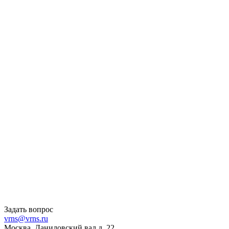
Задать вопрос
vrns@vrns.ru
Москва, Даниловский вал д. 22