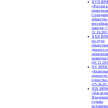
XVII ВР
«Россия к
цивилиза
Солидарн
общество
российск
народа» (
31.10.201
XXII ВРН
по пути
обществе
диалога и
цивилиза
развития
(01.11.201
XV ВРН
«Базисны
ценности
единства
(25-26.05.
XIX ВРН
«Наследи
Владимир
судьбы
историче