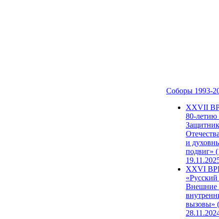
Соборы 1993-2
ХХVII В
80-летию
Защитни
Отечеств
и духовн
подвиг» (
19.11.202
XXVI В
«Русский
Внешние
внутренн
вызовы» (
28.11.202