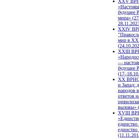
XXV ВР
«Настоящ
будущее 
мира» (27
28.11.202
XXIV В
"Правосл
мир в XXI
(24.10.20
XXIII В
«Народос
— настоя
будущее 
(17–18.10
XX ВРНС
и Запад: 
народов в
ответов н
цивилиза
вызовы» (
XVIII В
«Единств
единство 
единство
(11.11.201