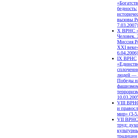
«Богатств
бедность:
историче
вызовы Ро
7.03.2007
X ВРНС «
Человек. 
Миссия Р
XXI веке»
6.04.2006
IX ВРНС
«Единств
сплоченн
людей — 
Победы н
фашизмом
терроризм
10.03.200
VIII ВРН
и правос
мир» (3-5
VII ВРНС
труд: дух
культурн
традиции