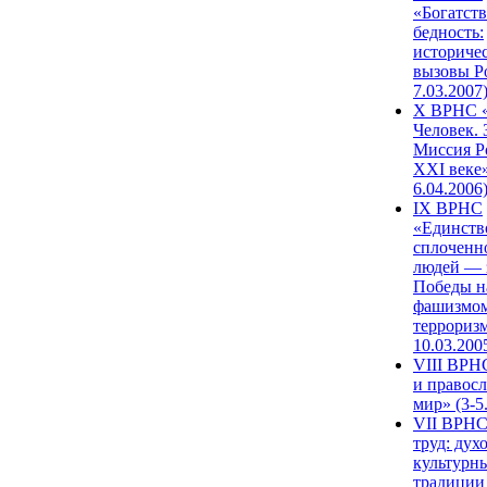
«Богатств
бедность:
историче
вызовы Ро
7.03.2007
X ВРНС «
Человек. 
Миссия Р
XXI веке»
6.04.2006
IX ВРНС
«Единств
сплоченн
людей — 
Победы н
фашизмом
терроризм
10.03.200
VIII ВРН
и правос
мир» (3-5
VII ВРНС
труд: дух
культурн
традиции