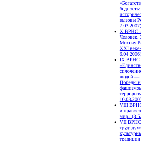
«Богатств
бедность:
историче
вызовы Ро
7.03.2007
X ВРНС «
Человек. 
Миссия Р
XXI веке»
6.04.2006
IX ВРНС
«Единств
сплоченн
людей — 
Победы н
фашизмом
терроризм
10.03.200
VIII ВРН
и правос
мир» (3-5
VII ВРНС
труд: дух
культурн
традиции