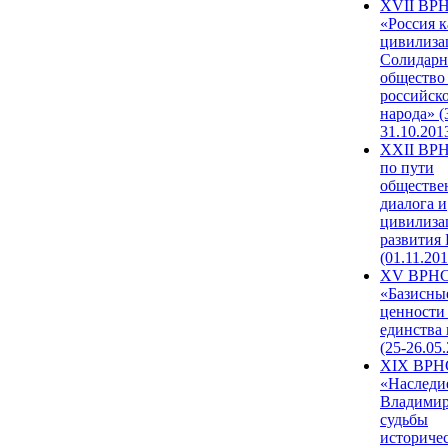
XVII ВР
«Россия к
цивилиза
Солидарн
общество
российск
народа» (
31.10.201
XXII ВРН
по пути
обществе
диалога и
цивилиза
развития
(01.11.201
XV ВРН
«Базисны
ценности
единства
(25-26.05.
XIX ВРН
«Наследи
Владимир
судьбы
историче