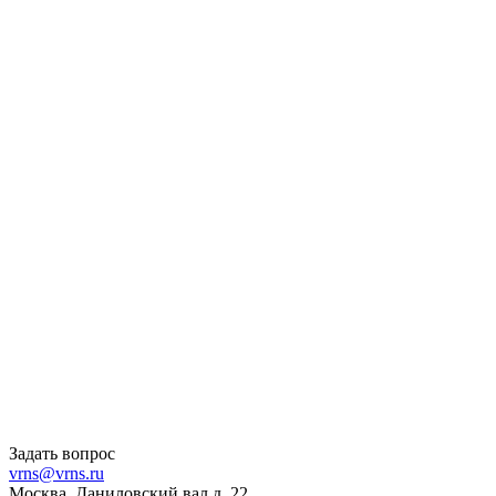
Задать вопрос
vrns@vrns.ru
Москва, Даниловский вал д. 22