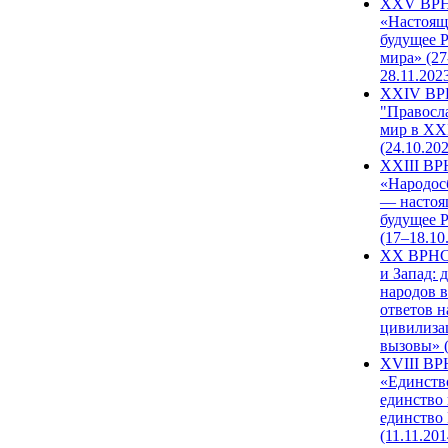
XXV ВР
«Настоящ
будущее 
мира» (27
28.11.202
XXIV В
"Правосл
мир в XXI
(24.10.20
XXIII В
«Народос
— настоя
будущее 
(17–18.10
XX ВРНС
и Запад: 
народов в
ответов н
цивилиза
вызовы» (
XVIII В
«Единств
единство 
единство
(11.11.201