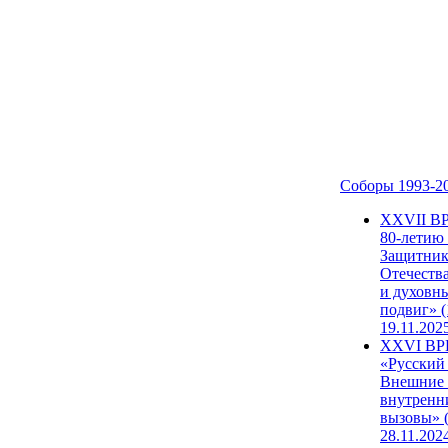
Соборы 1993-2
ХХVII В
80-летию
Защитни
Отечеств
и духовн
подвиг» (
19.11.202
XXVI В
«Русский
Внешние
внутренн
вызовы» (
28.11.202