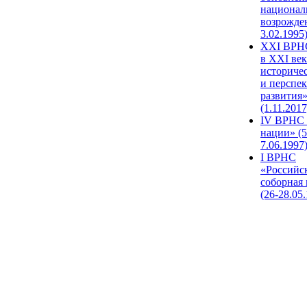
национал
возрожде
3.02.1995
XХI ВРНС
в XXI век
историче
и перспе
развития
(1.11.2017
IV ВРНС 
нации» (5
7.06.1997
I ВРНС
«Российс
соборная
(26-28.05