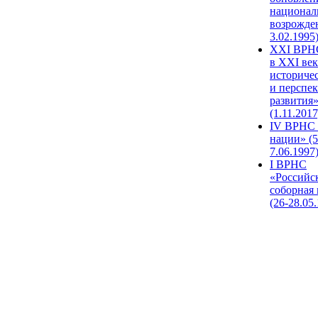
национал
возрожде
3.02.1995
XХI ВРНС
в XXI век
историче
и перспе
развития
(1.11.2017
IV ВРНС 
нации» (5
7.06.1997
I ВРНС
«Российс
соборная
(26-28.05