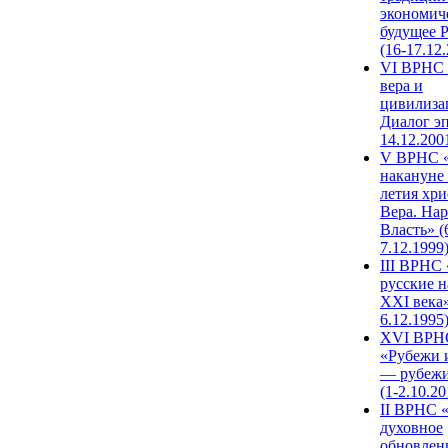
экономич
будущее 
(16-17.12
VI ВРНС 
вера и
цивилиза
Диалог эп
14.12.200
V ВРНС «
накануне 
летия хри
Вера. Нар
Власть» (
7.12.1999
III ВРНС 
русские н
XXI века»
6.12.1995
XVI ВРН
«Рубежи 
— рубежи
(1-2.10.20
II ВРНС 
духовное
обновлен