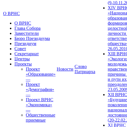
(9-10.11.2
XIV ВРН
«Национа
О ВРНС
образован
О ВРНС
формиров
Глава Собора
целостно
Заместители
личности
Бюро Президиума
ответств
Президиум
общества»
Совет
26.05.201
Секретариат
XIII ВРН
Центры
«Экологи
Проекты
молодежь
Слово
Проект
Новости
нравстве
Патриарха
«Образование»
причины 
—
и пути их
Проект
преодолен
«Демография»
23.05.200
—
XII ВРН
Проект ВРНС
«Будущие
«Экономика»
поколени
—
национал
Общественные
достояни
приемные
(20-22.02
XI ВРНС