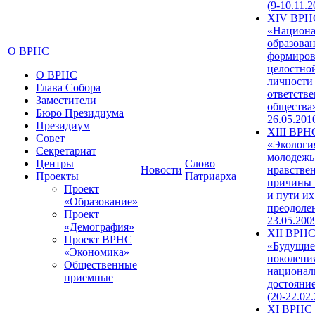
(9-10.11.2
XIV ВРН
«Национа
образован
О ВРНС
формиров
целостно
О ВРНС
личности
Глава Собора
ответств
Заместители
общества»
Бюро Президиума
26.05.201
Президиум
XIII ВРН
Совет
«Экологи
Секретариат
молодежь
Центры
Слово
Новости
нравстве
Проекты
Патриарха
причины 
Проект
и пути их
«Образование»
преодолен
Проект
23.05.200
«Демография»
XII ВРН
Проект ВРНС
«Будущие
«Экономика»
поколени
Общественные
национал
приемные
достояни
(20-22.02
XI ВРНС