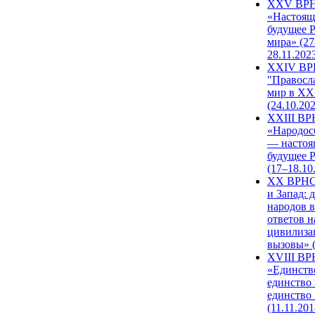
XXV ВР
«Настоящ
будущее 
мира» (27
28.11.202
XXIV В
"Правосл
мир в XXI
(24.10.20
XXIII В
«Народос
— настоя
будущее 
(17–18.10
XX ВРНС
и Запад: 
народов в
ответов н
цивилиза
вызовы» (
XVIII В
«Единств
единство 
единство
(11.11.201