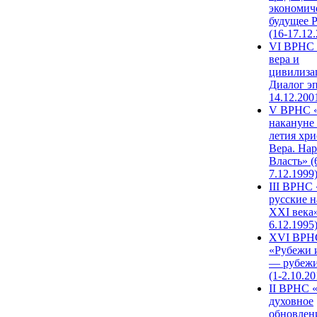
экономич
будущее 
(16-17.12
VI ВРНС 
вера и
цивилиза
Диалог эп
14.12.200
V ВРНС «
накануне 
летия хри
Вера. Нар
Власть» (
7.12.1999
III ВРНС 
русские н
XXI века»
6.12.1995
XVI ВРН
«Рубежи 
— рубежи
(1-2.10.20
II ВРНС 
духовное
обновлен