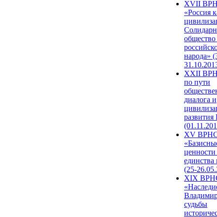
XVII ВР
«Россия к
цивилиза
Солидарн
общество
российск
народа» (
31.10.201
XXII ВРН
по пути
обществе
диалога и
цивилиза
развития
(01.11.201
XV ВРН
«Базисны
ценности
единства
(25-26.05.
XIX ВРН
«Наследи
Владимир
судьбы
историче