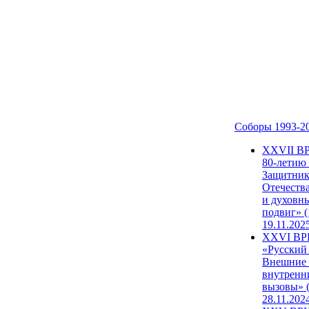
Соборы 1993-2
ХХVII В
80-летию
Защитни
Отечеств
и духовн
подвиг» (
19.11.202
XXVI В
«Русский
Внешние
внутренн
вызовы» (
28.11.202