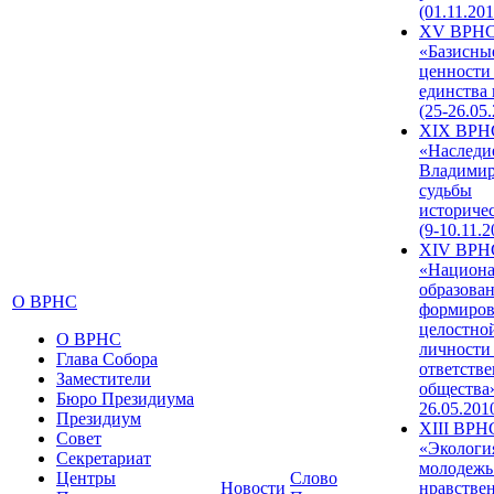
(01.11.201
XV ВРН
«Базисны
ценности
единства
(25-26.05.
XIX ВРН
«Наследи
Владимир
судьбы
историче
(9-10.11.2
XIV ВРН
«Национа
образован
О ВРНС
формиров
целостно
О ВРНС
личности
Глава Собора
ответств
Заместители
общества»
Бюро Президиума
26.05.201
Президиум
XIII ВРН
Совет
«Экологи
Секретариат
молодежь
Центры
Слово
Новости
нравстве