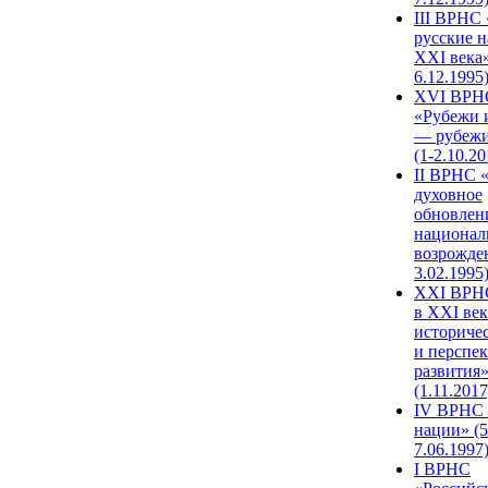
III ВРНС 
русские н
XXI века»
6.12.1995
XVI ВРН
«Рубежи 
— рубежи
(1-2.10.20
II ВРНС 
духовное
обновлен
национал
возрожде
3.02.1995
XХI ВРНС
в XXI век
историче
и перспе
развития
(1.11.2017
IV ВРНС 
нации» (5
7.06.1997
I ВРНС