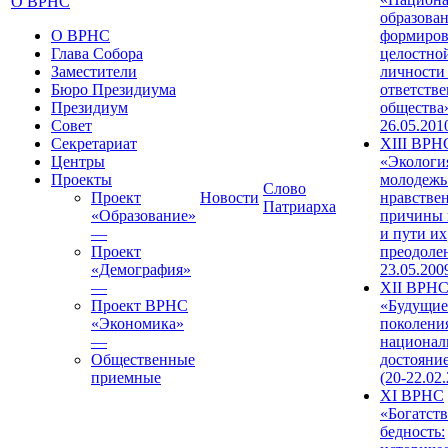
О ВРНС
образован
О ВРНС
формиров
Глава Собора
целостно
Заместители
личности
Бюро Президиума
ответств
Президиум
общества»
Совет
26.05.201
Секретариат
XIII ВРН
Центры
«Экологи
Проекты
молодежь
Слово
Проект
Новости
нравстве
Патриарха
«Образование»
причины 
—
и пути их
Проект
преодолен
«Демография»
23.05.200
—
XII ВРН
Проект ВРНС
«Будущие
«Экономика»
поколени
—
национал
Общественные
достояни
приемные
(20-22.02
XI ВРНС
«Богатств
бедность: