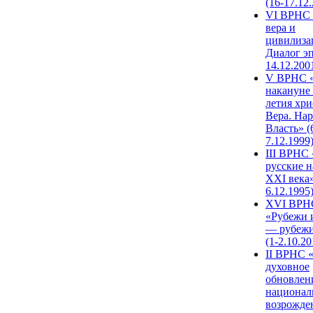
(16-17.12
VI ВРНС 
вера и
цивилиза
Диалог эп
14.12.200
V ВРНС «
накануне 
летия хри
Вера. Нар
Власть» (
7.12.1999
III ВРНС 
русские н
XXI века»
6.12.1995
XVI ВРН
«Рубежи 
— рубежи
(1-2.10.20
II ВРНС 
духовное
обновлен
национал
возрожде