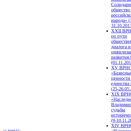
Солидарн
общество
российск
народа» (
31.10.201
XXII ВРН
по пути
обществе
диалога и
цивилиза
развития
(01.11.201
XV ВРН
«Базисны
ценности
единства
(25-26.05.
XIX ВРН
«Наследи
Владимир
судьбы
историче
(9-10.11.2
XIV ВРН
«Национа