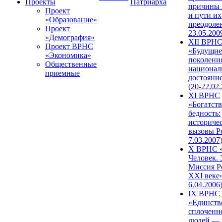
Проекты
Патриарха
причины 
Проект
и пути их
«Образование»
преодолен
Проект
23.05.200
«Демография»
XII ВРН
Проект ВРНС
«Будущие
«Экономика»
поколени
Общественные
национал
приемные
достояни
(20-22.02
XI ВРНС
«Богатств
бедность:
историче
вызовы Ро
7.03.2007
X ВРНС «
Человек. 
Миссия Р
XXI веке»
6.04.2006
IX ВРНС
«Единств
сплоченн
людей — 