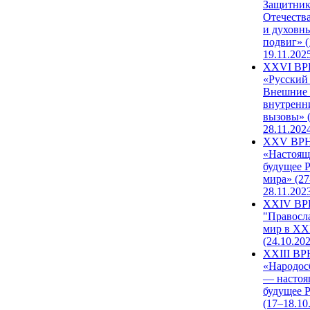
Защитни
Отечеств
и духовн
подвиг» (
19.11.202
XXVI В
«Русский
Внешние
внутренн
вызовы» (
28.11.202
XXV ВР
«Настоящ
будущее 
мира» (27
28.11.202
XXIV В
"Правосл
мир в XXI
(24.10.20
XXIII В
«Народос
— настоя
будущее 
(17–18.10