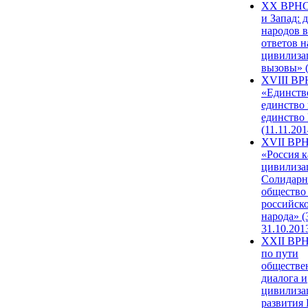
XX ВРНС
и Запад: 
народов в
ответов н
цивилиза
вызовы» (
XVIII В
«Единств
единство 
единство
(11.11.201
XVII ВР
«Россия к
цивилиза
Солидарн
общество
российск
народа» (
31.10.201
XXII ВРН
по пути
обществе
диалога и
цивилиза
развития