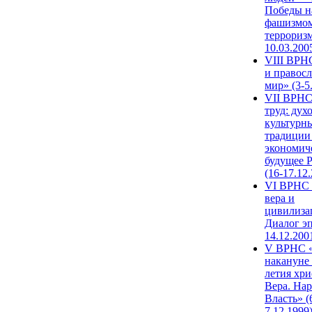
Победы н
фашизмом
терроризм
10.03.200
VIII ВРН
и правос
мир» (3-5
VII ВРНС
труд: дух
культурн
традиции
экономич
будущее 
(16-17.12
VI ВРНС 
вера и
цивилиза
Диалог эп
14.12.200
V ВРНС «
накануне 
летия хри
Вера. Нар
Власть» (
7.12.1999