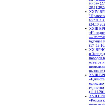
мира» (27
28.11.202
XXIV В
"Правосл
мир в XXI
(24.10.20
XXIII В
«Народос
— настоя
будущее 
(17–18.10
XX ВРНС
и Запад: 
народов в
ответов н
цивилиза
вызовы» (
XVIII В
«Единств
единство 
единство
(11.11.201
XVII ВР
«Россия к
цивилиза