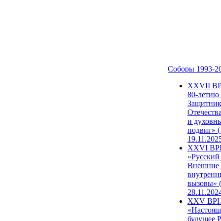
Соборы 1993-2
ХХVII В
80-летию
Защитни
Отечеств
и духовн
подвиг» (
19.11.202
XXVI В
«Русский
Внешние
внутренн
вызовы» (
28.11.202
XXV ВР
«Настоящ
будущее 