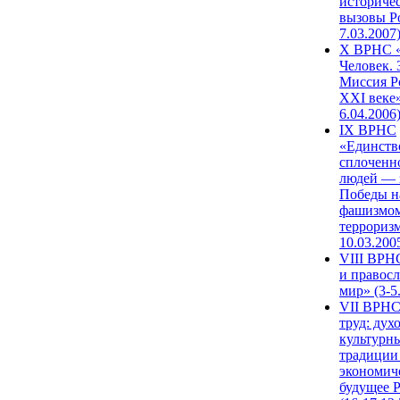
историче
вызовы Ро
7.03.2007
X ВРНС «
Человек. 
Миссия Р
XXI веке»
6.04.2006
IX ВРНС
«Единств
сплоченн
людей — 
Победы н
фашизмом
терроризм
10.03.200
VIII ВРН
и правос
мир» (3-5
VII ВРНС
труд: дух
культурн
традиции
экономич
будущее 