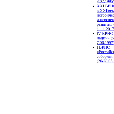
3.02.1995
XХI ВРНС
в XXI век
историче
и перспе
развития
(1.11.2017
IV ВРНС 
нации» (5
7.06.1997
I ВРНС
«Российс
соборная
(26-28.05