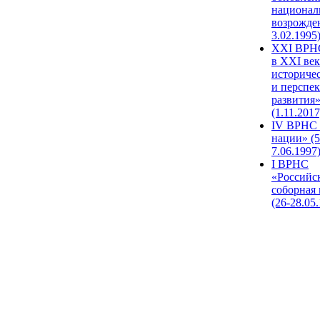
национал
возрожде
3.02.1995
XХI ВРНС
в XXI век
историче
и перспе
развития
(1.11.2017
IV ВРНС 
нации» (5
7.06.1997
I ВРНС
«Российс
соборная
(26-28.05