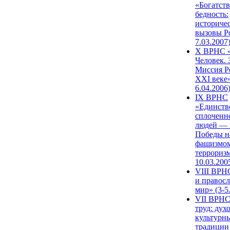
«Богатств
бедность:
историче
вызовы Ро
7.03.2007
X ВРНС «
Человек. 
Миссия Р
XXI веке»
6.04.2006
IX ВРНС
«Единств
сплоченн
людей — 
Победы н
фашизмом
терроризм
10.03.200
VIII ВРН
и правос
мир» (3-5
VII ВРНС
труд: дух
культурн
традиции