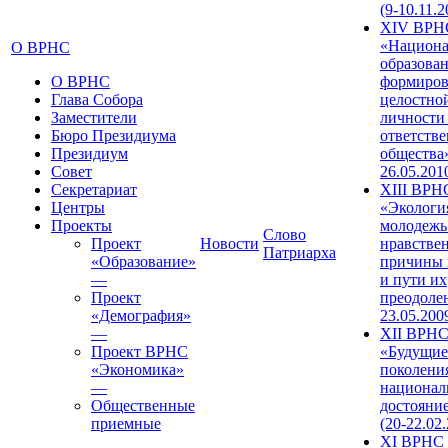
(9-10.11.2
XIV ВРН
«Национа
О ВРНС
образован
О ВРНС
формиров
Глава Собора
целостно
Заместители
личности
Бюро Президиума
ответств
Президиум
общества»
Совет
26.05.201
Секретариат
XIII ВРН
Центры
«Экологи
Проекты
молодежь
Слово
Проект
Новости
нравстве
Патриарха
«Образование»
причины 
—
и пути их
Проект
преодолен
«Демография»
23.05.200
—
XII ВРН
Проект ВРНС
«Будущие
«Экономика»
поколени
—
национал
Общественные
достояни
приемные
(20-22.02
XI ВРНС