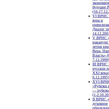
экономич
будущее 
(16-17.12
VI ВРНС 
вера и
цивилиза
Диалог эп
14.12.200
V ВРНС «
накануне 
летия хри
Вера. Нар
Власть» (
7.12.1999
III ВРНС 
русские н
XXI века»
6.12.1995
XVI ВРН
«Рубежи 
— рубежи
(1-2.10.20
II ВРНС 
духовное
обновлен