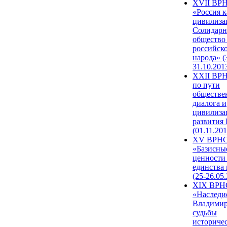
XVII ВР
«Россия к
цивилиза
Солидарн
общество
российск
народа» (
31.10.201
XXII ВРН
по пути
обществе
диалога и
цивилиза
развития
(01.11.201
XV ВРН
«Базисны
ценности
единства
(25-26.05.
XIX ВРН
«Наследи
Владимир
судьбы
историче