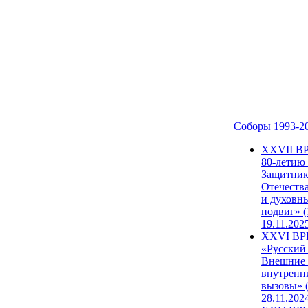
Соборы 1993-2
ХХVII В
80-летию
Защитни
Отечеств
и духовн
подвиг» (
19.11.202
XXVI В
«Русский
Внешние
внутренн
вызовы» (
28.11.202