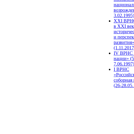
национал
возрожде
3.02.1995
XХI ВРНС
в XXI век
историче
и перспе
развития
(1.11.2017
IV ВРНС 
нации» (5
7.06.1997
I ВРНС
«Российс
соборная
(26-28.05