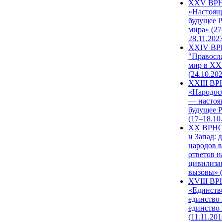
XXV ВР
«Настоящ
будущее 
мира» (27
28.11.202
XXIV В
"Правосл
мир в XXI
(24.10.20
XXIII В
«Народос
— настоя
будущее 
(17–18.10
XX ВРНС
и Запад: 
народов в
ответов н
цивилиза
вызовы» (
XVIII В
«Единств
единство 
единство
(11.11.201