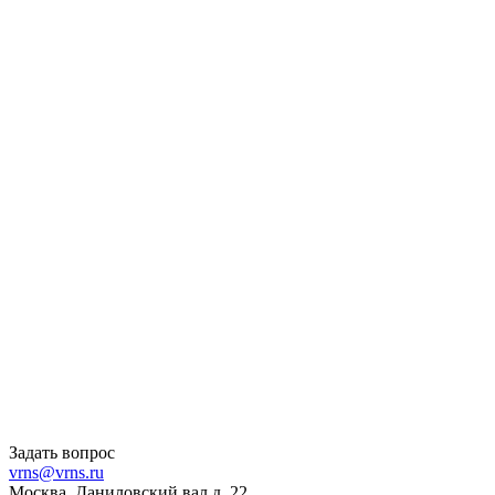
Задать вопрос
vrns@vrns.ru
Москва, Даниловский вал д. 22