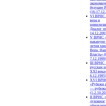
экономич
будущее 
(16-17.12
VI ВРНС 
вера и
цивилиза
Диалог эп
14.12.200
V ВРНС «
накануне 
летия хри
Вера. Нар
Власть» (
7.12.1999
III ВРНС 
русские н
XXI века»
6.12.1995
XVI ВРН
«Рубежи 
— рубежи
(1-2.10.20
II ВРНС 
духовное
обновлен