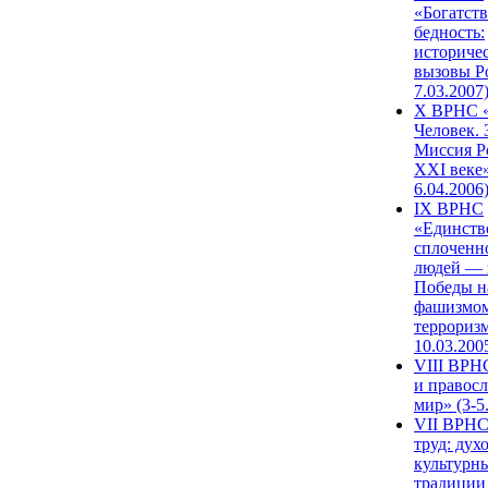
«Богатств
бедность:
историче
вызовы Ро
7.03.2007
X ВРНС «
Человек. 
Миссия Р
XXI веке»
6.04.2006
IX ВРНС
«Единств
сплоченн
людей — 
Победы н
фашизмом
терроризм
10.03.200
VIII ВРН
и правос
мир» (3-5
VII ВРНС
труд: дух
культурн
традиции