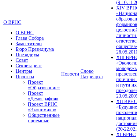
(9-10.11.2
XIV ВРН
«Национа
образован
О ВРНС
формиров
целостно
О ВРНС
личности
Глава Собора
ответств
Заместители
общества»
Бюро Президиума
26.05.201
Президиум
XIII ВРН
Совет
«Экологи
Секретариат
молодежь
Центры
Слово
Новости
нравстве
Проекты
Патриарха
причины 
Проект
и пути их
«Образование»
преодолен
Проект
23.05.200
«Демография»
XII ВРН
Проект ВРНС
«Будущие
«Экономика»
поколени
Общественные
национал
приемные
достояни
(20-22.02
XI ВРНС