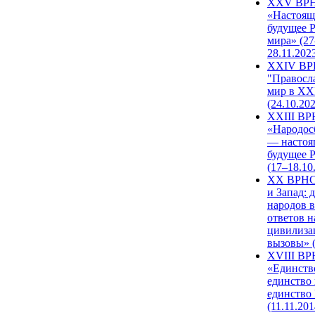
XXV ВР
«Настоящ
будущее 
мира» (27
28.11.202
XXIV В
"Правосл
мир в XXI
(24.10.20
XXIII В
«Народос
— настоя
будущее 
(17–18.10
XX ВРНС
и Запад: 
народов в
ответов н
цивилиза
вызовы» (
XVIII В
«Единств
единство 
единство
(11.11.201