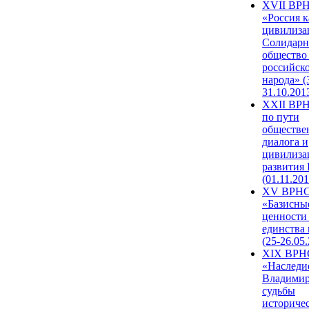
XVII ВР
«Россия к
цивилиза
Солидарн
общество
российск
народа» (
31.10.201
XXII ВРН
по пути
обществе
диалога и
цивилиза
развития
(01.11.201
XV ВРН
«Базисны
ценности
единства
(25-26.05.
XIX ВРН
«Наследи
Владимир
судьбы
историче