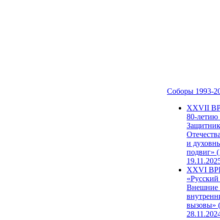
Соборы 1993-2
ХХVII В
80-летию
Защитни
Отечеств
и духовн
подвиг» (
19.11.202
XXVI В
«Русский
Внешние
внутренн
вызовы» (
28.11.202