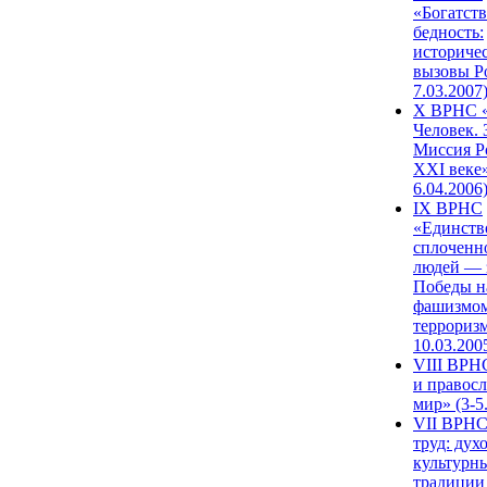
«Богатств
бедность:
историче
вызовы Ро
7.03.2007
X ВРНС «
Человек. 
Миссия Р
XXI веке»
6.04.2006
IX ВРНС
«Единств
сплоченн
людей — 
Победы н
фашизмом
терроризм
10.03.200
VIII ВРН
и правос
мир» (3-5
VII ВРНС
труд: дух
культурн
традиции