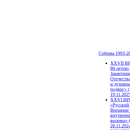
Соборы 1993-2
ХХVII В
80-летию
Защитни
Отечеств
и духовн
подвиг» (
19.11.202
XXVI В
«Русский
Внешние
внутренн
вызовы» (
28.11.202