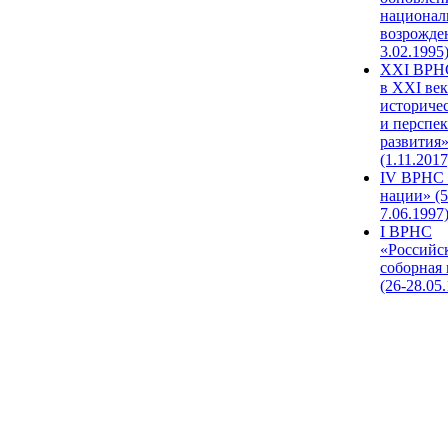
национал
возрожде
3.02.1995
XХI ВРНС
в XXI век
историче
и перспе
развития
(1.11.2017
IV ВРНС 
нации» (5
7.06.1997
I ВРНС
«Российс
соборная
(26-28.05