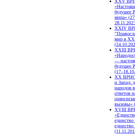
XXV ВР
«Настоящ
будущее 
мира» (27
28.11.202
XXIV В
"Правосл
мир в XXI
(24.10.20
XXIII В
«Народос
— настоя
будущее 
(17–18.10
XX ВРНС
и Запад: 
народов в
ответов н
цивилиза
вызовы» (
XVIII В
«Единств
единство 
единство
(11.11.201