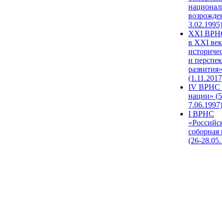
национал
возрожде
3.02.1995
XХI ВРНС
в XXI век
историче
и перспе
развития
(1.11.2017
IV ВРНС 
нации» (5
7.06.1997
I ВРНС
«Российс
соборная
(26-28.05