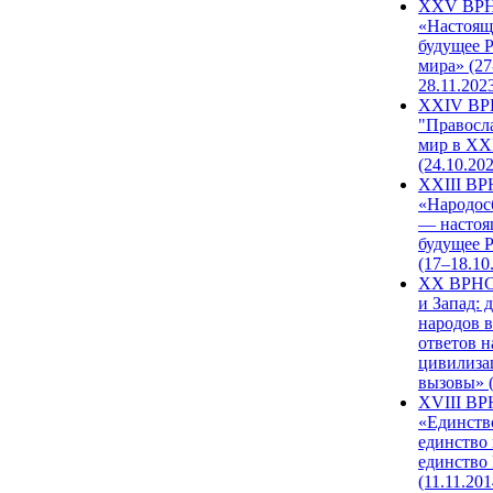
XXV ВР
«Настоящ
будущее 
мира» (27
28.11.202
XXIV В
"Правосл
мир в XXI
(24.10.20
XXIII В
«Народос
— настоя
будущее 
(17–18.10
XX ВРНС
и Запад: 
народов в
ответов н
цивилиза
вызовы» (
XVIII В
«Единств
единство 
единство
(11.11.201