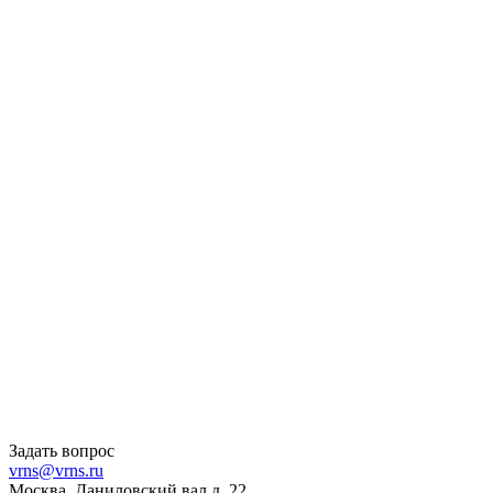
Задать вопрос
vrns@vrns.ru
Москва, Даниловский вал д. 22