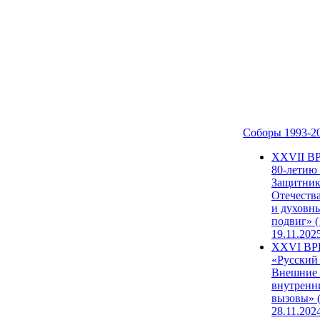
Соборы 1993-2
ХХVII В
80-летию
Защитни
Отечеств
и духовн
подвиг» (
19.11.202
XXVI В
«Русский
Внешние
внутренн
вызовы» (
28.11.202