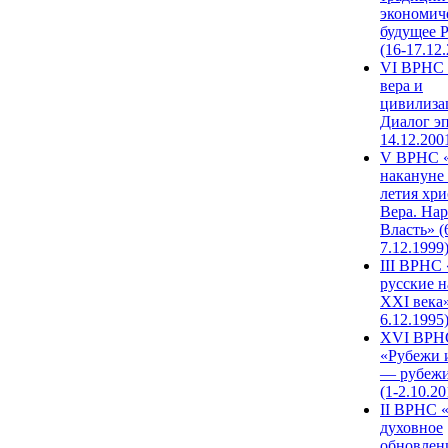
экономич
будущее 
(16-17.12
VI ВРНС 
вера и
цивилиза
Диалог эп
14.12.200
V ВРНС «
накануне 
летия хри
Вера. Нар
Власть» (
7.12.1999
III ВРНС 
русские н
XXI века»
6.12.1995
XVI ВРН
«Рубежи 
— рубежи
(1-2.10.20
II ВРНС 
духовное
обновлен