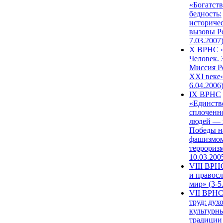
«Богатств
бедность:
историче
вызовы Ро
7.03.2007
X ВРНС «
Человек. 
Миссия Р
XXI веке»
6.04.2006
IX ВРНС
«Единств
сплоченн
людей — 
Победы н
фашизмом
терроризм
10.03.200
VIII ВРН
и правос
мир» (3-5
VII ВРНС
труд: дух
культурн
традиции