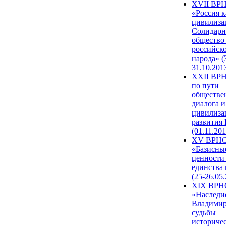
XVII ВР
«Россия к
цивилиза
Солидарн
общество
российск
народа» (
31.10.201
XXII ВРН
по пути
обществе
диалога и
цивилиза
развития
(01.11.201
XV ВРН
«Базисны
ценности
единства
(25-26.05.
XIX ВРН
«Наследи
Владимир
судьбы
историче