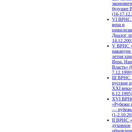
экономич
будущее 
(16-17.12
VI ВРНС 
вера и
цивилиза
Диалог эп
14.12.200
V ВРНС «
накануне 
летия хри
Вера. Нар
Власть» (
7.12.1999
III ВРНС 
русские н
XXI века»
6.12.1995
XVI ВРН
«Рубежи 
— рубежи
(1-2.10.20
II ВРНС 
духовное
обновлен