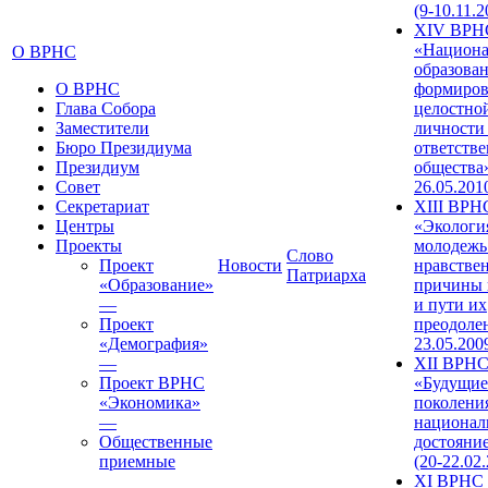
(9-10.11.2
XIV ВРН
«Национа
О ВРНС
образован
О ВРНС
формиров
Глава Собора
целостно
Заместители
личности
Бюро Президиума
ответств
Президиум
общества»
Совет
26.05.201
Секретариат
XIII ВРН
Центры
«Экологи
Проекты
молодежь
Слово
Проект
Новости
нравстве
Патриарха
«Образование»
причины 
—
и пути их
Проект
преодолен
«Демография»
23.05.200
—
XII ВРН
Проект ВРНС
«Будущие
«Экономика»
поколени
—
национал
Общественные
достояни
приемные
(20-22.02
XI ВРНС