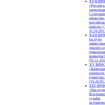
XVII ВР
«Россия к
цивилиза
Солидарн
общество
российск
народа» (
31.10.201
XXII ВРН
по пути
обществе
диалога и
цивилиза
развития
(01.11.201
XV ВРН
«Базисны
ценности
единства
(25-26.05.
XIX ВРН
«Наследи
Владимир
судьбы
историче