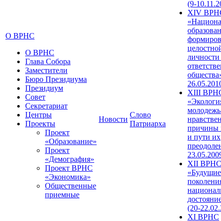
(9-10.11.2
XIV ВРН
«Национа
образован
О ВРНС
формиров
целостно
О ВРНС
личности
Глава Собора
ответств
Заместители
общества»
Бюро Президиума
26.05.201
Президиум
XIII ВРН
Совет
«Экологи
Секретариат
молодежь
Центры
Слово
Новости
нравстве
Проекты
Патриарха
причины 
Проект
и пути их
«Образование»
преодолен
Проект
23.05.200
«Демография»
XII ВРН
Проект ВРНС
«Будущие
«Экономика»
поколени
Общественные
национал
приемные
достояни
(20-22.02
XI ВРНС