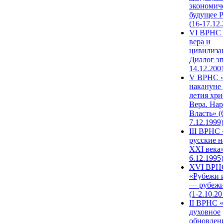
экономич
будущее 
(16-17.12
VI ВРНС 
вера и
цивилиза
Диалог эп
14.12.200
V ВРНС «
накануне 
летия хри
Вера. Нар
Власть» (
7.12.1999
III ВРНС 
русские н
XXI века»
6.12.1995
XVI ВРН
«Рубежи 
— рубежи
(1-2.10.20
II ВРНС 
духовное
обновлен