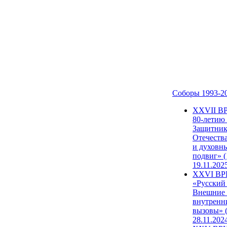
Соборы 1993-2
ХХVII В
80-летию
Защитни
Отечеств
и духовн
подвиг» (
19.11.202
XXVI В
«Русский
Внешние
внутренн
вызовы» (
28.11.202