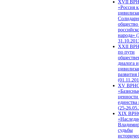
XVII ВР
«Россия к
цивилиза
Солидарн
общество
российск
народа» (
31.10.201
XXII ВРН
по пути
обществе
диалога и
цивилиза
развития
(01.11.201
XV ВРН
«Базисны
ценности
единства
(25-26.05.
XIX ВРН
«Наследи
Владимир
судьбы
историче