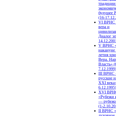
традиции
экономич
будущее 
(16-17.12
VI ВРНС 
вера и
цивилиза
Диалог эп
14.12.200
V ВРНС «
накануне 
летия хри
Вера. Нар
Власть» (
7.12.1999
III ВРНС 
русские н
XXI века»
6.12.1995
XVI ВРН
«Рубежи 
— рубежи
(1-2.10.20
II ВРНС 
духовное