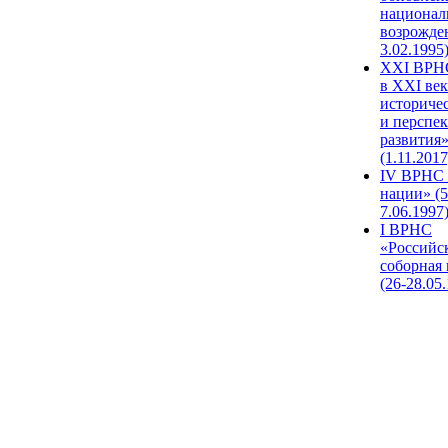
национал
возрожде
3.02.1995
XХI ВРНС
в XXI век
историче
и перспе
развития
(1.11.2017
IV ВРНС 
нации» (5
7.06.1997
I ВРНС
«Российс
соборная
(26-28.05