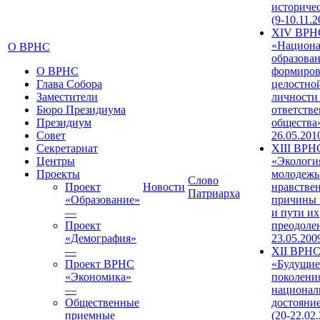
историче
(9-10.11.2
XIV ВРН
«Национа
О ВРНС
образован
О ВРНС
формиров
Глава Собора
целостно
Заместители
личности
Бюро Президиума
ответств
Президиум
общества»
Совет
26.05.201
Секретариат
XIII ВРН
Центры
«Экологи
Проекты
молодежь
Слово
Проект
Новости
нравстве
Патриарха
«Образование»
причины 
—
и пути их
Проект
преодолен
«Демография»
23.05.200
—
XII ВРН
Проект ВРНС
«Будущие
«Экономика»
поколени
—
национал
Общественные
достояни
приемные
(20-22.02