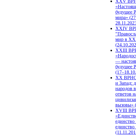
XXV ВР
«Настоящ
будущее 
мира» (27
28.11.202
XXIV В
"Правосл
мир в XXI
(24.10.20
XXIII В
«Народос
— настоя
будущее 
(17–18.10
XX ВРНС
и Запад: 
народов в
ответов н
цивилиза
вызовы» (
XVIII В
«Единств
единство 
единство
(11.11.201