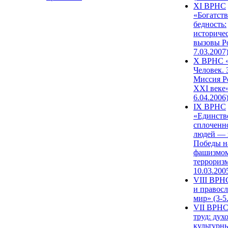
XI ВРНС
«Богатств
бедность:
историче
вызовы Ро
7.03.2007
X ВРНС «
Человек. 
Миссия Р
XXI веке»
6.04.2006
IX ВРНС
«Единств
сплоченн
людей — 
Победы н
фашизмом
терроризм
10.03.200
VIII ВРН
и правос
мир» (3-5
VII ВРНС
труд: дух
культурн