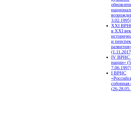
обновлен
национал
возрожде
3.02.1995
XХI ВРНС
в XXI век
историче
и перспе
развития
(1.11.2017
IV ВРНС 
нации» (5
7.06.1997
I ВРНС
«Российс
соборная
(26-28.05