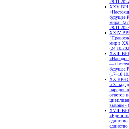
28.11.202
XXV ВР
«Настоящ
будущее 
мира» (27
28.11.202
XXIV В
"Правосл
мир в XXI
(24.10.20
XXIII В
«Народос
— настоя
будущее 
(17–18.10
XX ВРНС
и Запад: 
народов в
ответов н
цивилиза
вызовы» (
XVIII В
«Единств
единство 
единство