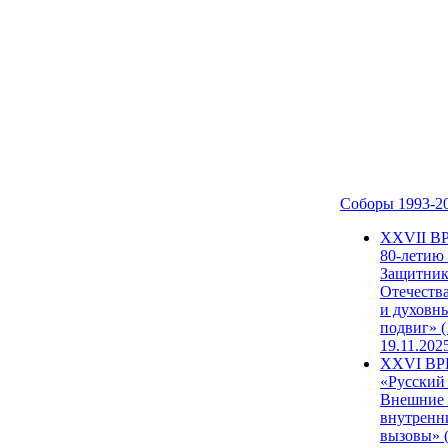
Соборы 1993-2
ХХVII В
80-летию
Защитни
Отечеств
и духовн
подвиг» (
19.11.202
XXVI В
«Русский
Внешние
внутренн
вызовы» (