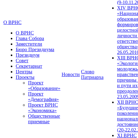
(9-10.11.2
XIV ВРН
«Национа
образован
О ВРНС
формиров
целостно
О ВРНС
личности
Глава Собора
ответств
Заместители
общества»
Бюро Президиума
26.05.201
Президиум
XIII ВРН
Совет
«Экологи
Секретариат
молодежь
Центры
Слово
Новости
нравстве
Проекты
Патриарха
причины 
Проект
и пути их
«Образование»
преодолен
Проект
23.05.200
«Демография»
XII ВРН
Проект ВРНС
«Будущие
«Экономика»
поколени
Общественные
национал
приемные
достояни
(20-22.02
XI ВРНС