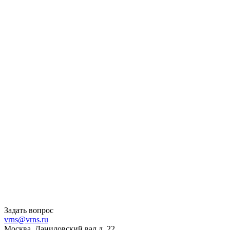
Задать вопрос
vrns@vrns.ru
Москва, Даниловский вал д. 22