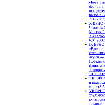
«Богатств
бедность:
историче
вызовы Ро
7.03.2007
X ВРНС «
Человек. 
Миссия Р
XXI веке»
6.04.2006
IX ВРНС
«Единств
сплоченн
людей — 
Победы н
фашизмом
терроризм
10.03.200
VIII ВРН
и правос
мир» (3-5
VII ВРНС
труд: дух
культурн
традиции