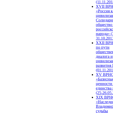
(11.11.201
XVII ВР
«Россия к
цивилиза
Солидарн
общество
российск
народа» (
31.10.201
XXII ВРН
по пути
обществе
диалога и
цивилиза
развития
(01.11.201
XV ВРН
«Базисны
ценности
единства
(25-26.05.
XIX ВРН
«Наследи
Владимир
судьбы