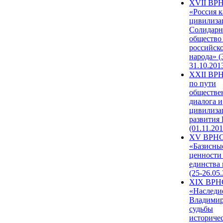
XVII ВР
«Россия к
цивилиза
Солидарн
общество
российск
народа» (
31.10.201
XXII ВРН
по пути
обществе
диалога и
цивилиза
развития
(01.11.201
XV ВРН
«Базисны
ценности
единства
(25-26.05.
XIX ВРН
«Наследи
Владимир
судьбы
историче