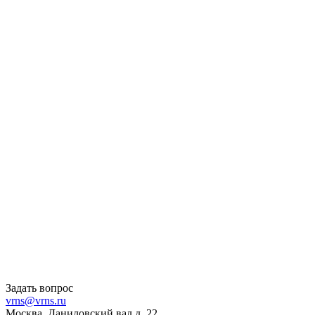
Задать вопрос
vrns@vrns.ru
Москва, Даниловский вал д. 22