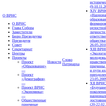
историче
(9-10.11.2
XIV ВРН
«Национа
О ВРНС
образован
О ВРНС
формиров
Глава Собора
целостно
Заместители
личности
Бюро Президиума
ответств
Президиум
общества»
Совет
26.05.201
Секретариат
XIII ВРН
Центры
«Экологи
Проекты
молодежь
Слово
Проект
Новости
нравстве
Патриарха
«Образование»
причины 
—
и пути их
Проект
преодолен
«Демография»
23.05.200
—
XII ВРН
Проект ВРНС
«Будущие
«Экономика»
поколени
—
национал
Общественные
достояни
приемные
(20-22.02