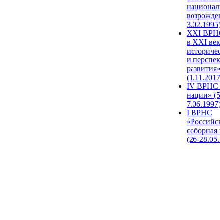
национал
возрожде
3.02.1995
XХI ВРНС
в XXI век
историче
и перспе
развития
(1.11.2017
IV ВРНС 
нации» (5
7.06.1997
I ВРНС
«Российс
соборная
(26-28.05