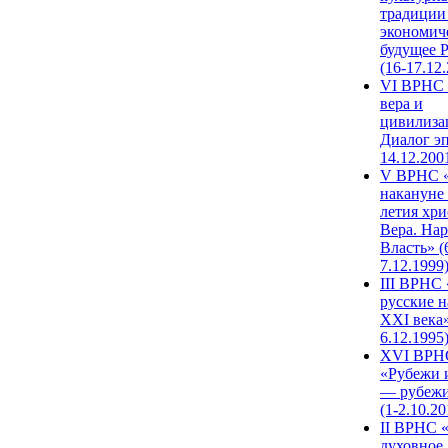
традиции
экономич
будущее 
(16-17.12
VI ВРНС 
вера и
цивилиза
Диалог эп
14.12.200
V ВРНС «
накануне 
летия хри
Вера. Нар
Власть» (
7.12.1999
III ВРНС 
русские н
XXI века»
6.12.1995
XVI ВРН
«Рубежи 
— рубежи
(1-2.10.20
II ВРНС 
духовное