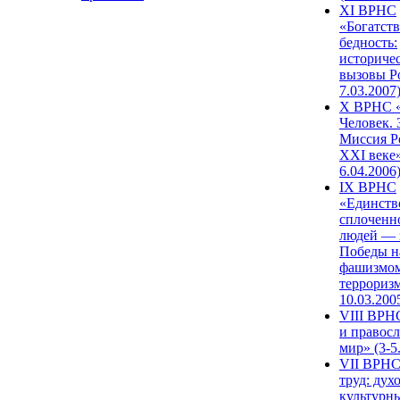
XI ВРНС
«Богатств
бедность:
историче
вызовы Ро
7.03.2007
X ВРНС «
Человек. 
Миссия Р
XXI веке»
6.04.2006
IX ВРНС
«Единств
сплоченн
людей — 
Победы н
фашизмом
терроризм
10.03.200
VIII ВРН
и правос
мир» (3-5
VII ВРНС
труд: дух
культурн