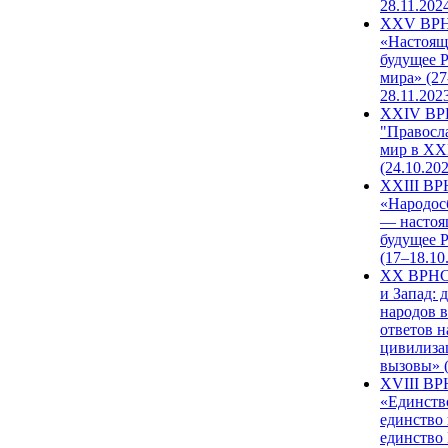
28.11.202
XXV ВР
«Настоящ
будущее 
мира» (27
28.11.202
XXIV В
"Правосл
мир в XXI
(24.10.20
XXIII В
«Народос
— настоя
будущее 
(17–18.10
XX ВРНС
и Запад: 
народов в
ответов н
цивилиза
вызовы» (
XVIII В
«Единств
единство 
единство