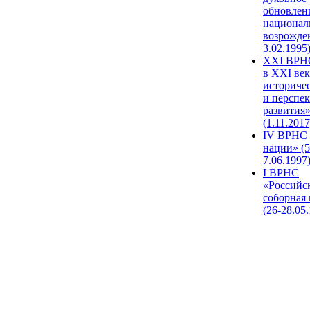
обновлен
национал
возрожде
3.02.1995
XХI ВРНС
в XXI век
историче
и перспе
развития
(1.11.2017
IV ВРНС 
нации» (5
7.06.1997
I ВРНС
«Российс
соборная
(26-28.05