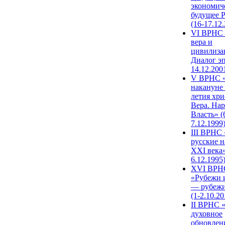
экономич
будущее 
(16-17.12
VI ВРНС 
вера и
цивилиза
Диалог эп
14.12.200
V ВРНС «
накануне 
летия хри
Вера. Нар
Власть» (
7.12.1999
III ВРНС 
русские н
XXI века»
6.12.1995
XVI ВРН
«Рубежи 
— рубежи
(1-2.10.20
II ВРНС 
духовное
обновлен