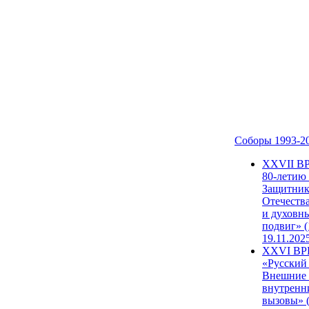
Соборы 1993-2
ХХVII В
80-летию
Защитни
Отечеств
и духовн
подвиг» (
19.11.202
XXVI В
«Русский
Внешние
внутренн
вызовы» (