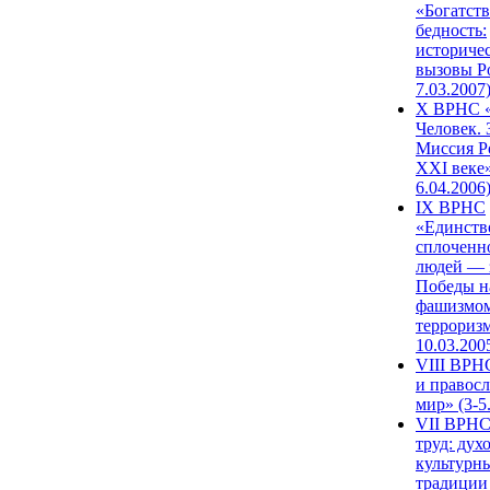
«Богатств
бедность:
историче
вызовы Ро
7.03.2007
X ВРНС «
Человек. 
Миссия Р
XXI веке»
6.04.2006
IX ВРНС
«Единств
сплоченн
людей — 
Победы н
фашизмом
терроризм
10.03.200
VIII ВРН
и правос
мир» (3-5
VII ВРНС
труд: дух
культурн
традиции