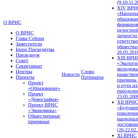
(9-10.11.2
XIV ВРН
«Национа
образован
О ВРНС
формиров
целостно
О ВРНС
личности
Глава Собора
ответств
Заместители
общества»
Бюро Президиума
26.05.201
Президиум
XIII ВРН
Совет
«Экологи
Секретариат
молодежь
Центры
Слово
Новости
нравстве
Проекты
Патриарха
причины 
Проект
и пути их
«Образование»
преодолен
Проект
23.05.200
«Демография»
XII ВРН
Проект ВРНС
«Будущие
«Экономика»
поколени
Общественные
национал
приемные
достояни
(20-22.02
XI ВРНС