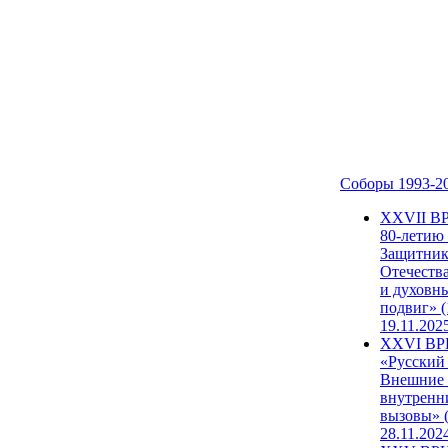
Соборы 1993-2
ХХVII В
80-летию
Защитни
Отечеств
и духовн
подвиг» (
19.11.202
XXVI В
«Русский
Внешние
внутренн
вызовы» (
28.11.202