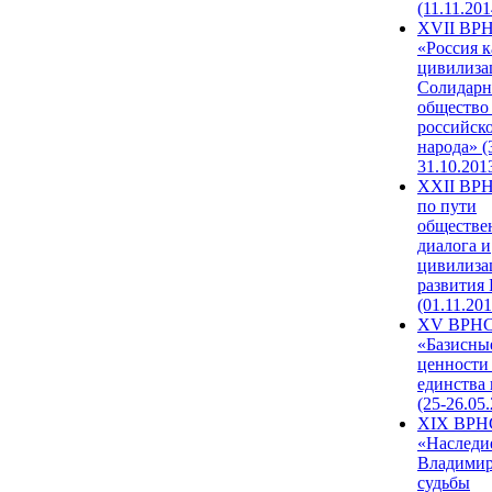
(11.11.201
XVII ВР
«Россия к
цивилиза
Солидарн
общество
российск
народа» (
31.10.201
XXII ВРН
по пути
обществе
диалога и
цивилиза
развития
(01.11.201
XV ВРН
«Базисны
ценности
единства
(25-26.05.
XIX ВРН
«Наследи
Владимир
судьбы