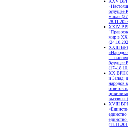
XXV ВР
«Настоящ
будущее 
мира» (27
28.11.202
XXIV В
"Правосл
мир в XXI
(24.10.20
XXIII В
«Народос
— настоя
будущее 
(17–18.10
XX ВРНС
и Запад: 
народов в
ответов н
цивилиза
вызовы» (
XVIII В
«Единств
единство 
единство
(11.11.201