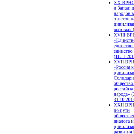
XX ВРНС
и Запад: 
народов в
ответов н
цивилиза
вызовы» (
XVIII В
«Единств
единство 
единство
(11.11.201
XVII ВР
«Россия к
цивилиза
Солидарн
общество
российск
народа» (
31.10.201
XXII ВРН
по пути
обществе
диалога и
цивилиза
развития