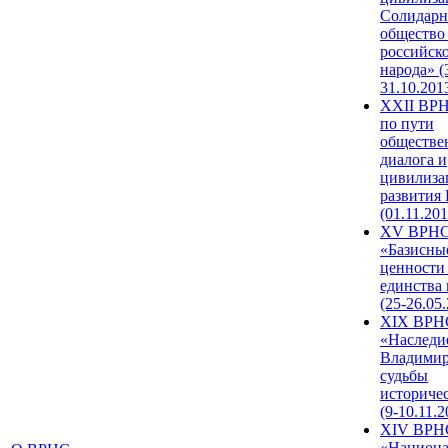
Солидарн
общество
российск
народа» (
31.10.201
XXII ВРН
по пути
обществе
диалога и
цивилиза
развития
(01.11.201
XV ВРН
«Базисны
ценности
единства
(25-26.05.
XIX ВРН
«Наследи
Владимир
судьбы
историче
(9-10.11.2
XIV ВРН
«Национа