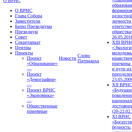
О ВРНС
образован
О ВРНС
формиров
Глава Собора
целостно
Заместители
личности
Бюро Президиума
ответств
Президиум
общества»
Совет
26.05.201
Секретариат
XIII ВРН
Центры
«Экологи
Проекты
молодежь
Слово
Проект
Новости
нравстве
Патриарха
«Образование»
причины 
—
и пути их
Проект
преодолен
«Демография»
23.05.200
—
XII ВРН
Проект ВРНС
«Будущие
«Экономика»
поколени
—
национал
Общественные
достояни
приемные
(20-22.02
XI ВРНС
«Богатств
бедность: