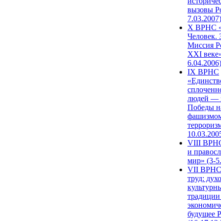
историче
вызовы Ро
7.03.2007
X ВРНС «
Человек. 
Миссия Р
XXI веке»
6.04.2006
IX ВРНС
«Единств
сплоченн
людей — 
Победы н
фашизмом
терроризм
10.03.200
VIII ВРН
и правос
мир» (3-5
VII ВРНС
труд: дух
культурн
традиции
экономич
будущее 