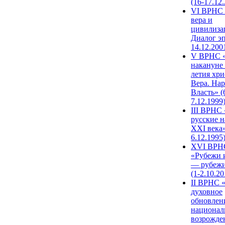
(16-17.12
VI ВРНС 
вера и
цивилиза
Диалог эп
14.12.200
V ВРНС «
накануне 
летия хри
Вера. Нар
Власть» (
7.12.1999
III ВРНС 
русские н
XXI века»
6.12.1995
XVI ВРН
«Рубежи 
— рубежи
(1-2.10.20
II ВРНС 
духовное
обновлен
национал
возрожде