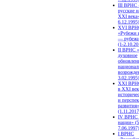
III ВРНС 
русские н
XXI века»
6.12.1995
XVI ВРН
«Рубежи 
— рубежи
(1-2.10.20
II ВРНС 
духовное
обновлен
национал
возрожде
3.02.1995
XХI ВРНС
в XXI век
историче
и перспе
развития
(1.11.2017
IV ВРНС 
нации» (5
7.06.1997
I ВРНС