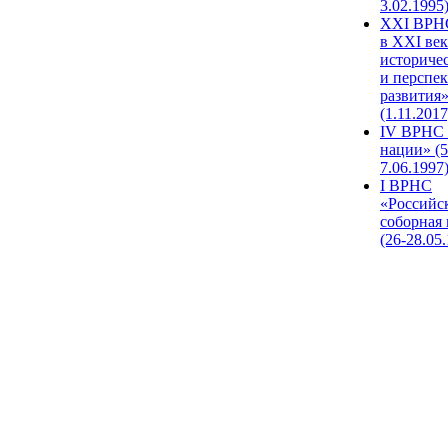
3.02.1995
XХI ВРНС
в XXI век
историче
и перспе
развития
(1.11.2017
IV ВРНС 
нации» (5
7.06.1997
I ВРНС
«Российс
соборная
(26-28.05