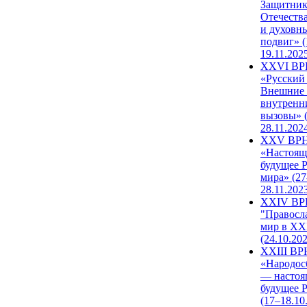
Защитни
Отечеств
и духовн
подвиг» (
19.11.202
XXVI В
«Русский
Внешние
внутренн
вызовы» (
28.11.202
XXV ВР
«Настоящ
будущее 
мира» (27
28.11.202
XXIV В
"Правосл
мир в XXI
(24.10.20
XXIII В
«Народос
— настоя
будущее 
(17–18.10