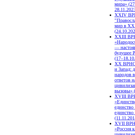
мира» (27
28.11.202
XXIV В
"Правосл
мир в XXI
(24.10.20
XXIII В
«Народос
— настоя
будущее 
(17–18.10
XX ВРНС
и Запад: 
народов в
ответов н
цивилиза
вызовы» (
XVIII В
«Единств
единство 
единство
(11.11.201
XVII ВР
«Россия к
цивилиза