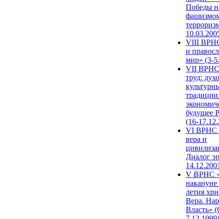
Победы н
фашизмом
терроризм
10.03.200
VIII ВРН
и правос
мир» (3-5
VII ВРНС
труд: дух
культурн
традиции
экономич
будущее 
(16-17.12
VI ВРНС 
вера и
цивилиза
Диалог эп
14.12.200
V ВРНС «
накануне 
летия хри
Вера. Нар
Власть» (
7.12.1999