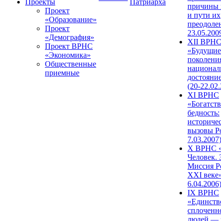
Проекты
Патриарха
причины 
Проект
и пути их
«Образование»
преодолен
Проект
23.05.200
«Демография»
XII ВРН
Проект ВРНС
«Будущие
«Экономика»
поколени
Общественные
национал
приемные
достояни
(20-22.02
XI ВРНС
«Богатств
бедность:
историче
вызовы Ро
7.03.2007
X ВРНС «
Человек. 
Миссия Р
XXI веке»
6.04.2006
IX ВРНС
«Единств
сплоченн
людей — 