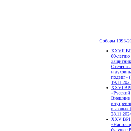
Соборы 1993-2
ХХVII В
80-летию
Защитни
Отечеств
и духовн
подвиг» (
19.11.202
XXVI В
«Русский
Внешние
внутренн
вызовы» (
28.11.202
XXV ВР
«Настоящ
будущее 