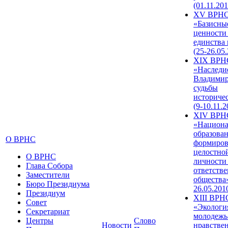
(01.11.201
XV ВРН
«Базисны
ценности
единства
(25-26.05.
XIX ВРН
«Наследи
Владимир
судьбы
историче
(9-10.11.2
XIV ВРН
«Национа
образован
О ВРНС
формиров
целостно
О ВРНС
личности
Глава Собора
ответств
Заместители
общества»
Бюро Президиума
26.05.201
Президиум
XIII ВРН
Совет
«Экологи
Секретариат
молодежь
Центры
Слово
Новости
нравстве