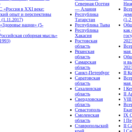
)
Северная Осетия
Ниж
 «Россия в XXI веке:
— Алания
Все
ский опыт и перспективы
Республика
дем
 (1.11.2017)
Татарстан
(1-2
«Здоровье нации» (5-
Республика Тыва
Общ
)
Республика
как
Российская соборная мысль»
Хакасия
гос
.1993)
Ростовская
2023
область
Все
Рязанская
мая 
область
Общ
Самарская
и в
область
2023
Санкт-Петербург
II 
Саратовская
Все
область
мая 
Сахалинская
I К
область
II 
Свердловская
VII
область
Все
Севастополь
Ека
Смоленская
IX 
область
I П
Ставропольский
II 
край
I С