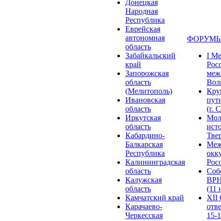
Донецкая
Народная
Республика
Еврейская
автономная
ФОРУМЫ
область
Забайкальский
I М
край
Рос
Запорожская
меж
область
Волг
(Мелитополь)
Кру
Ивановская
пут
область
(г. 
Иркутская
Мол
область
ист
Кабардино-
Твер
Балкарская
Меж
Республика
окк
Калининградская
Росс
область
Соб
Калужская
ВРН
область
(11 
Камчатский край
XII
Карачаево-
отв
Черкесская
15-1