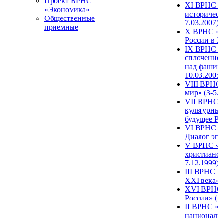
Проект ВРНС
XI ВРНС «
«Экономика»
историчес
Общественные
7.03.2007
приемные
X ВРНС «
России в 
IX ВРНС 
сплоченн
над фаши
10.03.200
VIII ВРН
мир» (3-5
VII ВРНС 
культурн
будущее Р
VI ВРНС «
Диалог эп
V ВРНС «
христианс
7.12.1999
III ВРНС 
XXI века»
XVI ВРНС
России» (
II ВРНС «
национал