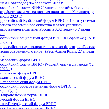
нем Новгороде (20–22 августа 2023 г.)
российский форум ВРНС "Защита российской семьи:
ографическая и миграционная политика" в Калиниграде
 июля 2023 г.)
ероссийский Кузбасский форум ВРНС «Институт семьи
 основа современного общества и залог успешной
ударственной политики России в ХХI веке» (6-7 июня
 г.)
российский социальный форум ВРНС в Воронеже (17-18
2023 г.)
ероссийская научно-практическая конференция «Россия
ызовы современного мира» (Республика Коми, 27 апреля
 г.)
Кемеровский форум ВРНС
российский форум ВРНС «Русский мир» в Луганске (12
2023 г.)
емеровский форум ВРНС
Архангельский форум ВРНС
I Ставропольский форум ВРНС
российский образовательный форум ВРНС (г.
теринбург)
Ставропольский форум ВРНС
ермский форум ВРНС
Санкт-Петербургский форум ВРНС
анкт-Петербургский форум ВРНС