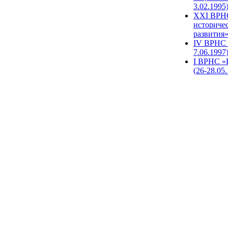
3.02.1995
XХI ВРНС
историче
развития»
IV ВРНС 
7.06.1997
I ВРНС «
(26-28.05