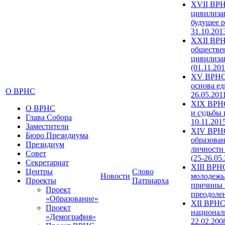
XVII ВРН
цивилиза
будущее р
31.10.201
XXII ВРН
обществе
цивилиза
(01.11.201
XV ВРНС 
основа ед
О ВРНС
26.05.201
XIX ВРНС
О ВРНС
и судьбы 
Глава Собора
10.11.201
Заместители
XIV ВРН
Бюро Президиума
образова
Президиум
личности
Совет
(25-26.05
Секретариат
XIII ВРН
Центры
Слово
Новости
молодежь
Проекты
Патриарха
причины 
Проект
преодолен
«Образование»
XII ВРНС
Проект
националь
«Демография»
22.02.200