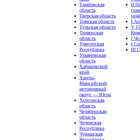
Тамбовская
II 
область
глав
Тверская область
нояб
Томская область
I А
Тульская область
V О
Тюменская
Кеме
область
I Ч
Удмуртская
I С
Республика
III
Ульяновская
область
Хабаровский
край
Ханты-
Мансийский
автономный
округ — Югра
Херсонская
область
Челябинская
область
Чеченская
Республика
Чувашская
Рeспублика