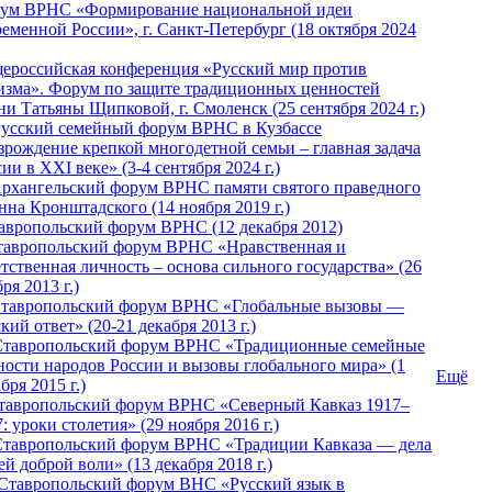
ум ВРНС «Формирование национальной идеи
ременной России», г. Санкт-Петербург (18 октября 2024
ероссийская конференция «Русский мир против
изма». Форум по защите традиционных ценностей
ни Татьяны Щипковой, г. Смоленск (25 сентября 2024 г.)
Русский семейный форум ВРНС в Кузбассе
зрождение крепкой многодетной семьи – главная задача
ии в XXI веке» (3-4 сентября 2024 г.)
 Архангельский форум ВРНС памяти святого праведного
нна Кронштадского (14 ноября 2019 г.)
тавропольский форум ВРНС (12 декабря 2012)
Ставропольский форум ВРНС «Нравственная и
тственная личность – основа сильного государства» (26
ря 2013 г.)
 Ставропольский форум ВРНС «Глобальные вызовы —
кий ответ» (20-21 декабря 2013 г.)
Ставропольский форум ВРНС «Традиционные семейные
ности народов России и вызовы глобального мира» (1
Ещё
бря 2015 г.)
тавропольский форум ВРНС «Северный Кавказ 1917–
: уроки столетия» (29 ноября 2016 г.)
Ставропольский форум ВРНС «Традиции Кавказа — дела
й доброй воли» (13 декабря 2018 г.)
 Ставропольский форум ВHС «Русский язык в