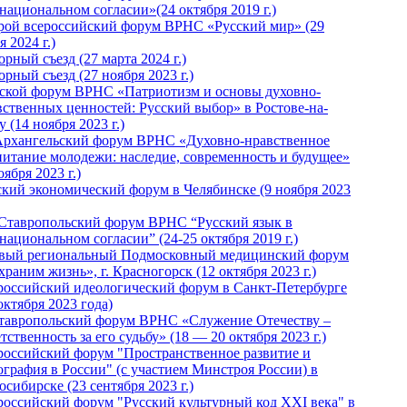
национальном согласии»(24 октября 2019 г.)
рой всероссийский форум ВРНС «Русский мир» (29
 2024 г.)
рный съезд (27 марта 2024 г.)
рный съезд (27 ноября 2023 г.)
ской форум ВРНС «Патриотизм и основы духовно-
вственных ценностей: Русский выбор» в Ростове-на-
 (14 ноября 2023 г.)
Архангельский форум ВРНС «Духовно-нравственное
питание молодежи: наследие, современность и будущее»
оября 2023 г.)
ский экономический форум в Челябинске (9 ноября 2023
 Ставропольский форум ВРНС “Русский язык в
национальном согласии” (24-25 октября 2019 г.)
вый региональный Подмосковный медицинский форум
раним жизнь», г. Красногорск (12 октября 2023 г.)
российский идеологический форум в Санкт-Петербурге
октября 2023 года)
тавропольский форум ВРНС «Служение Отечеству –
тственность за его судьбу» (18 — 20 октября 2023 г.)
российский форум "Пространственное развитие и
ография в России" (с участием Минстроя России) в
сибирске (23 сентября 2023 г.)
российский форум "Русский культурный код XXI века" в