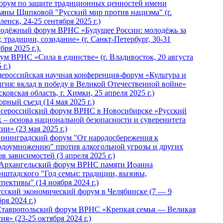
Форум по защите традиционных ценностей имени
ьяны Щипковой "Русский мир против нацизма" (г.
енск, 24-25 сентября 2025 г.)
одёжный форум ВРНС «Будущее России: молодёжь за
, традиции, созидание» (г. Санкт-Петербург, 30-31
бря 2025 г.).
ум ВРНС «Сила в единстве» (г. Владивосток, 20 августа
 г.)
ероссийская научная конференция-форум «Культура и
игия: вклад в победу в Великой Отечественной войне»
ковская область, г. Химки, 25 апреля 2025 г.)
рный съезд (14 мая 2025 г.)
 Всероссийский форум ВРНС в Новосибирске «Русский
к – основа национальной безопасности и суверенитета
ии» (23 мая 2025 г.)
ининградский форум "От народосбережения к
одоумножению" против алкогольной угрозы и других
в зависимостей (3 апреля 2025 г.)
 Архангельский форум ВРНС памяти Иоанна
нштадского "Год семьи: традиции, вызовы,
пективы" (14 ноября 2024 г.)
Русский экономический форум в Челябинске (7 — 9
ря 2024 г.)
Ставропольский форум ВРНС «Крепкая семья — Великая
ия» (23-25 октября 2024 г.)