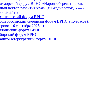
Приморский форум ВРНС «Народосбережение как
ный вектор развития края» (г. Владивосток, 5 — 7
ря 2025 г.)
рхангельский форум ВРНС
бщероссийский семейный форум ВРНС в Кузбассе (г.
рово, 16 сентября 2025 г.)
елябинский форум ВРНС
ибирский форум ВРНС
 Санкт-Петербургский форум ВРНС