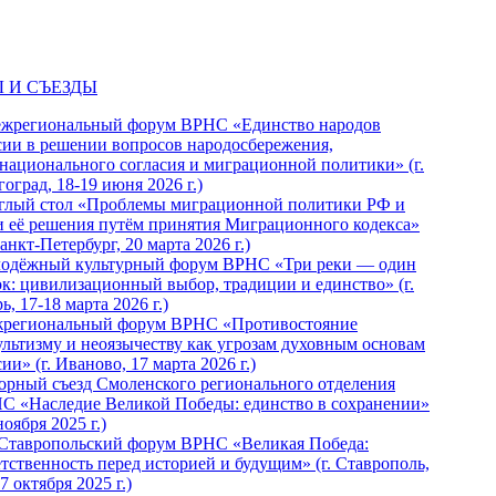
 И СЪЕЗДЫ
ежрегиональный форум ВРНС «Единство народов
сии в решении вопросов народосбережения,
национального согласия и миграционной политики» (г.
оград, 18-19 июня 2026 г.)
глый стол «Проблемы миграционной политики РФ и
и её решения путём принятия Миграционного кодекса»
Санкт-Петербург, 20 марта 2026 г.)
одёжный культурный форум ВРНС «Три реки — один
ок: цивилизационный выбор, традиции и единство» (г.
ь, 17-18 марта 2026 г.)
региональный форум ВРНС «Противостояние
ультизму и неоязычеству как угрозам духовным основам
ии» (г. Иваново, 17 марта 2026 г.)
орный съезд Смоленского регионального отделения
С «Наследие Великой Победы: единство в сохранении»
ноября 2025 г.)
 Ставропольский форум ВРНС «Великая Победа:
етственность перед историей и будущим» (г. Ставрополь,
7 октября 2025 г.)