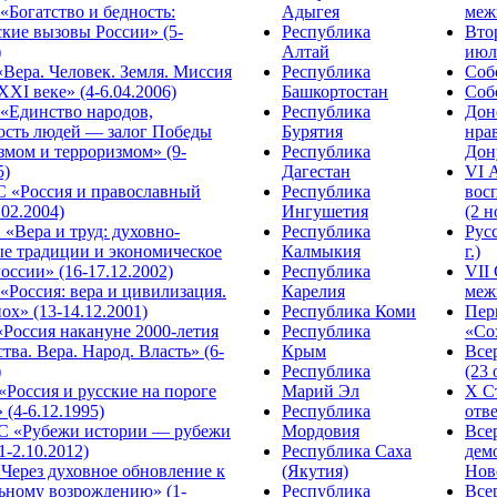
Богатство и бедность:
Адыгея
меж
кие вызовы России» (5-
Республика
Вто
)
Алтай
июля
Вера. Человек. Земля. Миссия
Республика
Собо
XXI веке» (4-6.04.2006)
Башкортостан
Собо
«Единство народов,
Республика
Дон
ость людей — залог Победы
Бурятия
нра
змом и терроризмом» (9-
Республика
Дону
5)
Дагестан
VI 
С «Россия и православный
Республика
вос
.02.2004)
Ингушетия
(2 н
«Вера и труд: духовно-
Республика
Рус
ые традиции и экономическое
Калмыкия
г.)
оссии» (16-17.12.2002)
Республика
VII
Россия: вера и цивилизация.
Карелия
меж
ох» (13-14.12.2001)
Республика Коми
Пер
Россия накануне 2000-летия
Республика
«Сох
тва. Вера. Народ. Власть» (6-
Крым
Все
)
Республика
(23 
«Россия и русские на пороге
Марий Эл
X С
 (4-6.12.1995)
Республика
отве
 «Рубежи истории — рубежи
Мордовия
Все
1-2.10.2012)
Республика Саха
дем
Через духовное обновление к
(Якутия)
Ново
ьному возрождению» (1-
Республика
Все