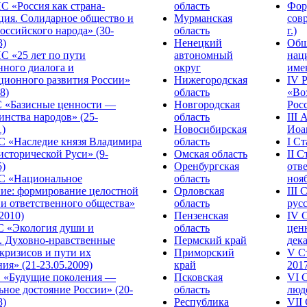
С «Россия как страна-
область
Фор
ция. Солидарное общество и
Мурманская
сов
оссийского народа» (30-
область
г.)
3)
Ненецкий
Общ
С «25 лет по пути
автономный
нац
нного диалога и
округ
име
ционного развития России»
Нижегородская
IV 
8)
область
«Во
«Базисные ценности —
Новгородская
Росс
инства народов» (25-
область
III
1)
Новосибирская
Иоа
 «Наследие князя Владимира
область
I С
исторической Руси» (9-
Омская область
II 
5)
Оренбургская
отве
С «Национальное
область
нояб
ние: формирование целостной
Орловская
III
 и ответственного общества»
область
русс
.2010)
Пензенская
IV 
С «Экология души и
область
цен
. Духовно-нравственные
Пермский край
дека
кризисов и пути их
Приморский
V С
ия» (21-23.05.2009)
край
2017
 «Будущие поколения —
Псковская
VI 
ное достояние России» (20-
область
люде
8)
Республика
VII