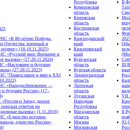
Республика
II 
Кемеровская
Тат
область
Смол
Кировская
Мол
область
веру
Костромская
октя
025
область
Фор
НС «К 80-летию Победы.
Краснодарский
2025
и Отечества: военный и
край
Общ
подвиг» (18-19.11.2025)
Красноярский
рел
С «Русский мир: Внешние и
край
(Мос
е вызовы» (27-28.11.2024)
Курганская
Собо
 «Настоящее и будущее
область
III
мира» (27-28.11.2023)
Курская область
язы
С "Православие и мир в XXI
Ленинградская
Росс
.10.2022)
область
Кал
НС «Народосбережение —
Липецкая
нар
 и будущее России» (17–
область
видо
9)
Луганская
VII
«Россия и Запад: диалог
Народная
Кро
 поисках ответов на
Республика
перс
ционные вызовы» (1.11.2016)
Магаданская
II 
НС «Единство истории,
область
нояб
народа, единство России»
Москва
ХI 
4)
Московская
Росс