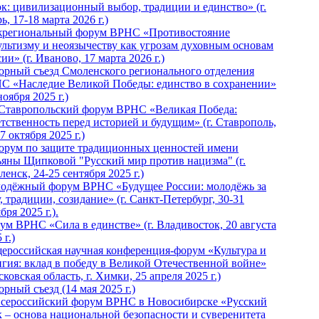
ок: цивилизационный выбор, традиции и единство» (г.
ь, 17-18 марта 2026 г.)
региональный форум ВРНС «Противостояние
ультизму и неоязычеству как угрозам духовным основам
ии» (г. Иваново, 17 марта 2026 г.)
орный съезд Смоленского регионального отделения
С «Наследие Великой Победы: единство в сохранении»
ноября 2025 г.)
 Ставропольский форум ВРНС «Великая Победа:
етственность перед историей и будущим» (г. Ставрополь,
7 октября 2025 г.)
Форум по защите традиционных ценностей имени
ьяны Щипковой "Русский мир против нацизма" (г.
енск, 24-25 сентября 2025 г.)
одёжный форум ВРНС «Будущее России: молодёжь за
, традиции, созидание» (г. Санкт-Петербург, 30-31
бря 2025 г.).
ум ВРНС «Сила в единстве» (г. Владивосток, 20 августа
 г.)
ероссийская научная конференция-форум «Культура и
игия: вклад в победу в Великой Отечественной войне»
ковская область, г. Химки, 25 апреля 2025 г.)
рный съезд (14 мая 2025 г.)
 Всероссийский форум ВРНС в Новосибирске «Русский
к – основа национальной безопасности и суверенитета