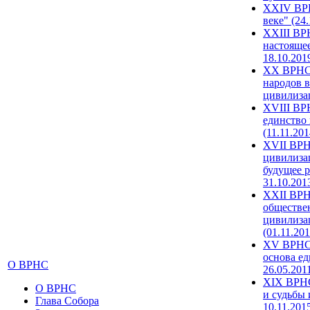
XXIV ВРН
веке" (24
XXIII ВР
настоящее
18.10.201
XX ВРНС 
народов в
цивилиза
XVIII ВР
единство 
(11.11.201
XVII ВРН
цивилиза
будущее р
31.10.201
XXII ВРН
обществе
цивилиза
(01.11.201
XV ВРНС 
основа ед
О ВРНС
26.05.201
XIX ВРНС
О ВРНС
и судьбы 
Глава Собора
10.11.201