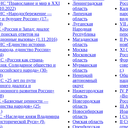
С "Православие и мир в XXI
Ленинградская
Росс
.10.2022)
область
Кал
НС «Народосбережение —
Липецкая
нар
 и будущее России» (17–
область
видо
9)
Луганская
VII
«Россия и Запад: диалог
Народная
Кро
 поисках ответов на
Республика
перс
ционные вызовы» (1.11.2016)
Магаданская
II 
НС «Единство истории,
область
нояб
народа, единство России»
Москва
ХI 
4)
Московская
Росс
С «Россия как страна-
область
Фор
ция. Солидарное общество и
Мурманская
сов
оссийского народа» (30-
область
г.)
3)
Ненецкий
Общ
С «25 лет по пути
автономный
нац
нного диалога и
округ
име
ционного развития России»
Нижегородская
IV 
8)
область
«Во
«Базисные ценности —
Новгородская
Росс
инства народов» (25-
область
III
1)
Новосибирская
Иоа
 «Наследие князя Владимира
область
I С
исторической Руси» (9-
Омская область
II 
5)
Оренбургская
отве