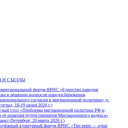
 И СЪЕЗДЫ
ежрегиональный форум ВРНС «Единство народов
сии в решении вопросов народосбережения,
национального согласия и миграционной политики» (г.
оград, 18-19 июня 2026 г.)
глый стол «Проблемы миграционной политики РФ и
и её решения путём принятия Миграционного кодекса»
Санкт-Петербург, 20 марта 2026 г.)
одёжный культурный форум ВРНС «Три реки — один