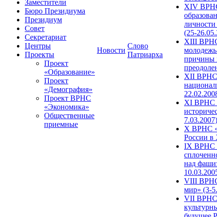
Заместители
XIV ВРН
Бюро Президиума
образова
Президиум
личности
Совет
(25-26.05
Секретариат
XIII ВРН
Центры
Слово
Новости
молодежь
Проекты
Патриарха
причины 
Проект
преодолен
«Образование»
XII ВРНС
Проект
националь
«Демография»
22.02.200
Проект ВРНС
XI ВРНС «
«Экономика»
историчес
Общественные
7.03.2007
приемные
X ВРНС «
России в 
IX ВРНС 
сплоченн
над фаши
10.03.200
VIII ВРН
мир» (3-5
VII ВРНС 
культурн
будущее Р