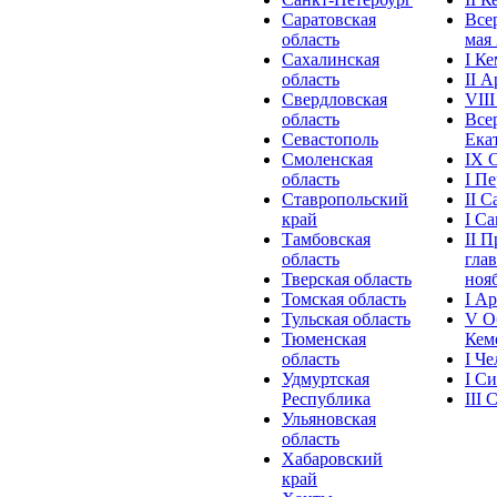
Саратовская
Все
область
мая 
Сахалинская
I К
область
II 
Свердловская
VII
область
Все
Севастополь
Ека
Смоленская
IX 
область
I П
Ставропольский
II 
край
I С
Тамбовская
II 
область
глав
Тверская область
нояб
Томская область
I А
Тульская область
V О
Тюменская
Кеме
область
I Ч
Удмуртская
I С
Республика
III
Ульяновская
область
Хабаровский
край