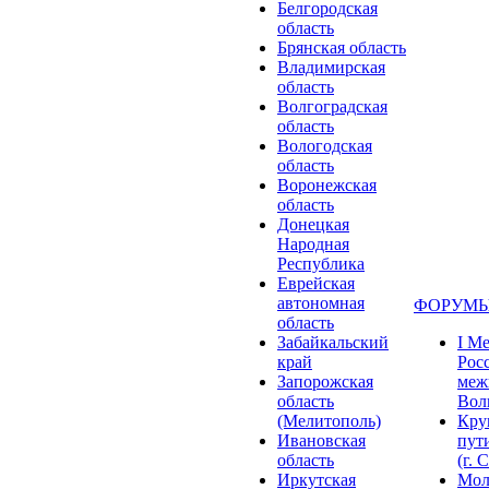
Белгородская
область
Брянская область
Владимирская
область
Волгоградская
область
Вологодская
область
Воронежская
область
Донецкая
Народная
Республика
Еврейская
автономная
ФОРУМЫ
область
Забайкальский
I М
край
Рос
Запорожская
меж
область
Волг
(Мелитополь)
Кру
Ивановская
пут
область
(г. 
Иркутская
Мол