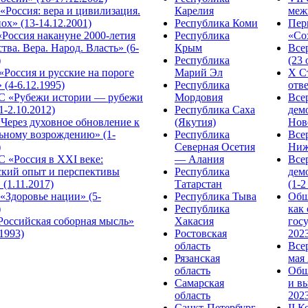
Россия: вера и цивилизация.
Карелия
меж
ох» (13-14.12.2001)
Республика Коми
Пер
Россия накануне 2000-летия
Республика
«Сох
тва. Вера. Народ. Власть» (6-
Крым
Все
)
Республика
(23 
«Россия и русские на пороге
Марий Эл
X С
 (4-6.12.1995)
Республика
отве
 «Рубежи истории — рубежи
Мордовия
Все
1-2.10.2012)
Республика Саха
дем
Через духовное обновление к
(Якутия)
Ново
ьному возрождению» (1-
Республика
Все
)
Северная Осетия
Ниж
 «Россия в XXI веке:
— Алания
Все
ский опыт и перспективы
Республика
дем
 (1.11.2017)
Татарстан
(1-2
«Здоровье нации» (5-
Республика Тыва
Общ
)
Республика
как
Российская соборная мысль»
Хакасия
гос
.1993)
Ростовская
2023
область
Все
Рязанская
мая 
область
Общ
Самарская
и в
область
2023
Санкт-Петербург
II 