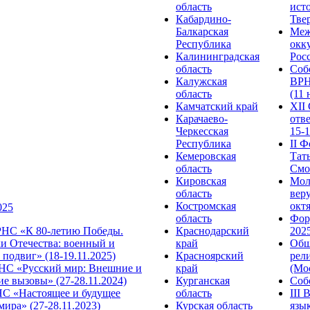
область
ист
Кабардино-
Твер
Балкарская
Меж
Республика
окк
Калининградская
Росс
область
Соб
Калужская
ВРН
область
(11 
Камчатский край
XII
Карачаево-
отв
Черкесская
15-1
Республика
II 
Кемеровская
Тат
область
Смол
Кировская
Мол
область
веру
Костромская
октя
025
область
Фор
НС «К 80-летию Победы.
Краснодарский
2025
и Отечества: военный и
край
Общ
подвиг» (18-19.11.2025)
Красноярский
рел
С «Русский мир: Внешние и
край
(Мос
е вызовы» (27-28.11.2024)
Курганская
Собо
 «Настоящее и будущее
область
III
мира» (27-28.11.2023)
Курская область
язы