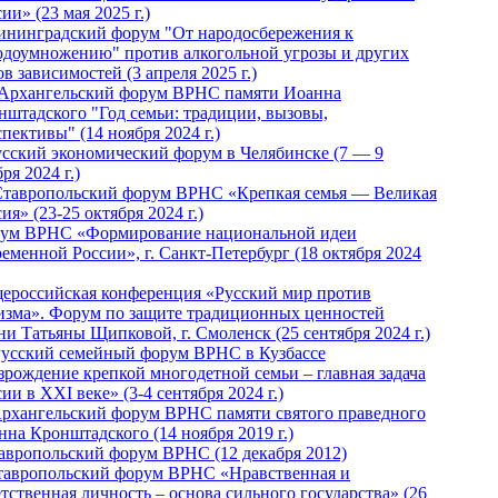
ии» (23 мая 2025 г.)
ининградский форум "От народосбережения к
одоумножению" против алкогольной угрозы и других
в зависимостей (3 апреля 2025 г.)
 Архангельский форум ВРНС памяти Иоанна
нштадского "Год семьи: традиции, вызовы,
пективы" (14 ноября 2024 г.)
Русский экономический форум в Челябинске (7 — 9
ря 2024 г.)
Ставропольский форум ВРНС «Крепкая семья — Великая
ия» (23-25 октября 2024 г.)
ум ВРНС «Формирование национальной идеи
ременной России», г. Санкт-Петербург (18 октября 2024
ероссийская конференция «Русский мир против
изма». Форум по защите традиционных ценностей
ни Татьяны Щипковой, г. Смоленск (25 сентября 2024 г.)
Русский семейный форум ВРНС в Кузбассе
зрождение крепкой многодетной семьи – главная задача
ии в XXI веке» (3-4 сентября 2024 г.)
 Архангельский форум ВРНС памяти святого праведного
нна Кронштадского (14 ноября 2019 г.)
тавропольский форум ВРНС (12 декабря 2012)
Ставропольский форум ВРНС «Нравственная и
тственная личность – основа сильного государства» (26