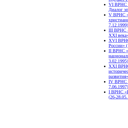
VI ВРНС «
Диалог эп
V ВРНС «
христианс
7.12.1999
III ВРНС 
XXI века»
XVI ВРНС
России» (
II ВРНС «
национал
3.02.1995
XХI ВРНС
историче
развития»
IV ВРНС 
7.06.1997
I ВРНС «
(26-28.05