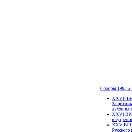
Соборы 1993-2
ХХVII ВР
Защитник
духовный 
XXVI ВРН
внутренни
XXV ВРНС
Русского 