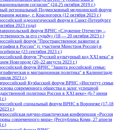
национальном согласии” (24-25 октября 2019 г.)
вый региональный Подмосковный медицинский форум
раним жизнь», г. Красногорск (12 октября 2023 г.)
российский идеологический форум в Санкт-Петербурге
октября 2023 года)
тавропольский форум ВРНС «Служение Отечеству –
тственность за его судьбу» (18 — 20 октября 2023 г.)
российский форум "Пространственное развитие и
ография в России" (с участием Минстроя России) в
сибирске (23 сентября 2023 г.)
российский форум "Русский культурный код XXI века" в
нем Новгороде (20–22 августа 2023 г.)
российский форум ВРНС "Защита российской семьи:
ографическая и миграционная политика" в Калиниграде
 июля 2023 г.)
ероссийский Кузбасский форум ВРНС «Институт семьи
 основа современного общества и залог успешной
ударственной политики России в ХХI веке» (6-7 июня
 г.)
российский социальный форум ВРНС в Воронеже (17-18
2023 г.)
ероссийская научно-практическая конференция «Россия
ызовы современного мира» (Республика Коми, 27 апреля
 г.)
Кемеровский форум ВРНС