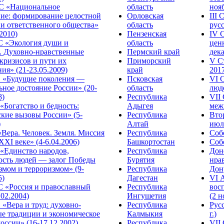
С «Национальное
область
нояб
ние: формирование целостной
Орловская
III
 и ответственного общества»
область
русс
.2010)
Пензенская
IV 
С «Экология души и
область
цен
. Духовно-нравственные
Пермский край
дека
кризисов и пути их
Приморский
V С
ия» (21-23.05.2009)
край
2017
 «Будущие поколения —
Псковская
VI 
ное достояние России» (20-
область
люде
8)
Республика
VII
Богатство и бедность:
Адыгея
меж
кие вызовы России» (5-
Республика
Вто
)
Алтай
июля
Вера. Человек. Земля. Миссия
Республика
Собо
XXI веке» (4-6.04.2006)
Башкортостан
Собо
«Единство народов,
Республика
Дон
ость людей — залог Победы
Бурятия
нра
змом и терроризмом» (9-
Республика
Дону
5)
Дагестан
VI 
С «Россия и православный
Республика
вос
.02.2004)
Ингушетия
(2 н
«Вера и труд: духовно-
Республика
Рус
ые традиции и экономическое
Калмыкия
г.)
оссии» (16-17.12.2002)
Республика
VII