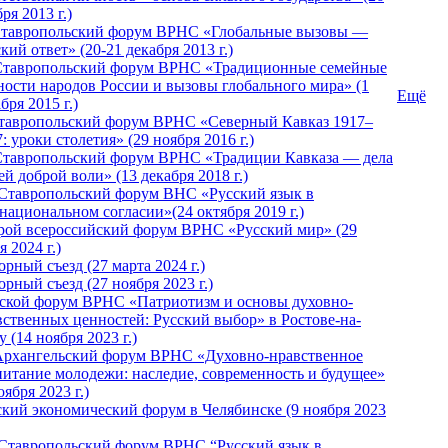
ря 2013 г.)
 Ставропольский форум ВРНС «Глобальные вызовы —
кий ответ» (20-21 декабря 2013 г.)
Ставропольский форум ВРНС «Традиционные семейные
ности народов России и вызовы глобального мира» (1
Ещё
бря 2015 г.)
тавропольский форум ВРНС «Северный Кавказ 1917–
: уроки столетия» (29 ноября 2016 г.)
Ставропольский форум ВРНС «Традиции Кавказа — дела
й доброй воли» (13 декабря 2018 г.)
 Ставропольский форум ВHС «Русский язык в
национальном согласии»(24 октября 2019 г.)
рой всероссийский форум ВРНС «Русский мир» (29
 2024 г.)
рный съезд (27 марта 2024 г.)
рный съезд (27 ноября 2023 г.)
ской форум ВРНС «Патриотизм и основы духовно-
вственных ценностей: Русский выбор» в Ростове-на-
 (14 ноября 2023 г.)
Архангельский форум ВРНС «Духовно-нравственное
питание молодежи: наследие, современность и будущее»
оября 2023 г.)
ский экономический форум в Челябинске (9 ноября 2023
 Ставропольский форум ВРНС “Русский язык в